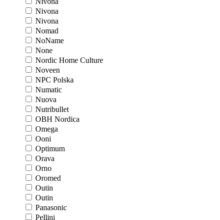
Nivona
Nivona
Nivona
Nomad
NoName
None
Nordic Home Culture
Noveen
NPC Polska
Numatic
Nuova
Nutribullet
OBH Nordica
Omega
Ooni
Optimum
Orava
Orno
Oromed
Outin
Outin
Panasonic
Pellini