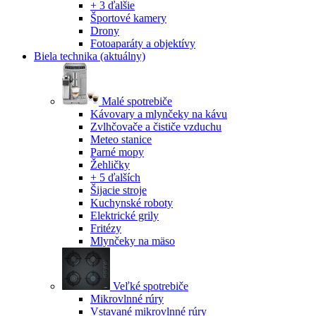
+ 3 ďalšie
Športové kamery
Drony
Fotoaparáty a objektívy
Biela technika
(aktuálny)
Malé spotrebiče
Kávovary a mlynčeky na kávu
Zvlhčovače a čističe vzduchu
Meteo stanice
Parné mopy
Žehličky
+ 5 ďalších
Šijacie stroje
Kuchynské roboty
Elektrické grily
Fritézy
Mlynčeky na mäso
Veľké spotrebiče
Mikrovlnné rúry
Vstavané mikrovlnné rúry