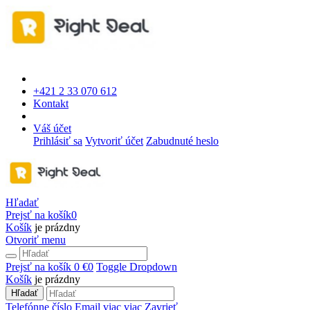
+421 2 33 070 612
Kontakt
Váš účet
Prihlásiť sa
Vytvoriť účet
Zabudnuté heslo
Hľadať
Prejsť na košík
0
Košík
je prázdny
Otvoriť menu
Prejsť na košík
0 €
0
Toggle Dropdown
Košík
je prázdny
Hľadať
Telefónne číslo
Email
viac
viac
Zavrieť