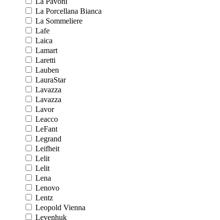
La Pavoni
La Porcellana Bianca
La Sommeliere
Lafe
Laica
Lamart
Laretti
Lauben
LauraStar
Lavazza
Lavazza
Lavor
Leacco
LeFant
Legrand
Leifheit
Lelit
Lelit
Lena
Lenovo
Lentz
Leopold Vienna
Levenhuk