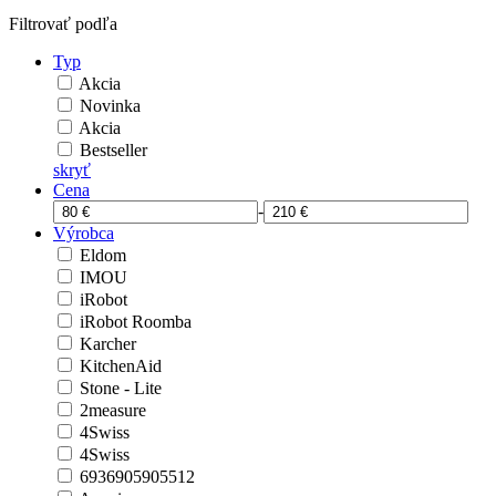
Filtrovať podľa
Typ
Akcia
Novinka
Akcia
Bestseller
skryť
Cena
-
Výrobca
Eldom
IMOU
iRobot
iRobot Roomba
Karcher
KitchenAid
Stone - Lite
2measure
4Swiss
4Swiss
6936905905512