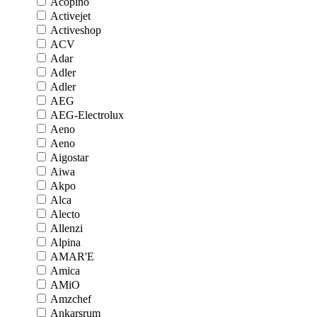
Acopino
Activejet
Activeshop
ACV
Adar
Adler
Adler
AEG
AEG-Electrolux
Aeno
Aeno
Aigostar
Aiwa
Akpo
Alca
Alecto
Allenzi
Alpina
AMAR'E
Amica
AMiO
Amzchef
Ankarsrum