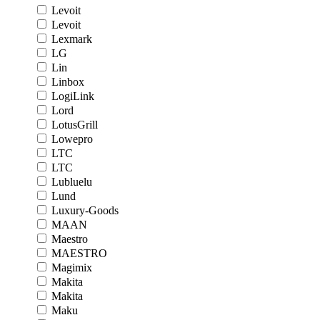
Levoit
Levoit
Lexmark
LG
Lin
Linbox
LogiLink
Lord
LotusGrill
Lowepro
LTC
LTC
Lubluelu
Lund
Luxury-Goods
MAAN
Maestro
MAESTRO
Magimix
Makita
Makita
Maku