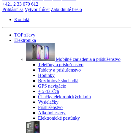
+421 2 33 070 612
Prihlásiť sa
Vytvoriť účet
Zabudnuté heslo
Kontakt
TOP zľavy
Elektronika
Mobilné zariadenia a príslušenstvo
Telefóny a príslušenstvo
Tablety a príslušenstvo
Hodinky
Bezdrôtové slúchadlá
GPS navigácie
+ 5 ďalších
Čítačky elektronických kníh
Vysielačky
Príslušenstvo
Alkoholtestery
Elektronické pestúnky