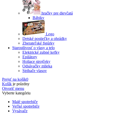
hračky pre dievčatá
Bábiky
Lego
Detské postieľky a ohrádky
Zberateľské figúrky
Starostlivosť o vlasy a telo
Elektrické zubné kefky
Epilátory
Holiace strojčeky
Odsávačky mlieka
Strihače vlasov
Prejsť na košík
0
Košík
je prázdny
Otvoriť menu
Vyberte kategóriu
Malé spotrebiče
Veľké spotrebiče
Vysávače