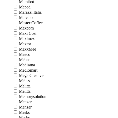
Mamibot
Maped
Marazzi Italia
Marcato
Master Coffee
Maxcom
Maxi Cosi
Maximex
Maxtor
MaxxMee
Meaco
Mebus
Medisana
MediSmart
Mega Creative
Melissa
Melitta
Melitta
Memorysolution
Menzer
Menzer
Mesko
Mesko