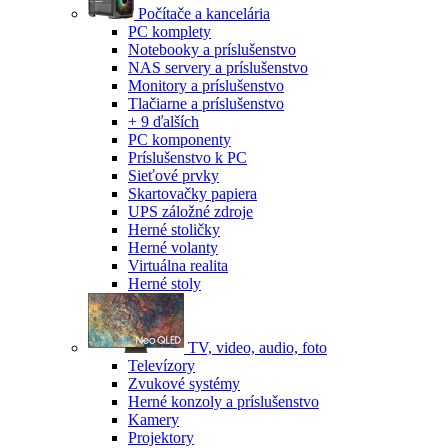
Počítače a kancelária
PC komplety
Notebooky a príslušenstvo
NAS servery a príslušenstvo
Monitory a príslušenstvo
Tlačiarne a príslušenstvo
+ 9 ďalších
PC komponenty
Príslušenstvo k PC
Sieťové prvky
Skartovačky papiera
UPS záložné zdroje
Herné stoličky
Herné volanty
Virtuálna realita
Herné stoly
TV, video, audio, foto
Televízory
Zvukové systémy
Herné konzoly a príslušenstvo
Kamery
Projektory