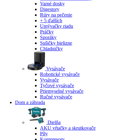
Varné dosky
Digestory
Rúry na pečenie
+ 5 ďalších
Umývačky riadu
Práčky
Sporáky
Sušičky bielizne
Chladničky
Vysávače
Robotické vysávače
Vysávače
Tyčové vysávače
Priemyselné vysávače
Ručné vysávače
Dom a záhrada
Dielňa
AKU vŕtačky a skrutkovače
Píly
Kompresory