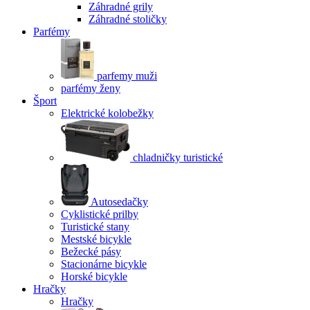
Záhradné grily
Záhradné stoličky
Parfémy
parfemy muži
parfémy ženy
Šport
Elektrické kolobežky
chladničky turistické
Autosedačky
Cyklistické prilby
Turistické stany
Mestské bicykle
Bežecké pásy
Stacionárne bicykle
Horské bicykle
Hračky
Hračky