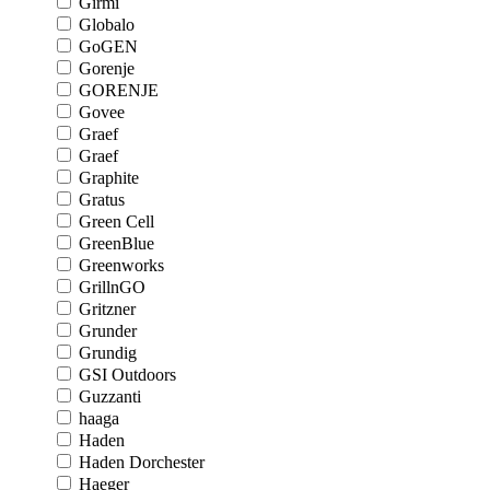
Girmi
Globalo
GoGEN
Gorenje
GORENJE
Govee
Graef
Graef
Graphite
Gratus
Green Cell
GreenBlue
Greenworks
GrillnGO
Gritzner
Grunder
Grundig
GSI Outdoors
Guzzanti
haaga
Haden
Haden Dorchester
Haeger