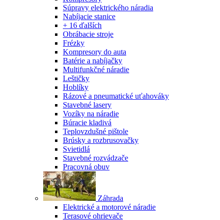
Súpravy elektrického náradia
Nabíjacie stanice
+ 16 ďalších
Obrábacie stroje
Frézky
Kompresory do auta
Batérie a nabíjačky
Multifunkčné náradie
Leštičky
Hoblíky
Rázové a pneumatické uťahováky
Stavebné lasery
Vozíky na náradie
Búracie kladivá
Teplovzdušné pištole
Brúsky a rozbrusovačky
Svietidlá
Stavebné rozvádzače
Pracovná obuv
Záhrada
Elektrické a motorové náradie
Terasové ohrievače