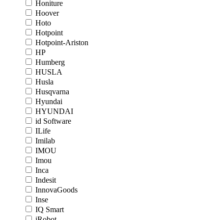
Honiture
Hoover
Hoto
Hotpoint
Hotpoint-Ariston
HP
Humberg
HUSLA
Husla
Husqvarna
Hyundai
HYUNDAI
id Software
ILife
Imilab
IMOU
Imou
Inca
Indesit
InnovaGoods
Inse
IQ Smart
iRobot