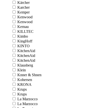
Kärcher
Karcher
Kemper
Kenwood
Kenwood
Kernau
KILLTEC
Kimbo
KingHoff
KINTO
KitchenAid
KitchenAid
KitchenAid
Klausberg
Klein
Knner & Shnen
Kohersen
KRONA
Krups
Krups
La Marzocco
La Marzocco