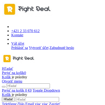
+421 2 33 070 612
Kontakt
Váš účet
Prihlásiť sa
Vytvoriť účet
Zabudnuté heslo
Hľadať
Prejsť na košík
0
Košík
je prázdny
Otvoriť menu
Prejsť na košík
0 €
0
Toggle Dropdown
Košík
je prázdny
Hľadať
Telefónne číslo
Email
viac
viac
Zavrieť