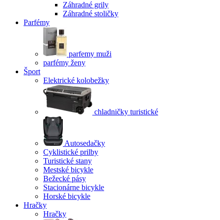
Záhradné grily
Záhradné stoličky
Parfémy
parfemy muži
parfémy ženy
Šport
Elektrické kolobežky
chladničky turistické
Autosedačky
Cyklistické prilby
Turistické stany
Mestské bicykle
Bežecké pásy
Stacionárne bicykle
Horské bicykle
Hračky
Hračky