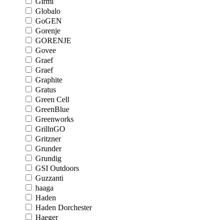
Girmi
Globalo
GoGEN
Gorenje
GORENJE
Govee
Graef
Graef
Graphite
Gratus
Green Cell
GreenBlue
Greenworks
GrillnGO
Gritzner
Grunder
Grundig
GSI Outdoors
Guzzanti
haaga
Haden
Haden Dorchester
Haeger