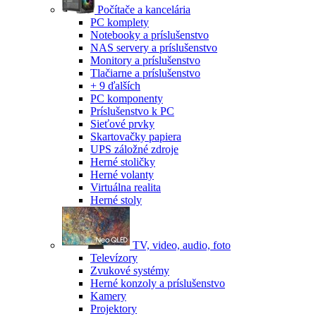
Počítače a kancelária
PC komplety
Notebooky a príslušenstvo
NAS servery a príslušenstvo
Monitory a príslušenstvo
Tlačiarne a príslušenstvo
+ 9 ďalších
PC komponenty
Príslušenstvo k PC
Sieťové prvky
Skartovačky papiera
UPS záložné zdroje
Herné stoličky
Herné volanty
Virtuálna realita
Herné stoly
TV, video, audio, foto
Televízory
Zvukové systémy
Herné konzoly a príslušenstvo
Kamery
Projektory