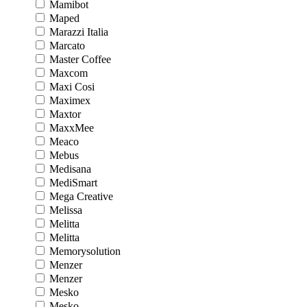
Mamibot
Maped
Marazzi Italia
Marcato
Master Coffee
Maxcom
Maxi Cosi
Maximex
Maxtor
MaxxMee
Meaco
Mebus
Medisana
MediSmart
Mega Creative
Melissa
Melitta
Melitta
Memorysolution
Menzer
Menzer
Mesko
Mesko