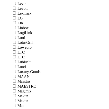
Levoit
Levoit
Lexmark
LG
Lin
Linbox
LogiLink
Lord
LotusGrill
Lowepro
LTC
LTC
Lubluelu
Lund
Luxury-Goods
MAAN
Maestro
MAESTRO
Magimix
Makita
Makita
Maku