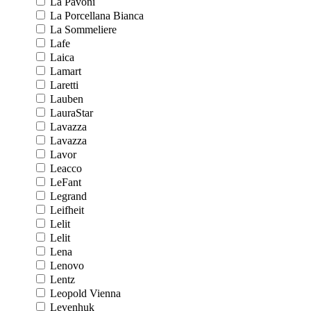
La Pavoni
La Porcellana Bianca
La Sommeliere
Lafe
Laica
Lamart
Laretti
Lauben
LauraStar
Lavazza
Lavazza
Lavor
Leacco
LeFant
Legrand
Leifheit
Lelit
Lelit
Lena
Lenovo
Lentz
Leopold Vienna
Levenhuk