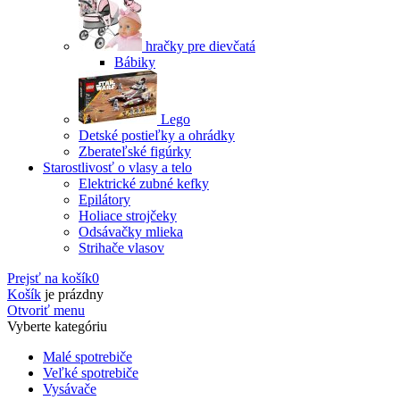
hračky pre dievčatá
Bábiky
Lego
Detské postieľky a ohrádky
Zberateľské figúrky
Starostlivosť o vlasy a telo
Elektrické zubné kefky
Epilátory
Holiace strojčeky
Odsávačky mlieka
Strihače vlasov
Prejsť na košík
0
Košík
je prázdny
Otvoriť menu
Vyberte kategóriu
Malé spotrebiče
Veľké spotrebiče
Vysávače