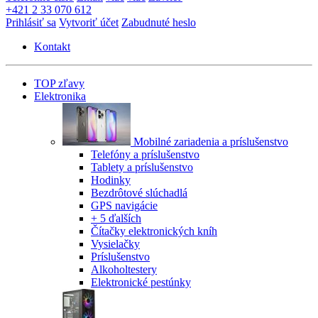
+421 2 33 070 612
Prihlásiť sa
Vytvoriť účet
Zabudnuté heslo
Kontakt
TOP zľavy
Elektronika
Mobilné zariadenia a príslušenstvo
Telefóny a príslušenstvo
Tablety a príslušenstvo
Hodinky
Bezdrôtové slúchadlá
GPS navigácie
+ 5 ďalších
Čítačky elektronických kníh
Vysielačky
Príslušenstvo
Alkoholtestery
Elektronické pestúnky