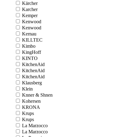
Kärcher
Karcher
Kemper
Kenwood
Kenwood
Kernau
KILLTEC
Kimbo
KingHoff
KINTO
KitchenAid
KitchenAid
KitchenAid
Klausberg
Klein
Knner & Shnen
Kohersen
KRONA
Krups
Krups
La Marzocco
La Marzocco