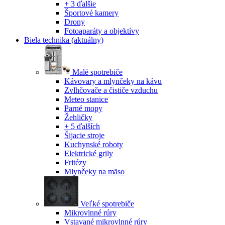
+ 3 ďalšie
Športové kamery
Drony
Fotoaparáty a objektívy
Biela technika
(aktuálny)
Malé spotrebiče
Kávovary a mlynčeky na kávu
Zvlhčovače a čističe vzduchu
Meteo stanice
Parné mopy
Žehličky
+ 5 ďalších
Šijacie stroje
Kuchynské roboty
Elektrické grily
Fritézy
Mlynčeky na mäso
Veľké spotrebiče
Mikrovlnné rúry
Vstavané mikrovlnné rúry