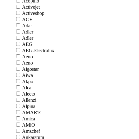
Acopino
Activejet
Activeshop
ACV
Adar
Adler
Adler
AEG
AEG-Electrolux
Aeno
Aeno
Aigostar
Aiwa
Akpo
Alca
Alecto
Allenzi
Alpina
AMAR'E
Amica
AMiO
Amzchef
Ankarsrum