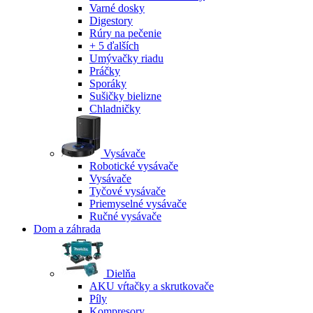
Varné dosky
Digestory
Rúry na pečenie
+ 5 ďalších
Umývačky riadu
Práčky
Sporáky
Sušičky bielizne
Chladničky
Vysávače
Robotické vysávače
Vysávače
Tyčové vysávače
Priemyselné vysávače
Ručné vysávače
Dom a záhrada
Dielňa
AKU vŕtačky a skrutkovače
Píly
Kompresory