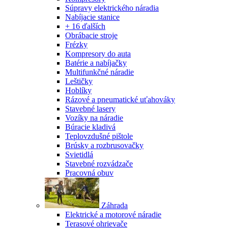
Súpravy elektrického náradia
Nabíjacie stanice
+ 16 ďalších
Obrábacie stroje
Frézky
Kompresory do auta
Batérie a nabíjačky
Multifunkčné náradie
Leštičky
Hoblíky
Rázové a pneumatické uťahováky
Stavebné lasery
Vozíky na náradie
Búracie kladivá
Teplovzdušné pištole
Brúsky a rozbrusovačky
Svietidlá
Stavebné rozvádzače
Pracovná obuv
Záhrada
Elektrické a motorové náradie
Terasové ohrievače