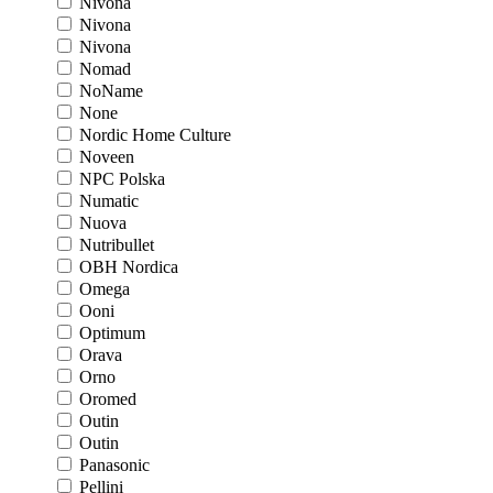
Nivona
Nivona
Nivona
Nomad
NoName
None
Nordic Home Culture
Noveen
NPC Polska
Numatic
Nuova
Nutribullet
OBH Nordica
Omega
Ooni
Optimum
Orava
Orno
Oromed
Outin
Outin
Panasonic
Pellini