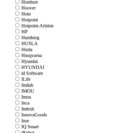
Honiture
Hoover
Hoto
Hotpoint
Hotpoint-Ariston
HP
Humberg
HUSLA
Husla
Husqvarna
Hyundai
HYUNDAI
id Software
ILife
Imilab
IMOU
Imou
Inca
Indesit
InnovaGoods
Inse
IQ Smart
iRobot