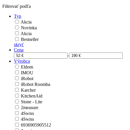
Filtrovať podľa
Typ
Akcia
Novinka
Akcia
Bestseller
skryť
Cena
-
Výrobca
Eldom
IMOU
iRobot
iRobot Roomba
Karcher
KitchenAid
Stone - Lite
2measure
4Swiss
4Swiss
6936905905512