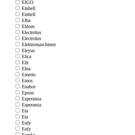
EIGO
Einhell
Einhell
Elba
Eldom
Electrolux
Electrolux
Elektromaschinen
Eleyus
Elica
Elit
Elna
Emerio
Emos
Enabot
Epson
Esperanza
Esperanza
Eta
Eta
Eufy
Eufy
Eureka