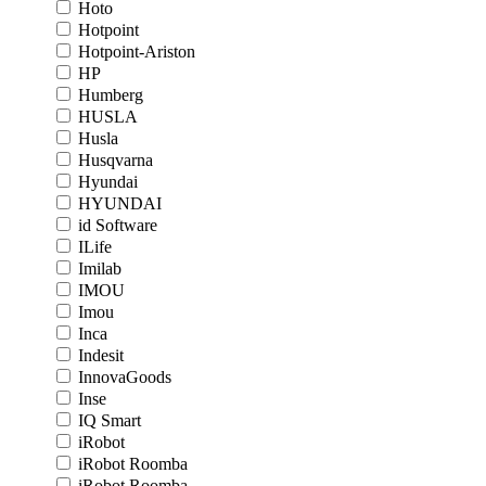
Hoto
Hotpoint
Hotpoint-Ariston
HP
Humberg
HUSLA
Husla
Husqvarna
Hyundai
HYUNDAI
id Software
ILife
Imilab
IMOU
Imou
Inca
Indesit
InnovaGoods
Inse
IQ Smart
iRobot
iRobot Roomba
iRobot Roomba