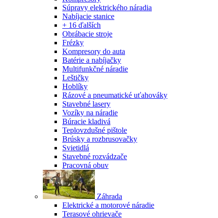
Súpravy elektrického náradia
Nabíjacie stanice
+ 16 ďalších
Obrábacie stroje
Frézky
Kompresory do auta
Batérie a nabíjačky
Multifunkčné náradie
Leštičky
Hoblíky
Rázové a pneumatické uťahováky
Stavebné lasery
Vozíky na náradie
Búracie kladivá
Teplovzdušné pištole
Brúsky a rozbrusovačky
Svietidlá
Stavebné rozvádzače
Pracovná obuv
Záhrada
Elektrické a motorové náradie
Terasové ohrievače