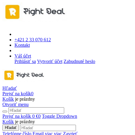
+421 2 33 070 612
Kontakt
Váš účet
Prihlásiť sa
Vytvoriť účet
Zabudnuté heslo
Hľadať
Prejsť na košík
0
Košík
je prázdny
Otvoriť menu
Prejsť na košík
0 €
0
Toggle Dropdown
Košík
je prázdny
Hľadať
Telefónne číslo
Email
viac
viac
Zavrieť