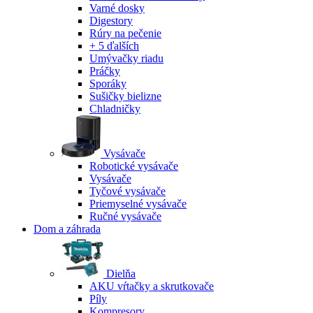
Varné dosky
Digestory
Rúry na pečenie
+ 5 ďalších
Umývačky riadu
Práčky
Sporáky
Sušičky bielizne
Chladničky
Vysávače
Robotické vysávače
Vysávače
Tyčové vysávače
Priemyselné vysávače
Ručné vysávače
Dom a záhrada
Dielňa
AKU vŕtačky a skrutkovače
Píly
Kompresory