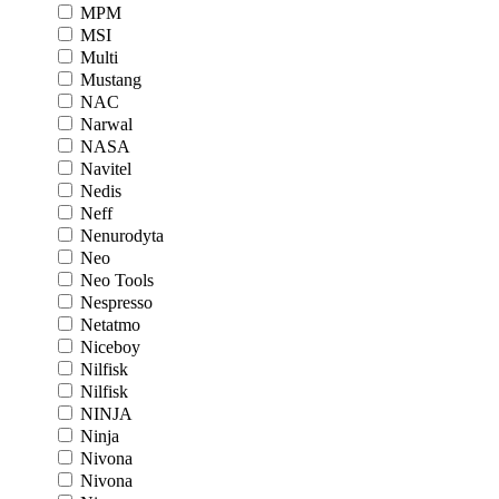
MPM
MSI
Multi
Mustang
NAC
Narwal
NASA
Navitel
Nedis
Neff
Nenurodyta
Neo
Neo Tools
Nespresso
Netatmo
Niceboy
Nilfisk
Nilfisk
NINJA
Ninja
Nivona
Nivona