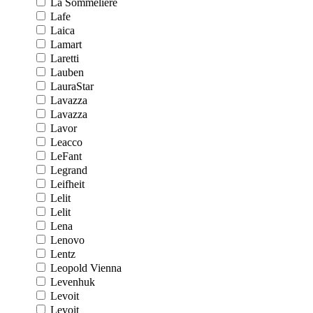
La Sommeliere
Lafe
Laica
Lamart
Laretti
Lauben
LauraStar
Lavazza
Lavazza
Lavor
Leacco
LeFant
Legrand
Leifheit
Lelit
Lelit
Lena
Lenovo
Lentz
Leopold Vienna
Levenhuk
Levoit
Levoit