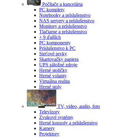
Počítače a kancelária
PC komplety
Notebooky a príslušenstvo
NAS servery a príslušenstvo
Monitory a príslušenstvo
Tlačiarne a príslušenstvo
+ 9 ďalších
PC komponenty
Príslušenstvo k PC
Sieťové prvky
Skartovačky papiera
UPS záložné zdroje
Herné stoličky
Herné volanty
Virtuálna realita
Herné stoly
TV, video, audio, foto
Televízory
Zvukové systémy
Herné konzoly a príslušenstvo
Kamery
Projektory