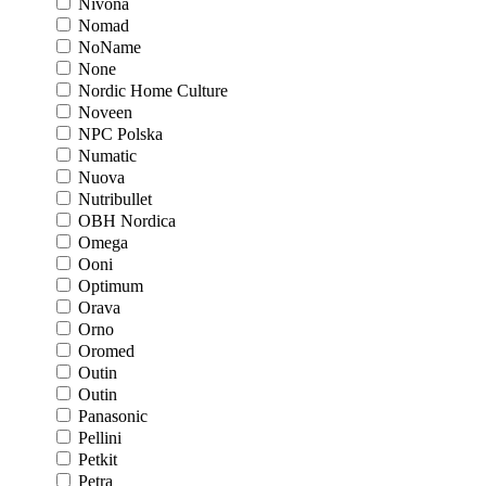
Nivona
Nomad
NoName
None
Nordic Home Culture
Noveen
NPC Polska
Numatic
Nuova
Nutribullet
OBH Nordica
Omega
Ooni
Optimum
Orava
Orno
Oromed
Outin
Outin
Panasonic
Pellini
Petkit
Petra