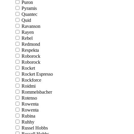
Puron
Pyramis
Quantec
Quid
Ravanson
Rayen
Rebel
Redmond
Respekta
Roborock
Roborock
Rocket
Rocket Espresso
Rockforce
Roidmi
Rommelsbacher
Rotenso
Rowenta
Rowenta
Rubina
Ruhhy
Russel Hobbs
Russell Hobbs