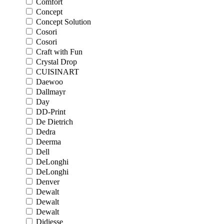
Comfort
Concept
Concept Solution
Cosori
Cosori
Craft with Fun
Crystal Drop
CUISINART
Daewoo
Dallmayr
Day
DD-Print
De Dietrich
Dedra
Deerma
Dell
DeLonghi
DeLonghi
Denver
Dewalt
Dewalt
Dewalt
Didiesse