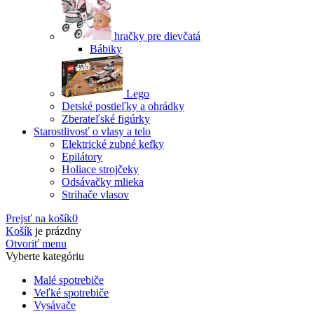
hračky pre dievčatá
Bábiky
Lego
Detské postieľky a ohrádky
Zberateľské figúrky
Starostlivosť o vlasy a telo
Elektrické zubné kefky
Epilátory
Holiace strojčeky
Odsávačky mlieka
Strihače vlasov
Prejsť na košík
0
Košík
je prázdny
Otvoriť menu
Vyberte kategóriu
Malé spotrebiče
Veľké spotrebiče
Vysávače