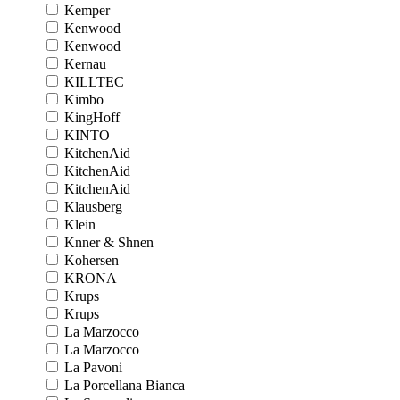
Kemper
Kenwood
Kenwood
Kernau
KILLTEC
Kimbo
KingHoff
KINTO
KitchenAid
KitchenAid
KitchenAid
Klausberg
Klein
Knner & Shnen
Kohersen
KRONA
Krups
Krups
La Marzocco
La Marzocco
La Pavoni
La Porcellana Bianca