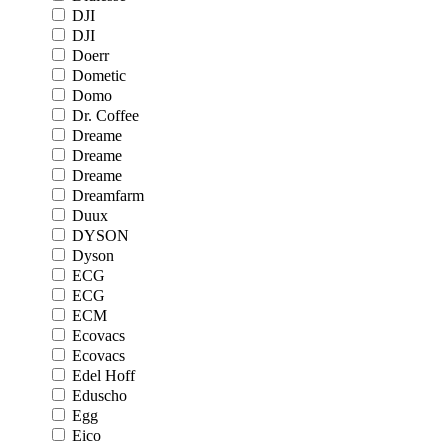
DJI
DJI
Doerr
Dometic
Domo
Dr. Coffee
Dreame
Dreame
Dreame
Dreamfarm
Duux
DYSON
Dyson
ECG
ECG
ECM
Ecovacs
Ecovacs
Edel Hoff
Eduscho
Egg
Eico