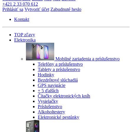
+421 2 33 070 612
Prihlásiť sa
Vytvoriť účet
Zabudnuté heslo
Kontakt
TOP zľavy
Elektronika
Mobilné zariadenia a príslušenstvo
Telefóny a príslušenstvo
Tablety a príslušenstvo
Hodinky
Bezdrôtové slúchadlá
GPS navigácie
+ 5 ďalších
Čítačky elektronických kníh
Vysielačky
Príslušenstvo
Alkoholtestery
Elektronické pestúnky