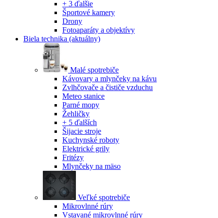
+ 3 ďalšie
Športové kamery
Drony
Fotoaparáty a objektívy
Biela technika
(aktuálny)
Malé spotrebiče
Kávovary a mlynčeky na kávu
Zvlhčovače a čističe vzduchu
Meteo stanice
Parné mopy
Žehličky
+ 5 ďalších
Šijacie stroje
Kuchynské roboty
Elektrické grily
Fritézy
Mlynčeky na mäso
Veľké spotrebiče
Mikrovlnné rúry
Vstavané mikrovlnné rúry