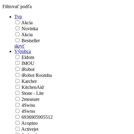
Filtrovať podľa
Typ
Akcia
Novinka
Akcia
Bestseller
skryť
Výrobca
Eldom
IMOU
iRobot
iRobot Roomba
Karcher
KitchenAid
Stone - Lite
2measure
4Swiss
4Swiss
6936905905512
Acopino
Activejet