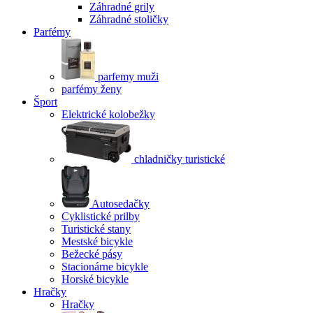
Záhradné grily
Záhradné stoličky
Parfémy
parfemy muži
parfémy ženy
Šport
Elektrické kolobežky
chladničky turistické
Autosedačky
Cyklistické prilby
Turistické stany
Mestské bicykle
Bežecké pásy
Stacionárne bicykle
Horské bicykle
Hračky
Hračky