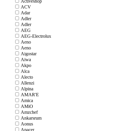
Activeshop
ACV
Adar
Adler
Adler
AEG
AEG-Electrolux
Aeno
Aeno
Aigostar
Aiwa
Akpo
Alca
Alecto
Allenzi
Alpina
AMAR'E
Amica
AMiO
Amzchef
Ankarsrum
Aonus
Apacer