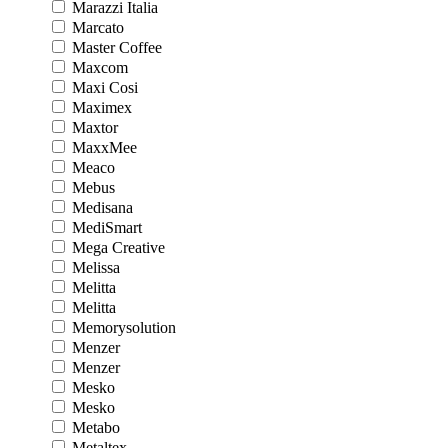
Marazzi Italia
Marcato
Master Coffee
Maxcom
Maxi Cosi
Maximex
Maxtor
MaxxMee
Meaco
Mebus
Medisana
MediSmart
Mega Creative
Melissa
Melitta
Melitta
Memorysolution
Menzer
Menzer
Mesko
Mesko
Metabo
Metaltex