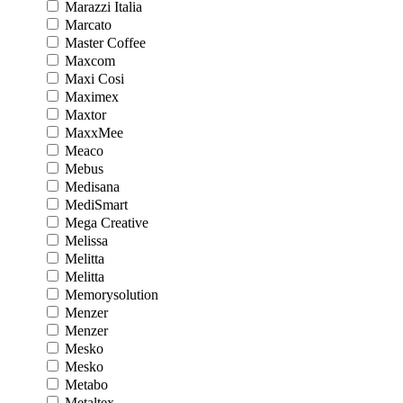
Marazzi Italia
Marcato
Master Coffee
Maxcom
Maxi Cosi
Maximex
Maxtor
MaxxMee
Meaco
Mebus
Medisana
MediSmart
Mega Creative
Melissa
Melitta
Melitta
Memorysolution
Menzer
Menzer
Mesko
Mesko
Metabo
Metaltex