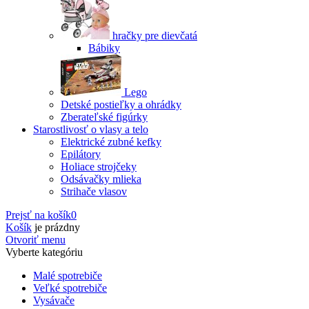
hračky pre dievčatá
Bábiky
Lego
Detské postieľky a ohrádky
Zberateľské figúrky
Starostlivosť o vlasy a telo
Elektrické zubné kefky
Epilátory
Holiace strojčeky
Odsávačky mlieka
Strihače vlasov
Prejsť na košík
0
Košík
je prázdny
Otvoriť menu
Vyberte kategóriu
Malé spotrebiče
Veľké spotrebiče
Vysávače