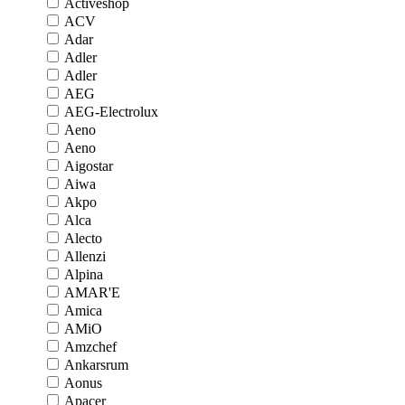
Activeshop
ACV
Adar
Adler
Adler
AEG
AEG-Electrolux
Aeno
Aeno
Aigostar
Aiwa
Akpo
Alca
Alecto
Allenzi
Alpina
AMAR'E
Amica
AMiO
Amzchef
Ankarsrum
Aonus
Apacer