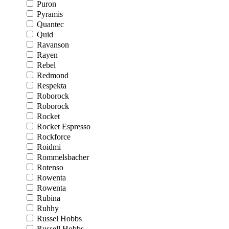
Puron
Pyramis
Quantec
Quid
Ravanson
Rayen
Rebel
Redmond
Respekta
Roborock
Roborock
Rocket
Rocket Espresso
Rockforce
Roidmi
Rommelsbacher
Rotenso
Rowenta
Rowenta
Rubina
Ruhhy
Russel Hobbs
Russell Hobbs