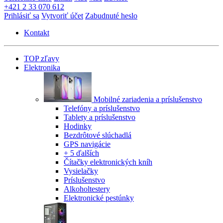
+421 2 33 070 612
Prihlásiť sa
Vytvoriť účet
Zabudnuté heslo
Kontakt
TOP zľavy
Elektronika
Mobilné zariadenia a príslušenstvo
Telefóny a príslušenstvo
Tablety a príslušenstvo
Hodinky
Bezdrôtové slúchadlá
GPS navigácie
+ 5 ďalších
Čítačky elektronických kníh
Vysielačky
Príslušenstvo
Alkoholtestery
Elektronické pestúnky