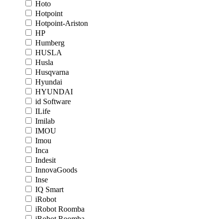
Hoto
Hotpoint
Hotpoint-Ariston
HP
Humberg
HUSLA
Husla
Husqvarna
Hyundai
HYUNDAI
id Software
ILife
Imilab
IMOU
Imou
Inca
Indesit
InnovaGoods
Inse
IQ Smart
iRobot
iRobot Roomba
iRobot Roomba