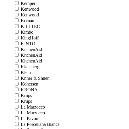
Kemper
Kenwood
Kenwood
Kernau
KILLTEC
Kimbo
KingHoff
KINTO
KitchenAid
KitchenAid
KitchenAid
Klausberg
Klein
Knner & Shnen
Kohersen
KRONA
Krups
Krups
La Marzocco
La Marzocco
La Pavoni
La Porcellana Bianca