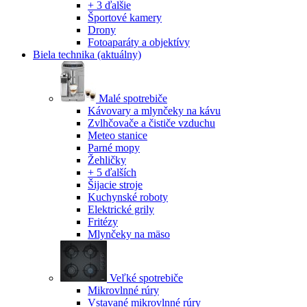
+ 3 ďalšie
Športové kamery
Drony
Fotoaparáty a objektívy
Biela technika
(aktuálny)
Malé spotrebiče
Kávovary a mlynčeky na kávu
Zvlhčovače a čističe vzduchu
Meteo stanice
Parné mopy
Žehličky
+ 5 ďalších
Šijacie stroje
Kuchynské roboty
Elektrické grily
Fritézy
Mlynčeky na mäso
Veľké spotrebiče
Mikrovlnné rúry
Vstavané mikrovlnné rúry