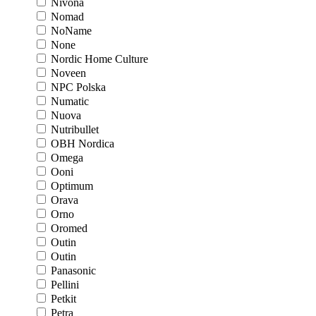
Nivona
Nomad
NoName
None
Nordic Home Culture
Noveen
NPC Polska
Numatic
Nuova
Nutribullet
OBH Nordica
Omega
Ooni
Optimum
Orava
Orno
Oromed
Outin
Outin
Panasonic
Pellini
Petkit
Petra