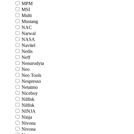
MPM
MSI
Multi
Mustang
NAC
Narwal
NASA
Navitel
Nedis
Neff
Nenurodyta
Neo
Neo Tools
Nespresso
Netatmo
Niceboy
Nilfisk
Nilfisk
NINJA
Ninja
Nivona
Nivona