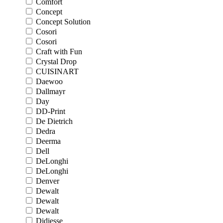
Comfort
Concept
Concept Solution
Cosori
Cosori
Craft with Fun
Crystal Drop
CUISINART
Daewoo
Dallmayr
Day
DD-Print
De Dietrich
Dedra
Deerma
Dell
DeLonghi
DeLonghi
Denver
Dewalt
Dewalt
Dewalt
Didiesse