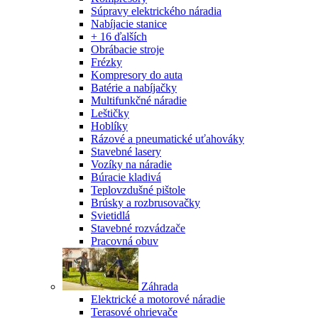
Súpravy elektrického náradia
Nabíjacie stanice
+ 16 ďalších
Obrábacie stroje
Frézky
Kompresory do auta
Batérie a nabíjačky
Multifunkčné náradie
Leštičky
Hoblíky
Rázové a pneumatické uťahováky
Stavebné lasery
Vozíky na náradie
Búracie kladivá
Teplovzdušné pištole
Brúsky a rozbrusovačky
Svietidlá
Stavebné rozvádzače
Pracovná obuv
Záhrada
Elektrické a motorové náradie
Terasové ohrievače