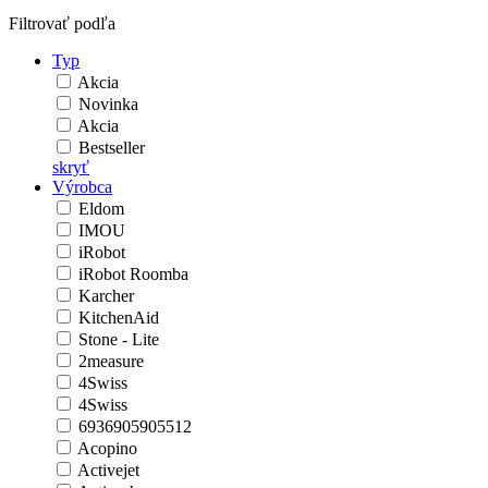
Filtrovať podľa
Typ
Akcia
Novinka
Akcia
Bestseller
skryť
Výrobca
Eldom
IMOU
iRobot
iRobot Roomba
Karcher
KitchenAid
Stone - Lite
2measure
4Swiss
4Swiss
6936905905512
Acopino
Activejet