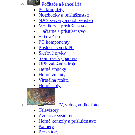
Počítače a kancelária
PC komplety
Notebooky a príslušenstvo
NAS servery a príslušenstvo
Monitory a príslušenstvo
Tlačiarne a príslušenstvo
+ 9 ďalších
PC komponenty
Príslušenstvo k PC
Sieťové prvky
Skartovačky papiera
UPS záložné zdroje
Herné stoličky
Herné volanty
Virtuálna realita
Herné stoly
TV, video, audio, foto
Televízory
Zvukové systémy
Herné konzoly a príslušenstvo
Kamery
Projektory