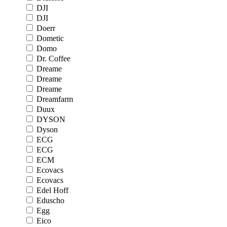
DJI
DJI
Doerr
Dometic
Domo
Dr. Coffee
Dreame
Dreame
Dreame
Dreamfarm
Duux
DYSON
Dyson
ECG
ECG
ECM
Ecovacs
Ecovacs
Edel Hoff
Eduscho
Egg
Eico