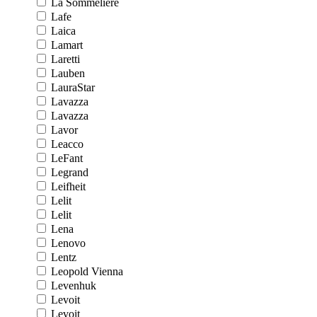
La Sommeliere
Lafe
Laica
Lamart
Laretti
Lauben
LauraStar
Lavazza
Lavazza
Lavor
Leacco
LeFant
Legrand
Leifheit
Lelit
Lelit
Lena
Lenovo
Lentz
Leopold Vienna
Levenhuk
Levoit
Levoit