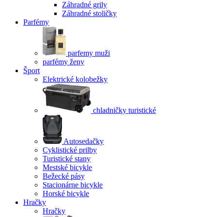
Záhradné grily
Záhradné stoličky
Parfémy
parfemy muži
parfémy ženy
Šport
Elektrické kolobežky
chladničky turistické
Autosedačky
Cyklistické prilby
Turistické stany
Mestské bicykle
Bežecké pásy
Stacionárne bicykle
Horské bicykle
Hračky
Hračky