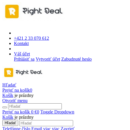
+421 2 33 070 612
Kontakt
Váš účet
Prihlásiť sa
Vytvoriť účet
Zabudnuté heslo
Hľadať
Prejsť na košík
0
Košík
je prázdny
Otvoriť menu
Prejsť na košík
0 €
0
Toggle Dropdown
Košík
je prázdny
Hľadať
Telefónne číslo
Email
viac
viac
Zavrieť