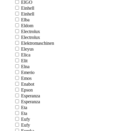
EIGO
Einhell
Einhell
Elba
Eldom
Electrolux
Electrolux
Elektromaschinen
Eleyus
Elica
Elit
Elna
Emerio
Emos
Enabot
Epson
Esperanza
Esperanza
Eta
Eta
Eufy
Eufy
Eureka