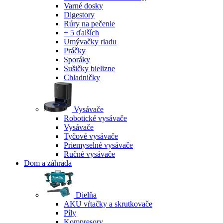
Varné dosky
Digestory
Rúry na pečenie
+ 5 ďalších
Umývačky riadu
Práčky
Sporáky
Sušičky bielizne
Chladničky
Vysávače
Robotické vysávače
Vysávače
Tyčové vysávače
Priemyselné vysávače
Ručné vysávače
Dom a záhrada
Dielňa
AKU vŕtačky a skrutkovače
Píly
Kompresory