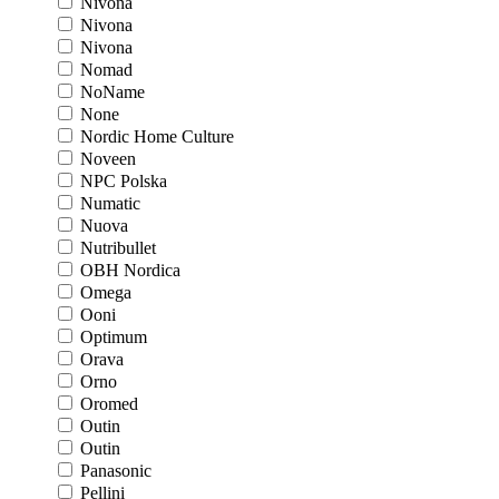
Nivona
Nivona
Nivona
Nomad
NoName
None
Nordic Home Culture
Noveen
NPC Polska
Numatic
Nuova
Nutribullet
OBH Nordica
Omega
Ooni
Optimum
Orava
Orno
Oromed
Outin
Outin
Panasonic
Pellini