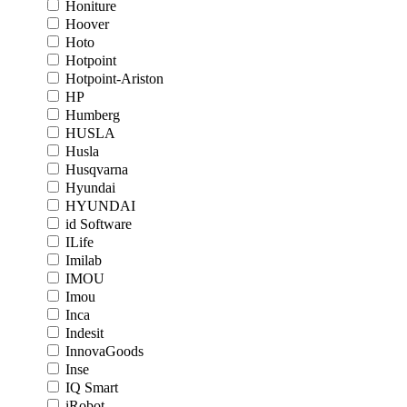
Honiture
Hoover
Hoto
Hotpoint
Hotpoint-Ariston
HP
Humberg
HUSLA
Husla
Husqvarna
Hyundai
HYUNDAI
id Software
ILife
Imilab
IMOU
Imou
Inca
Indesit
InnovaGoods
Inse
IQ Smart
iRobot