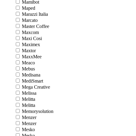
Mamibot
Maped
Marazzi Italia
Marcato
Master Coffee
Maxcom
Maxi Cosi
Maximex
Maxtor
MaxxMee
Meaco
Mebus
Medisana
MediSmart
Mega Creative
Melissa
Melitta
Melitta
Memorysolution
Menzer
Menzer
Mesko
Mesko