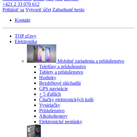
+421 2 33 070 612
Prihlásiť sa
Vytvoriť účet
Zabudnuté heslo
Kontakt
TOP zľavy
Elektronika
Mobilné zariadenia a príslušenstvo
Telefóny a príslušenstvo
Tablety a príslušenstvo
Hodinky
Bezdrôtové slúchadlá
GPS navigácie
+ 5 ďalších
Čítačky elektronických kníh
Vysielačky
Príslušenstvo
Alkoholtestery
Elektronické pestúnky