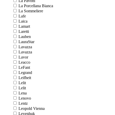
La Pavoni
La Porcellana Bianca
La Sommeliere
Lafe
Laica
Lamart
Laretti
Lauben
LauraStar
Lavazza
Lavazza
Lavor
Leacco
LeFant
Legrand
Leifheit
Lelit
Lelit
Lena
Lenovo
Lentz
Leopold Vienna
Levenhuk