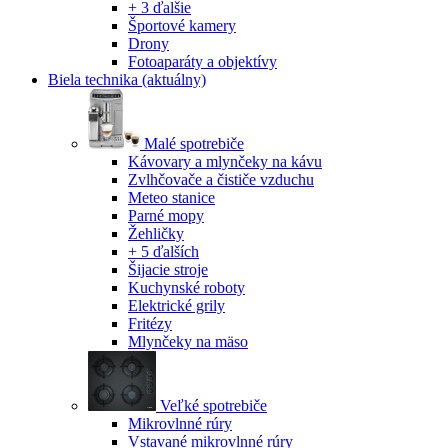
+ 3 ďalšie
Športové kamery
Drony
Fotoaparáty a objektívy
Biela technika
(aktuálny)
Malé spotrebiče
Kávovary a mlynčeky na kávu
Zvlhčovače a čističe vzduchu
Meteo stanice
Parné mopy
Žehličky
+ 5 ďalších
Šijacie stroje
Kuchynské roboty
Elektrické grily
Fritézy
Mlynčeky na mäso
Veľké spotrebiče
Mikrovlnné rúry
Vstavané mikrovlnné rúry