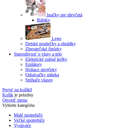
hračky pre dievčatá
Bábiky
Lego
Detské postieľky a ohrádky
Zberateľské figúrky
Starostlivosť o vlasy a telo
Elektrické zubné kefky
Epilátory
Holiace strojčeky
Odsávačky mlieka
Strihače vlasov
Prejsť na košík
0
Košík
je prázdny
Otvoriť menu
Vyberte kategóriu
Malé spotrebiče
Veľké spotrebiče
Vysávače