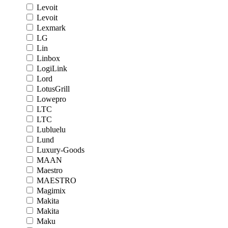
Levoit
Levoit
Lexmark
LG
Lin
Linbox
LogiLink
Lord
LotusGrill
Lowepro
LTC
LTC
Lubluelu
Lund
Luxury-Goods
MAAN
Maestro
MAESTRO
Magimix
Makita
Makita
Maku