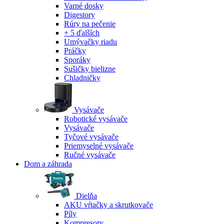
Varné dosky
Digestory
Rúry na pečenie
+ 5 ďalších
Umývačky riadu
Práčky
Sporáky
Sušičky bielizne
Chladničky
Vysávače
Robotické vysávače
Vysávače
Tyčové vysávače
Priemyselné vysávače
Ručné vysávače
Dom a záhrada
Dielňa
AKU vŕtačky a skrutkovače
Píly
Kompresory