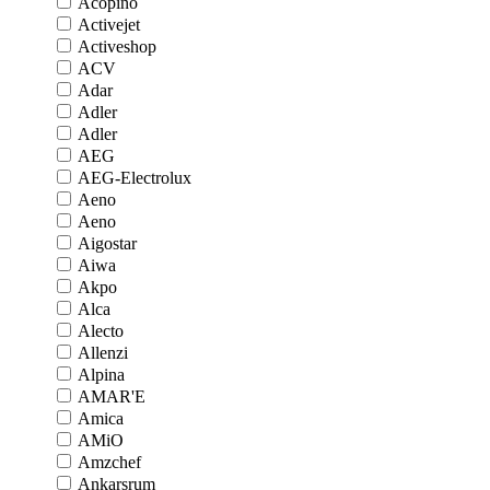
Acopino
Activejet
Activeshop
ACV
Adar
Adler
Adler
AEG
AEG-Electrolux
Aeno
Aeno
Aigostar
Aiwa
Akpo
Alca
Alecto
Allenzi
Alpina
AMAR'E
Amica
AMiO
Amzchef
Ankarsrum