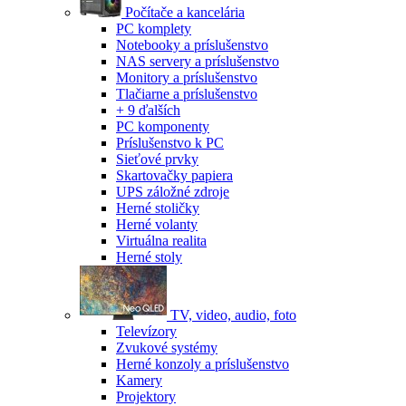
Počítače a kancelária
PC komplety
Notebooky a príslušenstvo
NAS servery a príslušenstvo
Monitory a príslušenstvo
Tlačiarne a príslušenstvo
+ 9 ďalších
PC komponenty
Príslušenstvo k PC
Sieťové prvky
Skartovačky papiera
UPS záložné zdroje
Herné stoličky
Herné volanty
Virtuálna realita
Herné stoly
TV, video, audio, foto
Televízory
Zvukové systémy
Herné konzoly a príslušenstvo
Kamery
Projektory