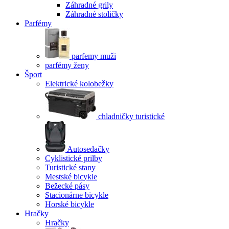
Záhradné grily
Záhradné stoličky
Parfémy
parfemy muži
parfémy ženy
Šport
Elektrické kolobežky
chladničky turistické
Autosedačky
Cyklistické prilby
Turistické stany
Mestské bicykle
Bežecké pásy
Stacionárne bicykle
Horské bicykle
Hračky
Hračky