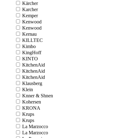
Kärcher
Karcher
Kemper
Kenwood
Kenwood
Kernau
KILLTEC
Kimbo
KingHoff
KINTO
KitchenAid
KitchenAid
KitchenAid
Klausberg
Klein
Knner & Shnen
Kohersen
KRONA
Krups
Krups
La Marzocco
La Marzocco