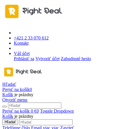
+421 2 33 070 612
Kontakt
Váš účet
Prihlásiť sa
Vytvoriť účet
Zabudnuté heslo
Hľadať
Prejsť na košík
0
Košík
je prázdny
Otvoriť menu
Prejsť na košík
0 €
0
Toggle Dropdown
Košík
je prázdny
Hľadať
Telefónne číslo
Email
viac
viac
Zavrieť