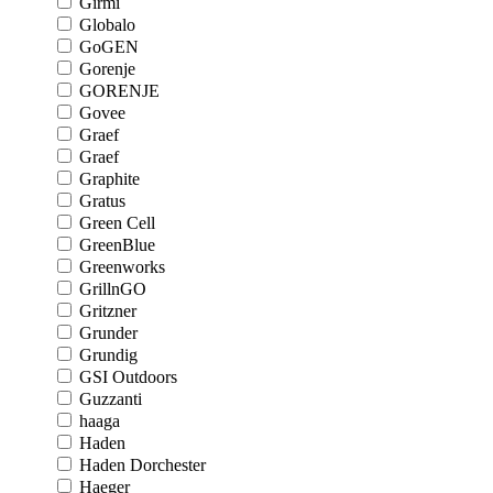
Girmi
Globalo
GoGEN
Gorenje
GORENJE
Govee
Graef
Graef
Graphite
Gratus
Green Cell
GreenBlue
Greenworks
GrillnGO
Gritzner
Grunder
Grundig
GSI Outdoors
Guzzanti
haaga
Haden
Haden Dorchester
Haeger