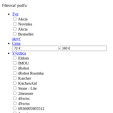
Filtrovať podľa
Typ
Akcia
Novinka
Akcia
Bestseller
skryť
Cena
-
Výrobca
Eldom
IMOU
iRobot
iRobot Roomba
Karcher
KitchenAid
Stone - Lite
2measure
4Swiss
4Swiss
6936905905512