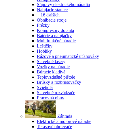
Súpravy elektrického náradia
Nabíjacie stanice
+ 16 ďalších
Obrábacie stroje
Frézky
Kompresory do auta
Batérie a nabíjačky
Multifunkčné náradie
Leštičky
Hoblíky
Rázové a pneumatické uťahováky
Stavebné lasery
Vozíky na náradie
Búracie kladivá
Teplovzdušné pištole
Brúsky a rozbrusovačky
Svietidlá
Stavebné rozvádzače
Pracovná obuv
Záhrada
Elektrické a motorové náradie
Terasové ohrievače