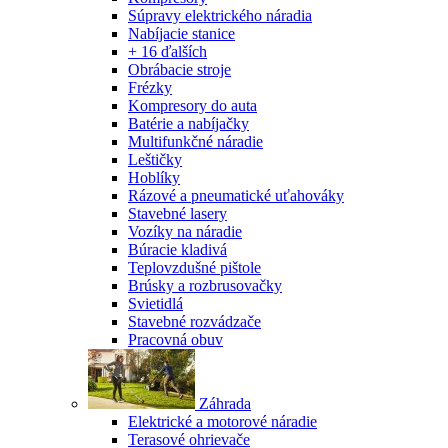
Súpravy elektrického náradia
Nabíjacie stanice
+ 16 ďalších
Obrábacie stroje
Frézky
Kompresory do auta
Batérie a nabíjačky
Multifunkčné náradie
Leštičky
Hoblíky
Rázové a pneumatické uťahováky
Stavebné lasery
Vozíky na náradie
Búracie kladivá
Teplovzdušné pištole
Brúsky a rozbrusovačky
Svietidlá
Stavebné rozvádzače
Pracovná obuv
Záhrada
Elektrické a motorové náradie
Terasové ohrievače