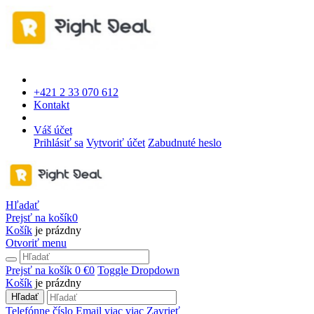
+421 2 33 070 612
Kontakt
Váš účet
Prihlásiť sa
Vytvoriť účet
Zabudnuté heslo
Hľadať
Prejsť na košík
0
Košík
je prázdny
Otvoriť menu
Prejsť na košík
0 €
0
Toggle Dropdown
Košík
je prázdny
Hľadať
Telefónne číslo
Email
viac
viac
Zavrieť