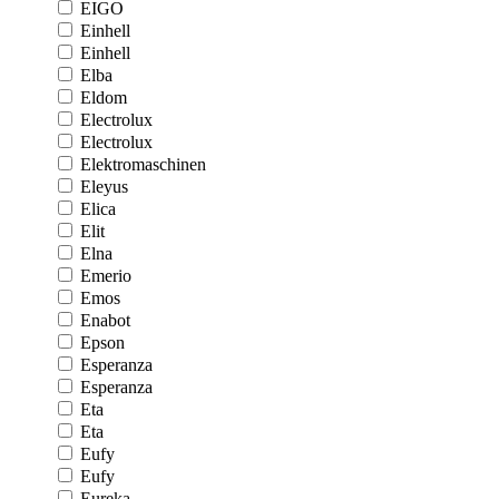
EIGO
Einhell
Einhell
Elba
Eldom
Electrolux
Electrolux
Elektromaschinen
Eleyus
Elica
Elit
Elna
Emerio
Emos
Enabot
Epson
Esperanza
Esperanza
Eta
Eta
Eufy
Eufy
Eureka