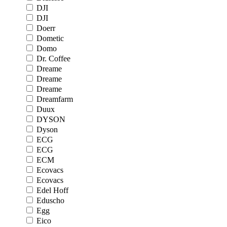
DJI
DJI
Doerr
Dometic
Domo
Dr. Coffee
Dreame
Dreame
Dreame
Dreamfarm
Duux
DYSON
Dyson
ECG
ECG
ECM
Ecovacs
Ecovacs
Edel Hoff
Eduscho
Egg
Eico