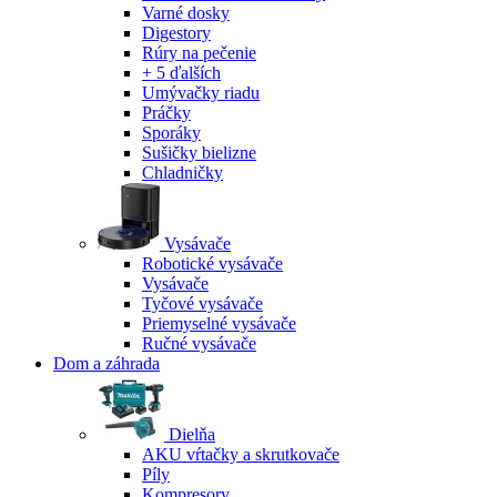
Varné dosky
Digestory
Rúry na pečenie
+ 5 ďalších
Umývačky riadu
Práčky
Sporáky
Sušičky bielizne
Chladničky
Vysávače
Robotické vysávače
Vysávače
Tyčové vysávače
Priemyselné vysávače
Ručné vysávače
Dom a záhrada
Dielňa
AKU vŕtačky a skrutkovače
Píly
Kompresory