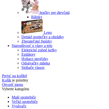
hračky pre dievčatá
Bábiky
Lego
Detské postieľky a ohrádky
Zberateľské figúrky
Starostlivosť o vlasy a telo
Elektrické zubné kefky
Epilátory
Holiace strojčeky
Odsávačky mlieka
Strihače vlasov
Prejsť na košík
0
Košík
je prázdny
Otvoriť menu
Vyberte kategóriu
Malé spotrebiče
Veľké spotrebiče
Vysávače