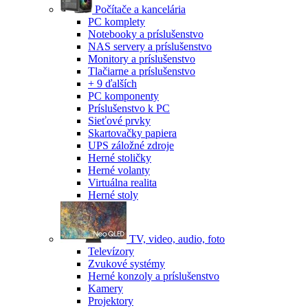
Počítače a kancelária
PC komplety
Notebooky a príslušenstvo
NAS servery a príslušenstvo
Monitory a príslušenstvo
Tlačiarne a príslušenstvo
+ 9 ďalších
PC komponenty
Príslušenstvo k PC
Sieťové prvky
Skartovačky papiera
UPS záložné zdroje
Herné stoličky
Herné volanty
Virtuálna realita
Herné stoly
TV, video, audio, foto
Televízory
Zvukové systémy
Herné konzoly a príslušenstvo
Kamery
Projektory