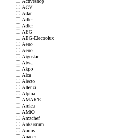
Activeshop
ACV
Adar
Adler
Adler
AEG
AEG-Electrolux
Aeno
Aeno
Aigostar
Aiwa
Akpo
Alca
Alecto
Allenzi
Alpina
AMAR'E
Amica
AMiO
Amzchef
Ankarsrum
Aonus
Apacer