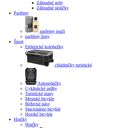
Záhradné grily
Záhradné stoličky
Parfémy
parfemy muži
parfémy ženy
Šport
Elektrické kolobežky
chladničky turistické
Autosedačky
Cyklistické prilby
Turistické stany
Mestské bicykle
Bežecké pásy
Stacionárne bicykle
Horské bicykle
Hračky
Hračky