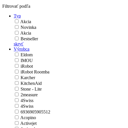
Filtrovať podľa
Typ
Akcia
Novinka
Akcia
Bestseller
skryť
Výrobca
Eldom
IMOU
iRobot
iRobot Roomba
Karcher
KitchenAid
Stone - Lite
2measure
4Swiss
4Swiss
6936905905512
Acopino
Activejet