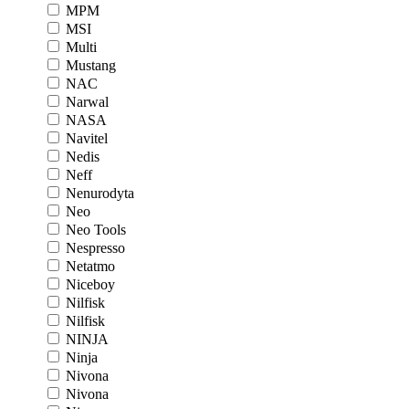
MPM
MSI
Multi
Mustang
NAC
Narwal
NASA
Navitel
Nedis
Neff
Nenurodyta
Neo
Neo Tools
Nespresso
Netatmo
Niceboy
Nilfisk
Nilfisk
NINJA
Ninja
Nivona
Nivona