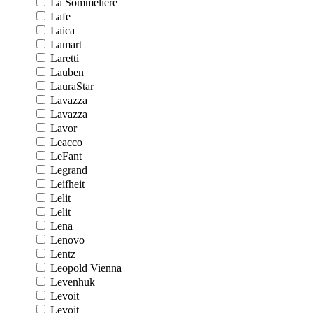
La Sommeliere
Lafe
Laica
Lamart
Laretti
Lauben
LauraStar
Lavazza
Lavazza
Lavor
Leacco
LeFant
Legrand
Leifheit
Lelit
Lelit
Lena
Lenovo
Lentz
Leopold Vienna
Levenhuk
Levoit
Levoit