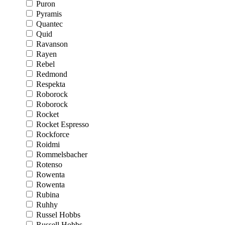
Puron
Pyramis
Quantec
Quid
Ravanson
Rayen
Rebel
Redmond
Respekta
Roborock
Roborock
Rocket
Rocket Espresso
Rockforce
Roidmi
Rommelsbacher
Rotenso
Rowenta
Rowenta
Rubina
Ruhhy
Russel Hobbs
Russell Hobbs