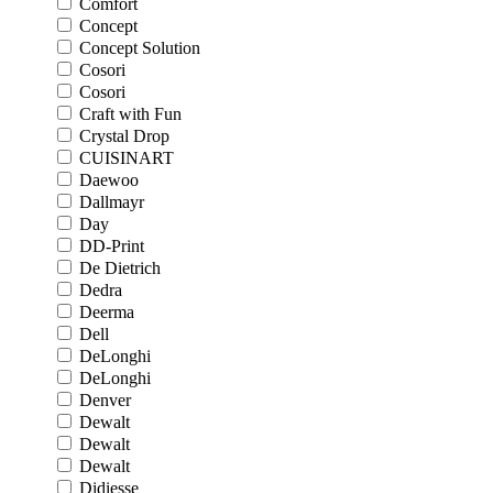
Comfort
Concept
Concept Solution
Cosori
Cosori
Craft with Fun
Crystal Drop
CUISINART
Daewoo
Dallmayr
Day
DD-Print
De Dietrich
Dedra
Deerma
Dell
DeLonghi
DeLonghi
Denver
Dewalt
Dewalt
Dewalt
Didiesse