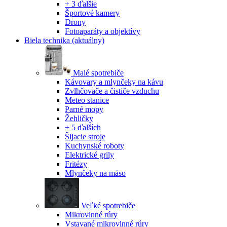
+ 3 ďalšie
Športové kamery
Drony
Fotoaparáty a objektívy
Biela technika
(aktuálny)
Malé spotrebiče
Kávovary a mlynčeky na kávu
Zvlhčovače a čističe vzduchu
Meteo stanice
Parné mopy
Žehličky
+ 5 ďalších
Šijacie stroje
Kuchynské roboty
Elektrické grily
Fritézy
Mlynčeky na mäso
Veľké spotrebiče
Mikrovlnné rúry
Vstavané mikrovlnné rúry