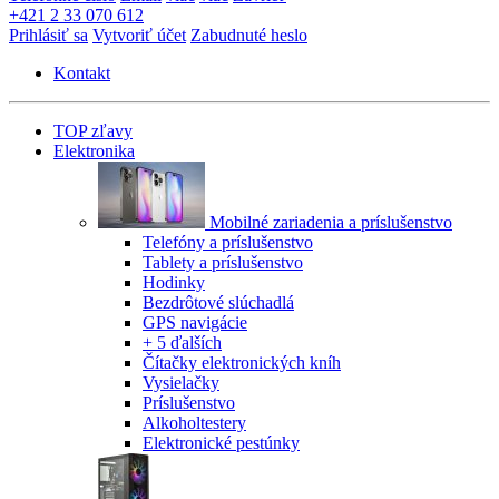
+421 2 33 070 612
Prihlásiť sa
Vytvoriť účet
Zabudnuté heslo
Kontakt
TOP zľavy
Elektronika
Mobilné zariadenia a príslušenstvo
Telefóny a príslušenstvo
Tablety a príslušenstvo
Hodinky
Bezdrôtové slúchadlá
GPS navigácie
+ 5 ďalších
Čítačky elektronických kníh
Vysielačky
Príslušenstvo
Alkoholtestery
Elektronické pestúnky