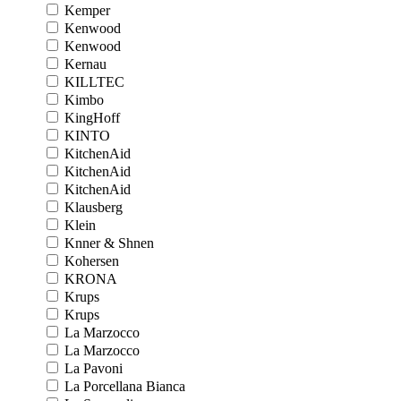
Kemper
Kenwood
Kenwood
Kernau
KILLTEC
Kimbo
KingHoff
KINTO
KitchenAid
KitchenAid
KitchenAid
Klausberg
Klein
Knner & Shnen
Kohersen
KRONA
Krups
Krups
La Marzocco
La Marzocco
La Pavoni
La Porcellana Bianca