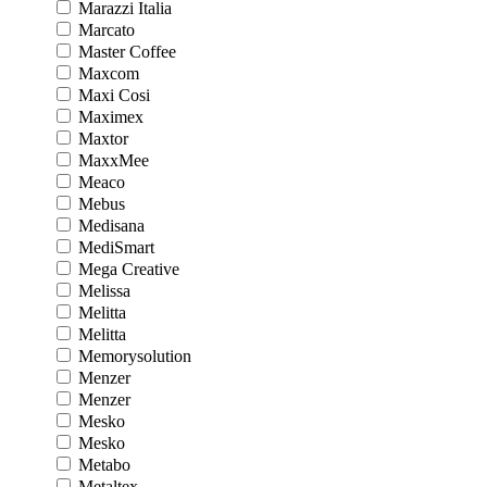
Marazzi Italia
Marcato
Master Coffee
Maxcom
Maxi Cosi
Maximex
Maxtor
MaxxMee
Meaco
Mebus
Medisana
MediSmart
Mega Creative
Melissa
Melitta
Melitta
Memorysolution
Menzer
Menzer
Mesko
Mesko
Metabo
Metaltex