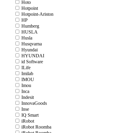
Hoto
Hotpoint
Hotpoint-Ariston
HP
Humberg
HUSLA
Husla
Husqvarna
Hyundai
HYUNDAI
id Software
ILife
Imilab
IMOU
Imou
Inca
Indesit
InnovaGoods
Inse
IQ Smart
iRobot
iRobot Roomba
iRobot Roomba