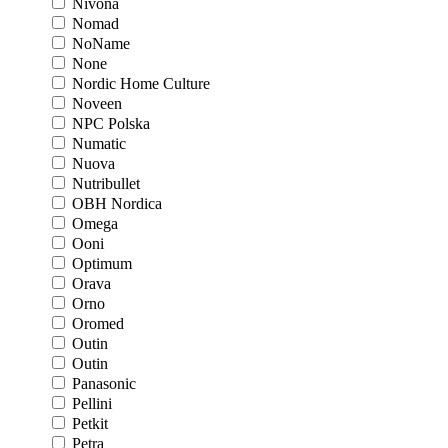
Nivona
Nomad
NoName
None
Nordic Home Culture
Noveen
NPC Polska
Numatic
Nuova
Nutribullet
OBH Nordica
Omega
Ooni
Optimum
Orava
Orno
Oromed
Outin
Outin
Panasonic
Pellini
Petkit
Petra