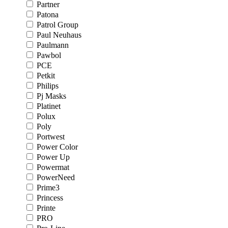
Partner
Patona
Patrol Group
Paul Neuhaus
Paulmann
Pawbol
PCE
Petkit
Philips
Pj Masks
Platinet
Polux
Poly
Portwest
Power Color
Power Up
Powermat
PowerNeed
Prime3
Princess
Printe
PRO