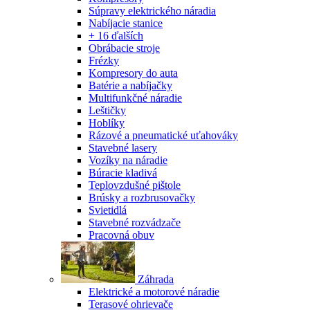
Súpravy elektrického náradia
Nabíjacie stanice
+ 16 ďalších
Obrábacie stroje
Frézky
Kompresory do auta
Batérie a nabíjačky
Multifunkčné náradie
Leštičky
Hoblíky
Rázové a pneumatické uťahováky
Stavebné lasery
Vozíky na náradie
Búracie kladivá
Teplovzdušné pištole
Brúsky a rozbrusovačky
Svietidlá
Stavebné rozvádzače
Pracovná obuv
Záhrada
Elektrické a motorové náradie
Terasové ohrievače