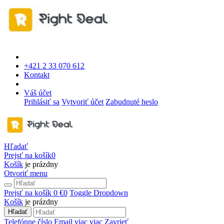
+421 2 33 070 612
Kontakt
Váš účet
Prihlásiť sa
Vytvoriť účet
Zabudnuté heslo
Hľadať
Prejsť na košík
0
Košík
je prázdny
Otvoriť menu
Prejsť na košík
0 €
0
Toggle Dropdown
Košík
je prázdny
Hľadať
Telefónne číslo
Email
viac
viac
Zavrieť