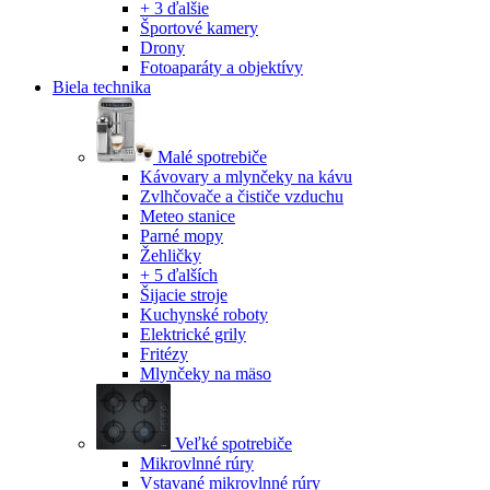
+ 3 ďalšie
Športové kamery
Drony
Fotoaparáty a objektívy
Biela technika
Malé spotrebiče
Kávovary a mlynčeky na kávu
Zvlhčovače a čističe vzduchu
Meteo stanice
Parné mopy
Žehličky
+ 5 ďalších
Šijacie stroje
Kuchynské roboty
Elektrické grily
Fritézy
Mlynčeky na mäso
Veľké spotrebiče
Mikrovlnné rúry
Vstavané mikrovlnné rúry