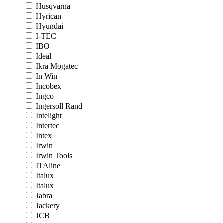
Husqvarna
Hyrican
Hyundai
I-TEC
IBO
Ideal
Ikra Mogatec
In Win
Incobex
Ingco
Ingersoll Rand
Intelight
Intertec
Intex
Irwin
Irwin Tools
ITAline
Italux
Italux
Jabra
Jackery
JCB