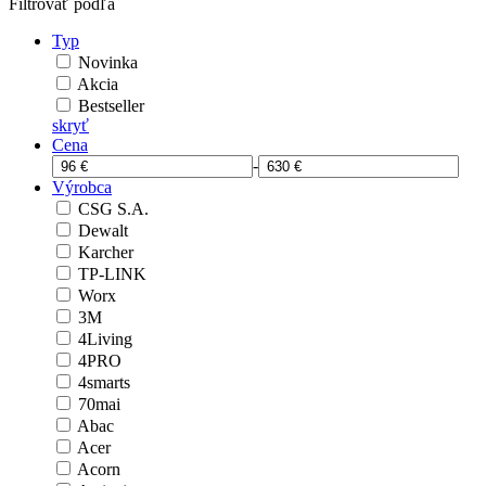
Filtrovať podľa
Typ
Novinka
Akcia
Bestseller
skryť
Cena
-
Výrobca
CSG S.A.
Dewalt
Karcher
TP-LINK
Worx
3M
4Living
4PRO
4smarts
70mai
Abac
Acer
Acorn