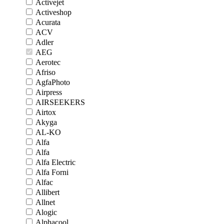
Activejet
Activeshop
Acurata
ACV
Adler
AEG
Aerotec
Afriso
AgfaPhoto
Airpress
AIRSEEKERS
Airtox
Akyga
AL-KO
Alfa
Alfa
Alfa Electric
Alfa Forni
Alfac
Allibert
Allnet
Alogic
Alphacool