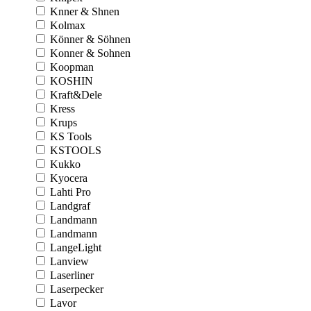
Knner & Shnen
Kolmax
Könner & Söhnen
Konner & Sohnen
Koopman
KOSHIN
Kraft&Dele
Kress
Krups
KS Tools
KSTOOLS
Kukko
Kyocera
Lahti Pro
Landgraf
Landmann
Landmann
LangeLight
Lanview
Laserliner
Laserpecker
Lavor