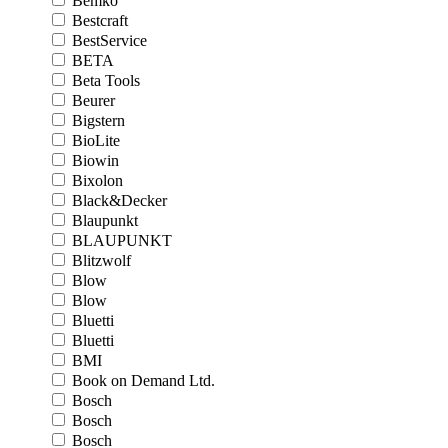
Bemko
Bestcraft
BestService
BETA
Beta Tools
Beurer
Bigstern
BioLite
Biowin
Bixolon
Black&Decker
Blaupunkt
BLAUPUNKT
Blitzwolf
Blow
Blow
Bluetti
Bluetti
BMI
Book on Demand Ltd.
Bosch
Bosch
Bosch