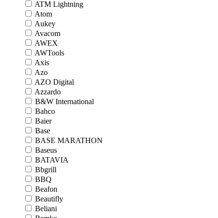
ATM Lightning
Atom
Aukey
Avacom
AWEX
AWTools
Axis
Azo
AZO Digital
Azzardo
B&W International
Bahco
Baier
Base
BASE MARATHON
Baseus
BATAVIA
Bbgrill
BBQ
Beafon
Beautifly
Beliani