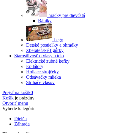
hračky pre dievčatá
Bábiky
Lego
Detské postieľky a ohrádky
Zberateľské figúrky
Starostlivosť o vlasy a telo
Elektrické zubné kefky
Epilátory
Holiace strojčeky
Odsávačky mlieka
Strihače vlasov
Prejsť na košík
0
Košík
je prázdny
Otvoriť menu
Vyberte kategóriu
Dielňa
Záhrada