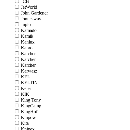
JCB
JetWorld
John Gardener
Jonnesway
Jupio
Kamado
Kamik
Kanlux
Kapro
Karcher
Karcher
Kärcher
Karwasz
KEL
KELTIN
Keter
KIK
King Tony
KingCamp
KingHoff
Kinpow
Kita
Knipex