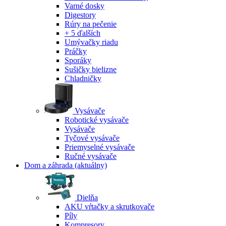
Varné dosky
Digestory
Rúry na pečenie
+ 5 ďalších
Umývačky riadu
Práčky
Sporáky
Sušičky bielizne
Chladničky
Vysávače
Robotické vysávače
Vysávače
Tyčové vysávače
Priemyselné vysávače
Ručné vysávače
Dom a záhrada
(aktuálny)
Dielňa
AKU vŕtačky a skrutkovače
Píly
Kompresory