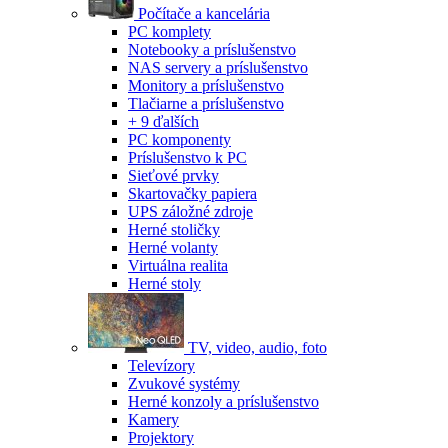
Počítače a kancelária
PC komplety
Notebooky a príslušenstvo
NAS servery a príslušenstvo
Monitory a príslušenstvo
Tlačiarne a príslušenstvo
+ 9 ďalších
PC komponenty
Príslušenstvo k PC
Sieťové prvky
Skartovačky papiera
UPS záložné zdroje
Herné stoličky
Herné volanty
Virtuálna realita
Herné stoly
TV, video, audio, foto
Televízory
Zvukové systémy
Herné konzoly a príslušenstvo
Kamery
Projektory