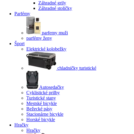
Záhradné grily
Záhradné stoličky
Parfémy
parfemy muži
parfémy ženy
Šport
Elektrické kolobežky
chladničky turistické
Autosedačky
Cyklistické prilby
Turistické stany
Mestské bicykle
Bežecké pásy
Stacionárne bicykle
Horské bicykle
Hračky
Hračky