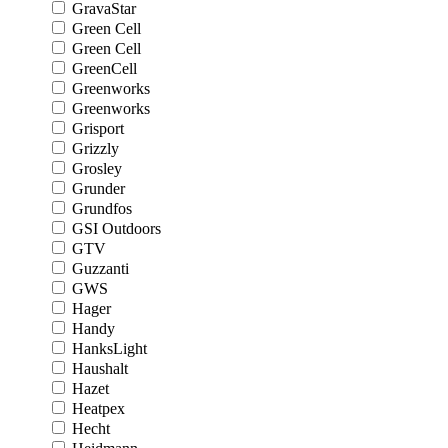
GravaStar
Green Cell
Green Cell
GreenCell
Greenworks
Greenworks
Grisport
Grizzly
Grosley
Grunder
Grundfos
GSI Outdoors
GTV
Guzzanti
GWS
Hager
Handy
HanksLight
Haushalt
Hazet
Heatpex
Hecht