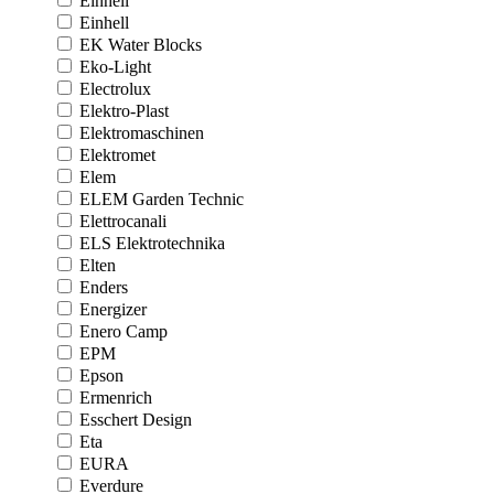
Einhell
Einhell
EK Water Blocks
Eko-Light
Electrolux
Elektro-Plast
Elektromaschinen
Elektromet
Elem
ELEM Garden Technic
Elettrocanali
ELS Elektrotechnika
Elten
Enders
Energizer
Enero Camp
EPM
Epson
Ermenrich
Esschert Design
Eta
EURA
Everdure