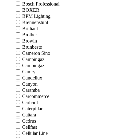
Bosch Professional
BOXER
BPM Lighting
Brennenstuhl
Brilliant
Brother
Browin
Brunbeste
Cameron Sino
Campingaz
Campingaz
Camry
Candellux
Canyon
Caramba
Carcommerce
Carhartt
Caterpillar
Cattara
Cedrus
Cellfast
Cellular Line