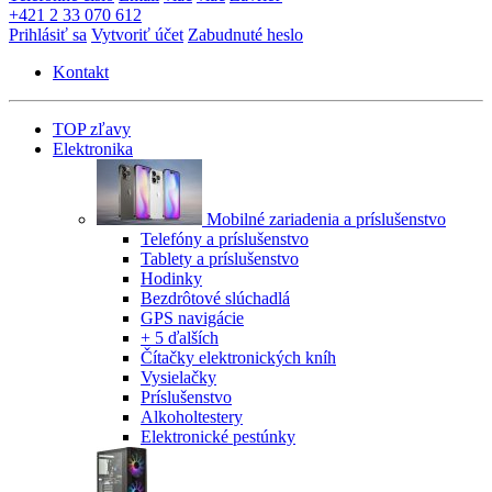
+421 2 33 070 612
Prihlásiť sa
Vytvoriť účet
Zabudnuté heslo
Kontakt
TOP zľavy
Elektronika
Mobilné zariadenia a príslušenstvo
Telefóny a príslušenstvo
Tablety a príslušenstvo
Hodinky
Bezdrôtové slúchadlá
GPS navigácie
+ 5 ďalších
Čítačky elektronických kníh
Vysielačky
Príslušenstvo
Alkoholtestery
Elektronické pestúnky