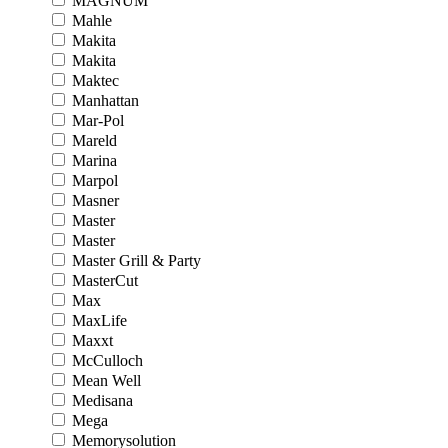
MAGNUM
Mahle
Makita
Makita
Maktec
Manhattan
Mar-Pol
Mareld
Marina
Marpol
Masner
Master
Master
Master Grill & Party
MasterCut
Max
MaxLife
Maxxt
McCulloch
Mean Well
Medisana
Mega
Memorysolution