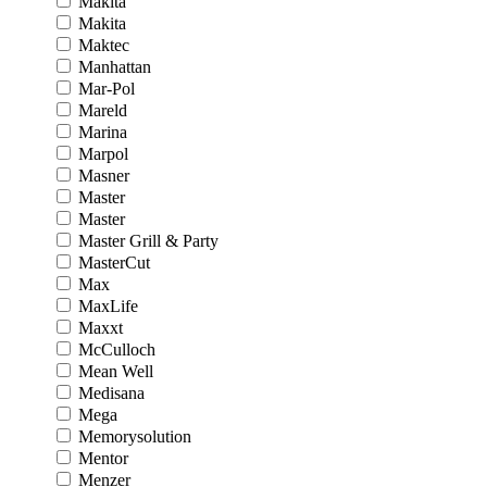
Makita
Makita
Maktec
Manhattan
Mar-Pol
Mareld
Marina
Marpol
Masner
Master
Master
Master Grill & Party
MasterCut
Max
MaxLife
Maxxt
McCulloch
Mean Well
Medisana
Mega
Memorysolution
Mentor
Menzer