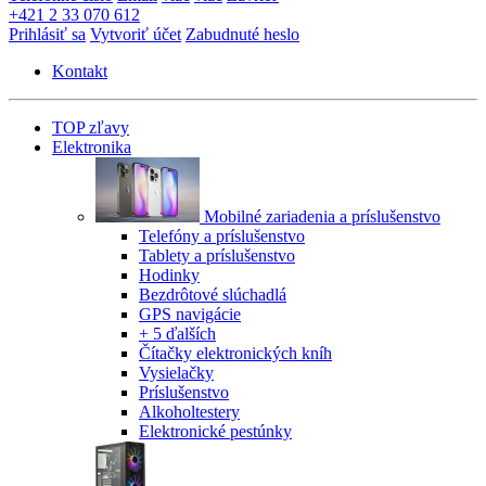
+421 2 33 070 612
Prihlásiť sa
Vytvoriť účet
Zabudnuté heslo
Kontakt
TOP zľavy
Elektronika
Mobilné zariadenia a príslušenstvo
Telefóny a príslušenstvo
Tablety a príslušenstvo
Hodinky
Bezdrôtové slúchadlá
GPS navigácie
+ 5 ďalších
Čítačky elektronických kníh
Vysielačky
Príslušenstvo
Alkoholtestery
Elektronické pestúnky