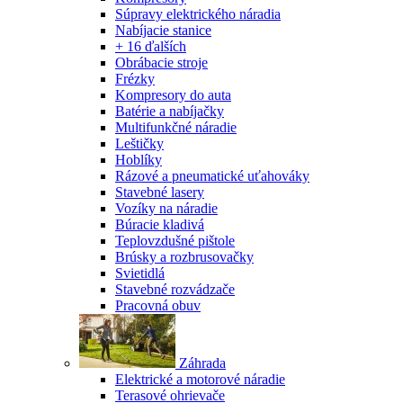
Súpravy elektrického náradia
Nabíjacie stanice
+ 16 ďalších
Obrábacie stroje
Frézky
Kompresory do auta
Batérie a nabíjačky
Multifunkčné náradie
Leštičky
Hoblíky
Rázové a pneumatické uťahováky
Stavebné lasery
Vozíky na náradie
Búracie kladivá
Teplovzdušné pištole
Brúsky a rozbrusovačky
Svietidlá
Stavebné rozvádzače
Pracovná obuv
Záhrada
Elektrické a motorové náradie
Terasové ohrievače