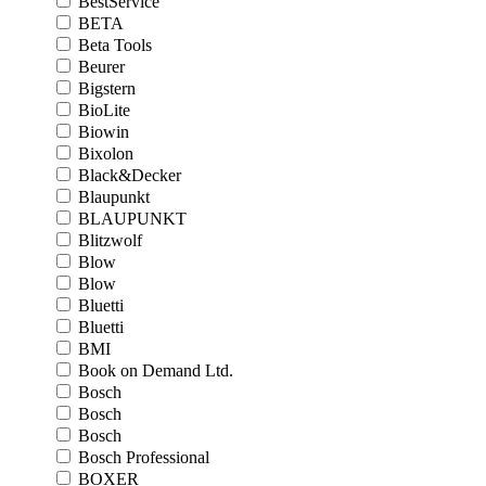
BestService
BETA
Beta Tools
Beurer
Bigstern
BioLite
Biowin
Bixolon
Black&Decker
Blaupunkt
BLAUPUNKT
Blitzwolf
Blow
Blow
Bluetti
Bluetti
BMI
Book on Demand Ltd.
Bosch
Bosch
Bosch
Bosch Professional
BOXER