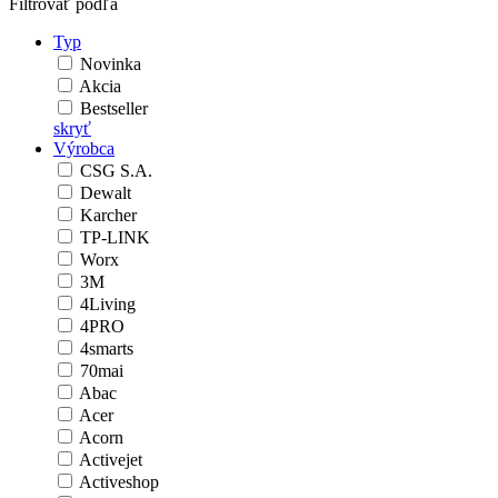
Filtrovať podľa
Typ
Novinka
Akcia
Bestseller
skryť
Výrobca
CSG S.A.
Dewalt
Karcher
TP-LINK
Worx
3M
4Living
4PRO
4smarts
70mai
Abac
Acer
Acorn
Activejet
Activeshop