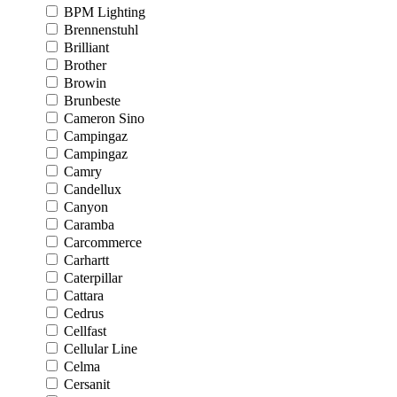
BPM Lighting
Brennenstuhl
Brilliant
Brother
Browin
Brunbeste
Cameron Sino
Campingaz
Campingaz
Camry
Candellux
Canyon
Caramba
Carcommerce
Carhartt
Caterpillar
Cattara
Cedrus
Cellfast
Cellular Line
Celma
Cersanit