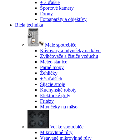
+ 3 ďalšie
Športové kamery
Drony
Fotoaparáty a objektívy
Biela technika
Malé spotrebiče
Kávovary a mlynčeky na kávu
Zvlhčovače a čističe vzduchu
Meteo stanice
Parné mopy
Žehličky
+ 5 ďalších
Šijacie stroje
Kuchynské roboty
Elektrické grily
Fritézy
Mlynčeky na mäso
Veľké spotrebiče
Mikrovlnné rúry
Vstavané mikrovlnné rúry