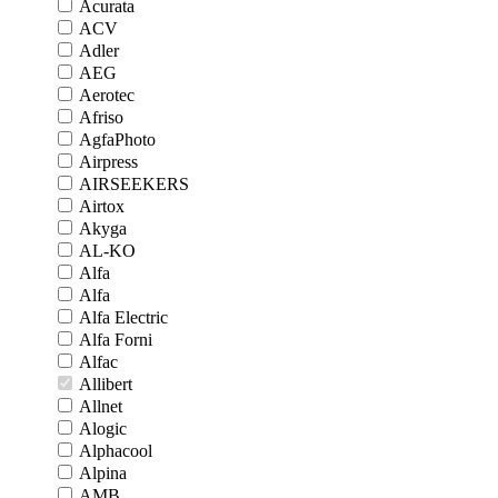
Acurata
ACV
Adler
AEG
Aerotec
Afriso
AgfaPhoto
Airpress
AIRSEEKERS
Airtox
Akyga
AL-KO
Alfa
Alfa
Alfa Electric
Alfa Forni
Alfac
Allibert
Allnet
Alogic
Alphacool
Alpina
AMB