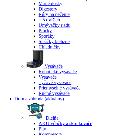
Varné dosky
Digestory
Rúry na pečenie
+ 5 ďalších
Umývačky riadu
Práčky
Sporáky
Sušičky bielizne
Chladničky
Vysávače
Robotické vysávače
Vysávače
Tyčové vysávače
Priemyselné vysávače
Ručné vysávače
Dom a záhrada
(aktuálny)
Dielňa
AKU vŕtačky a skrutkovače
Píly
Kompresory