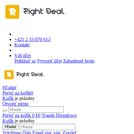
+421 2 33 070 612
Kontakt
Váš účet
Prihlásiť sa
Vytvoriť účet
Zabudnuté heslo
Hľadať
Prejsť na košík
0
Košík
je prázdny
Otvoriť menu
Prejsť na košík
0 €
0
Toggle Dropdown
Košík
je prázdny
Hľadať
Telefónne číslo
Email
viac
viac
Zavrieť