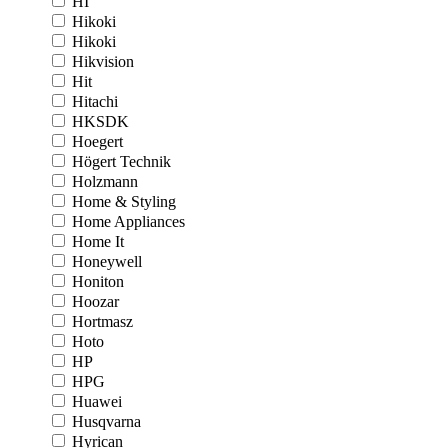
HI
Hikoki
Hikoki
Hikvision
Hit
Hitachi
HKSDK
Hoegert
Högert Technik
Holzmann
Home & Styling
Home Appliances
Home It
Honeywell
Honiton
Hoozar
Hortmasz
Hoto
HP
HPG
Huawei
Husqvarna
Hyrican