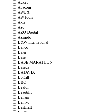
Aukey
Avacom
AWEX
AWTools
Axis
Azo
AZO Digital
Azzardo
B&W International
Bahco
Baier
Base
BASE MARATHON
Baseus
BATAVIA
Bbgrill
BBQ
Beafon
Beautifly
Beliani
Bemko
Bestcraft