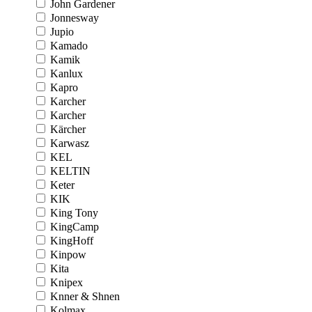
John Gardener
Jonnesway
Jupio
Kamado
Kamik
Kanlux
Kapro
Karcher
Karcher
Kärcher
Karwasz
KEL
KELTIN
Keter
KIK
King Tony
KingCamp
KingHoff
Kinpow
Kita
Knipex
Knner & Shnen
Kolmax