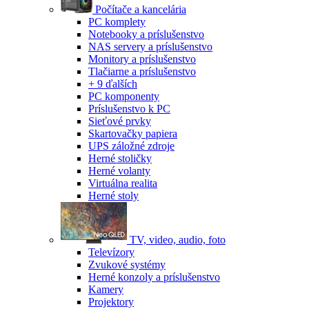
Počítače a kancelária
PC komplety
Notebooky a príslušenstvo
NAS servery a príslušenstvo
Monitory a príslušenstvo
Tlačiarne a príslušenstvo
+ 9 ďalších
PC komponenty
Príslušenstvo k PC
Sieťové prvky
Skartovačky papiera
UPS záložné zdroje
Herné stoličky
Herné volanty
Virtuálna realita
Herné stoly
TV, video, audio, foto
Televízory
Zvukové systémy
Herné konzoly a príslušenstvo
Kamery
Projektory