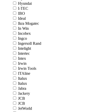
Hyundai
I-TEC
IBO
Ideal
Ikra Mogatec
In Win
Incobex
Ingco
Ingersoll Rand
Intelight
Intertec
Intex
Irwin
Irwin Tools
ITAline
Italux
Italux
Jabra
Jackery
JCB
JCB
JetWorld