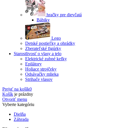
hračky pre dievčatá
Bábiky
Lego
Detské postieľky a ohrádky
Zberateľské figúrky
Starostlivosť o vlasy a telo
Elektrické zubné kefky
Epilátory
Holiace strojčeky
Odsávačky mlieka
Strihače vlasov
Prejsť na košík
0
Košík
je prázdny
Otvoriť menu
Vyberte kategóriu
Dielňa
Záhrada