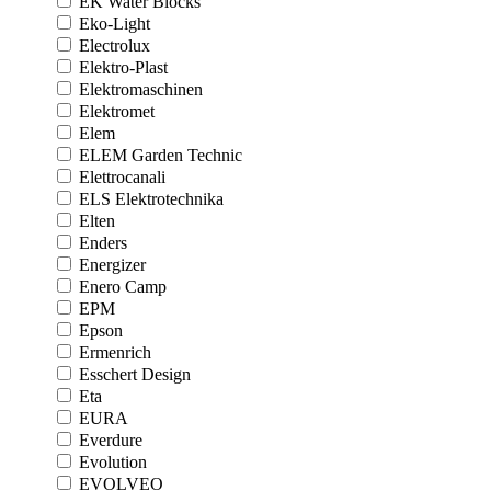
EK Water Blocks
Eko-Light
Electrolux
Elektro-Plast
Elektromaschinen
Elektromet
Elem
ELEM Garden Technic
Elettrocanali
ELS Elektrotechnika
Elten
Enders
Energizer
Enero Camp
EPM
Epson
Ermenrich
Esschert Design
Eta
EURA
Everdure
Evolution
EVOLVEO