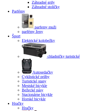
Záhradné grily
Záhradné stoličky
Parfémy
parfemy muži
parfémy ženy
Šport
Elektrické kolobežky
chladničky turistické
Autosedačky
Cyklistické prilby
Turistické stany
Mestské bicykle
Bežecké pásy
Stacionárne bicykle
Horské bicykle
Hračky
Hračky