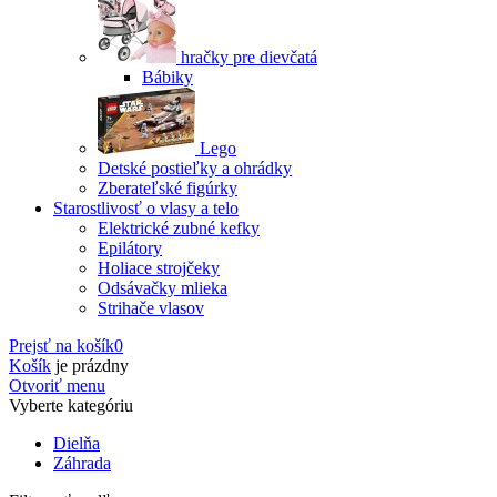
hračky pre dievčatá
Bábiky
Lego
Detské postieľky a ohrádky
Zberateľské figúrky
Starostlivosť o vlasy a telo
Elektrické zubné kefky
Epilátory
Holiace strojčeky
Odsávačky mlieka
Strihače vlasov
Prejsť na košík
0
Košík
je prázdny
Otvoriť menu
Vyberte kategóriu
Dielňa
Záhrada