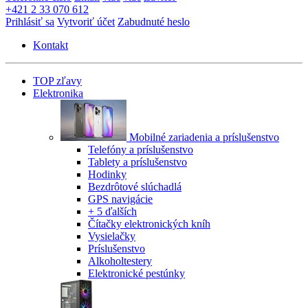
+421 2 33 070 612
Prihlásiť sa
Vytvoriť účet
Zabudnuté heslo
Kontakt
TOP zľavy
Elektronika
Mobilné zariadenia a príslušenstvo
Telefóny a príslušenstvo
Tablety a príslušenstvo
Hodinky
Bezdrôtové slúchadlá
GPS navigácie
+ 5 ďalších
Čítačky elektronických kníh
Vysielačky
Príslušenstvo
Alkoholtestery
Elektronické pestúnky