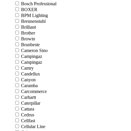
Bosch Professional
BOXER
BPM Lighting
Brennenstuhl
Brilliant
Brother
Browin
Brunbeste
Cameron Sino
Campingaz
Campingaz
Camry
Candellux
Canyon
Caramba
Carcommerce
Carhartt
Caterpillar
Cattara
Cedrus
Cellfast
Cellular Line