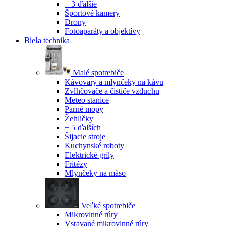
+ 3 ďalšie
Športové kamery
Drony
Fotoaparáty a objektívy
Biela technika
Malé spotrebiče
Kávovary a mlynčeky na kávu
Zvlhčovače a čističe vzduchu
Meteo stanice
Parné mopy
Žehličky
+ 5 ďalších
Šijacie stroje
Kuchynské roboty
Elektrické grily
Fritézy
Mlynčeky na mäso
Veľké spotrebiče
Mikrovlnné rúry
Vstavané mikrovlnné rúry