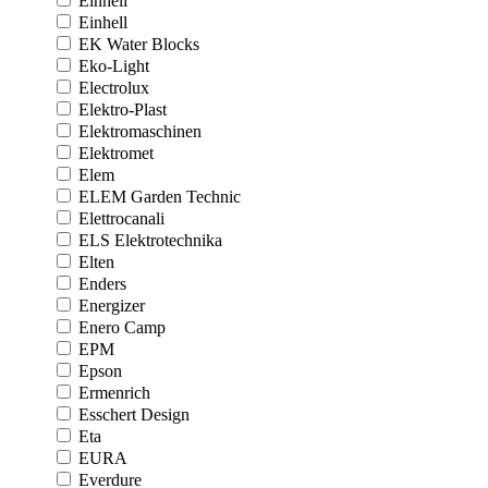
Einhell
Einhell
EK Water Blocks
Eko-Light
Electrolux
Elektro-Plast
Elektromaschinen
Elektromet
Elem
ELEM Garden Technic
Elettrocanali
ELS Elektrotechnika
Elten
Enders
Energizer
Enero Camp
EPM
Epson
Ermenrich
Esschert Design
Eta
EURA
Everdure