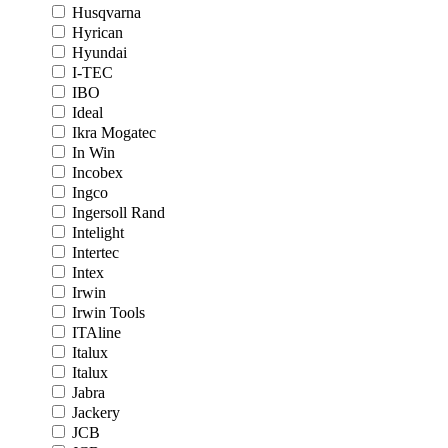
Husqvarna
Hyrican
Hyundai
I-TEC
IBO
Ideal
Ikra Mogatec
In Win
Incobex
Ingco
Ingersoll Rand
Intelight
Intertec
Intex
Irwin
Irwin Tools
ITAline
Italux
Italux
Jabra
Jackery
JCB