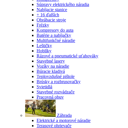
Súpravy elektrického náradia
Nabíjacie stanice
+ 16 ďalších
Obrábacie stroje
Frézky
Kompresory do auta
Batérie a nabíjačky
Multifunkčné náradie
Leštičky
Hoblíky
Rázové a pneumatické uťahováky
Stavebné lasery
Vozíky na náradie
Búracie kladivá
Teplovzdušné pištole
Brúsky a rozbrusovačky
Svietidlá
Stavebné rozvádzače
Pracovná obuv
Záhrada
Elektrické a motorové náradie
Terasové ohrievače