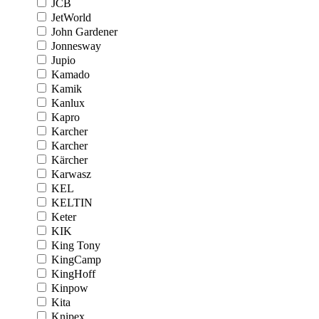
JCB
JetWorld
John Gardener
Jonnesway
Jupio
Kamado
Kamik
Kanlux
Kapro
Karcher
Karcher
Kärcher
Karwasz
KEL
KELTIN
Keter
KIK
King Tony
KingCamp
KingHoff
Kinpow
Kita
Knipex