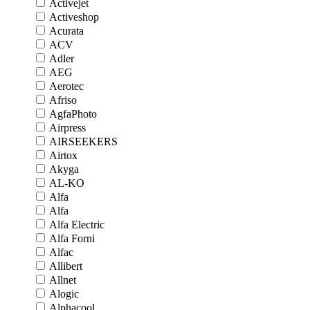
Activejet
Activeshop
Acurata
ACV
Adler
AEG
Aerotec
Afriso
AgfaPhoto
Airpress
AIRSEEKERS
Airtox
Akyga
AL-KO
Alfa
Alfa
Alfa Electric
Alfa Forni
Alfac
Allibert
Allnet
Alogic
Alphacool