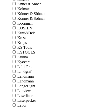
Knner & Shnen
Kolmax
Könner & Söhnen
Konner & Sohnen
Koopman
KOSHIN
Kraft&Dele
Kress
Krups
KS Tools
KSTOOLS
Kukko
Kyocera
Lahti Pro
Landgraf
Landmann
Landmann
LangeLight
Lanview
Laserliner
Laserpecker
Lavor