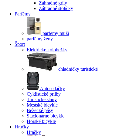
Záhradné grily
Záhradné stoličky
Parfémy
parfemy muži
parfémy ženy
Šport
Elektrické kolobežky
chladničky turistické
Autosedačky
Cyklistické prilby
Turistické stany
Mestské bicykle
Bežecké pásy
Stacionárne bicykle
Horské bicykle
Hračky
Hračky