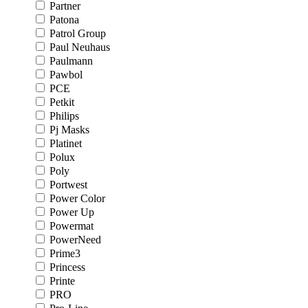
Partner
Patona
Patrol Group
Paul Neuhaus
Paulmann
Pawbol
PCE
Petkit
Philips
Pj Masks
Platinet
Polux
Poly
Portwest
Power Color
Power Up
Powermat
PowerNeed
Prime3
Princess
Printe
PRO