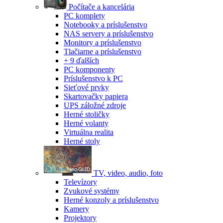
Počítače a kancelária
PC komplety
Notebooky a príslušenstvo
NAS servery a príslušenstvo
Monitory a príslušenstvo
Tlačiarne a príslušenstvo
+ 9 ďalších
PC komponenty
Príslušenstvo k PC
Sieťové prvky
Skartovačky papiera
UPS záložné zdroje
Herné stoličky
Herné volanty
Virtuálna realita
Herné stoly
TV, video, audio, foto
Televízory
Zvukové systémy
Herné konzoly a príslušenstvo
Kamery
Projektory