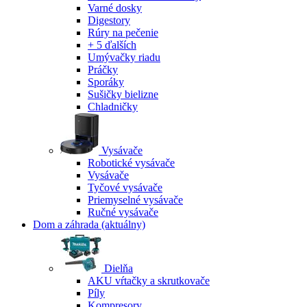
Varné dosky
Digestory
Rúry na pečenie
+ 5 ďalších
Umývačky riadu
Práčky
Sporáky
Sušičky bielizne
Chladničky
Vysávače
Robotické vysávače
Vysávače
Tyčové vysávače
Priemyselné vysávače
Ručné vysávače
Dom a záhrada
(aktuálny)
Dielňa
AKU vŕtačky a skrutkovače
Píly
Kompresory