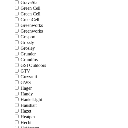
GravaStar
Green Cell
Green Cell
GreenCell
Greenworks
Greenworks
Grisport
Grizzly
Grosley
Grunder
Grundfos
GSI Outdoors
GTV
Guzzanti
GWS
Hager
Handy
HanksLight
Haushalt
Hazet
Heatpex
Hecht