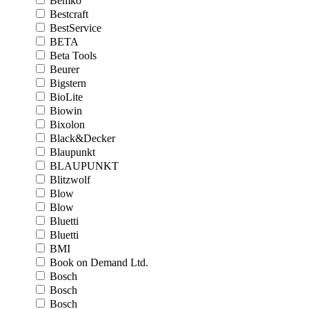
Bemko
Bestcraft
BestService
BETA
Beta Tools
Beurer
Bigstern
BioLite
Biowin
Bixolon
Black&Decker
Blaupunkt
BLAUPUNKT
Blitzwolf
Blow
Blow
Bluetti
Bluetti
BMI
Book on Demand Ltd.
Bosch
Bosch
Bosch