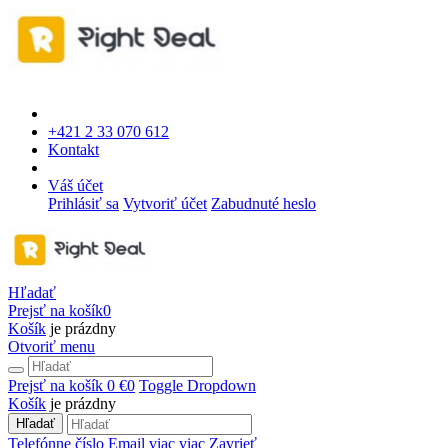
+421 2 33 070 612
Kontakt
Váš účet
Prihlásiť sa
Vytvoriť účet
Zabudnuté heslo
Hľadať
Prejsť na košík
0
Košík
je prázdny
Otvoriť menu
Prejsť na košík
0 €
0
Toggle Dropdown
Košík
je prázdny
Hľadať
Telefónne číslo
Email
viac
viac
Zavrieť