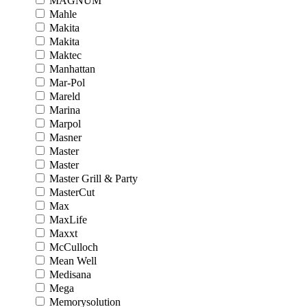
MAGNUM
Mahle
Makita
Makita
Maktec
Manhattan
Mar-Pol
Mareld
Marina
Marpol
Masner
Master
Master
Master Grill & Party
MasterCut
Max
MaxLife
Maxxt
McCulloch
Mean Well
Medisana
Mega
Memorysolution