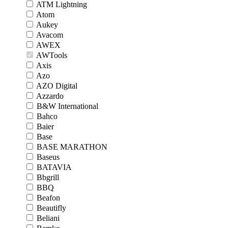
ATM Lightning
Atom
Aukey
Avacom
AWEX
AWTools
Axis
Azo
AZO Digital
Azzardo
B&W International
Bahco
Baier
Base
BASE MARATHON
Baseus
BATAVIA
Bbgrill
BBQ
Beafon
Beautifly
Beliani