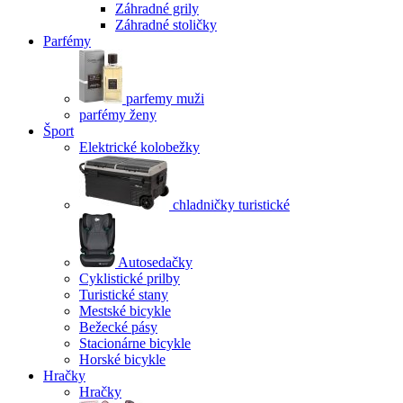
Záhradné grily
Záhradné stoličky
Parfémy
parfemy muži
parfémy ženy
Šport
Elektrické kolobežky
chladničky turistické
Autosedačky
Cyklistické prilby
Turistické stany
Mestské bicykle
Bežecké pásy
Stacionárne bicykle
Horské bicykle
Hračky
Hračky