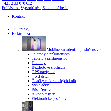
+421 2 33 070 612
Prihlásiť sa
Vytvoriť účet
Zabudnuté heslo
Kontakt
TOP zľavy
Elektronika
Mobilné zariadenia a príslušenstvo
Telefóny a príslušenstvo
Tablety a príslušenstvo
Hodinky
Bezdrôtové slúchadlá
GPS navigácie
+ 5 ďalších
Čítačky elektronických kníh
Vysielačky
Príslušenstvo
Alkoholtestery
Elektronické pestúnky