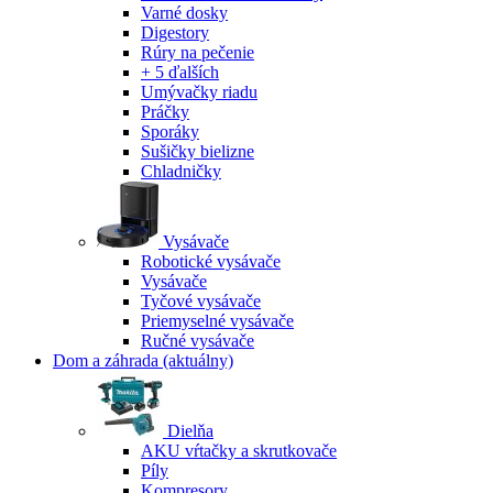
Varné dosky
Digestory
Rúry na pečenie
+ 5 ďalších
Umývačky riadu
Práčky
Sporáky
Sušičky bielizne
Chladničky
Vysávače
Robotické vysávače
Vysávače
Tyčové vysávače
Priemyselné vysávače
Ručné vysávače
Dom a záhrada
(aktuálny)
Dielňa
AKU vŕtačky a skrutkovače
Píly
Kompresory