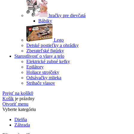
hračky pre dievčatá
Bábiky
Lego
Detské postieľky a ohrádky
Zberateľské figúrky
Starostlivosť o vlasy a telo
Elektrické zubné kefky
Epilátory
Holiace strojčeky
Odsávačky mlieka
Strihače vlasov
Prejsť na košík
0
Košík
je prázdny
Otvoriť menu
Vyberte kategóriu
Dielňa
Záhrada