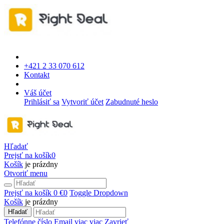
+421 2 33 070 612
Kontakt
Váš účet
Prihlásiť sa
Vytvoriť účet
Zabudnuté heslo
Hľadať
Prejsť na košík
0
Košík
je prázdny
Otvoriť menu
Prejsť na košík
0 €
0
Toggle Dropdown
Košík
je prázdny
Hľadať
Telefónne číslo
Email
viac
viac
Zavrieť