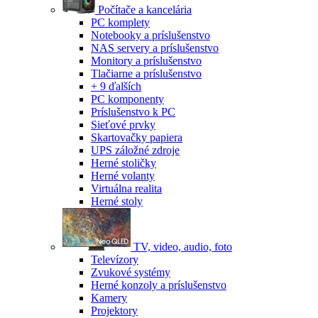
Počítače a kancelária
PC komplety
Notebooky a príslušenstvo
NAS servery a príslušenstvo
Monitory a príslušenstvo
Tlačiarne a príslušenstvo
+ 9 ďalších
PC komponenty
Príslušenstvo k PC
Sieťové prvky
Skartovačky papiera
UPS záložné zdroje
Herné stoličky
Herné volanty
Virtuálna realita
Herné stoly
TV, video, audio, foto
Televízory
Zvukové systémy
Herné konzoly a príslušenstvo
Kamery
Projektory