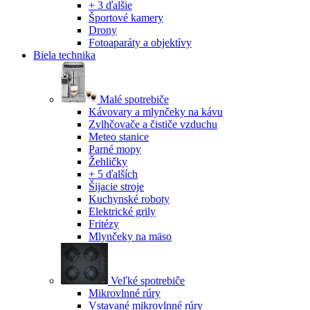
+ 3 ďalšie
Športové kamery
Drony
Fotoaparáty a objektívy
Biela technika
Malé spotrebiče
Kávovary a mlynčeky na kávu
Zvlhčovače a čističe vzduchu
Meteo stanice
Parné mopy
Žehličky
+ 5 ďalších
Šijacie stroje
Kuchynské roboty
Elektrické grily
Fritézy
Mlynčeky na mäso
Veľké spotrebiče
Mikrovlnné rúry
Vstavané mikrovlnné rúry