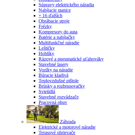
Súpravy elektrického náradia
Nabíjacie stanice
+ 16 ďalších
Obrábacie stroje
Frézky
Kompresory do auta
Batérie a nabíjačky
Multifunkčné náradie
Leštičky
Hoblíky
Rázové a pneumatické uťahováky
Stavebné lasery
Vozíky na náradie
Búracie kladivá
Teplovzdušné pištole
Brúsky a rozbrusovačky
Svietidlá
Stavebné rozvádzače
Pracovná obuv
Záhrada
Elektrické a motorové náradie
Terasové ohrievače