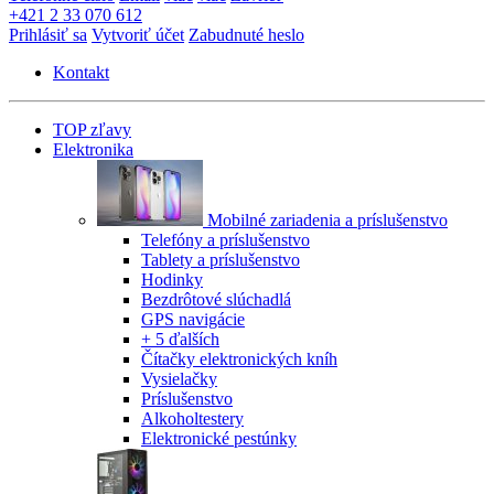
+421 2 33 070 612
Prihlásiť sa
Vytvoriť účet
Zabudnuté heslo
Kontakt
TOP zľavy
Elektronika
Mobilné zariadenia a príslušenstvo
Telefóny a príslušenstvo
Tablety a príslušenstvo
Hodinky
Bezdrôtové slúchadlá
GPS navigácie
+ 5 ďalších
Čítačky elektronických kníh
Vysielačky
Príslušenstvo
Alkoholtestery
Elektronické pestúnky