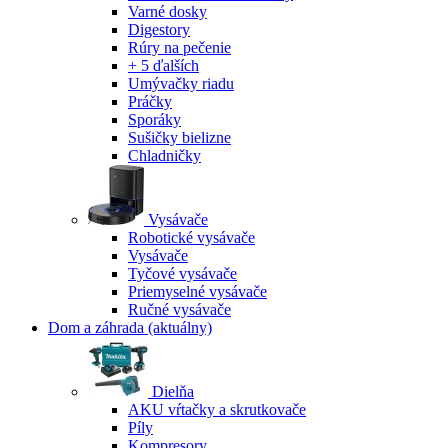
Varné dosky
Digestory
Rúry na pečenie
+ 5 ďalších
Umývačky riadu
Práčky
Sporáky
Sušičky bielizne
Chladničky
Vysávače
Robotické vysávače
Vysávače
Tyčové vysávače
Priemyselné vysávače
Ručné vysávače
Dom a záhrada
(aktuálny)
Dielňa
AKU vŕtačky a skrutkovače
Píly
Kompresory