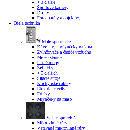
+ 3 ďalšie
Športové kamery
Drony
Fotoaparáty a objektívy
Biela technika
Malé spotrebiče
Kávovary a mlynčeky na kávu
Zvlhčovače a čističe vzduchu
Meteo stanice
Parné mopy
Žehličky
+ 5 ďalších
Šijacie stroje
Kuchynské roboty
Elektrické grily
Fritézy
Mlynčeky na mäso
Veľké spotrebiče
Mikrovlnné rúry
Vstavané mikrovlnné rúry