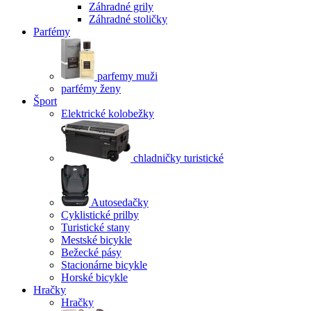
Záhradné grily
Záhradné stoličky
Parfémy
parfemy muži
parfémy ženy
Šport
Elektrické kolobežky
chladničky turistické
Autosedačky
Cyklistické prilby
Turistické stany
Mestské bicykle
Bežecké pásy
Stacionárne bicykle
Horské bicykle
Hračky
Hračky