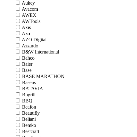
Aukey
Avacom
AWEX
AWTools
Axis
Azo
AZO Digital
Azzardo
B&W International
Bahco
Baier
Base
BASE MARATHON
Baseus
BATAVIA
Bbgrill
BBQ
Beafon
Beautifly
Beliani
Bemko
Bestcraft