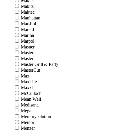
Makita
Makita
Maktec
Manhattan
Mar-Pol
Mareld
Marina
Marpol
Masner
Master
Master
Master Grill & Party
MasterCut
Max
MaxLife
Maxxt
McCulloch
Mean Well
Medisana
Mega
Memorysolution
Mentor
Menzer