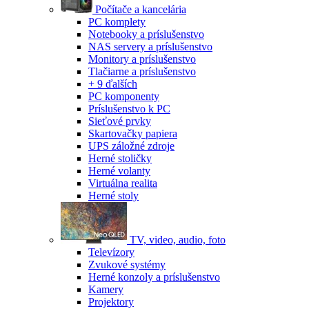
Počítače a kancelária
PC komplety
Notebooky a príslušenstvo
NAS servery a príslušenstvo
Monitory a príslušenstvo
Tlačiarne a príslušenstvo
+ 9 ďalších
PC komponenty
Príslušenstvo k PC
Sieťové prvky
Skartovačky papiera
UPS záložné zdroje
Herné stoličky
Herné volanty
Virtuálna realita
Herné stoly
TV, video, audio, foto
Televízory
Zvukové systémy
Herné konzoly a príslušenstvo
Kamery
Projektory