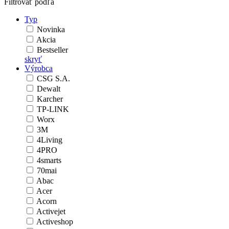
Filtrovať podľa
Typ
Novinka
Akcia
Bestseller
skryť
Výrobca
CSG S.A.
Dewalt
Karcher
TP-LINK
Worx
3M
4Living
4PRO
4smarts
70mai
Abac
Acer
Acorn
Activejet
Activeshop