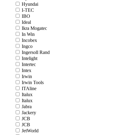
Hyundai
I-TEC
IBO
Ideal
Ikra Mogatec
In Win
Incobex
Ingco
Ingersoll Rand
Intelight
Intertec
Intex
Irwin
Irwin Tools
ITAline
Italux
Italux
Jabra
Jackery
JCB
JCB
JetWorld