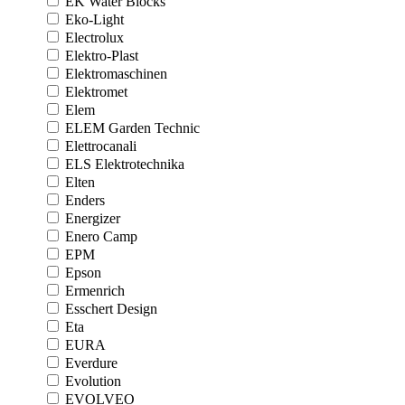
EK Water Blocks
Eko-Light
Electrolux
Elektro-Plast
Elektromaschinen
Elektromet
Elem
ELEM Garden Technic
Elettrocanali
ELS Elektrotechnika
Elten
Enders
Energizer
Enero Camp
EPM
Epson
Ermenrich
Esschert Design
Eta
EURA
Everdure
Evolution
EVOLVEO