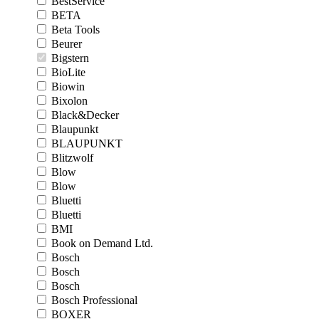
BestService
BETA
Beta Tools
Beurer
Bigstern
BioLite
Biowin
Bixolon
Black&Decker
Blaupunkt
BLAUPUNKT
Blitzwolf
Blow
Blow
Bluetti
Bluetti
BMI
Book on Demand Ltd.
Bosch
Bosch
Bosch
Bosch Professional
BOXER