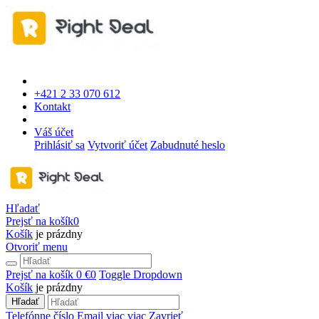
+421 2 33 070 612
Kontakt
Váš účet
Prihlásiť sa
Vytvoriť účet
Zabudnuté heslo
Hľadať
Prejsť na košík
0
Košík
je prázdny
Otvoriť menu
Prejsť na košík
0 €
0
Toggle Dropdown
Košík
je prázdny
Hľadať
Telefónne číslo
Email
viac
viac
Zavrieť