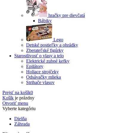
hračky pre dievčatá
Bábiky
Lego
Detské postieľky a ohrádky
Zberateľské figúrky
Starostlivosť o vlasy a telo
Elektrické zubné kefky
Epilátory
Holiace strojčeky
Odsávačky mlieka
Strihače vlasov
Prejsť na košík
0
Košík
je prázdny
Otvoriť menu
Vyberte kategóriu
Dielňa
Záhrada