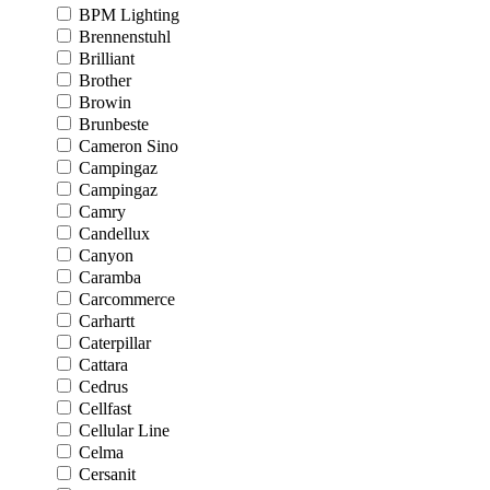
BPM Lighting
Brennenstuhl
Brilliant
Brother
Browin
Brunbeste
Cameron Sino
Campingaz
Campingaz
Camry
Candellux
Canyon
Caramba
Carcommerce
Carhartt
Caterpillar
Cattara
Cedrus
Cellfast
Cellular Line
Celma
Cersanit