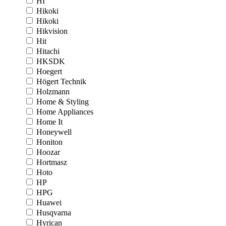
HI
Hikoki
Hikoki
Hikvision
Hit
Hitachi
HKSDK
Hoegert
Högert Technik
Holzmann
Home & Styling
Home Appliances
Home It
Honeywell
Honiton
Hoozar
Hortmasz
Hoto
HP
HPG
Huawei
Husqvarna
Hyrican