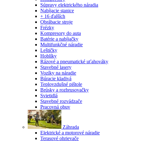
Súpravy elektrického náradia
Nabíjacie stanice
+ 16 ďalších
Obrábacie stroje
Frézky
Kompresory do auta
Batérie a nabíjačky
Multifunkčné náradie
Leštičky
Hoblíky
Rázové a pneumatické uťahováky
Stavebné lasery
Vozíky na náradie
Búracie kladivá
Teplovzdušné pištole
Brúsky a rozbrusovačky
Svietidlá
Stavebné rozvádzače
Pracovná obuv
Záhrada
Elektrické a motorové náradie
Terasové ohrievače