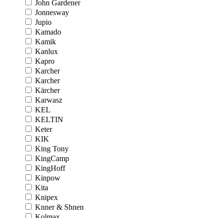
John Gardener
Jonnesway
Jupio
Kamado
Kamik
Kanlux
Kapro
Karcher
Karcher
Kärcher
Karwasz
KEL
KELTIN
Keter
KIK
King Tony
KingCamp
KingHoff
Kinpow
Kita
Knipex
Knner & Shnen
Kolmax