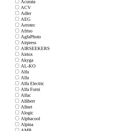
Acurata
ACV
Adler
AEG
Aerotec
Afriso
AgfaPhoto
Airpress
AIRSEEKERS
Airtox
Akyga
AL-KO
Alfa
Alfa
Alfa Electric
Alfa Forni
Alfac
Allibert
Allnet
Alogic
Alphacool
Alpina
AMB