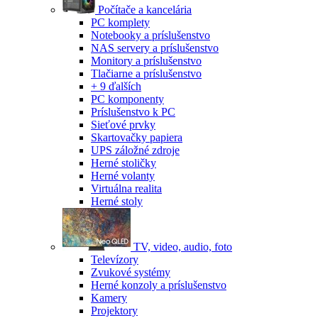
Počítače a kancelária
PC komplety
Notebooky a príslušenstvo
NAS servery a príslušenstvo
Monitory a príslušenstvo
Tlačiarne a príslušenstvo
+ 9 ďalších
PC komponenty
Príslušenstvo k PC
Sieťové prvky
Skartovačky papiera
UPS záložné zdroje
Herné stoličky
Herné volanty
Virtuálna realita
Herné stoly
TV, video, audio, foto
Televízory
Zvukové systémy
Herné konzoly a príslušenstvo
Kamery
Projektory