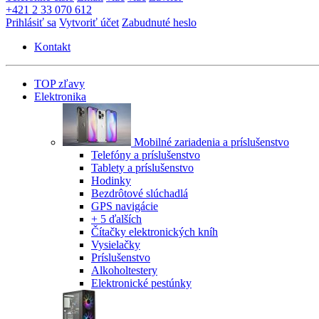
+421 2 33 070 612
Prihlásiť sa
Vytvoriť účet
Zabudnuté heslo
Kontakt
TOP zľavy
Elektronika
Mobilné zariadenia a príslušenstvo
Telefóny a príslušenstvo
Tablety a príslušenstvo
Hodinky
Bezdrôtové slúchadlá
GPS navigácie
+ 5 ďalších
Čítačky elektronických kníh
Vysielačky
Príslušenstvo
Alkoholtestery
Elektronické pestúnky