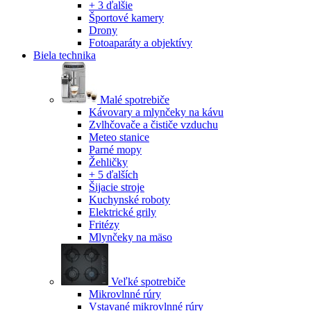
+ 3 ďalšie
Športové kamery
Drony
Fotoaparáty a objektívy
Biela technika
Malé spotrebiče
Kávovary a mlynčeky na kávu
Zvlhčovače a čističe vzduchu
Meteo stanice
Parné mopy
Žehličky
+ 5 ďalších
Šijacie stroje
Kuchynské roboty
Elektrické grily
Fritézy
Mlynčeky na mäso
Veľké spotrebiče
Mikrovlnné rúry
Vstavané mikrovlnné rúry