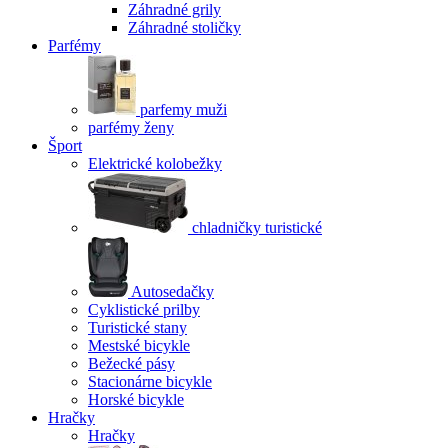
Záhradné grily
Záhradné stoličky
Parfémy
parfemy muži
parfémy ženy
Šport
Elektrické kolobežky
chladničky turistické
Autosedačky
Cyklistické prilby
Turistické stany
Mestské bicykle
Bežecké pásy
Stacionárne bicykle
Horské bicykle
Hračky
Hračky