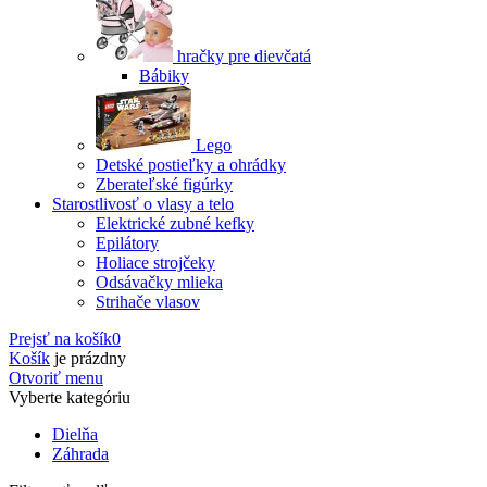
hračky pre dievčatá
Bábiky
Lego
Detské postieľky a ohrádky
Zberateľské figúrky
Starostlivosť o vlasy a telo
Elektrické zubné kefky
Epilátory
Holiace strojčeky
Odsávačky mlieka
Strihače vlasov
Prejsť na košík
0
Košík
je prázdny
Otvoriť menu
Vyberte kategóriu
Dielňa
Záhrada