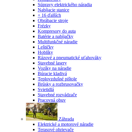
Súpravy elektrického náradia
Nabíjacie stanice
+ 16 ďalších
Obrábacie stroje
Frézky
Kompresory do auta
Batérie a nabíjačky
Multifunkčné náradie
Leštičky
Hoblíky
Rázové a pneumatické uťahováky
Stavebné lasery
Vozíky na náradie
Búracie kladivá
Teplovzdušné pištole
Brúsky a rozbrusovačky
Svietidlá
Stavebné rozvádzače
Pracovná obuv
Záhrada
Elektrické a motorové náradie
Terasové ohrievače