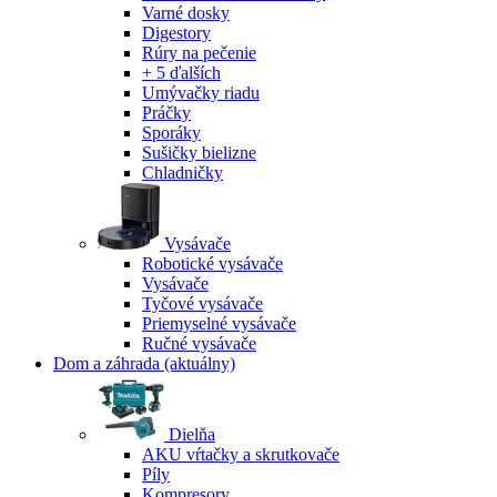
Varné dosky
Digestory
Rúry na pečenie
+ 5 ďalších
Umývačky riadu
Práčky
Sporáky
Sušičky bielizne
Chladničky
Vysávače
Robotické vysávače
Vysávače
Tyčové vysávače
Priemyselné vysávače
Ručné vysávače
Dom a záhrada
(aktuálny)
Dielňa
AKU vŕtačky a skrutkovače
Píly
Kompresory