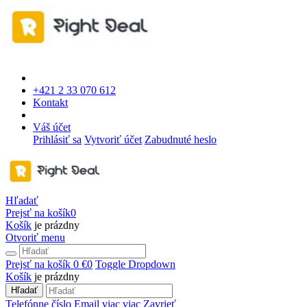
+421 2 33 070 612
Kontakt
Váš účet
Prihlásiť sa
Vytvoriť účet
Zabudnuté heslo
Hľadať
Prejsť na košík
0
Košík
je prázdny
Otvoriť menu
Prejsť na košík
0 €
0
Toggle Dropdown
Košík
je prázdny
Hľadať
Telefónne číslo
Email
viac
viac
Zavrieť