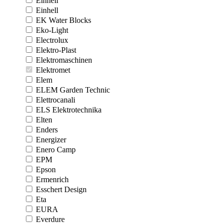
Einhell
Einhell
EK Water Blocks
Eko-Light
Electrolux
Elektro-Plast
Elektromaschinen
Elektromet
Elem
ELEM Garden Technic
Elettrocanali
ELS Elektrotechnika
Elten
Enders
Energizer
Enero Camp
EPM
Epson
Ermenrich
Esschert Design
Eta
EURA
Everdure