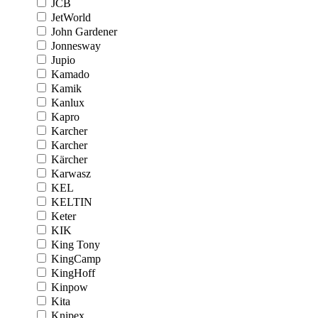
JCB
JetWorld
John Gardener
Jonnesway
Jupio
Kamado
Kamik
Kanlux
Kapro
Karcher
Karcher
Kärcher
Karwasz
KEL
KELTIN
Keter
KIK
King Tony
KingCamp
KingHoff
Kinpow
Kita
Knipex