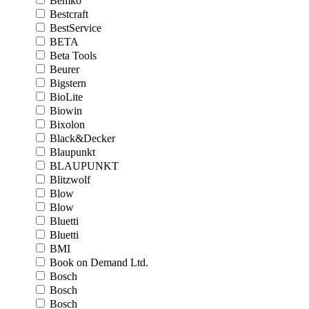
Bemko
Bestcraft
BestService
BETA
Beta Tools
Beurer
Bigstern
BioLite
Biowin
Bixolon
Black&Decker
Blaupunkt
BLAUPUNKT
Blitzwolf
Blow
Blow
Bluetti
Bluetti
BMI
Book on Demand Ltd.
Bosch
Bosch
Bosch