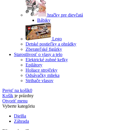
hračky pre dievčatá
Bábiky
Lego
Detské postieľky a ohrádky
Zberateľské figúrky
Starostlivosť o vlasy a telo
Elektrické zubné kefky
Epilátory
Holiace strojčeky
Odsávačky mlieka
Strihače vlasov
Prejsť na košík
0
Košík
je prázdny
Otvoriť menu
Vyberte kategóriu
Dielňa
Záhrada