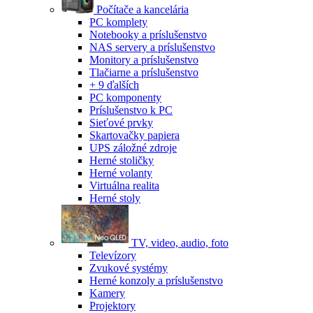
Počítače a kancelária
PC komplety
Notebooky a príslušenstvo
NAS servery a príslušenstvo
Monitory a príslušenstvo
Tlačiarne a príslušenstvo
+ 9 ďalších
PC komponenty
Príslušenstvo k PC
Sieťové prvky
Skartovačky papiera
UPS záložné zdroje
Herné stoličky
Herné volanty
Virtuálna realita
Herné stoly
TV, video, audio, foto
Televízory
Zvukové systémy
Herné konzoly a príslušenstvo
Kamery
Projektory