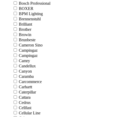
Bosch Professional
BOXER
BPM Lighting
Brennenstuhl
Brilliant
Brother
Browin
Brunbeste
Cameron Sino
Campingaz
Campingaz
Camry
Candellux
Canyon
Caramba
Carcommerce
Carhartt
Caterpillar
Cattara
Cedrus
Cellfast
Cellular Line