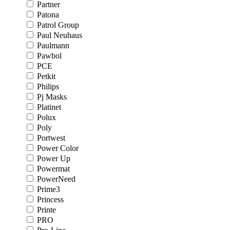
Partner
Patona
Patrol Group
Paul Neuhaus
Paulmann
Pawbol
PCE
Petkit
Philips
Pj Masks
Platinet
Polux
Poly
Portwest
Power Color
Power Up
Powermat
PowerNeed
Prime3
Princess
Printe
PRO