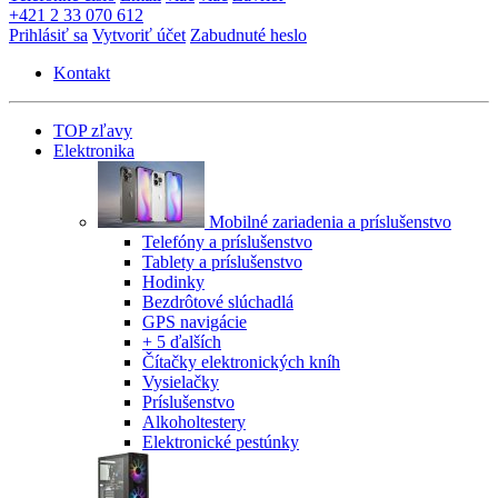
+421 2 33 070 612
Prihlásiť sa
Vytvoriť účet
Zabudnuté heslo
Kontakt
TOP zľavy
Elektronika
Mobilné zariadenia a príslušenstvo
Telefóny a príslušenstvo
Tablety a príslušenstvo
Hodinky
Bezdrôtové slúchadlá
GPS navigácie
+ 5 ďalších
Čítačky elektronických kníh
Vysielačky
Príslušenstvo
Alkoholtestery
Elektronické pestúnky