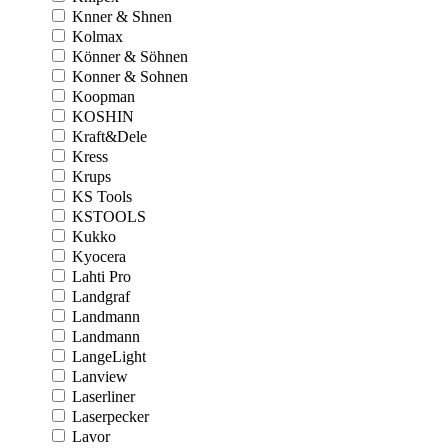
Knner & Shnen
Kolmax
Könner & Söhnen
Konner & Sohnen
Koopman
KOSHIN
Kraft&Dele
Kress
Krups
KS Tools
KSTOOLS
Kukko
Kyocera
Lahti Pro
Landgraf
Landmann
Landmann
LangeLight
Lanview
Laserliner
Laserpecker
Lavor