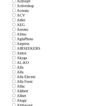
Activejet
Activeshop
Acurata
ACV
Adler
AEG
Aerotec
Afriso
AgfaPhoto
Airpress
AIRSEEKERS
Airtox
Akyga
AL-KO
Alfa
Alfa
Alfa Electric
Alfa Forni
Alfac
Allibert
Allnet
Alogic
Alphacool