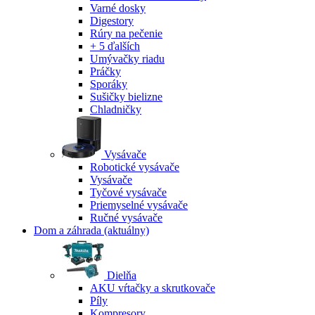
Varné dosky
Digestory
Rúry na pečenie
+ 5 ďalších
Umývačky riadu
Práčky
Sporáky
Sušičky bielizne
Chladničky
Vysávače
Robotické vysávače
Vysávače
Tyčové vysávače
Priemyselné vysávače
Ručné vysávače
Dom a záhrada
(aktuálny)
Dielňa
AKU vŕtačky a skrutkovače
Píly
Kompresory