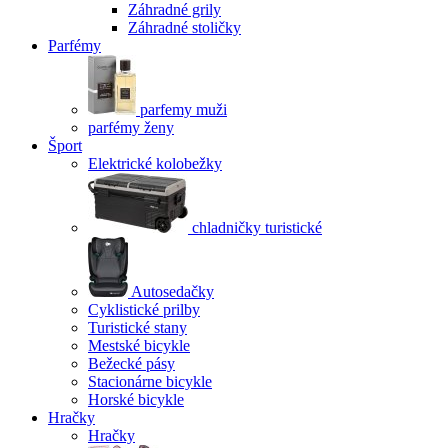
Záhradné grily
Záhradné stoličky
Parfémy
parfemy muži
parfémy ženy
Šport
Elektrické kolobežky
chladničky turistické
Autosedačky
Cyklistické prilby
Turistické stany
Mestské bicykle
Bežecké pásy
Stacionárne bicykle
Horské bicykle
Hračky
Hračky