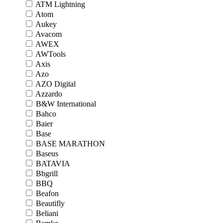
ATM Lightning
Atom
Aukey
Avacom
AWEX
AWTools
Axis
Azo
AZO Digital
Azzardo
B&W International
Bahco
Baier
Base
BASE MARATHON
Baseus
BATAVIA
Bbgrill
BBQ
Beafon
Beautifly
Beliani