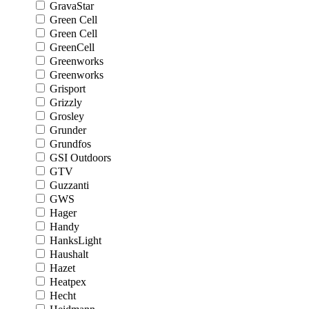
GravaStar
Green Cell
Green Cell
GreenCell
Greenworks
Greenworks
Grisport
Grizzly
Grosley
Grunder
Grundfos
GSI Outdoors
GTV
Guzzanti
GWS
Hager
Handy
HanksLight
Haushalt
Hazet
Heatpex
Hecht