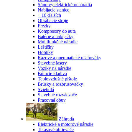
Súpravy elektrického náradia
Nabíjacie stanice
+ 16 ďalších
Obrábacie stroje
Frézky
Kompresory do auta
Batérie a nabíjačky
Multifunkčné náradie
Leštičky
Hoblíky
Rázové a pneumatické uťahováky
Stavebné lasery
Vozíky na náradie
Búracie kladivá
Teplovzdušné pištole
Brúsky a rozbrusovačky
Svietidlá
Stavebné rozvádzače
Pracovná obuv
Záhrada
Elektrické a motorové náradie
Terasové ohrievače