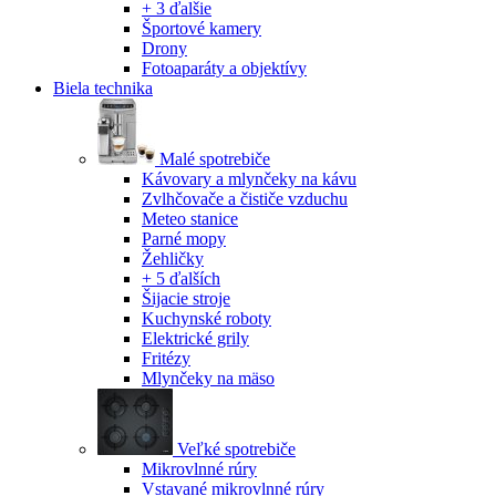
+ 3 ďalšie
Športové kamery
Drony
Fotoaparáty a objektívy
Biela technika
Malé spotrebiče
Kávovary a mlynčeky na kávu
Zvlhčovače a čističe vzduchu
Meteo stanice
Parné mopy
Žehličky
+ 5 ďalších
Šijacie stroje
Kuchynské roboty
Elektrické grily
Fritézy
Mlynčeky na mäso
Veľké spotrebiče
Mikrovlnné rúry
Vstavané mikrovlnné rúry