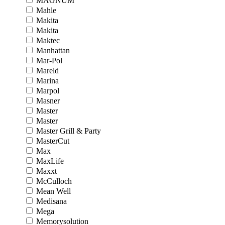
MAGNUM
Mahle
Makita
Makita
Maktec
Manhattan
Mar-Pol
Mareld
Marina
Marpol
Masner
Master
Master
Master Grill & Party
MasterCut
Max
MaxLife
Maxxt
McCulloch
Mean Well
Medisana
Mega
Memorysolution