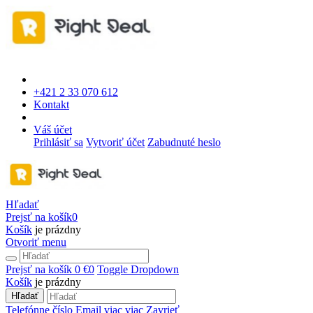
+421 2 33 070 612
Kontakt
Váš účet
Prihlásiť sa
Vytvoriť účet
Zabudnuté heslo
Hľadať
Prejsť na košík
0
Košík
je prázdny
Otvoriť menu
Prejsť na košík
0 €
0
Toggle Dropdown
Košík
je prázdny
Hľadať
Telefónne číslo
Email
viac
viac
Zavrieť