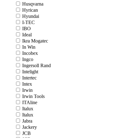
Husqvarna
Hyrican
Hyundai
I-TEC
IBO
Ideal
Ikra Mogatec
In Win
Incobex
Ingco
Ingersoll Rand
Intelight
Intertec
Intex
Irwin
Irwin Tools
ITAline
Italux
Italux
Jabra
Jackery
JCB