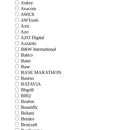
Aukey
Avacom
AWEX
AWTools
Axis
Azo
AZO Digital
Azzardo
B&W International
Bahco
Baier
Base
BASE MARATHON
Baseus
BATAVIA
Bbgrill
BBQ
Beafon
Beautifly
Beliani
Bemko
Bestcraft