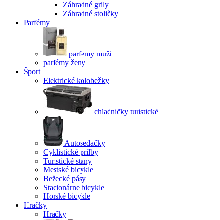
Záhradné grily
Záhradné stoličky
Parfémy
parfemy muži
parfémy ženy
Šport
Elektrické kolobežky
chladničky turistické
Autosedačky
Cyklistické prilby
Turistické stany
Mestské bicykle
Bežecké pásy
Stacionárne bicykle
Horské bicykle
Hračky
Hračky