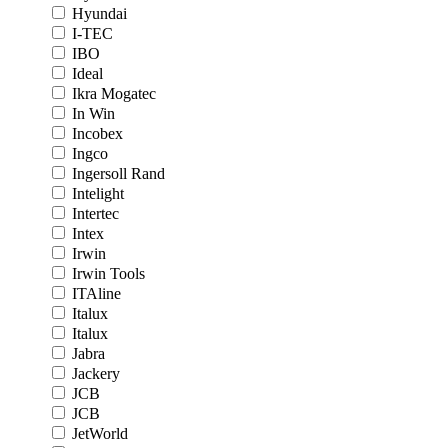
Hyundai
I-TEC
IBO
Ideal
Ikra Mogatec
In Win
Incobex
Ingco
Ingersoll Rand
Intelight
Intertec
Intex
Irwin
Irwin Tools
ITAline
Italux
Italux
Jabra
Jackery
JCB
JCB
JetWorld