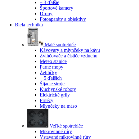
+ 3 ďalšie
Športové kamery
Drony
Fotoaparáty a objektívy
Biela technika
Malé spotrebiče
Kávovary a mlynčeky na kávu
Zvlhčovače a čističe vzduchu
Meteo stanice
Parné mopy
Žehličky
+ 5 ďalších
Šijacie stroje
Kuchynské roboty
Elektrické grily
Fritézy
Mlynčeky na mäso
Veľké spotrebiče
Mikrovlnné rúry
Vstavané mikrovlnné rúry