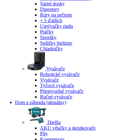
Varné dosky
Digestory
Rúry na pečenie
+ 5 ďalších
Umývačky riadu
Práčky
Sporáky
Sušičky bielizne
Chladničky
Vysávače
Robotické vysávače
Vysávače
Tyčové vysávače
Priemyselné vysávače
Ručné vysávače
Dom a záhrada
(aktuálny)
Dielňa
AKU vŕtačky a skrutkovače
Píly
Kompresory