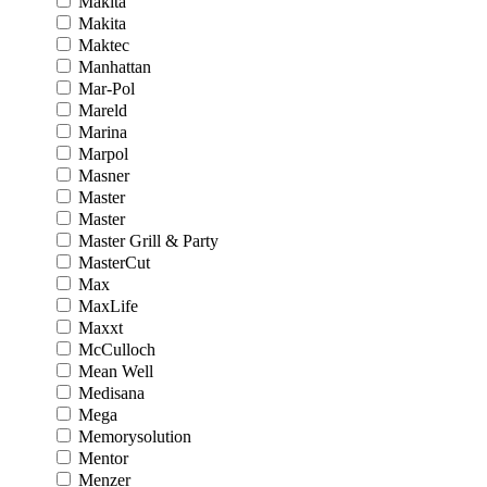
Makita
Makita
Maktec
Manhattan
Mar-Pol
Mareld
Marina
Marpol
Masner
Master
Master
Master Grill & Party
MasterCut
Max
MaxLife
Maxxt
McCulloch
Mean Well
Medisana
Mega
Memorysolution
Mentor
Menzer