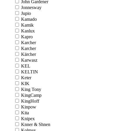
John Gardener
Jonnesway
Jupio
Kamado
Kamik
Kanlux
Kapro
Karcher
Karcher
Kärcher
Karwasz
KEL
KELTIN
Keter
KIK
King Tony
KingCamp
KingHoff
Kinpow
Kita
Knipex
Knner & Shnen
Kolmax