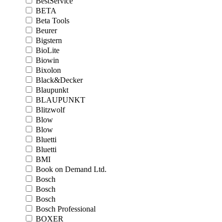
BestService
BETA
Beta Tools
Beurer
Bigstern
BioLite
Biowin
Bixolon
Black&Decker
Blaupunkt
BLAUPUNKT
Blitzwolf
Blow
Blow
Bluetti
Bluetti
BMI
Book on Demand Ltd.
Bosch
Bosch
Bosch
Bosch Professional
BOXER