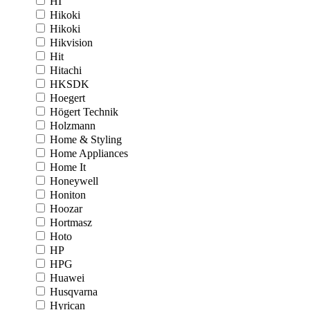
HI
Hikoki
Hikoki
Hikvision
Hit
Hitachi
HKSDK
Hoegert
Högert Technik
Holzmann
Home & Styling
Home Appliances
Home It
Honeywell
Honiton
Hoozar
Hortmasz
Hoto
HP
HPG
Huawei
Husqvarna
Hyrican