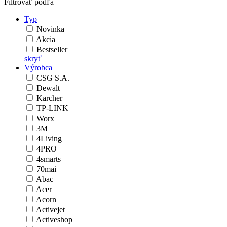
Filtrovať podľa
Typ
Novinka
Akcia
Bestseller
skryť
Výrobca
CSG S.A.
Dewalt
Karcher
TP-LINK
Worx
3M
4Living
4PRO
4smarts
70mai
Abac
Acer
Acorn
Activejet
Activeshop