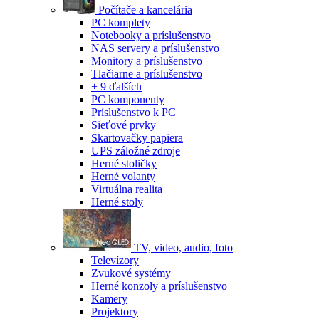
Počítače a kancelária
PC komplety
Notebooky a príslušenstvo
NAS servery a príslušenstvo
Monitory a príslušenstvo
Tlačiarne a príslušenstvo
+ 9 ďalších
PC komponenty
Príslušenstvo k PC
Sieťové prvky
Skartovačky papiera
UPS záložné zdroje
Herné stoličky
Herné volanty
Virtuálna realita
Herné stoly
TV, video, audio, foto
Televízory
Zvukové systémy
Herné konzoly a príslušenstvo
Kamery
Projektory