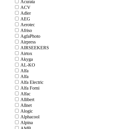
Acurata
ACV
Adler
AEG
Aerotec
Afriso
AgfaPhoto
Airpress
AIRSEEKERS
Airtox
Akyga
AL-KO
Alfa
Alfa
Alfa Electric
Alfa Forni
Alfac
Allibert
Allnet
Alogic
Alphacool
Alpina
AMB