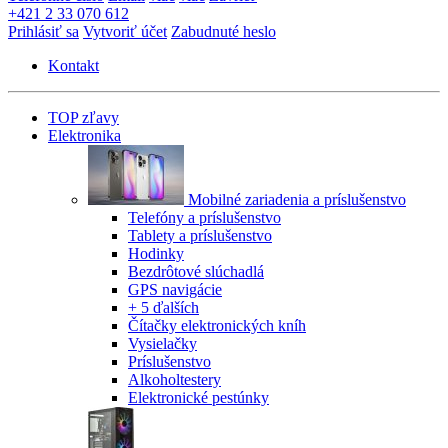
+421 2 33 070 612
Prihlásiť sa
Vytvoriť účet
Zabudnuté heslo
Kontakt
TOP zľavy
Elektronika
Mobilné zariadenia a príslušenstvo
Telefóny a príslušenstvo
Tablety a príslušenstvo
Hodinky
Bezdrôtové slúchadlá
GPS navigácie
+ 5 ďalších
Čítačky elektronických kníh
Vysielačky
Príslušenstvo
Alkoholtestery
Elektronické pestúnky