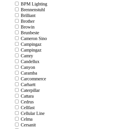
BPM Lighting
Brennenstuhl
Brilliant
Brother
Browin
Brunbeste
Cameron Sino
Campingaz
Campingaz
Camry
Candellux
Canyon
Caramba
Carcommerce
Carhartt
Caterpillar
Cattara
Cedrus
Cellfast
Cellular Line
Celma
Cersanit