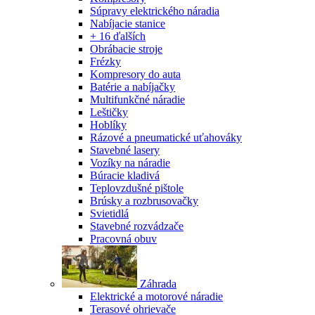
Súpravy elektrického náradia
Nabíjacie stanice
+ 16 ďalších
Obrábacie stroje
Frézky
Kompresory do auta
Batérie a nabíjačky
Multifunkčné náradie
Leštičky
Hoblíky
Rázové a pneumatické uťahováky
Stavebné lasery
Vozíky na náradie
Búracie kladivá
Teplovzdušné pištole
Brúsky a rozbrusovačky
Svietidlá
Stavebné rozvádzače
Pracovná obuv
Záhrada
Elektrické a motorové náradie
Terasové ohrievače