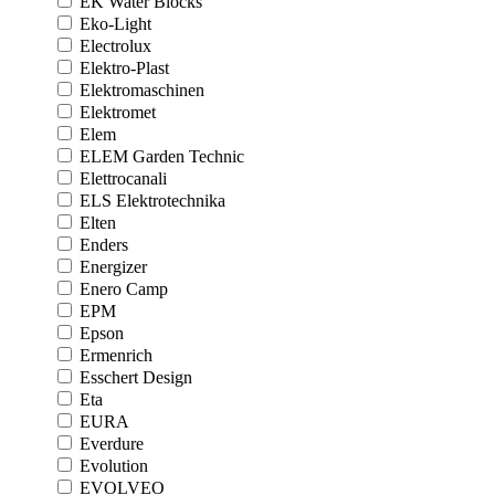
EK Water Blocks
Eko-Light
Electrolux
Elektro-Plast
Elektromaschinen
Elektromet
Elem
ELEM Garden Technic
Elettrocanali
ELS Elektrotechnika
Elten
Enders
Energizer
Enero Camp
EPM
Epson
Ermenrich
Esschert Design
Eta
EURA
Everdure
Evolution
EVOLVEO