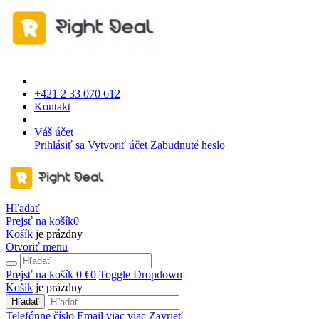
+421 2 33 070 612
Kontakt
Váš účet
Prihlásiť sa
Vytvoriť účet
Zabudnuté heslo
Hľadať
Prejsť na košík
0
Košík
je prázdny
Otvoriť menu
Prejsť na košík
0 €
0
Toggle Dropdown
Košík
je prázdny
Hľadať
Telefónne číslo
Email
viac
viac
Zavrieť