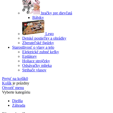
hračky pre dievčatá
Bábiky
Lego
Detské postieľky a ohrádky
Zberateľské figúrky
Starostlivosť o vlasy a telo
Elektrické zubné kefky
Epilátory
Holiace strojčeky
Odsávačky mlieka
Strihače vlasov
Prejsť na košík
0
Košík
je prázdny
Otvoriť menu
Vyberte kategóriu
Dielňa
Záhrada