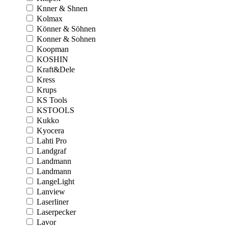
Knner & Shnen
Kolmax
Könner & Söhnen
Konner & Sohnen
Koopman
KOSHIN
Kraft&Dele
Kress
Krups
KS Tools
KSTOOLS
Kukko
Kyocera
Lahti Pro
Landgraf
Landmann
Landmann
LangeLight
Lanview
Laserliner
Laserpecker
Lavor