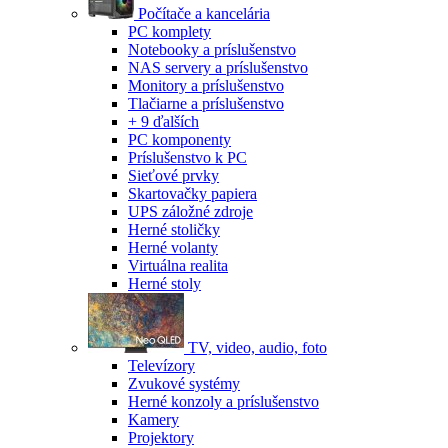
Počítače a kancelária
PC komplety
Notebooky a príslušenstvo
NAS servery a príslušenstvo
Monitory a príslušenstvo
Tlačiarne a príslušenstvo
+ 9 ďalších
PC komponenty
Príslušenstvo k PC
Sieťové prvky
Skartovačky papiera
UPS záložné zdroje
Herné stoličky
Herné volanty
Virtuálna realita
Herné stoly
TV, video, audio, foto
Televízory
Zvukové systémy
Herné konzoly a príslušenstvo
Kamery
Projektory