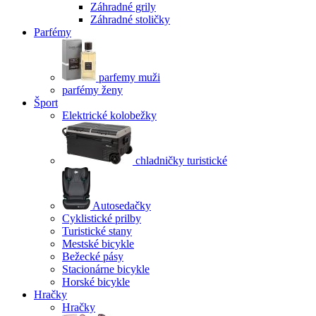
Záhradné grily
Záhradné stoličky
Parfémy
parfemy muži
parfémy ženy
Šport
Elektrické kolobežky
chladničky turistické
Autosedačky
Cyklistické prilby
Turistické stany
Mestské bicykle
Bežecké pásy
Stacionárne bicykle
Horské bicykle
Hračky
Hračky