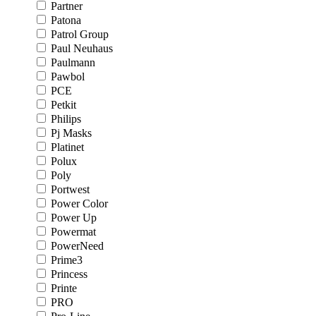
Partner
Patona
Patrol Group
Paul Neuhaus
Paulmann
Pawbol
PCE
Petkit
Philips
Pj Masks
Platinet
Polux
Poly
Portwest
Power Color
Power Up
Powermat
PowerNeed
Prime3
Princess
Printe
PRO