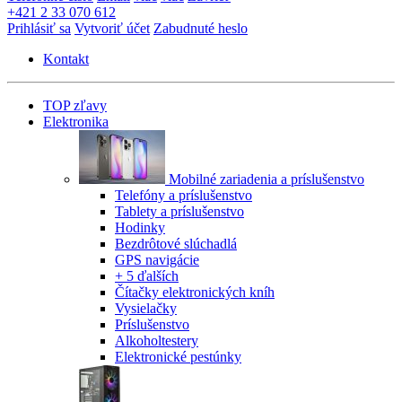
+421 2 33 070 612
Prihlásiť sa
Vytvoriť účet
Zabudnuté heslo
Kontakt
TOP zľavy
Elektronika
Mobilné zariadenia a príslušenstvo
Telefóny a príslušenstvo
Tablety a príslušenstvo
Hodinky
Bezdrôtové slúchadlá
GPS navigácie
+ 5 ďalších
Čítačky elektronických kníh
Vysielačky
Príslušenstvo
Alkoholtestery
Elektronické pestúnky