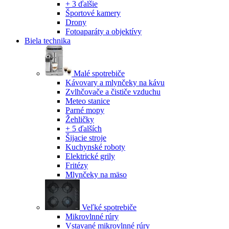
+ 3 ďalšie
Športové kamery
Drony
Fotoaparáty a objektívy
Biela technika
Malé spotrebiče
Kávovary a mlynčeky na kávu
Zvlhčovače a čističe vzduchu
Meteo stanice
Parné mopy
Žehličky
+ 5 ďalších
Šijacie stroje
Kuchynské roboty
Elektrické grily
Fritézy
Mlynčeky na mäso
Veľké spotrebiče
Mikrovlnné rúry
Vstavané mikrovlnné rúry