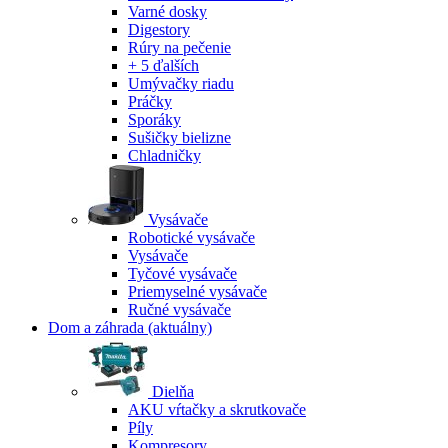
Varné dosky
Digestory
Rúry na pečenie
+ 5 ďalších
Umývačky riadu
Práčky
Sporáky
Sušičky bielizne
Chladničky
Vysávače
Robotické vysávače
Vysávače
Tyčové vysávače
Priemyselné vysávače
Ručné vysávače
Dom a záhrada
(aktuálny)
Dielňa
AKU vŕtačky a skrutkovače
Píly
Kompresory