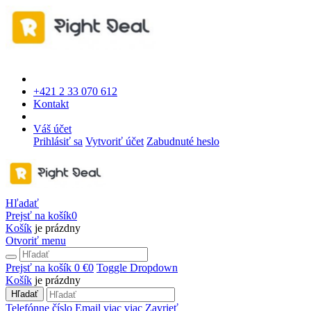
+421 2 33 070 612
Kontakt
Váš účet
Prihlásiť sa
Vytvoriť účet
Zabudnuté heslo
Hľadať
Prejsť na košík
0
Košík
je prázdny
Otvoriť menu
Prejsť na košík
0 €
0
Toggle Dropdown
Košík
je prázdny
Hľadať
Telefónne číslo
Email
viac
viac
Zavrieť