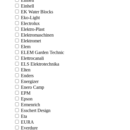
Einhell
Einhell
EK Water Blocks
Eko-Light
Electrolux
Elektro-Plast
Elektromaschinen
Elektromet
Elem
ELEM Garden Technic
Elettrocanali
ELS Elektrotechnika
Elten
Enders
Energizer
Enero Camp
EPM
Epson
Ermenrich
Esschert Design
Eta
EURA
Everdure