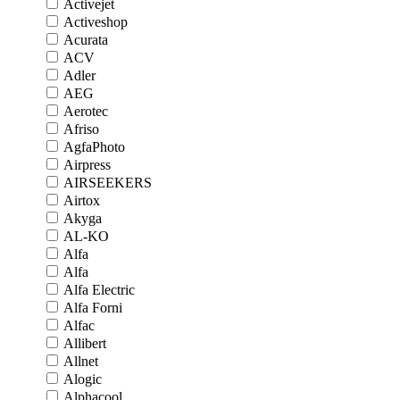
Activejet
Activeshop
Acurata
ACV
Adler
AEG
Aerotec
Afriso
AgfaPhoto
Airpress
AIRSEEKERS
Airtox
Akyga
AL-KO
Alfa
Alfa
Alfa Electric
Alfa Forni
Alfac
Allibert
Allnet
Alogic
Alphacool