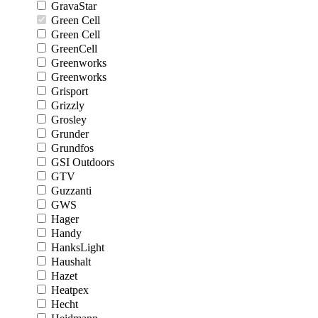
GravaStar
Green Cell
Green Cell
GreenCell
Greenworks
Greenworks
Grisport
Grizzly
Grosley
Grunder
Grundfos
GSI Outdoors
GTV
Guzzanti
GWS
Hager
Handy
HanksLight
Haushalt
Hazet
Heatpex
Hecht