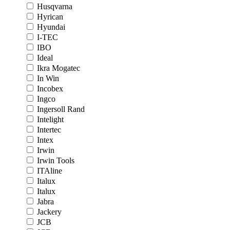
Husqvarna
Hyrican
Hyundai
I-TEC
IBO
Ideal
Ikra Mogatec
In Win
Incobex
Ingco
Ingersoll Rand
Intelight
Intertec
Intex
Irwin
Irwin Tools
ITAline
Italux
Italux
Jabra
Jackery
JCB