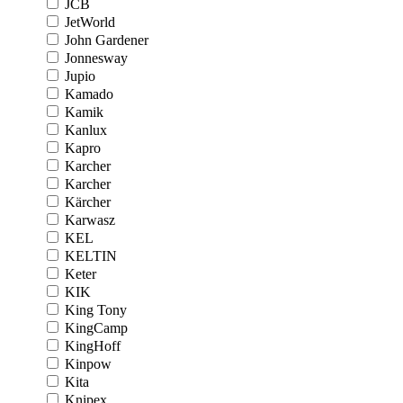
JCB
JetWorld
John Gardener
Jonnesway
Jupio
Kamado
Kamik
Kanlux
Kapro
Karcher
Karcher
Kärcher
Karwasz
KEL
KELTIN
Keter
KIK
King Tony
KingCamp
KingHoff
Kinpow
Kita
Knipex