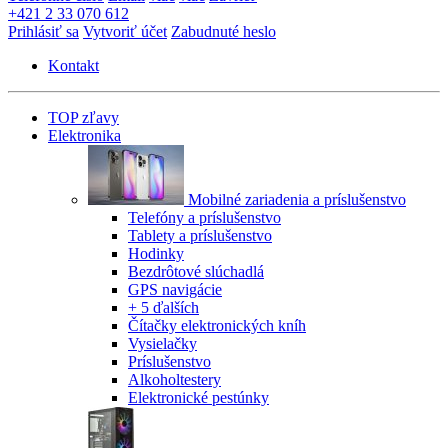
+421 2 33 070 612
Prihlásiť sa
Vytvoriť účet
Zabudnuté heslo
Kontakt
TOP zľavy
Elektronika
Mobilné zariadenia a príslušenstvo
Telefóny a príslušenstvo
Tablety a príslušenstvo
Hodinky
Bezdrôtové slúchadlá
GPS navigácie
+ 5 ďalších
Čítačky elektronických kníh
Vysielačky
Príslušenstvo
Alkoholtestery
Elektronické pestúnky