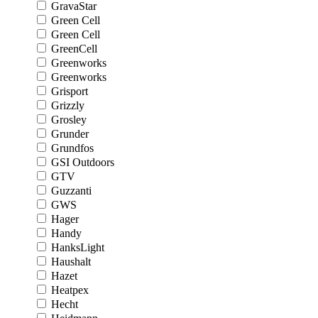
GravaStar
Green Cell
Green Cell
GreenCell
Greenworks
Greenworks
Grisport
Grizzly
Grosley
Grunder
Grundfos
GSI Outdoors
GTV
Guzzanti
GWS
Hager
Handy
HanksLight
Haushalt
Hazet
Heatpex
Hecht