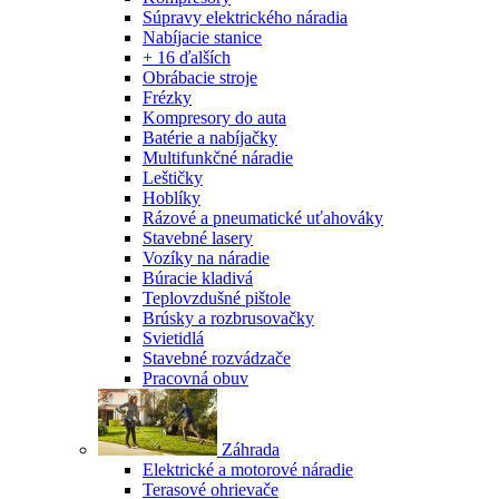
Súpravy elektrického náradia
Nabíjacie stanice
+ 16 ďalších
Obrábacie stroje
Frézky
Kompresory do auta
Batérie a nabíjačky
Multifunkčné náradie
Leštičky
Hoblíky
Rázové a pneumatické uťahováky
Stavebné lasery
Vozíky na náradie
Búracie kladivá
Teplovzdušné pištole
Brúsky a rozbrusovačky
Svietidlá
Stavebné rozvádzače
Pracovná obuv
Záhrada
Elektrické a motorové náradie
Terasové ohrievače