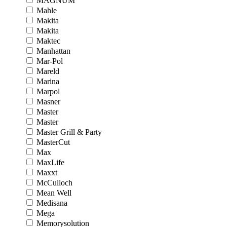
MAGNUM
Mahle
Makita
Makita
Maktec
Manhattan
Mar-Pol
Mareld
Marina
Marpol
Masner
Master
Master
Master Grill & Party
MasterCut
Max
MaxLife
Maxxt
McCulloch
Mean Well
Medisana
Mega
Memorysolution