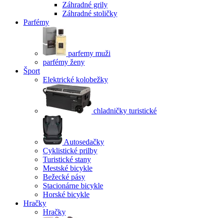
Záhradné grily
Záhradné stoličky
Parfémy
parfemy muži
parfémy ženy
Šport
Elektrické kolobežky
chladničky turistické
Autosedačky
Cyklistické prilby
Turistické stany
Mestské bicykle
Bežecké pásy
Stacionárne bicykle
Horské bicykle
Hračky
Hračky