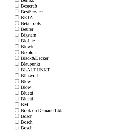
Bemko
Bestcraft
BestService
BETA
Beta Tools
Beurer
Bigstern
BioLite
Biowin
Bixolon
Black&Decker
Blaupunkt
BLAUPUNKT
Blitzwolf
Blow
Blow
Bluetti
Bluetti
BMI
Book on Demand Ltd.
Bosch
Bosch
Bosch