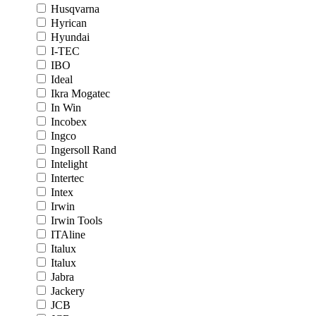
Husqvarna
Hyrican
Hyundai
I-TEC
IBO
Ideal
Ikra Mogatec
In Win
Incobex
Ingco
Ingersoll Rand
Intelight
Intertec
Intex
Irwin
Irwin Tools
ITAline
Italux
Italux
Jabra
Jackery
JCB