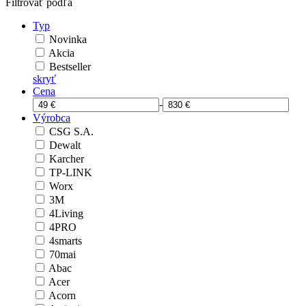
Filtrovať podľa
Typ
Novinka
Akcia
Bestseller
skryť
Cena
-
Výrobca
CSG S.A.
Dewalt
Karcher
TP-LINK
Worx
3M
4Living
4PRO
4smarts
70mai
Abac
Acer
Acorn