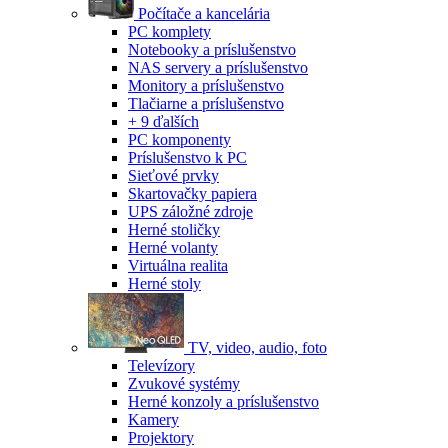
Počítače a kancelária
PC komplety
Notebooky a príslušenstvo
NAS servery a príslušenstvo
Monitory a príslušenstvo
Tlačiarne a príslušenstvo
+ 9 ďalších
PC komponenty
Príslušenstvo k PC
Sieťové prvky
Skartovačky papiera
UPS záložné zdroje
Herné stoličky
Herné volanty
Virtuálna realita
Herné stoly
TV, video, audio, foto
Televízory
Zvukové systémy
Herné konzoly a príslušenstvo
Kamery
Projektory