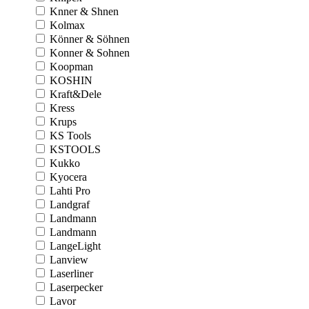
Knner & Shnen
Kolmax
Könner & Söhnen
Konner & Sohnen
Koopman
KOSHIN
Kraft&Dele
Kress
Krups
KS Tools
KSTOOLS
Kukko
Kyocera
Lahti Pro
Landgraf
Landmann
Landmann
LangeLight
Lanview
Laserliner
Laserpecker
Lavor