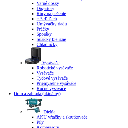
Varné dosky
Digestory
Rúry na pečenie
+ 5 ďalších
Umývačky riadu
Práčky
Sporáky
Sušičky bielizne
Chladničky
Vysávače
Robotické vysávače
Vysávače
Tyčové vysávače
Priemyselné vysávače
Ručné vysávače
Dom a záhrada
(aktuálny)
Dielňa
AKU vŕtačky a skrutkovače
Píly
Kompresory