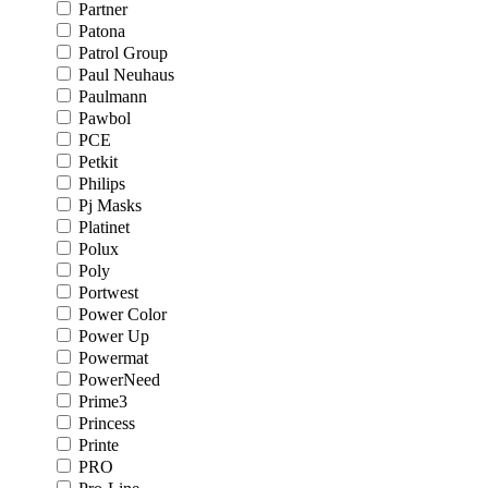
Partner
Patona
Patrol Group
Paul Neuhaus
Paulmann
Pawbol
PCE
Petkit
Philips
Pj Masks
Platinet
Polux
Poly
Portwest
Power Color
Power Up
Powermat
PowerNeed
Prime3
Princess
Printe
PRO