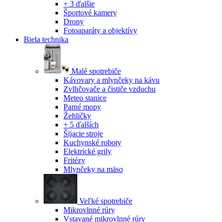
+ 3 ďalšie
Športové kamery
Drony
Fotoaparáty a objektívy
Biela technika
Malé spotrebiče
Kávovary a mlynčeky na kávu
Zvlhčovače a čističe vzduchu
Meteo stanice
Parné mopy
Žehličky
+ 5 ďalších
Šijacie stroje
Kuchynské roboty
Elektrické grily
Fritézy
Mlynčeky na mäso
Veľké spotrebiče
Mikrovlnné rúry
Vstavané mikrovlnné rúry