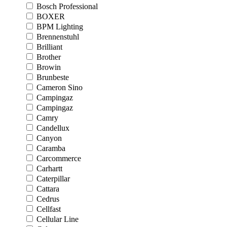
Bosch Professional
BOXER
BPM Lighting
Brennenstuhl
Brilliant
Brother
Browin
Brunbeste
Cameron Sino
Campingaz
Campingaz
Camry
Candellux
Canyon
Caramba
Carcommerce
Carhartt
Caterpillar
Cattara
Cedrus
Cellfast
Cellular Line