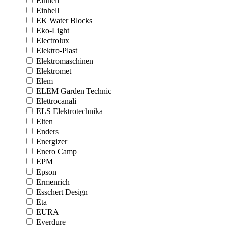
Einhell
Einhell
EK Water Blocks
Eko-Light
Electrolux
Elektro-Plast
Elektromaschinen
Elektromet
Elem
ELEM Garden Technic
Elettrocanali
ELS Elektrotechnika
Elten
Enders
Energizer
Enero Camp
EPM
Epson
Ermenrich
Esschert Design
Eta
EURA
Everdure