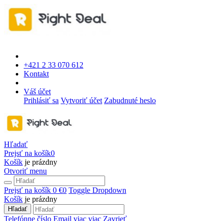
+421 2 33 070 612
Kontakt
Váš účet
Prihlásiť sa
Vytvoriť účet
Zabudnuté heslo
Hľadať
Prejsť na košík
0
Košík
je prázdny
Otvoriť menu
Prejsť na košík
0 €
0
Toggle Dropdown
Košík
je prázdny
Hľadať
Telefónne číslo
Email
viac
viac
Zavrieť