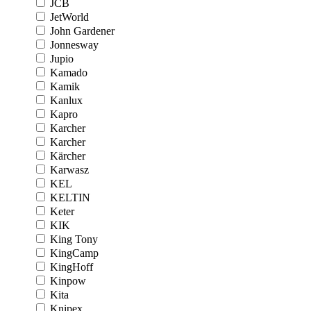
JCB
JetWorld
John Gardener
Jonnesway
Jupio
Kamado
Kamik
Kanlux
Kapro
Karcher
Karcher
Kärcher
Karwasz
KEL
KELTIN
Keter
KIK
King Tony
KingCamp
KingHoff
Kinpow
Kita
Knipex