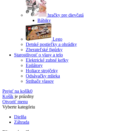
hračky pre dievčatá
Bábiky
Lego
Detské postieľky a ohrádky
Zberateľské figúrky
Starostlivosť o vlasy a telo
Elektrické zubné kefky
Epilátory
Holiace strojčeky
Odsávačky mlieka
Strihače vlasov
Prejsť na košík
0
Košík
je prázdny
Otvoriť menu
Vyberte kategóriu
Dielňa
Záhrada