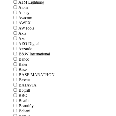
ATM Lightning
Atom
Aukey
Avacom
AWEX
AWTools
Axis
Azo
AZO Digital
Azzardo
B&W International
Bahco
Baier
Base
BASE MARATHON
Baseus
BATAVIA
Bbgrill
BBQ
Beafon
Beautifly
Beliani