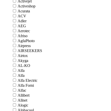
Activejet
Activeshop
Acurata
ACV
Adler
AEG
Aerotec
Afriso
AgfaPhoto
Airpress
AIRSEEKERS
Airtox
Akyga
AL-KO
Alfa
Alfa
Alfa Electric
Alfa Forni
Alfac
Allibert
Allnet
Alogic
Alphacool