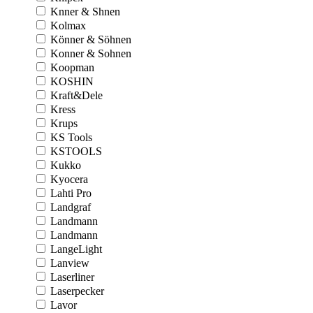
Knner & Shnen
Kolmax
Könner & Söhnen
Konner & Sohnen
Koopman
KOSHIN
Kraft&Dele
Kress
Krups
KS Tools
KSTOOLS
Kukko
Kyocera
Lahti Pro
Landgraf
Landmann
Landmann
LangeLight
Lanview
Laserliner
Laserpecker
Lavor