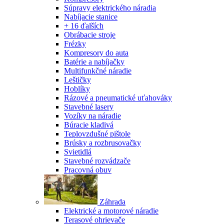
Súpravy elektrického náradia
Nabíjacie stanice
+ 16 ďalších
Obrábacie stroje
Frézky
Kompresory do auta
Batérie a nabíjačky
Multifunkčné náradie
Leštičky
Hoblíky
Rázové a pneumatické uťahováky
Stavebné lasery
Vozíky na náradie
Búracie kladivá
Teplovzdušné pištole
Brúsky a rozbrusovačky
Svietidlá
Stavebné rozvádzače
Pracovná obuv
Záhrada
Elektrické a motorové náradie
Terasové ohrievače