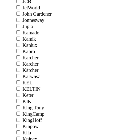
JCB
JetWorld
John Gardener
Jonnesway
Jupio
Kamado
Kamik
Kanlux
Kapro
Karcher
Karcher
Kärcher
Karwasz
KEL
KELTIN
Keter
KIK
King Tony
KingCamp
KingHoff
Kinpow
Kita
Knipex