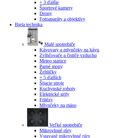
+ 3 ďalšie
Športové kamery
Drony
Fotoaparáty a objektívy
Biela technika
Malé spotrebiče
Kávovary a mlynčeky na kávu
Zvlhčovače a čističe vzduchu
Meteo stanice
Parné mopy
Žehličky
+ 5 ďalších
Šijacie stroje
Kuchynské roboty
Elektrické grily
Fritézy
Mlynčeky na mäso
Veľké spotrebiče
Mikrovlnné rúry
Vstavané mikrovlnné rúry