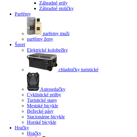
Záhradné grily
Záhradné stoličky
Parfémy
parfemy muži
parfémy ženy
Šport
Elektrické kolobežky
chladničky turistické
Autosedačky
Cyklistické prilby
Turistické stany
Mestské bicykle
Bežecké pásy
Stacionárne bicykle
Horské bicykle
Hračky
Hračky