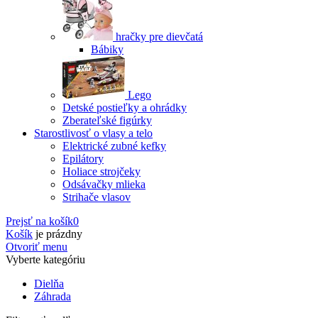
hračky pre dievčatá
Bábiky
Lego
Detské postieľky a ohrádky
Zberateľské figúrky
Starostlivosť o vlasy a telo
Elektrické zubné kefky
Epilátory
Holiace strojčeky
Odsávačky mlieka
Strihače vlasov
Prejsť na košík
0
Košík
je prázdny
Otvoriť menu
Vyberte kategóriu
Dielňa
Záhrada