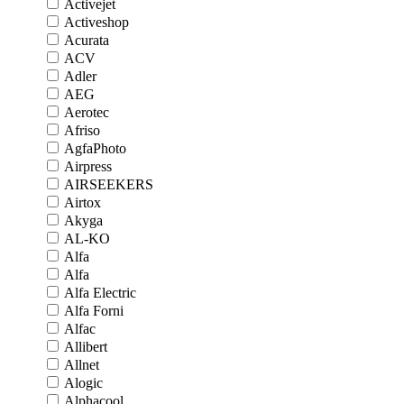
Activejet
Activeshop
Acurata
ACV
Adler
AEG
Aerotec
Afriso
AgfaPhoto
Airpress
AIRSEEKERS
Airtox
Akyga
AL-KO
Alfa
Alfa
Alfa Electric
Alfa Forni
Alfac
Allibert
Allnet
Alogic
Alphacool