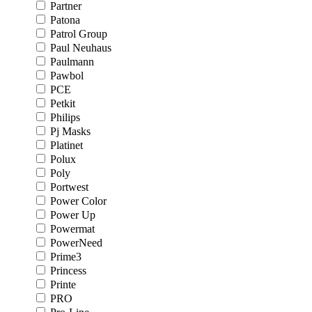
Partner
Patona
Patrol Group
Paul Neuhaus
Paulmann
Pawbol
PCE
Petkit
Philips
Pj Masks
Platinet
Polux
Poly
Portwest
Power Color
Power Up
Powermat
PowerNeed
Prime3
Princess
Printe
PRO