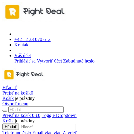
+421 2 33 070 612
Kontakt
Váš účet
Prihlásiť sa
Vytvoriť účet
Zabudnuté heslo
Hľadať
Prejsť na košík
0
Košík
je prázdny
Otvoriť menu
Prejsť na košík
0 €
0
Toggle Dropdown
Košík
je prázdny
Hľadať
Telefónne číslo
Email
viac
viac
Zavrieť