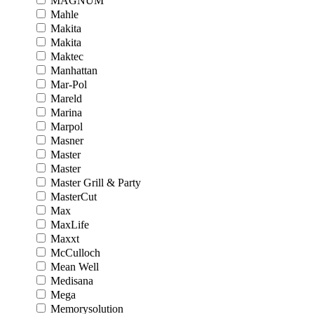
MAGNUM
Mahle
Makita
Makita
Maktec
Manhattan
Mar-Pol
Mareld
Marina
Marpol
Masner
Master
Master
Master Grill & Party
MasterCut
Max
MaxLife
Maxxt
McCulloch
Mean Well
Medisana
Mega
Memorysolution