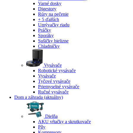
Varné dosky
Digestory
Rúry na pečenie
+ 5 ďalších
Umývačky riadu
Práčky
Sporáky
Sušičky bielizne
Chladničky
Vysávače
Robotické vysávače
Vysávače
Tyčové vysávače
Priemyselné vysávače
Ručné vysávače
Dom a záhrada
(aktuálny)
Dielňa
AKU vŕtačky a skrutkovače
Píly
Kompresory