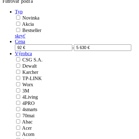
Filtrovať podľa
Typ
Novinka
Akcia
Bestseller
skryť
Cena
-
Výrobca
CSG S.A.
Dewalt
Karcher
TP-LINK
Worx
3M
4Living
4PRO
4smarts
70mai
Abac
Acer
Acorn