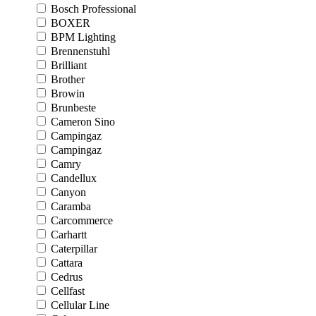
Bosch Professional
BOXER
BPM Lighting
Brennenstuhl
Brilliant
Brother
Browin
Brunbeste
Cameron Sino
Campingaz
Campingaz
Camry
Candellux
Canyon
Caramba
Carcommerce
Carhartt
Caterpillar
Cattara
Cedrus
Cellfast
Cellular Line