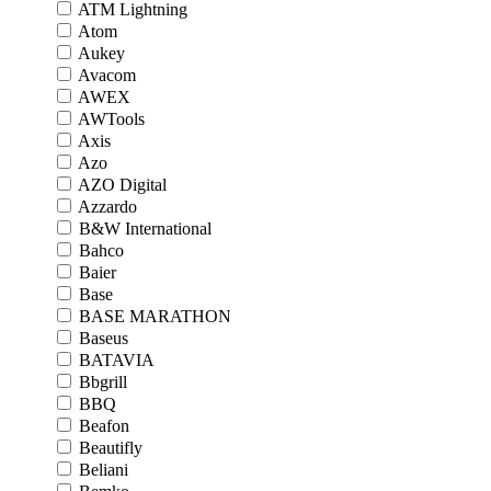
ATM Lightning
Atom
Aukey
Avacom
AWEX
AWTools
Axis
Azo
AZO Digital
Azzardo
B&W International
Bahco
Baier
Base
BASE MARATHON
Baseus
BATAVIA
Bbgrill
BBQ
Beafon
Beautifly
Beliani