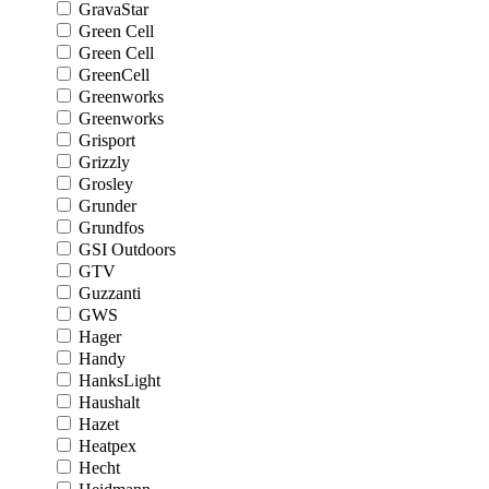
GravaStar
Green Cell
Green Cell
GreenCell
Greenworks
Greenworks
Grisport
Grizzly
Grosley
Grunder
Grundfos
GSI Outdoors
GTV
Guzzanti
GWS
Hager
Handy
HanksLight
Haushalt
Hazet
Heatpex
Hecht