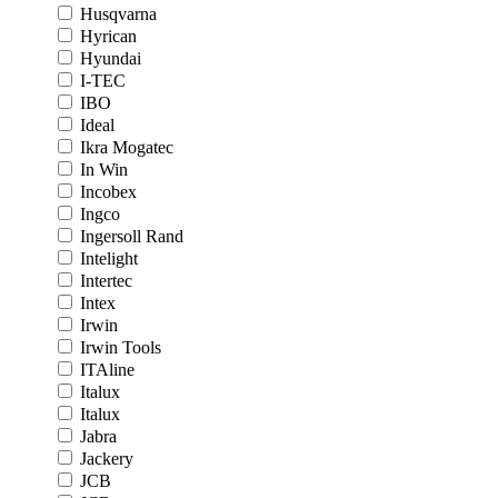
Husqvarna
Hyrican
Hyundai
I-TEC
IBO
Ideal
Ikra Mogatec
In Win
Incobex
Ingco
Ingersoll Rand
Intelight
Intertec
Intex
Irwin
Irwin Tools
ITAline
Italux
Italux
Jabra
Jackery
JCB