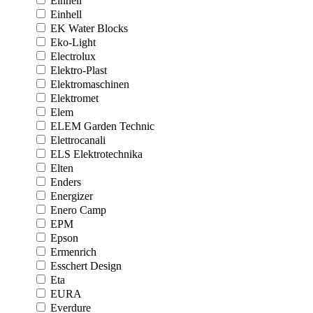
Einhell
Einhell
EK Water Blocks
Eko-Light
Electrolux
Elektro-Plast
Elektromaschinen
Elektromet
Elem
ELEM Garden Technic
Elettrocanali
ELS Elektrotechnika
Elten
Enders
Energizer
Enero Camp
EPM
Epson
Ermenrich
Esschert Design
Eta
EURA
Everdure