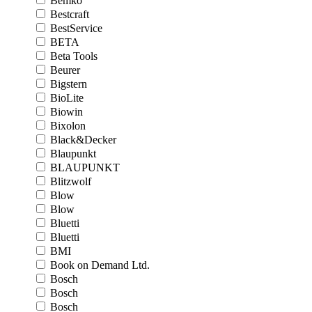
Bemko
Bestcraft
BestService
BETA
Beta Tools
Beurer
Bigstern
BioLite
Biowin
Bixolon
Black&Decker
Blaupunkt
BLAUPUNKT
Blitzwolf
Blow
Blow
Bluetti
Bluetti
BMI
Book on Demand Ltd.
Bosch
Bosch
Bosch