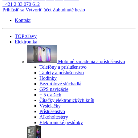
+421 2 33 070 612
Prihlásiť sa
Vytvoriť účet
Zabudnuté heslo
Kontakt
TOP zľavy
Elektronika
Mobilné zariadenia a príslušenstvo
Telefóny a príslušenstvo
Tablety a príslušenstvo
Hodinky
Bezdrôtové slúchadlá
GPS navigácie
+ 5 ďalších
Čítačky elektronických kníh
Vysielačky
Príslušenstvo
Alkoholtestery
Elektronické pestúnky