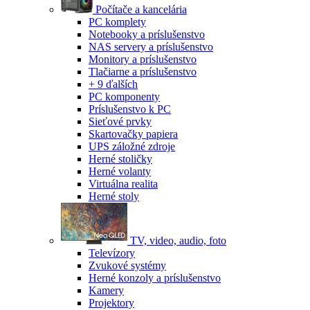
Počítače a kancelária
PC komplety
Notebooky a príslušenstvo
NAS servery a príslušenstvo
Monitory a príslušenstvo
Tlačiarne a príslušenstvo
+ 9 ďalších
PC komponenty
Príslušenstvo k PC
Sieťové prvky
Skartovačky papiera
UPS záložné zdroje
Herné stoličky
Herné volanty
Virtuálna realita
Herné stoly
TV, video, audio, foto
Televízory
Zvukové systémy
Herné konzoly a príslušenstvo
Kamery
Projektory