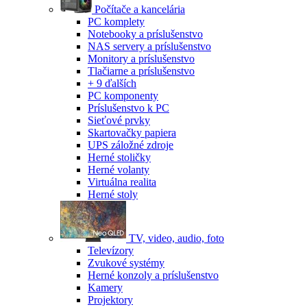
Počítače a kancelária
PC komplety
Notebooky a príslušenstvo
NAS servery a príslušenstvo
Monitory a príslušenstvo
Tlačiarne a príslušenstvo
+ 9 ďalších
PC komponenty
Príslušenstvo k PC
Sieťové prvky
Skartovačky papiera
UPS záložné zdroje
Herné stoličky
Herné volanty
Virtuálna realita
Herné stoly
TV, video, audio, foto
Televízory
Zvukové systémy
Herné konzoly a príslušenstvo
Kamery
Projektory