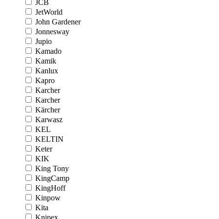
JCB
JetWorld
John Gardener
Jonnesway
Jupio
Kamado
Kamik
Kanlux
Kapro
Karcher
Karcher
Kärcher
Karwasz
KEL
KELTIN
Keter
KIK
King Tony
KingCamp
KingHoff
Kinpow
Kita
Knipex