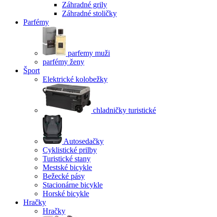
Záhradné grily
Záhradné stoličky
Parfémy
parfemy muži
parfémy ženy
Šport
Elektrické kolobežky
chladničky turistické
Autosedačky
Cyklistické prilby
Turistické stany
Mestské bicykle
Bežecké pásy
Stacionárne bicykle
Horské bicykle
Hračky
Hračky