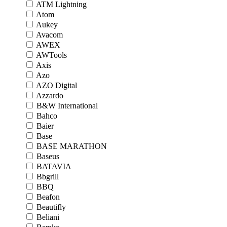
ATM Lightning
Atom
Aukey
Avacom
AWEX
AWTools
Axis
Azo
AZO Digital
Azzardo
B&W International
Bahco
Baier
Base
BASE MARATHON
Baseus
BATAVIA
Bbgrill
BBQ
Beafon
Beautifly
Beliani