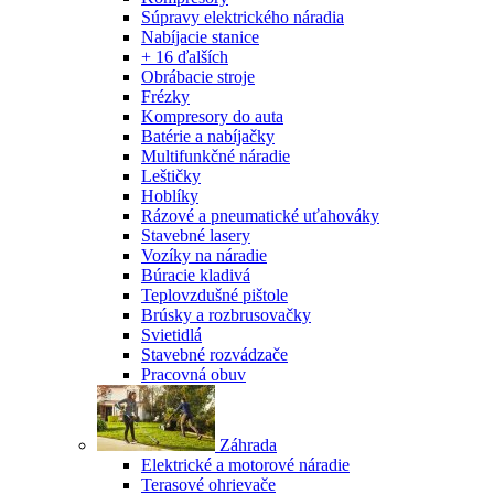
Súpravy elektrického náradia
Nabíjacie stanice
+ 16 ďalších
Obrábacie stroje
Frézky
Kompresory do auta
Batérie a nabíjačky
Multifunkčné náradie
Leštičky
Hoblíky
Rázové a pneumatické uťahováky
Stavebné lasery
Vozíky na náradie
Búracie kladivá
Teplovzdušné pištole
Brúsky a rozbrusovačky
Svietidlá
Stavebné rozvádzače
Pracovná obuv
Záhrada
Elektrické a motorové náradie
Terasové ohrievače