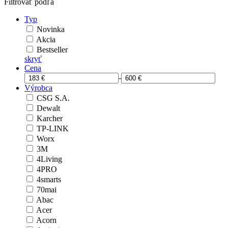
Filtrovať podľa
Typ
Novinka
Akcia
Bestseller
skryť
Cena
-
Výrobca
CSG S.A.
Dewalt
Karcher
TP-LINK
Worx
3M
4Living
4PRO
4smarts
70mai
Abac
Acer
Acorn