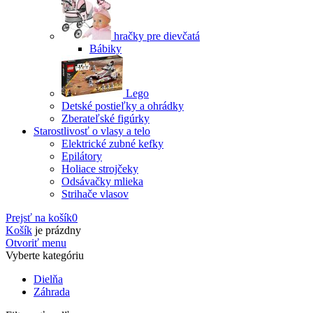
hračky pre dievčatá
Bábiky
Lego
Detské postieľky a ohrádky
Zberateľské figúrky
Starostlivosť o vlasy a telo
Elektrické zubné kefky
Epilátory
Holiace strojčeky
Odsávačky mlieka
Strihače vlasov
Prejsť na košík
0
Košík
je prázdny
Otvoriť menu
Vyberte kategóriu
Dielňa
Záhrada