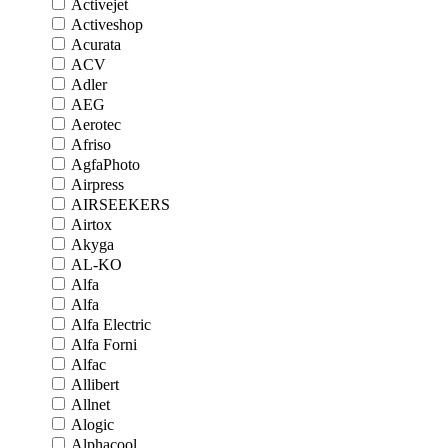
Activejet
Activeshop
Acurata
ACV
Adler
AEG
Aerotec
Afriso
AgfaPhoto
Airpress
AIRSEEKERS
Airtox
Akyga
AL-KO
Alfa
Alfa
Alfa Electric
Alfa Forni
Alfac
Allibert
Allnet
Alogic
Alphacool