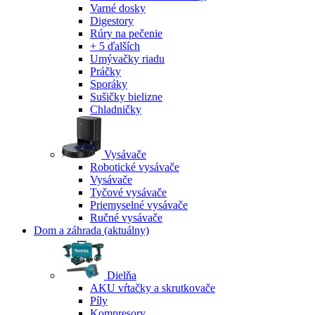
Varné dosky
Digestory
Rúry na pečenie
+ 5 ďalších
Umývačky riadu
Práčky
Sporáky
Sušičky bielizne
Chladničky
Vysávače
Robotické vysávače
Vysávače
Tyčové vysávače
Priemyselné vysávače
Ručné vysávače
Dom a záhrada
(aktuálny)
Dielňa
AKU vŕtačky a skrutkovače
Píly
Kompresory