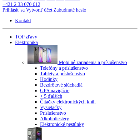
+421 2 33 070 612
Prihlásiť sa
Vytvoriť účet
Zabudnuté heslo
Kontakt
TOP zľavy
Elektronika
Mobilné zariadenia a príslušenstvo
Telefóny a príslušenstvo
Tablety a príslušenstvo
Hodinky
Bezdrôtové slúchadlá
GPS navigácie
+ 5 ďalších
Čítačky elektronických kníh
Vysielačky
Príslušenstvo
Alkoholtestery
Elektronické pestúnky