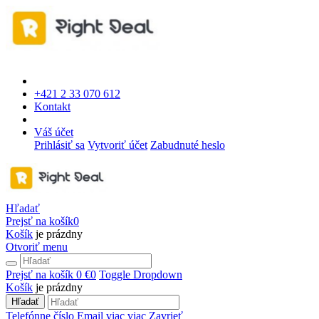
+421 2 33 070 612
Kontakt
Váš účet
Prihlásiť sa
Vytvoriť účet
Zabudnuté heslo
Hľadať
Prejsť na košík
0
Košík
je prázdny
Otvoriť menu
Prejsť na košík
0 €
0
Toggle Dropdown
Košík
je prázdny
Hľadať
Telefónne číslo
Email
viac
viac
Zavrieť