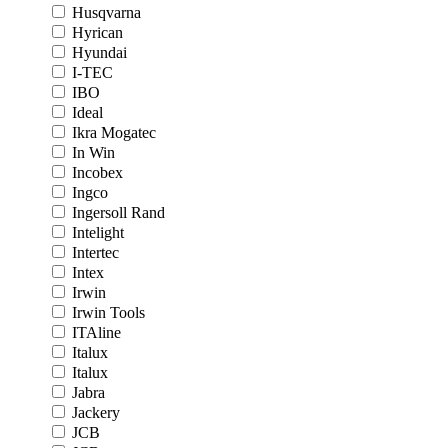
Husqvarna
Hyrican
Hyundai
I-TEC
IBO
Ideal
Ikra Mogatec
In Win
Incobex
Ingco
Ingersoll Rand
Intelight
Intertec
Intex
Irwin
Irwin Tools
ITAline
Italux
Italux
Jabra
Jackery
JCB