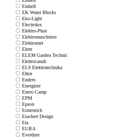
Einhell
Einhell
EK Water Blocks
Eko-Light
Electrolux
Elektro-Plast
Elektromaschinen
Elektromet
Elem
ELEM Garden Technic
Elettrocanali
ELS Elektrotechnika
Elten
Enders
Energizer
Enero Camp
EPM
Epson
Ermenrich
Esschert Design
Eta
EURA
Everdure