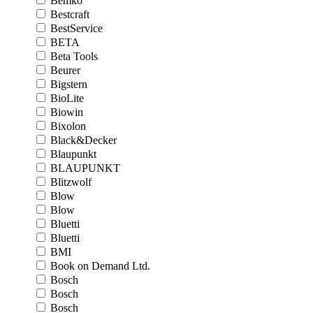
Bemko
Bestcraft
BestService
BETA
Beta Tools
Beurer
Bigstern
BioLite
Biowin
Bixolon
Black&Decker
Blaupunkt
BLAUPUNKT
Blitzwolf
Blow
Blow
Bluetti
Bluetti
BMI
Book on Demand Ltd.
Bosch
Bosch
Bosch