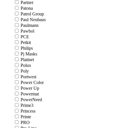
Partner
Patona
Patrol Group
Paul Neuhaus
Paulmann
Pawbol
PCE
Petkit
Philips
Pj Masks
Platinet
Polux
Poly
Portwest
Power Color
Power Up
Powermat
PowerNeed
Prime3
Princess
Printe
PRO