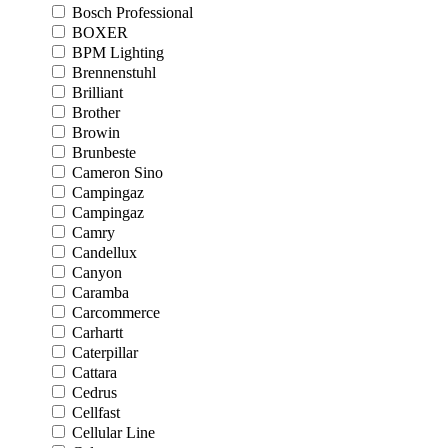
Bosch Professional
BOXER
BPM Lighting
Brennenstuhl
Brilliant
Brother
Browin
Brunbeste
Cameron Sino
Campingaz
Campingaz
Camry
Candellux
Canyon
Caramba
Carcommerce
Carhartt
Caterpillar
Cattara
Cedrus
Cellfast
Cellular Line