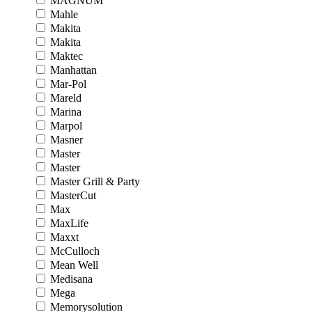
MAGNUM
Mahle
Makita
Makita
Maktec
Manhattan
Mar-Pol
Mareld
Marina
Marpol
Masner
Master
Master
Master Grill & Party
MasterCut
Max
MaxLife
Maxxt
McCulloch
Mean Well
Medisana
Mega
Memorysolution