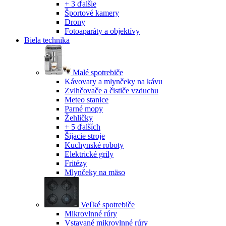
+ 3 ďalšie
Športové kamery
Drony
Fotoaparáty a objektívy
Biela technika
Malé spotrebiče
Kávovary a mlynčeky na kávu
Zvlhčovače a čističe vzduchu
Meteo stanice
Parné mopy
Žehličky
+ 5 ďalších
Šijacie stroje
Kuchynské roboty
Elektrické grily
Fritézy
Mlynčeky na mäso
Veľké spotrebiče
Mikrovlnné rúry
Vstavané mikrovlnné rúry