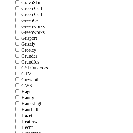
GravaStar
Green Cell
Green Cell
GreenCell
Greenworks
Greenworks
Grisport
Grizzly
Grosley
Grunder
Grundfos
GSI Outdoors
GTV
Guzzanti
GWS
Hager
Handy
HanksLight
Haushalt
Hazet
Heatpex
Hecht