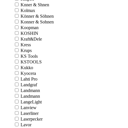
Knner & Shnen
Kolmax
Könner & Söhnen
Konner & Sohnen
Koopman
KOSHIN
Kraft&Dele
Kress
Krups
KS Tools
KSTOOLS
Kukko
Kyocera
Lahti Pro
Landgraf
Landmann
Landmann
LangeLight
Lanview
Laserliner
Laserpecker
Lavor