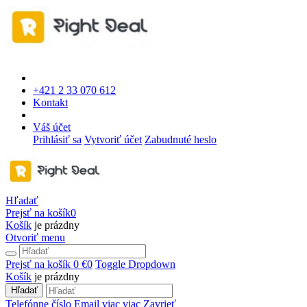
+421 2 33 070 612
Kontakt
Váš účet
Prihlásiť sa
Vytvoriť účet
Zabudnuté heslo
Hľadať
Prejsť na košík
0
Košík
je prázdny
Otvoriť menu
Prejsť na košík
0 €
0
Toggle Dropdown
Košík
je prázdny
Hľadať
Telefónne číslo
Email
viac
viac
Zavrieť