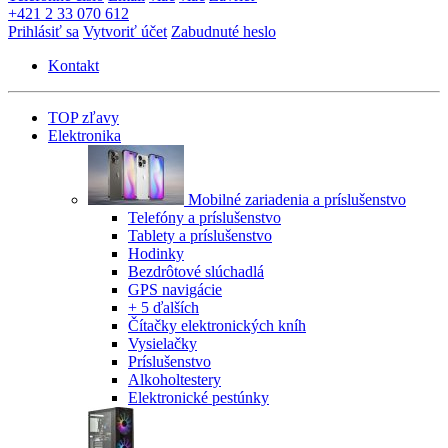
+421 2 33 070 612
Prihlásiť sa
Vytvoriť účet
Zabudnuté heslo
Kontakt
TOP zľavy
Elektronika
Mobilné zariadenia a príslušenstvo
Telefóny a príslušenstvo
Tablety a príslušenstvo
Hodinky
Bezdrôtové slúchadlá
GPS navigácie
+ 5 ďalších
Čítačky elektronických kníh
Vysielačky
Príslušenstvo
Alkoholtestery
Elektronické pestúnky