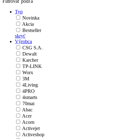
Filtrovať podľa
Typ
Novinka
Akcia
Bestseller
skryť
Výrobca
CSG S.A.
Dewalt
Karcher
TP-LINK
Worx
3M
4Living
4PRO
4smarts
70mai
Abac
Acer
Acorn
Activejet
Activeshop