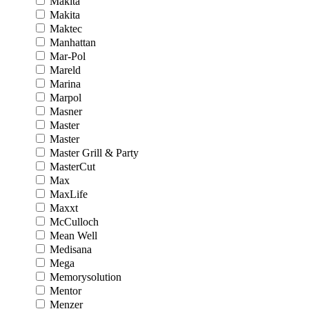
Makita
Makita
Maktec
Manhattan
Mar-Pol
Mareld
Marina
Marpol
Masner
Master
Master
Master Grill & Party
MasterCut
Max
MaxLife
Maxxt
McCulloch
Mean Well
Medisana
Mega
Memorysolution
Mentor
Menzer