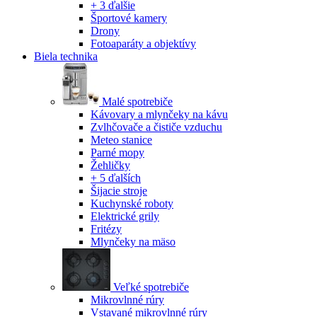
+ 3 ďalšie
Športové kamery
Drony
Fotoaparáty a objektívy
Biela technika
Malé spotrebiče
Kávovary a mlynčeky na kávu
Zvlhčovače a čističe vzduchu
Meteo stanice
Parné mopy
Žehličky
+ 5 ďalších
Šijacie stroje
Kuchynské roboty
Elektrické grily
Fritézy
Mlynčeky na mäso
Veľké spotrebiče
Mikrovlnné rúry
Vstavané mikrovlnné rúry