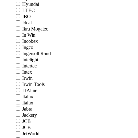
Hyundai
I-TEC
IBO
Ideal
Ikra Mogatec
In Win
Incobex
Ingco
Ingersoll Rand
Intelight
Intertec
Intex
Irwin
Irwin Tools
ITAline
Italux
Italux
Jabra
Jackery
JCB
JCB
JetWorld