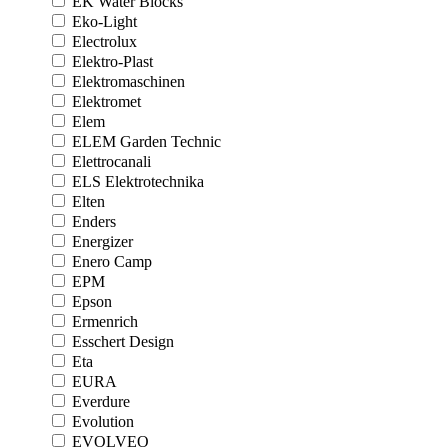
EK Water Blocks
Eko-Light
Electrolux
Elektro-Plast
Elektromaschinen
Elektromet
Elem
ELEM Garden Technic
Elettrocanali
ELS Elektrotechnika
Elten
Enders
Energizer
Enero Camp
EPM
Epson
Ermenrich
Esschert Design
Eta
EURA
Everdure
Evolution
EVOLVEO