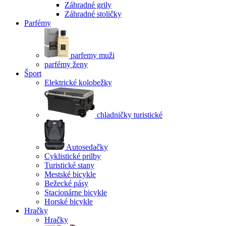
Záhradné grily
Záhradné stoličky
Parfémy
parfemy muži
parfémy ženy
Šport
Elektrické kolobežky
chladničky turistické
Autosedačky
Cyklistické prilby
Turistické stany
Mestské bicykle
Bežecké pásy
Stacionárne bicykle
Horské bicykle
Hračky
Hračky