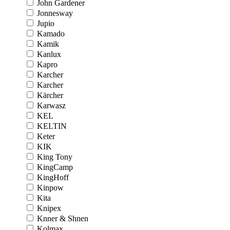
John Gardener
Jonnesway
Jupio
Kamado
Kamik
Kanlux
Kapro
Karcher
Karcher
Kärcher
Karwasz
KEL
KELTIN
Keter
KIK
King Tony
KingCamp
KingHoff
Kinpow
Kita
Knipex
Knner & Shnen
Kolmax