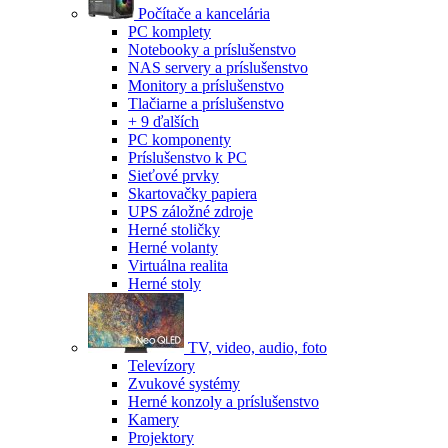
Počítače a kancelária
PC komplety
Notebooky a príslušenstvo
NAS servery a príslušenstvo
Monitory a príslušenstvo
Tlačiarne a príslušenstvo
+ 9 ďalších
PC komponenty
Príslušenstvo k PC
Sieťové prvky
Skartovačky papiera
UPS záložné zdroje
Herné stoličky
Herné volanty
Virtuálna realita
Herné stoly
TV, video, audio, foto
Televízory
Zvukové systémy
Herné konzoly a príslušenstvo
Kamery
Projektory