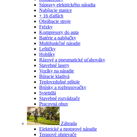
Súpravy elektrického náradia
Nabíjacie stanice
+ 16 ďalších
Obrábacie stroje
Frézky
Kompresory do auta
Batérie a nabíjačky
Multifunkčné náradie
Leštičky
Hoblíky
Rázové a pneumatické uťahováky
Stavebné lasery
Vozíky na náradie
Búracie kladivá
Teplovzdušné pištole
Brúsky a rozbrusovačky
Svietidlá
Stavebné rozvádzače
Pracovná obuv
Záhrada
Elektrické a motorové náradie
Terasové ohrievače