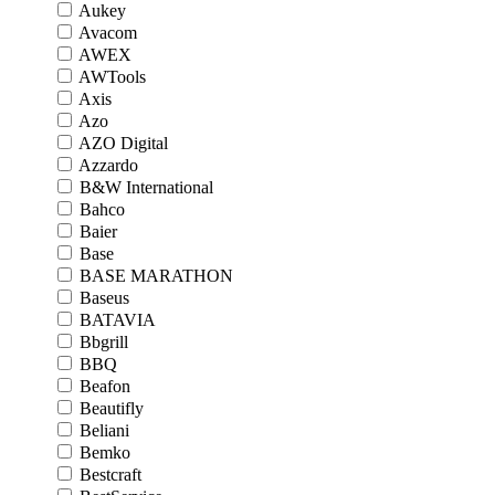
Aukey
Avacom
AWEX
AWTools
Axis
Azo
AZO Digital
Azzardo
B&W International
Bahco
Baier
Base
BASE MARATHON
Baseus
BATAVIA
Bbgrill
BBQ
Beafon
Beautifly
Beliani
Bemko
Bestcraft