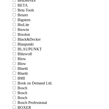
BestService
BETA
Beta Tools
Beurer
Bigstern
BioLite
Biowin
Bixolon
Black&Decker
Blaupunkt
BLAUPUNKT
Blitzwolf
Blow
Blow
Bluetti
Bluetti
BMI
Book on Demand Ltd.
Bosch
Bosch
Bosch
Bosch Professional
BOXER