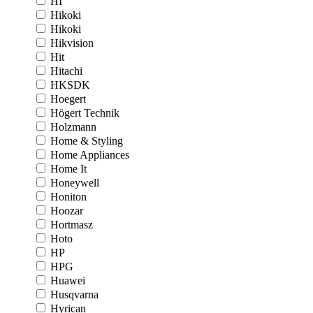
HI
Hikoki
Hikoki
Hikvision
Hit
Hitachi
HKSDK
Hoegert
Högert Technik
Holzmann
Home & Styling
Home Appliances
Home It
Honeywell
Honiton
Hoozar
Hortmasz
Hoto
HP
HPG
Huawei
Husqvarna
Hyrican