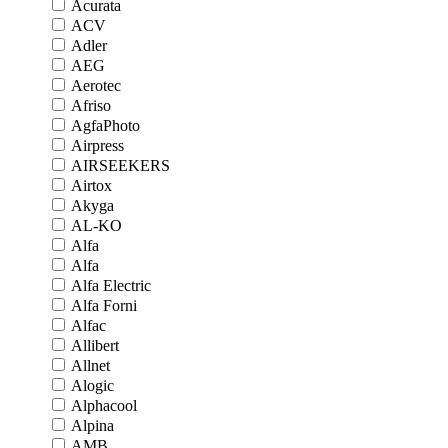
Acurata
ACV
Adler
AEG
Aerotec
Afriso
AgfaPhoto
Airpress
AIRSEEKERS
Airtox
Akyga
AL-KO
Alfa
Alfa
Alfa Electric
Alfa Forni
Alfac
Allibert
Allnet
Alogic
Alphacool
Alpina
AMB