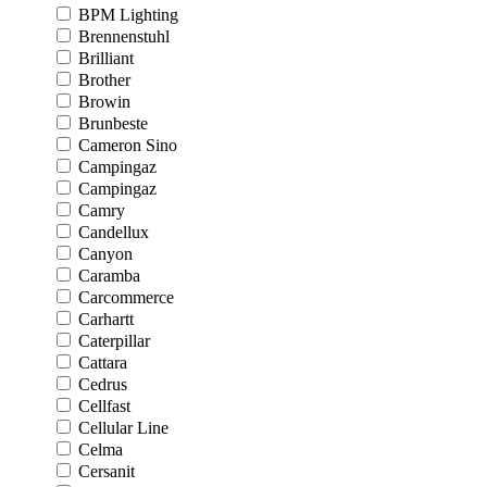
BPM Lighting
Brennenstuhl
Brilliant
Brother
Browin
Brunbeste
Cameron Sino
Campingaz
Campingaz
Camry
Candellux
Canyon
Caramba
Carcommerce
Carhartt
Caterpillar
Cattara
Cedrus
Cellfast
Cellular Line
Celma
Cersanit