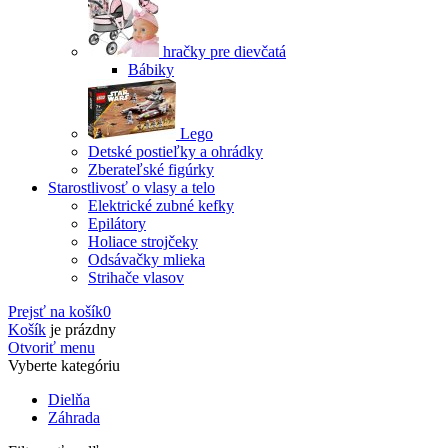
hračky pre dievčatá
Bábiky
Lego
Detské postieľky a ohrádky
Zberateľské figúrky
Starostlivosť o vlasy a telo
Elektrické zubné kefky
Epilátory
Holiace strojčeky
Odsávačky mlieka
Strihače vlasov
Prejsť na košík
0
Košík
je prázdny
Otvoriť menu
Vyberte kategóriu
Dielňa
Záhrada