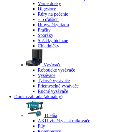
Varné dosky
Digestory
Rúry na pečenie
+ 5 ďalších
Umývačky riadu
Práčky
Sporáky
Sušičky bielizne
Chladničky
Vysávače
Robotické vysávače
Vysávače
Tyčové vysávače
Priemyselné vysávače
Ručné vysávače
Dom a záhrada
(aktuálny)
Dielňa
AKU vŕtačky a skrutkovače
Píly
Kompresory