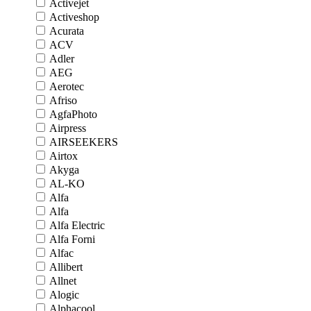
Activejet
Activeshop
Acurata
ACV
Adler
AEG
Aerotec
Afriso
AgfaPhoto
Airpress
AIRSEEKERS
Airtox
Akyga
AL-KO
Alfa
Alfa
Alfa Electric
Alfa Forni
Alfac
Allibert
Allnet
Alogic
Alphacool