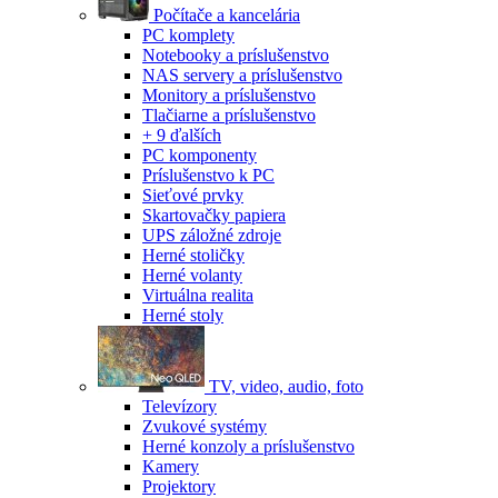
Počítače a kancelária
PC komplety
Notebooky a príslušenstvo
NAS servery a príslušenstvo
Monitory a príslušenstvo
Tlačiarne a príslušenstvo
+ 9 ďalších
PC komponenty
Príslušenstvo k PC
Sieťové prvky
Skartovačky papiera
UPS záložné zdroje
Herné stoličky
Herné volanty
Virtuálna realita
Herné stoly
TV, video, audio, foto
Televízory
Zvukové systémy
Herné konzoly a príslušenstvo
Kamery
Projektory