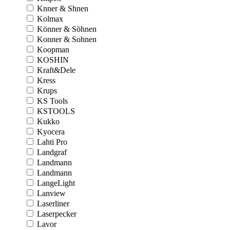
Knner & Shnen
Kolmax
Könner & Söhnen
Konner & Sohnen
Koopman
KOSHIN
Kraft&Dele
Kress
Krups
KS Tools
KSTOOLS
Kukko
Kyocera
Lahti Pro
Landgraf
Landmann
Landmann
LangeLight
Lanview
Laserliner
Laserpecker
Lavor