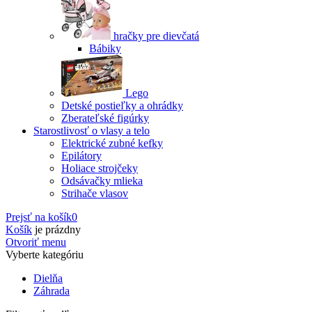
hračky pre dievčatá
Bábiky
Lego
Detské postieľky a ohrádky
Zberateľské figúrky
Starostlivosť o vlasy a telo
Elektrické zubné kefky
Epilátory
Holiace strojčeky
Odsávačky mlieka
Strihače vlasov
Prejsť na košík
0
Košík
je prázdny
Otvoriť menu
Vyberte kategóriu
Dielňa
Záhrada