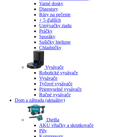
Varné dosky
Digestory
Rúry na pečenie
+ 5 ďalších
Umývačky riadu
Práčky
Sporáky
Sušičky bielizne
Chladničky
Vysávače
Robotické vysávače
Vysávače
Tyčové vysávače
Priemyselné vysávače
Ručné vysávače
Dom a záhrada
(aktuálny)
Dielňa
AKU vŕtačky a skrutkovače
Píly
Kompresory