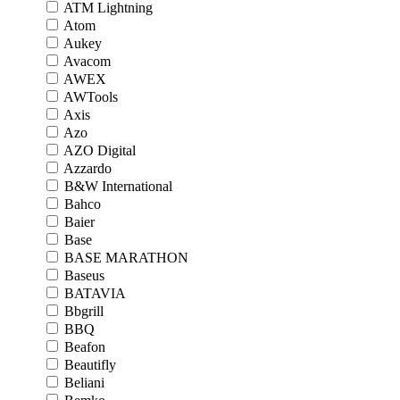
ATM Lightning
Atom
Aukey
Avacom
AWEX
AWTools
Axis
Azo
AZO Digital
Azzardo
B&W International
Bahco
Baier
Base
BASE MARATHON
Baseus
BATAVIA
Bbgrill
BBQ
Beafon
Beautifly
Beliani