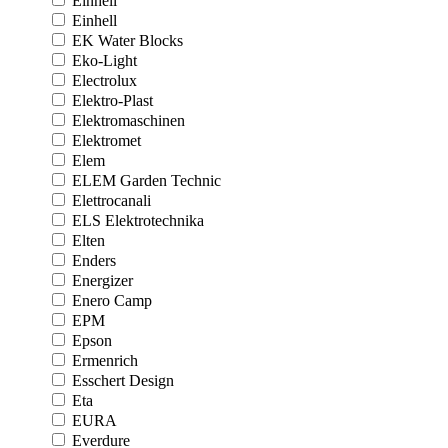
Einhell
Einhell
EK Water Blocks
Eko-Light
Electrolux
Elektro-Plast
Elektromaschinen
Elektromet
Elem
ELEM Garden Technic
Elettrocanali
ELS Elektrotechnika
Elten
Enders
Energizer
Enero Camp
EPM
Epson
Ermenrich
Esschert Design
Eta
EURA
Everdure