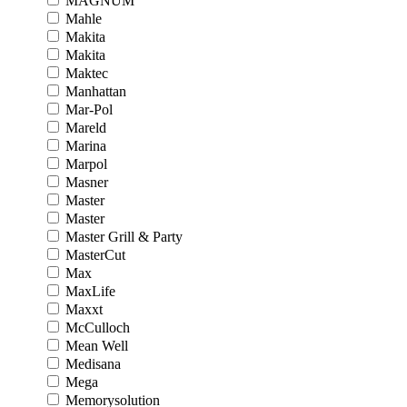
MAGNUM
Mahle
Makita
Makita
Maktec
Manhattan
Mar-Pol
Mareld
Marina
Marpol
Masner
Master
Master
Master Grill & Party
MasterCut
Max
MaxLife
Maxxt
McCulloch
Mean Well
Medisana
Mega
Memorysolution