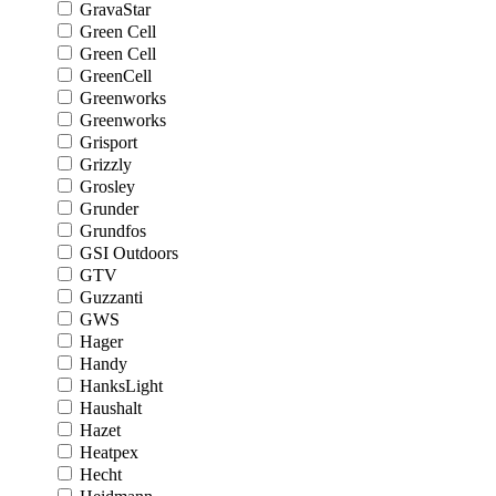
GravaStar
Green Cell
Green Cell
GreenCell
Greenworks
Greenworks
Grisport
Grizzly
Grosley
Grunder
Grundfos
GSI Outdoors
GTV
Guzzanti
GWS
Hager
Handy
HanksLight
Haushalt
Hazet
Heatpex
Hecht