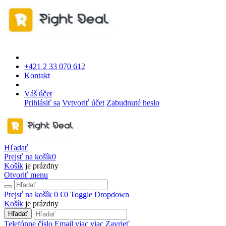
+421 2 33 070 612
Kontakt
Váš účet
Prihlásiť sa
Vytvoriť účet
Zabudnuté heslo
Hľadať
Prejsť na košík
0
Košík
je prázdny
Otvoriť menu
Prejsť na košík
0 €
0
Toggle Dropdown
Košík
je prázdny
Hľadať
Telefónne číslo
Email
viac
viac
Zavrieť