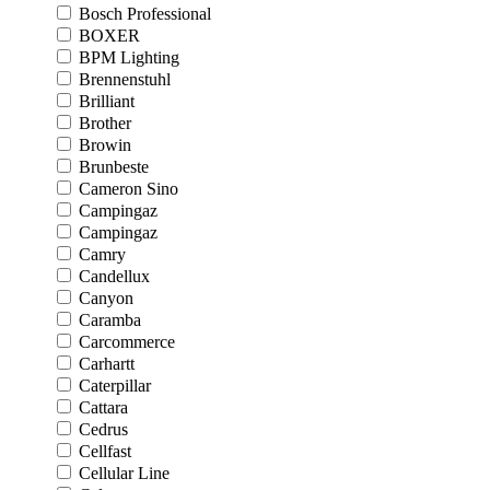
Bosch Professional
BOXER
BPM Lighting
Brennenstuhl
Brilliant
Brother
Browin
Brunbeste
Cameron Sino
Campingaz
Campingaz
Camry
Candellux
Canyon
Caramba
Carcommerce
Carhartt
Caterpillar
Cattara
Cedrus
Cellfast
Cellular Line