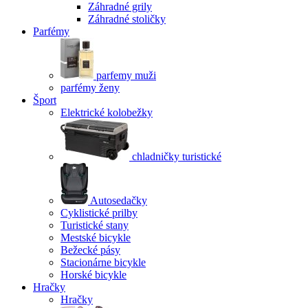
Záhradné grily
Záhradné stoličky
Parfémy
parfemy muži
parfémy ženy
Šport
Elektrické kolobežky
chladničky turistické
Autosedačky
Cyklistické prilby
Turistické stany
Mestské bicykle
Bežecké pásy
Stacionárne bicykle
Horské bicykle
Hračky
Hračky