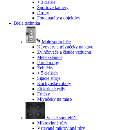
+ 3 ďalšie
Športové kamery
Drony
Fotoaparáty a objektívy
Biela technika
Malé spotrebiče
Kávovary a mlynčeky na kávu
Zvlhčovače a čističe vzduchu
Meteo stanice
Parné mopy
Žehličky
+ 5 ďalších
Šijacie stroje
Kuchynské roboty
Elektrické grily
Fritézy
Mlynčeky na mäso
Veľké spotrebiče
Mikrovlnné rúry
Vstavané mikrovlnné rúry