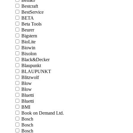
Bemko
Bestcraft
BestService
BETA
Beta Tools
Beurer
Bigstern
BioLite
Biowin
Bixolon
Black&Decker
Blaupunkt
BLAUPUNKT
Blitzwolf
Blow
Blow
Bluetti
Bluetti
BMI
Book on Demand Ltd.
Bosch
Bosch
Bosch