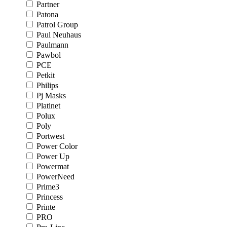
Partner
Patona
Patrol Group
Paul Neuhaus
Paulmann
Pawbol
PCE
Petkit
Philips
Pj Masks
Platinet
Polux
Poly
Portwest
Power Color
Power Up
Powermat
PowerNeed
Prime3
Princess
Printe
PRO