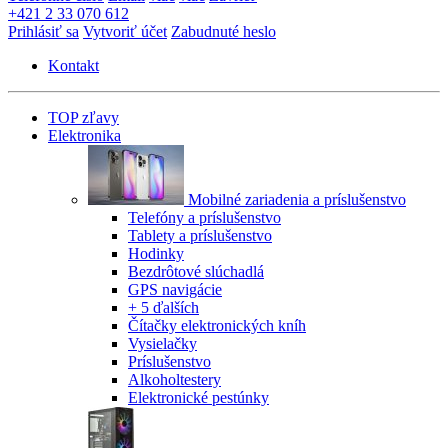
+421 2 33 070 612
Prihlásiť sa
Vytvoriť účet
Zabudnuté heslo
Kontakt
TOP zľavy
Elektronika
Mobilné zariadenia a príslušenstvo
Telefóny a príslušenstvo
Tablety a príslušenstvo
Hodinky
Bezdrôtové slúchadlá
GPS navigácie
+ 5 ďalších
Čítačky elektronických kníh
Vysielačky
Príslušenstvo
Alkoholtestery
Elektronické pestúnky