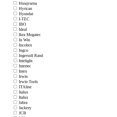
Husqvarna
Hyrican
Hyundai
I-TEC
IBO
Ideal
Ikra Mogatec
In Win
Incobex
Ingco
Ingersoll Rand
Intelight
Intertec
Intex
Irwin
Irwin Tools
ITAline
Italux
Italux
Jabra
Jackery
JCB