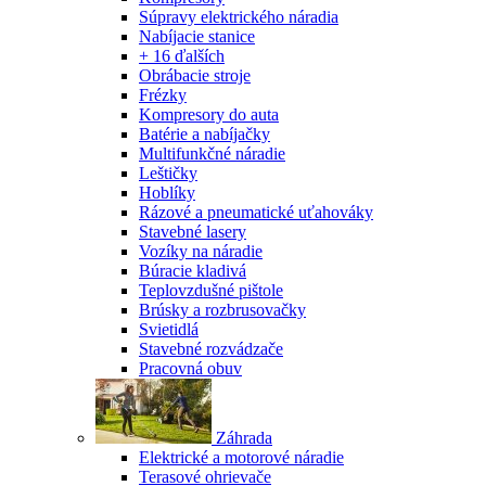
Súpravy elektrického náradia
Nabíjacie stanice
+ 16 ďalších
Obrábacie stroje
Frézky
Kompresory do auta
Batérie a nabíjačky
Multifunkčné náradie
Leštičky
Hoblíky
Rázové a pneumatické uťahováky
Stavebné lasery
Vozíky na náradie
Búracie kladivá
Teplovzdušné pištole
Brúsky a rozbrusovačky
Svietidlá
Stavebné rozvádzače
Pracovná obuv
Záhrada
Elektrické a motorové náradie
Terasové ohrievače