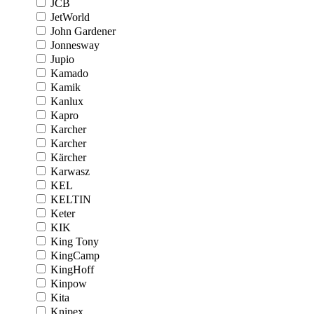
JCB
JetWorld
John Gardener
Jonnesway
Jupio
Kamado
Kamik
Kanlux
Kapro
Karcher
Karcher
Kärcher
Karwasz
KEL
KELTIN
Keter
KIK
King Tony
KingCamp
KingHoff
Kinpow
Kita
Knipex