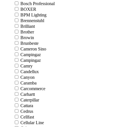
Bosch Professional
BOXER
BPM Lighting
Brennenstuhl
Brilliant
Brother
Browin
Brunbeste
Cameron Sino
Campingaz
Campingaz
Camry
Candellux
Canyon
Caramba
Carcommerce
Carhartt
Caterpillar
Cattara
Cedrus
Cellfast
Cellular Line