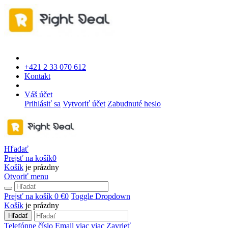
+421 2 33 070 612
Kontakt
Váš účet
Prihlásiť sa
Vytvoriť účet
Zabudnuté heslo
Hľadať
Prejsť na košík
0
Košík
je prázdny
Otvoriť menu
Prejsť na košík
0 €
0
Toggle Dropdown
Košík
je prázdny
Hľadať
Telefónne číslo
Email
viac
viac
Zavrieť