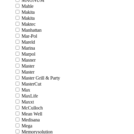
MAGNUM
Mahle
Makita
Makita
Maktec
Manhattan
Mar-Pol
Mareld
Marina
Marpol
Masner
Master
Master
Master Grill & Party
MasterCut
Max
MaxLife
Maxxt
McCulloch
Mean Well
Medisana
Mega
Memorysolution