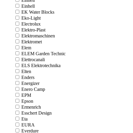
Einhell
Einhell
EK Water Blocks
Eko-Light
Electrolux
Elektro-Plast
Elektromaschinen
Elektromet
Elem
ELEM Garden Technic
Elettrocanali
ELS Elektrotechnika
Elten
Enders
Energizer
Enero Camp
EPM
Epson
Ermenrich
Esschert Design
Eta
EURA
Everdure