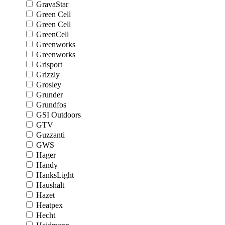
GravaStar
Green Cell
Green Cell
GreenCell
Greenworks
Greenworks
Grisport
Grizzly
Grosley
Grunder
Grundfos
GSI Outdoors
GTV
Guzzanti
GWS
Hager
Handy
HanksLight
Haushalt
Hazet
Heatpex
Hecht