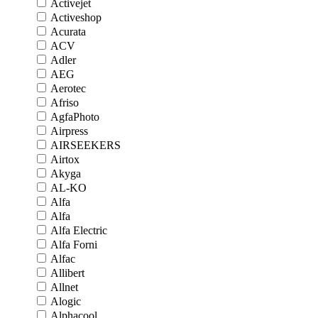
Activejet
Activeshop
Acurata
ACV
Adler
AEG
Aerotec
Afriso
AgfaPhoto
Airpress
AIRSEEKERS
Airtox
Akyga
AL-KO
Alfa
Alfa
Alfa Electric
Alfa Forni
Alfac
Allibert
Allnet
Alogic
Alphacool