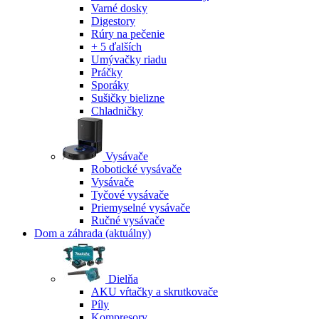
Varné dosky
Digestory
Rúry na pečenie
+ 5 ďalších
Umývačky riadu
Práčky
Sporáky
Sušičky bielizne
Chladničky
Vysávače
Robotické vysávače
Vysávače
Tyčové vysávače
Priemyselné vysávače
Ručné vysávače
Dom a záhrada
(aktuálny)
Dielňa
AKU vŕtačky a skrutkovače
Píly
Kompresory