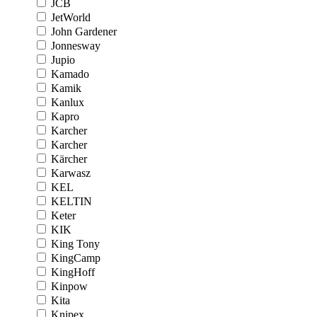
JCB
JetWorld
John Gardener
Jonnesway
Jupio
Kamado
Kamik
Kanlux
Kapro
Karcher
Karcher
Kärcher
Karwasz
KEL
KELTIN
Keter
KIK
King Tony
KingCamp
KingHoff
Kinpow
Kita
Knipex