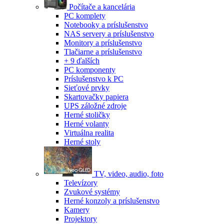
Počítače a kancelária
PC komplety
Notebooky a príslušenstvo
NAS servery a príslušenstvo
Monitory a príslušenstvo
Tlačiarne a príslušenstvo
+ 9 ďalších
PC komponenty
Príslušenstvo k PC
Sieťové prvky
Skartovačky papiera
UPS záložné zdroje
Herné stoličky
Herné volanty
Virtuálna realita
Herné stoly
TV, video, audio, foto
Televízory
Zvukové systémy
Herné konzoly a príslušenstvo
Kamery
Projektory