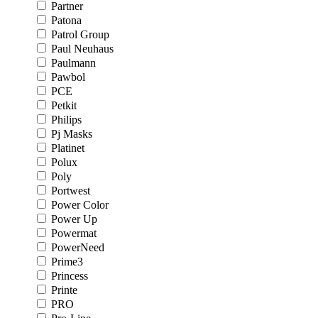
Partner
Patona
Patrol Group
Paul Neuhaus
Paulmann
Pawbol
PCE
Petkit
Philips
Pj Masks
Platinet
Polux
Poly
Portwest
Power Color
Power Up
Powermat
PowerNeed
Prime3
Princess
Printe
PRO