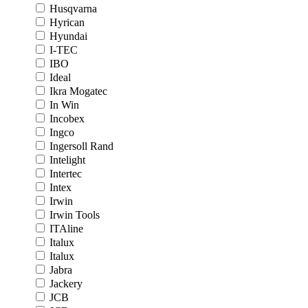
Husqvarna
Hyrican
Hyundai
I-TEC
IBO
Ideal
Ikra Mogatec
In Win
Incobex
Ingco
Ingersoll Rand
Intelight
Intertec
Intex
Irwin
Irwin Tools
ITAline
Italux
Italux
Jabra
Jackery
JCB