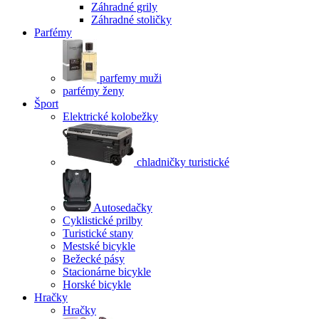
Záhradné grily
Záhradné stoličky
Parfémy
parfemy muži
parfémy ženy
Šport
Elektrické kolobežky
chladničky turistické
Autosedačky
Cyklistické prilby
Turistické stany
Mestské bicykle
Bežecké pásy
Stacionárne bicykle
Horské bicykle
Hračky
Hračky