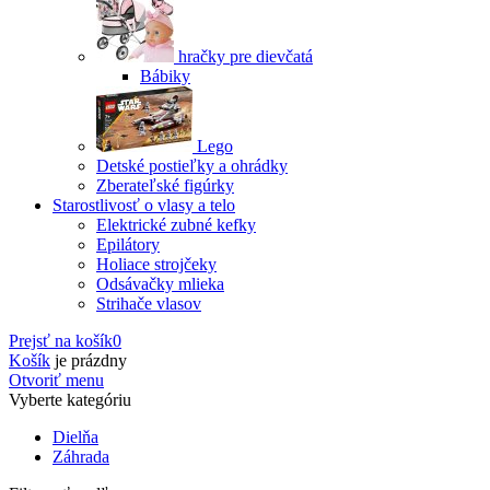
hračky pre dievčatá
Bábiky
Lego
Detské postieľky a ohrádky
Zberateľské figúrky
Starostlivosť o vlasy a telo
Elektrické zubné kefky
Epilátory
Holiace strojčeky
Odsávačky mlieka
Strihače vlasov
Prejsť na košík
0
Košík
je prázdny
Otvoriť menu
Vyberte kategóriu
Dielňa
Záhrada