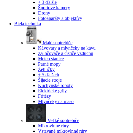
+ 3 ďalšie
Športové kamery
Drony
Fotoaparáty a objektívy
Biela technika
Malé spotrebiče
Kávovary a mlynčeky na kávu
Zvlhčovače a čističe vzduchu
Meteo stanice
Parné mopy
Žehličky
+ 5 ďalších
Šijacie stroje
Kuchynské roboty
Elektrické grily
Fritézy
Mlynčeky na mäso
Veľké spotrebiče
Mikrovlnné rúry
Vstavané mikrovlnné rúry