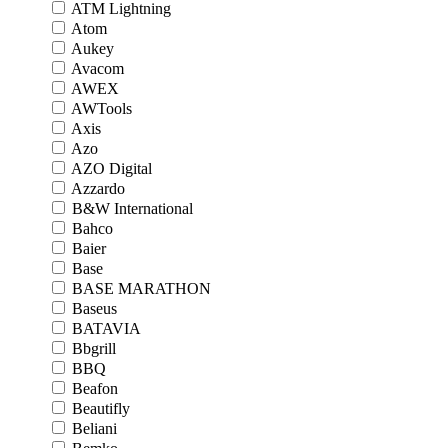
ATM Lightning
Atom
Aukey
Avacom
AWEX
AWTools
Axis
Azo
AZO Digital
Azzardo
B&W International
Bahco
Baier
Base
BASE MARATHON
Baseus
BATAVIA
Bbgrill
BBQ
Beafon
Beautifly
Beliani