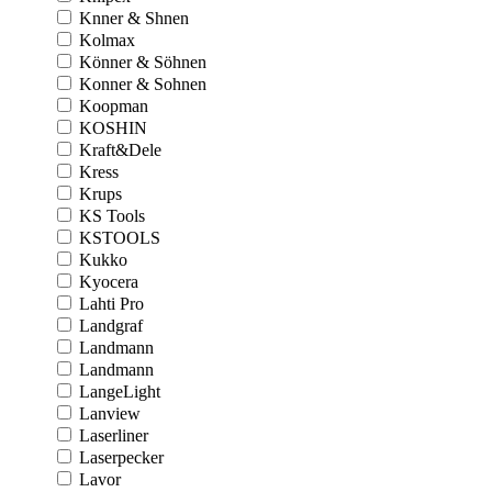
Knner & Shnen
Kolmax
Könner & Söhnen
Konner & Sohnen
Koopman
KOSHIN
Kraft&Dele
Kress
Krups
KS Tools
KSTOOLS
Kukko
Kyocera
Lahti Pro
Landgraf
Landmann
Landmann
LangeLight
Lanview
Laserliner
Laserpecker
Lavor