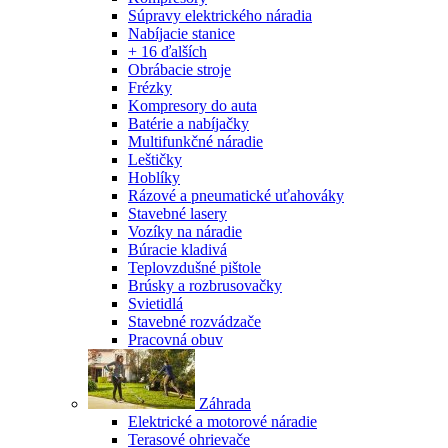
Súpravy elektrického náradia
Nabíjacie stanice
+ 16 ďalších
Obrábacie stroje
Frézky
Kompresory do auta
Batérie a nabíjačky
Multifunkčné náradie
Leštičky
Hoblíky
Rázové a pneumatické uťahováky
Stavebné lasery
Vozíky na náradie
Búracie kladivá
Teplovzdušné pištole
Brúsky a rozbrusovačky
Svietidlá
Stavebné rozvádzače
Pracovná obuv
Záhrada
Elektrické a motorové náradie
Terasové ohrievače