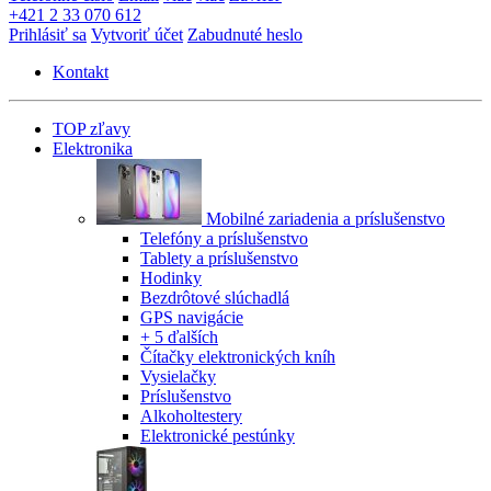
+421 2 33 070 612
Prihlásiť sa
Vytvoriť účet
Zabudnuté heslo
Kontakt
TOP zľavy
Elektronika
Mobilné zariadenia a príslušenstvo
Telefóny a príslušenstvo
Tablety a príslušenstvo
Hodinky
Bezdrôtové slúchadlá
GPS navigácie
+ 5 ďalších
Čítačky elektronických kníh
Vysielačky
Príslušenstvo
Alkoholtestery
Elektronické pestúnky