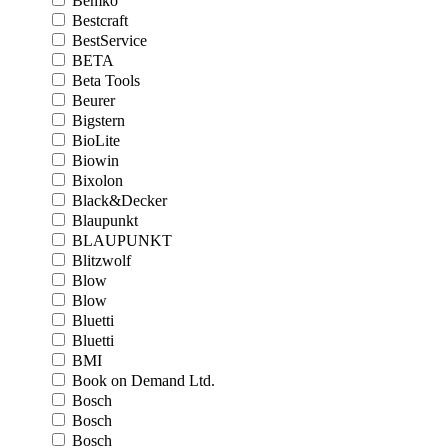
Bemko
Bestcraft
BestService
BETA
Beta Tools
Beurer
Bigstern
BioLite
Biowin
Bixolon
Black&Decker
Blaupunkt
BLAUPUNKT
Blitzwolf
Blow
Blow
Bluetti
Bluetti
BMI
Book on Demand Ltd.
Bosch
Bosch
Bosch