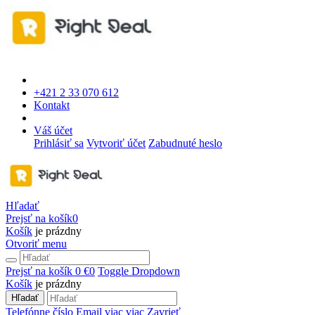
+421 2 33 070 612
Kontakt
Váš účet
Prihlásiť sa
Vytvoriť účet
Zabudnuté heslo
Hľadať
Prejsť na košík
0
Košík
je prázdny
Otvoriť menu
Prejsť na košík
0 €
0
Toggle Dropdown
Košík
je prázdny
Hľadať
Telefónne číslo
Email
viac
viac
Zavrieť