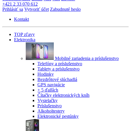
+421 2 33 070 612
Prihlásiť sa
Vytvoriť účet
Zabudnuté heslo
Kontakt
TOP zľavy
Elektronika
Mobilné zariadenia a príslušenstvo
Telefóny a príslušenstvo
Tablety a príslušenstvo
Hodinky
Bezdrôtové slúchadlá
GPS navigácie
+ 5 ďalších
Čítačky elektronických kníh
Vysielačky
Príslušenstvo
Alkoholtestery
Elektronické pestúnky