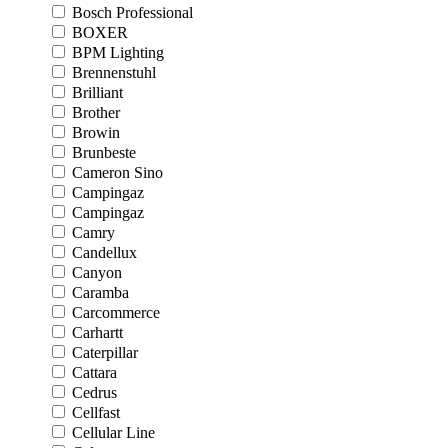
Bosch Professional
BOXER
BPM Lighting
Brennenstuhl
Brilliant
Brother
Browin
Brunbeste
Cameron Sino
Campingaz
Campingaz
Camry
Candellux
Canyon
Caramba
Carcommerce
Carhartt
Caterpillar
Cattara
Cedrus
Cellfast
Cellular Line