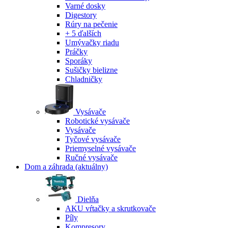
Varné dosky
Digestory
Rúry na pečenie
+ 5 ďalších
Umývačky riadu
Práčky
Sporáky
Sušičky bielizne
Chladničky
Vysávače
Robotické vysávače
Vysávače
Tyčové vysávače
Priemyselné vysávače
Ručné vysávače
Dom a záhrada
(aktuálny)
Dielňa
AKU vŕtačky a skrutkovače
Píly
Kompresory