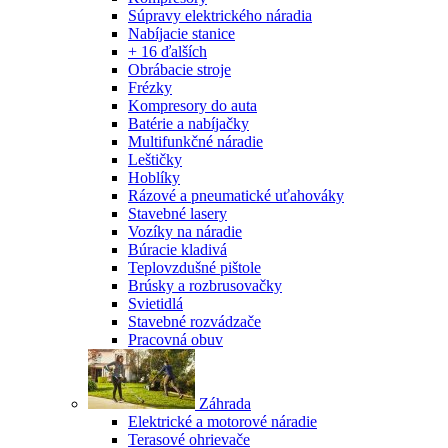
Súpravy elektrického náradia
Nabíjacie stanice
+ 16 ďalších
Obrábacie stroje
Frézky
Kompresory do auta
Batérie a nabíjačky
Multifunkčné náradie
Leštičky
Hoblíky
Rázové a pneumatické uťahováky
Stavebné lasery
Vozíky na náradie
Búracie kladivá
Teplovzdušné pištole
Brúsky a rozbrusovačky
Svietidlá
Stavebné rozvádzače
Pracovná obuv
Záhrada
Elektrické a motorové náradie
Terasové ohrievače