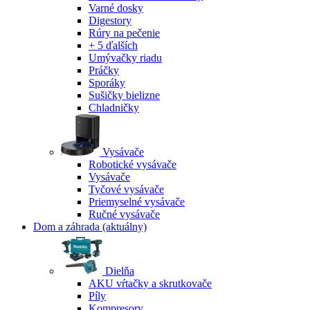
Varné dosky
Digestory
Rúry na pečenie
+ 5 ďalších
Umývačky riadu
Práčky
Sporáky
Sušičky bielizne
Chladničky
Vysávače
Robotické vysávače
Vysávače
Tyčové vysávače
Priemyselné vysávače
Ručné vysávače
Dom a záhrada
(aktuálny)
Dielňa
AKU vŕtačky a skrutkovače
Píly
Kompresory