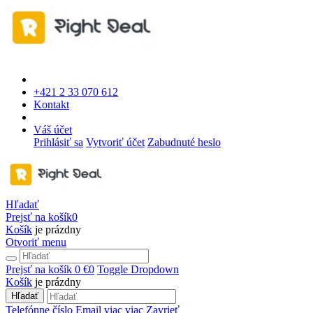
+421 2 33 070 612
Kontakt
Váš účet
Prihlásiť sa
Vytvoriť účet
Zabudnuté heslo
Hľadať
Prejsť na košík
0
Košík
je prázdny
Otvoriť menu
Prejsť na košík
0 €
0
Toggle Dropdown
Košík
je prázdny
Hľadať
Telefónne číslo
Email
viac
viac
Zavrieť