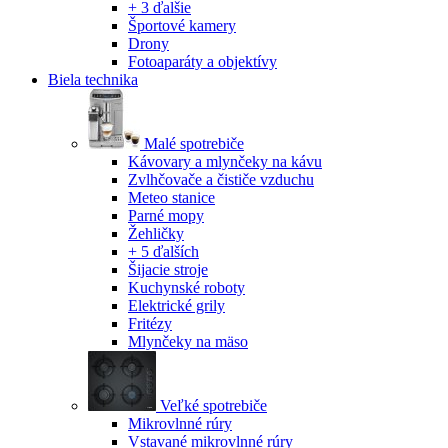
+ 3 ďalšie
Športové kamery
Drony
Fotoaparáty a objektívy
Biela technika
Malé spotrebiče
Kávovary a mlynčeky na kávu
Zvlhčovače a čističe vzduchu
Meteo stanice
Parné mopy
Žehličky
+ 5 ďalších
Šijacie stroje
Kuchynské roboty
Elektrické grily
Fritézy
Mlynčeky na mäso
Veľké spotrebiče
Mikrovlnné rúry
Vstavané mikrovlnné rúry