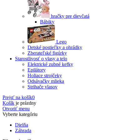
hračky pre dievčatá
Bábiky
Lego
Detské postieľky a ohrádky
Zberateľské figúrky
Starostlivosť o vlasy a telo
Elektrické zubné kefky
Epilátory
Holiace strojčeky
Odsávačky mlieka
Strihače vlasov
Prejsť na košík
0
Košík
je prázdny
Otvoriť menu
Vyberte kategóriu
Dielňa
Záhrada