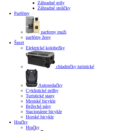
Záhradné grily
Záhradné stoličky
Parfémy
parfemy muži
parfémy ženy
Šport
Elektrické kolobežky
chladničky turistické
Autosedačky
Cyklistické prilby
Turistické stany
Mestské bicykle
Bežecké pásy
Stacionárne bicykle
Horské bicykle
Hračky
Hračky