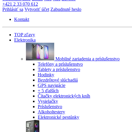
+421 2 33 070 612
Prihlásiť sa
Vytvoriť účet
Zabudnuté heslo
Kontakt
TOP zľavy
Elektronika
Mobilné zariadenia a príslušenstvo
Telefóny a príslušenstvo
Tablety a príslušenstvo
Hodinky
Bezdrôtové slúchadlá
GPS navigácie
+ 5 ďalších
Čítačky elektronických kníh
Vysielačky
Príslušenstvo
Alkoholtestery
Elektronické pestúnky