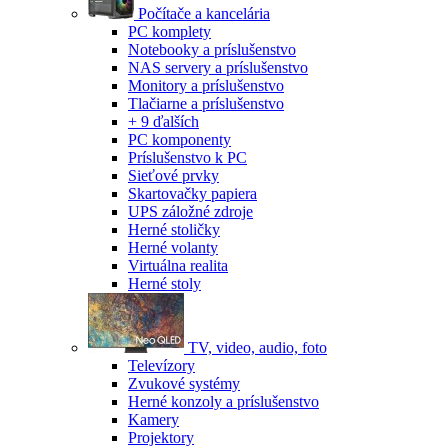
Počítače a kancelária
PC komplety
Notebooky a príslušenstvo
NAS servery a príslušenstvo
Monitory a príslušenstvo
Tlačiarne a príslušenstvo
+ 9 ďalších
PC komponenty
Príslušenstvo k PC
Sieťové prvky
Skartovačky papiera
UPS záložné zdroje
Herné stoličky
Herné volanty
Virtuálna realita
Herné stoly
TV, video, audio, foto
Televízory
Zvukové systémy
Herné konzoly a príslušenstvo
Kamery
Projektory