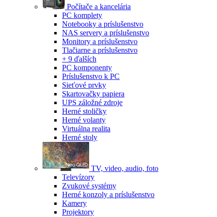
Počítače a kancelária
PC komplety
Notebooky a príslušenstvo
NAS servery a príslušenstvo
Monitory a príslušenstvo
Tlačiarne a príslušenstvo
+ 9 ďalších
PC komponenty
Príslušenstvo k PC
Sieťové prvky
Skartovačky papiera
UPS záložné zdroje
Herné stoličky
Herné volanty
Virtuálna realita
Herné stoly
TV, video, audio, foto
Televízory
Zvukové systémy
Herné konzoly a príslušenstvo
Kamery
Projektory