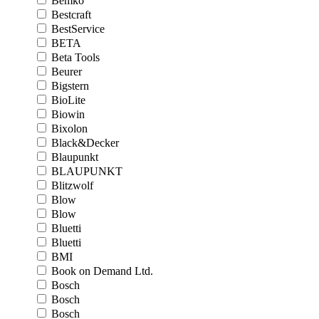
Bemko
Bestcraft
BestService
BETA
Beta Tools
Beurer
Bigstern
BioLite
Biowin
Bixolon
Black&Decker
Blaupunkt
BLAUPUNKT
Blitzwolf
Blow
Blow
Bluetti
Bluetti
BMI
Book on Demand Ltd.
Bosch
Bosch
Bosch