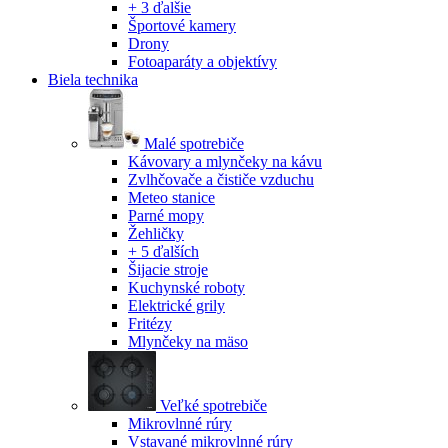
+ 3 ďalšie
Športové kamery
Drony
Fotoaparáty a objektívy
Biela technika
Malé spotrebiče
Kávovary a mlynčeky na kávu
Zvlhčovače a čističe vzduchu
Meteo stanice
Parné mopy
Žehličky
+ 5 ďalších
Šijacie stroje
Kuchynské roboty
Elektrické grily
Fritézy
Mlynčeky na mäso
Veľké spotrebiče
Mikrovlnné rúry
Vstavané mikrovlnné rúry