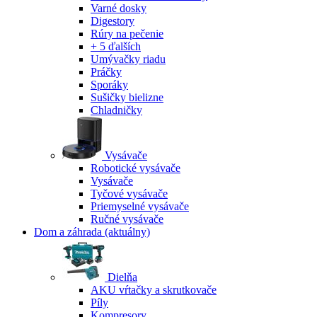
Varné dosky
Digestory
Rúry na pečenie
+ 5 ďalších
Umývačky riadu
Práčky
Sporáky
Sušičky bielizne
Chladničky
Vysávače
Robotické vysávače
Vysávače
Tyčové vysávače
Priemyselné vysávače
Ručné vysávače
Dom a záhrada
(aktuálny)
Dielňa
AKU vŕtačky a skrutkovače
Píly
Kompresory