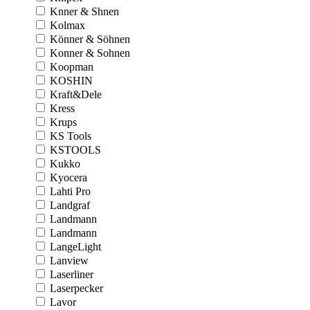
Knner & Shnen
Kolmax
Könner & Söhnen
Konner & Sohnen
Koopman
KOSHIN
Kraft&Dele
Kress
Krups
KS Tools
KSTOOLS
Kukko
Kyocera
Lahti Pro
Landgraf
Landmann
Landmann
LangeLight
Lanview
Laserliner
Laserpecker
Lavor