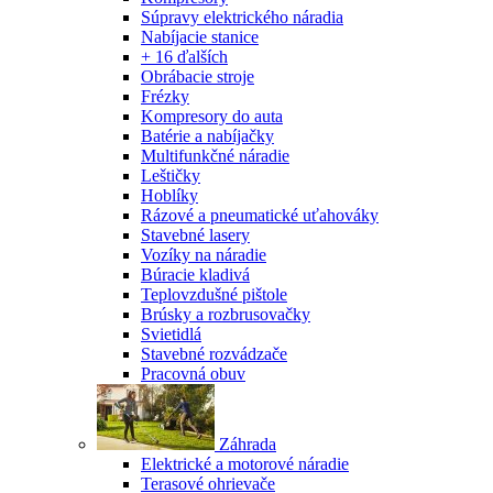
Súpravy elektrického náradia
Nabíjacie stanice
+ 16 ďalších
Obrábacie stroje
Frézky
Kompresory do auta
Batérie a nabíjačky
Multifunkčné náradie
Leštičky
Hoblíky
Rázové a pneumatické uťahováky
Stavebné lasery
Vozíky na náradie
Búracie kladivá
Teplovzdušné pištole
Brúsky a rozbrusovačky
Svietidlá
Stavebné rozvádzače
Pracovná obuv
Záhrada
Elektrické a motorové náradie
Terasové ohrievače