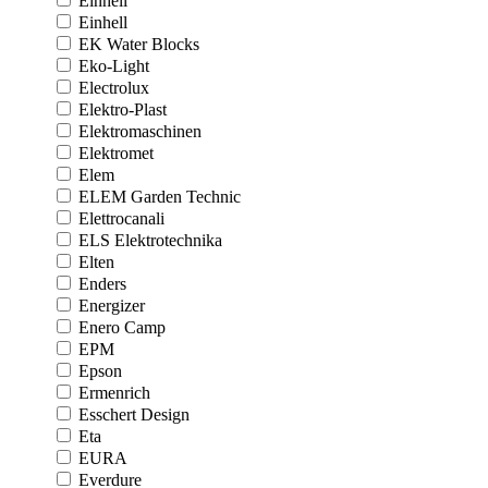
Einhell
Einhell
EK Water Blocks
Eko-Light
Electrolux
Elektro-Plast
Elektromaschinen
Elektromet
Elem
ELEM Garden Technic
Elettrocanali
ELS Elektrotechnika
Elten
Enders
Energizer
Enero Camp
EPM
Epson
Ermenrich
Esschert Design
Eta
EURA
Everdure