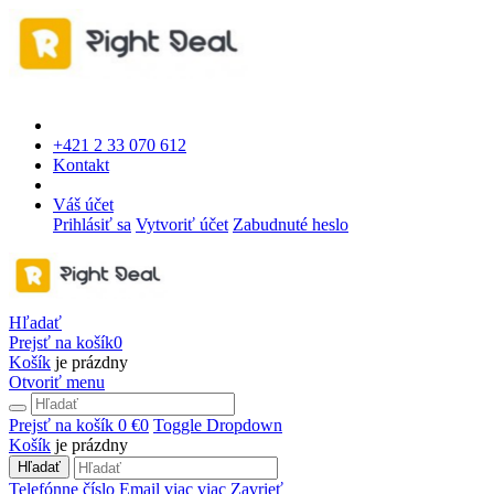
+421 2 33 070 612
Kontakt
Váš účet
Prihlásiť sa
Vytvoriť účet
Zabudnuté heslo
Hľadať
Prejsť na košík
0
Košík
je prázdny
Otvoriť menu
Prejsť na košík
0 €
0
Toggle Dropdown
Košík
je prázdny
Hľadať
Telefónne číslo
Email
viac
viac
Zavrieť