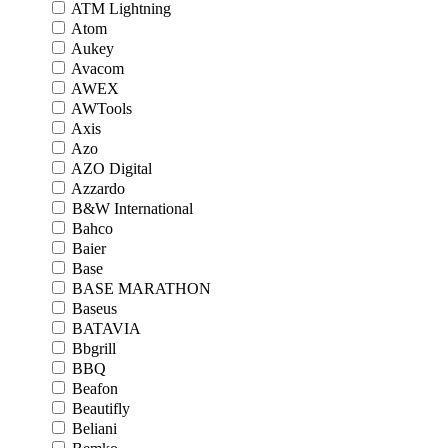
ATM Lightning
Atom
Aukey
Avacom
AWEX
AWTools
Axis
Azo
AZO Digital
Azzardo
B&W International
Bahco
Baier
Base
BASE MARATHON
Baseus
BATAVIA
Bbgrill
BBQ
Beafon
Beautifly
Beliani