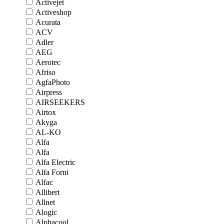
Activejet
Activeshop
Acurata
ACV
Adler
AEG
Aerotec
Afriso
AgfaPhoto
Airpress
AIRSEEKERS
Airtox
Akyga
AL-KO
Alfa
Alfa
Alfa Electric
Alfa Forni
Alfac
Allibert
Allnet
Alogic
Alphacool