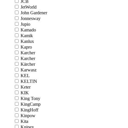
JCB
JetWorld
John Gardener
Jonnesway
Jupio
Kamado
Kamik
Kanlux
Kapro
Karcher
Karcher
Kärcher
Karwasz
KEL
KELTIN
Keter
KIK
King Tony
KingCamp
KingHoff
Kinpow
Kita
Knipex