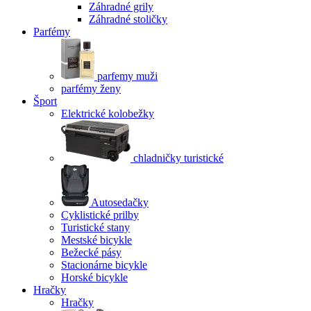
Záhradné grily
Záhradné stoličky
Parfémy
parfemy muži
parfémy ženy
Šport
Elektrické kolobežky
chladničky turistické
Autosedačky
Cyklistické prilby
Turistické stany
Mestské bicykle
Bežecké pásy
Stacionárne bicykle
Horské bicykle
Hračky
Hračky