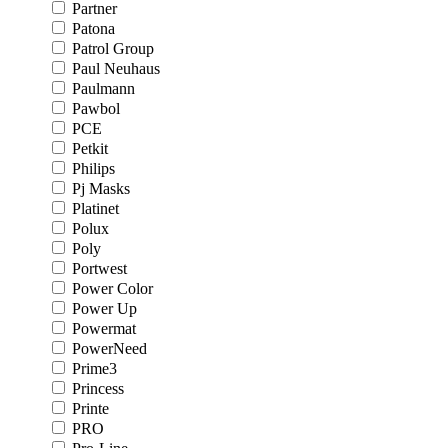
Partner
Patona
Patrol Group
Paul Neuhaus
Paulmann
Pawbol
PCE
Petkit
Philips
Pj Masks
Platinet
Polux
Poly
Portwest
Power Color
Power Up
Powermat
PowerNeed
Prime3
Princess
Printe
PRO