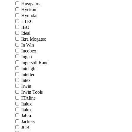
Husqvarna
Hyrican
Hyundai
I-TEC
IBO
Ideal
Ikra Mogatec
In Win
Incobex
Ingco
Ingersoll Rand
Intelight
Intertec
Intex
Irwin
Irwin Tools
ITAline
Italux
Italux
Jabra
Jackery
JCB