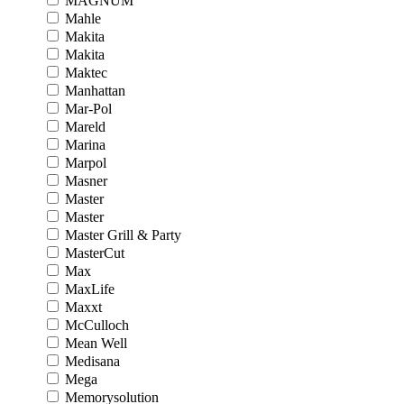
MAGNUM
Mahle
Makita
Makita
Maktec
Manhattan
Mar-Pol
Mareld
Marina
Marpol
Masner
Master
Master
Master Grill & Party
MasterCut
Max
MaxLife
Maxxt
McCulloch
Mean Well
Medisana
Mega
Memorysolution