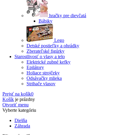
hračky pre dievčatá
Bábiky
Lego
Detské postieľky a ohrádky
Zberateľské figúrky
Starostlivosť o vlasy a telo
Elektrické zubné kefky
Epilátory
Holiace strojčeky
Odsávačky mlieka
Strihače vlasov
Prejsť na košík
0
Košík
je prázdny
Otvoriť menu
Vyberte kategóriu
Dielňa
Záhrada