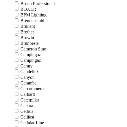
Bosch Professional
BOXER
BPM Lighting
Brennenstuhl
Brilliant
Brother
Browin
Brunbeste
Cameron Sino
Campingaz
Campingaz
Camry
Candellux
Canyon
Caramba
Carcommerce
Carhartt
Caterpillar
Cattara
Cedrus
Cellfast
Cellular Line