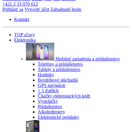
+421 2 33 070 612
Prihlásiť sa
Vytvoriť účet
Zabudnuté heslo
Kontakt
TOP zľavy
Elektronika
Mobilné zariadenia a príslušenstvo
Telefóny a príslušenstvo
Tablety a príslušenstvo
Hodinky
Bezdrôtové slúchadlá
GPS navigácie
+ 5 ďalších
Čítačky elektronických kníh
Vysielačky
Príslušenstvo
Alkoholtestery
Elektronické pestúnky