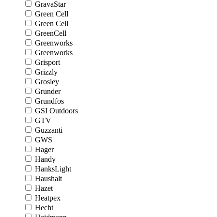
GravaStar
Green Cell
Green Cell
GreenCell
Greenworks
Greenworks
Grisport
Grizzly
Grosley
Grunder
Grundfos
GSI Outdoors
GTV
Guzzanti
GWS
Hager
Handy
HanksLight
Haushalt
Hazet
Heatpex
Hecht