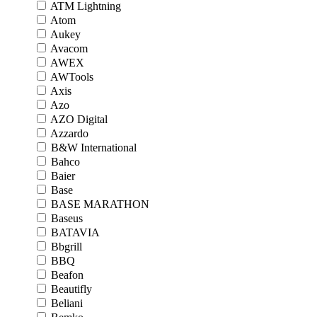
ATM Lightning
Atom
Aukey
Avacom
AWEX
AWTools
Axis
Azo
AZO Digital
Azzardo
B&W International
Bahco
Baier
Base
BASE MARATHON
Baseus
BATAVIA
Bbgrill
BBQ
Beafon
Beautifly
Beliani