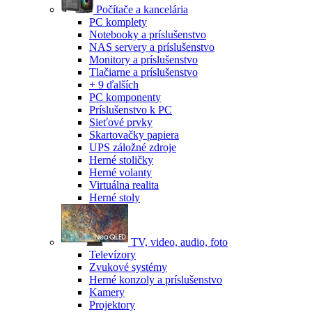
Počítače a kancelária
PC komplety
Notebooky a príslušenstvo
NAS servery a príslušenstvo
Monitory a príslušenstvo
Tlačiarne a príslušenstvo
+ 9 ďalších
PC komponenty
Príslušenstvo k PC
Sieťové prvky
Skartovačky papiera
UPS záložné zdroje
Herné stoličky
Herné volanty
Virtuálna realita
Herné stoly
TV, video, audio, foto
Televízory
Zvukové systémy
Herné konzoly a príslušenstvo
Kamery
Projektory