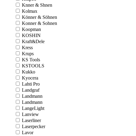
Knner & Shnen
Kolmax
Könner & Söhnen
Konner & Sohnen
Koopman
KOSHIN
Kraft&Dele
Kress
Krups
KS Tools
KSTOOLS
Kukko
Kyocera
Lahti Pro
Landgraf
Landmann
Landmann
LangeLight
Lanview
Laserliner
Laserpecker
Lavor