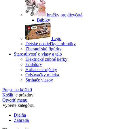
hračky pre dievčatá
Bábiky
Lego
Detské postieľky a ohrádky
Zberateľské figúrky
Starostlivosť o vlasy a telo
Elektrické zubné kefky
Epilátory
Holiace strojčeky
Odsávačky mlieka
Strihače vlasov
Prejsť na košík
0
Košík
je prázdny
Otvoriť menu
Vyberte kategóriu
Dielňa
Záhrada