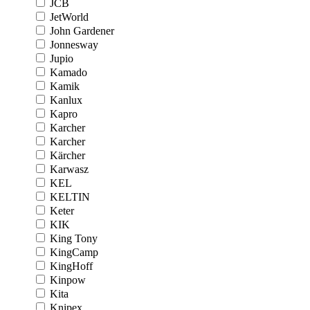
JCB
JetWorld
John Gardener
Jonnesway
Jupio
Kamado
Kamik
Kanlux
Kapro
Karcher
Karcher
Kärcher
Karwasz
KEL
KELTIN
Keter
KIK
King Tony
KingCamp
KingHoff
Kinpow
Kita
Knipex