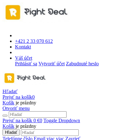
+421 2 33 070 612
Kontakt
Váš účet
Prihlásiť sa
Vytvoriť účet
Zabudnuté heslo
Hľadať
Prejsť na košík
0
Košík
je prázdny
Otvoriť menu
Prejsť na košík
0 €
0
Toggle Dropdown
Košík
je prázdny
Hľadať
Telefónne číslo
Email
viac
viac
Zavrieť