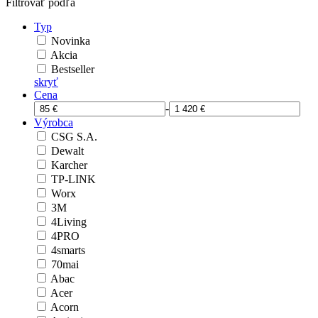
Filtrovať podľa
Typ
Novinka
Akcia
Bestseller
skryť
Cena
-
Výrobca
CSG S.A.
Dewalt
Karcher
TP-LINK
Worx
3M
4Living
4PRO
4smarts
70mai
Abac
Acer
Acorn