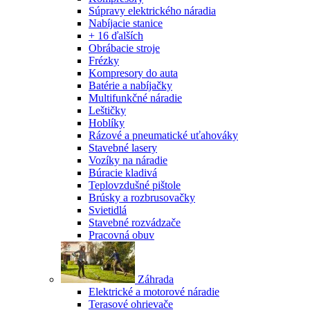
Súpravy elektrického náradia
Nabíjacie stanice
+ 16 ďalších
Obrábacie stroje
Frézky
Kompresory do auta
Batérie a nabíjačky
Multifunkčné náradie
Leštičky
Hoblíky
Rázové a pneumatické uťahováky
Stavebné lasery
Vozíky na náradie
Búracie kladivá
Teplovzdušné pištole
Brúsky a rozbrusovačky
Svietidlá
Stavebné rozvádzače
Pracovná obuv
Záhrada
Elektrické a motorové náradie
Terasové ohrievače