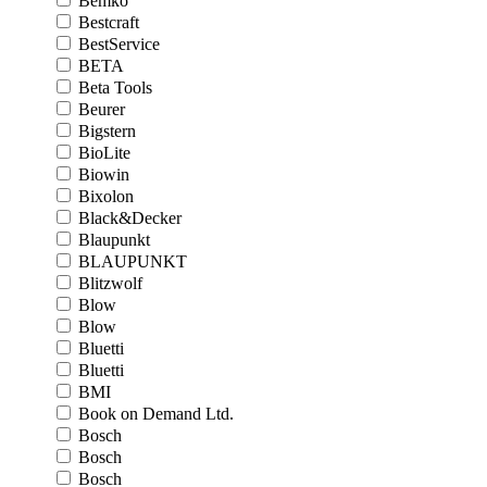
Bemko
Bestcraft
BestService
BETA
Beta Tools
Beurer
Bigstern
BioLite
Biowin
Bixolon
Black&Decker
Blaupunkt
BLAUPUNKT
Blitzwolf
Blow
Blow
Bluetti
Bluetti
BMI
Book on Demand Ltd.
Bosch
Bosch
Bosch