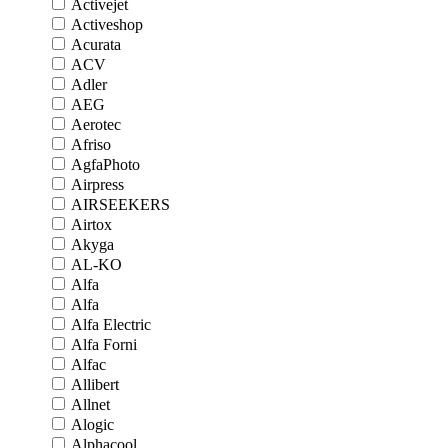
Activejet
Activeshop
Acurata
ACV
Adler
AEG
Aerotec
Afriso
AgfaPhoto
Airpress
AIRSEEKERS
Airtox
Akyga
AL-KO
Alfa
Alfa
Alfa Electric
Alfa Forni
Alfac
Allibert
Allnet
Alogic
Alphacool