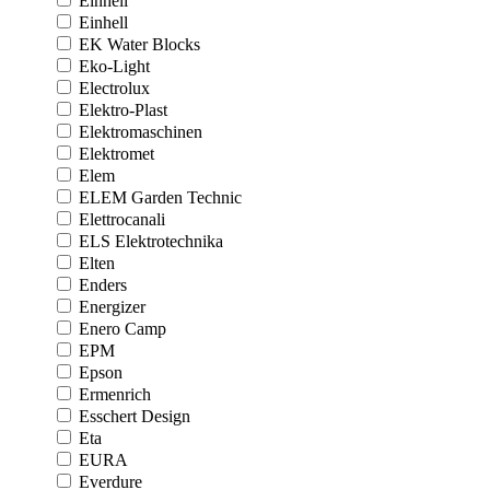
Einhell
Einhell
EK Water Blocks
Eko-Light
Electrolux
Elektro-Plast
Elektromaschinen
Elektromet
Elem
ELEM Garden Technic
Elettrocanali
ELS Elektrotechnika
Elten
Enders
Energizer
Enero Camp
EPM
Epson
Ermenrich
Esschert Design
Eta
EURA
Everdure