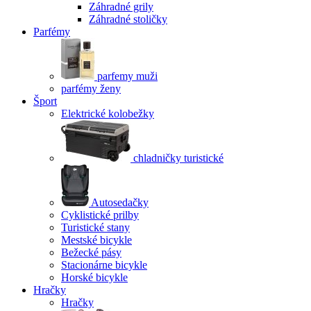
Záhradné grily
Záhradné stoličky
Parfémy
parfemy muži
parfémy ženy
Šport
Elektrické kolobežky
chladničky turistické
Autosedačky
Cyklistické prilby
Turistické stany
Mestské bicykle
Bežecké pásy
Stacionárne bicykle
Horské bicykle
Hračky
Hračky