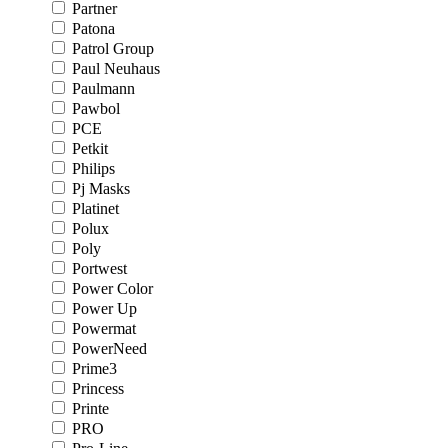
Partner
Patona
Patrol Group
Paul Neuhaus
Paulmann
Pawbol
PCE
Petkit
Philips
Pj Masks
Platinet
Polux
Poly
Portwest
Power Color
Power Up
Powermat
PowerNeed
Prime3
Princess
Printe
PRO