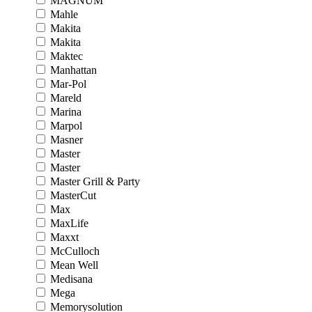
MAGNUM
Mahle
Makita
Makita
Maktec
Manhattan
Mar-Pol
Mareld
Marina
Marpol
Masner
Master
Master
Master Grill & Party
MasterCut
Max
MaxLife
Maxxt
McCulloch
Mean Well
Medisana
Mega
Memorysolution