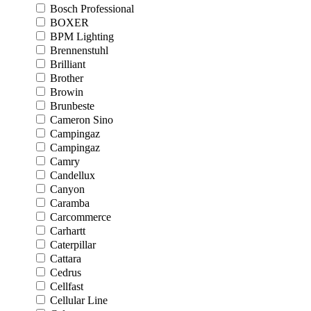
Bosch Professional
BOXER
BPM Lighting
Brennenstuhl
Brilliant
Brother
Browin
Brunbeste
Cameron Sino
Campingaz
Campingaz
Camry
Candellux
Canyon
Caramba
Carcommerce
Carhartt
Caterpillar
Cattara
Cedrus
Cellfast
Cellular Line