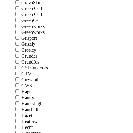
GravaStar
Green Cell
Green Cell
GreenCell
Greenworks
Greenworks
Grisport
Grizzly
Grosley
Grunder
Grundfos
GSI Outdoors
GTV
Guzzanti
GWS
Hager
Handy
HanksLight
Haushalt
Hazet
Heatpex
Hecht