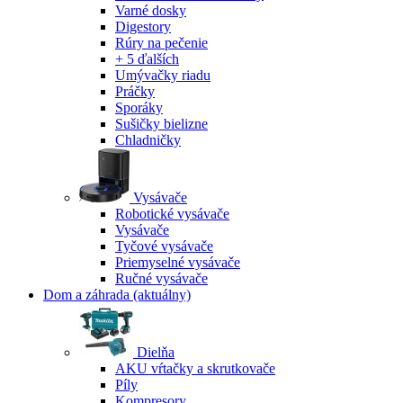
Varné dosky
Digestory
Rúry na pečenie
+ 5 ďalších
Umývačky riadu
Práčky
Sporáky
Sušičky bielizne
Chladničky
Vysávače
Robotické vysávače
Vysávače
Tyčové vysávače
Priemyselné vysávače
Ručné vysávače
Dom a záhrada
(aktuálny)
Dielňa
AKU vŕtačky a skrutkovače
Píly
Kompresory