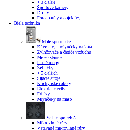
+ 3 ďalšie
Športové kamery
Drony
Fotoaparáty a objektívy
Biela technika
Malé spotrebiče
Kávovary a mlynčeky na kávu
Zvlhčovače a čističe vzduchu
Meteo stanice
Parné mopy
Žehličky
+ 5 ďalších
Šijacie stroje
Kuchynské roboty
Elektrické grily
Fritézy
Mlynčeky na mäso
Veľké spotrebiče
Mikrovlnné rúry
Vstavané mikrovlnné rúry