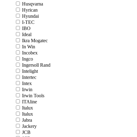
Husqvarna
Hyrican
Hyundai
I-TEC
IBO
Ideal
Ikra Mogatec
In Win
Incobex
Ingco
Ingersoll Rand
Intelight
Intertec
Intex
Irwin
Irwin Tools
ITAline
Italux
Italux
Jabra
Jackery
JCB