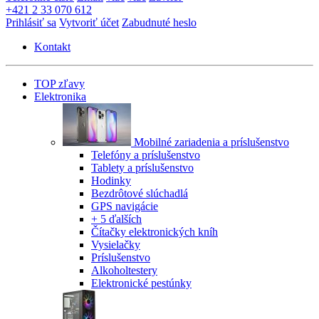
+421 2 33 070 612
Prihlásiť sa
Vytvoriť účet
Zabudnuté heslo
Kontakt
TOP zľavy
Elektronika
Mobilné zariadenia a príslušenstvo
Telefóny a príslušenstvo
Tablety a príslušenstvo
Hodinky
Bezdrôtové slúchadlá
GPS navigácie
+ 5 ďalších
Čítačky elektronických kníh
Vysielačky
Príslušenstvo
Alkoholtestery
Elektronické pestúnky