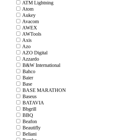
ATM Lightning
Atom
Aukey
Avacom
AWEX
AWTools
Axis
Azo
AZO Digital
Azzardo
B&W International
Bahco
Baier
Base
BASE MARATHON
Baseus
BATAVIA
Bbgrill
BBQ
Beafon
Beautifly
Beliani