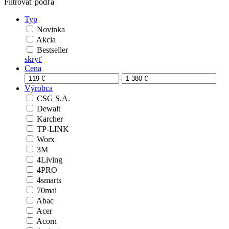
Filtrovať podľa
Typ
Novinka
Akcia
Bestseller
skryť
Cena
-
Výrobca
CSG S.A.
Dewalt
Karcher
TP-LINK
Worx
3M
4Living
4PRO
4smarts
70mai
Abac
Acer
Acorn