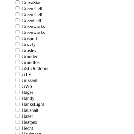
GravaStar
Green Cell
Green Cell
GreenCell
Greenworks
Greenworks
Grisport
Grizzly
Grosley
Grunder
Grundfos
GSI Outdoors
GTV
Guzzanti
GWS
Hager
Handy
HanksLight
Haushalt
Hazet
Heatpex
Hecht