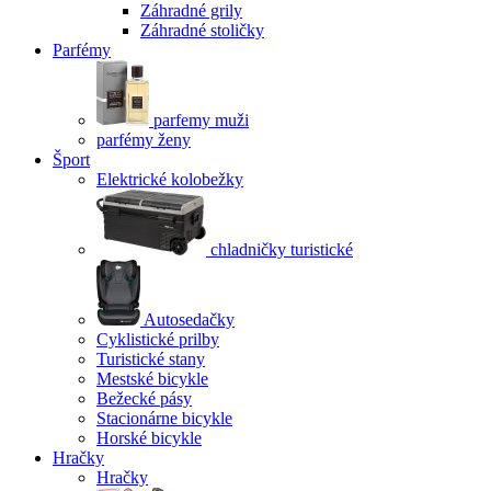
Záhradné grily
Záhradné stoličky
Parfémy
parfemy muži
parfémy ženy
Šport
Elektrické kolobežky
chladničky turistické
Autosedačky
Cyklistické prilby
Turistické stany
Mestské bicykle
Bežecké pásy
Stacionárne bicykle
Horské bicykle
Hračky
Hračky