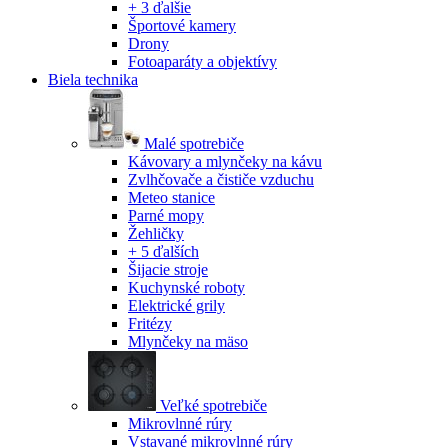
+ 3 ďalšie
Športové kamery
Drony
Fotoaparáty a objektívy
Biela technika
Malé spotrebiče
Kávovary a mlynčeky na kávu
Zvlhčovače a čističe vzduchu
Meteo stanice
Parné mopy
Žehličky
+ 5 ďalších
Šijacie stroje
Kuchynské roboty
Elektrické grily
Fritézy
Mlynčeky na mäso
Veľké spotrebiče
Mikrovlnné rúry
Vstavané mikrovlnné rúry