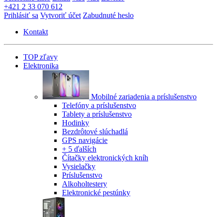
+421 2 33 070 612
Prihlásiť sa
Vytvoriť účet
Zabudnuté heslo
Kontakt
TOP zľavy
Elektronika
Mobilné zariadenia a príslušenstvo
Telefóny a príslušenstvo
Tablety a príslušenstvo
Hodinky
Bezdrôtové slúchadlá
GPS navigácie
+ 5 ďalších
Čítačky elektronických kníh
Vysielačky
Príslušenstvo
Alkoholtestery
Elektronické pestúnky