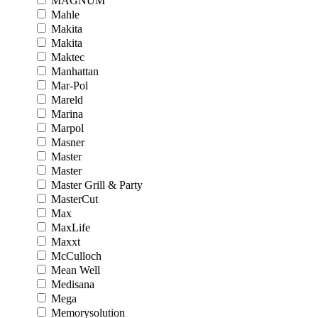
MAGNUM
Mahle
Makita
Makita
Maktec
Manhattan
Mar-Pol
Mareld
Marina
Marpol
Masner
Master
Master
Master Grill & Party
MasterCut
Max
MaxLife
Maxxt
McCulloch
Mean Well
Medisana
Mega
Memorysolution