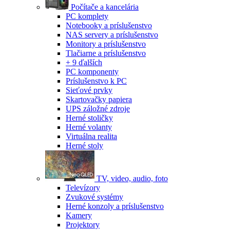
Počítače a kancelária
PC komplety
Notebooky a príslušenstvo
NAS servery a príslušenstvo
Monitory a príslušenstvo
Tlačiarne a príslušenstvo
+ 9 ďalších
PC komponenty
Príslušenstvo k PC
Sieťové prvky
Skartovačky papiera
UPS záložné zdroje
Herné stoličky
Herné volanty
Virtuálna realita
Herné stoly
TV, video, audio, foto
Televízory
Zvukové systémy
Herné konzoly a príslušenstvo
Kamery
Projektory