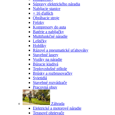
Súpravy elektrického náradia
Nabíjacie stanice
+ 16 ďalších
Obrábacie stroje
Frézky
Kompresory do auta
Batérie a nabíjačky
Multifunkčné náradie
Leštičky
Hoblíky
Rázové a pneumatické uťahováky
Stavebné lasery
Vozíky na náradie
Búracie kladivá
Teplovzdušné pištole
Brúsky a rozbrusovačky
Svietidlá
Stavebné rozvádzače
Pracovná obuv
Záhrada
Elektrické a motorové náradie
Terasové ohrievače