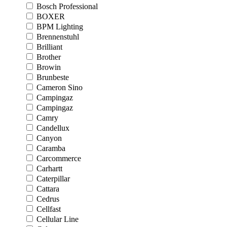
Bosch Professional
BOXER
BPM Lighting
Brennenstuhl
Brilliant
Brother
Browin
Brunbeste
Cameron Sino
Campingaz
Campingaz
Camry
Candellux
Canyon
Caramba
Carcommerce
Carhartt
Caterpillar
Cattara
Cedrus
Cellfast
Cellular Line