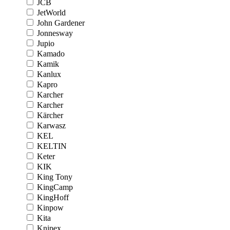
JCB
JetWorld
John Gardener
Jonnesway
Jupio
Kamado
Kamik
Kanlux
Kapro
Karcher
Karcher
Kärcher
Karwasz
KEL
KELTIN
Keter
KIK
King Tony
KingCamp
KingHoff
Kinpow
Kita
Knipex