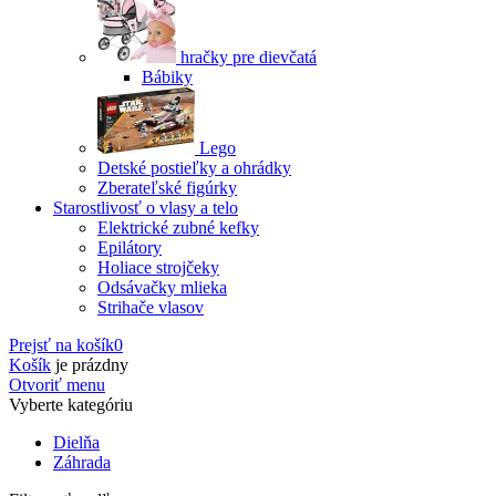
hračky pre dievčatá
Bábiky
Lego
Detské postieľky a ohrádky
Zberateľské figúrky
Starostlivosť o vlasy a telo
Elektrické zubné kefky
Epilátory
Holiace strojčeky
Odsávačky mlieka
Strihače vlasov
Prejsť na košík
0
Košík
je prázdny
Otvoriť menu
Vyberte kategóriu
Dielňa
Záhrada