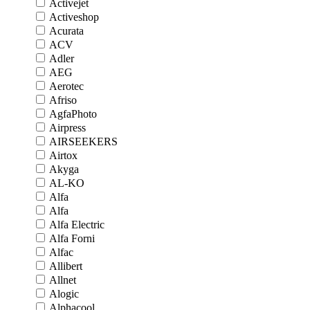
Activejet
Activeshop
Acurata
ACV
Adler
AEG
Aerotec
Afriso
AgfaPhoto
Airpress
AIRSEEKERS
Airtox
Akyga
AL-KO
Alfa
Alfa
Alfa Electric
Alfa Forni
Alfac
Allibert
Allnet
Alogic
Alphacool