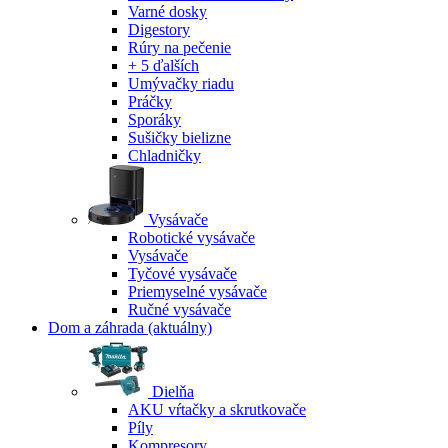
Varné dosky
Digestory
Rúry na pečenie
+ 5 ďalších
Umývačky riadu
Práčky
Sporáky
Sušičky bielizne
Chladničky
Vysávače
Robotické vysávače
Vysávače
Tyčové vysávače
Priemyselné vysávače
Ručné vysávače
Dom a záhrada
(aktuálny)
Dielňa
AKU vŕtačky a skrutkovače
Píly
Kompresory