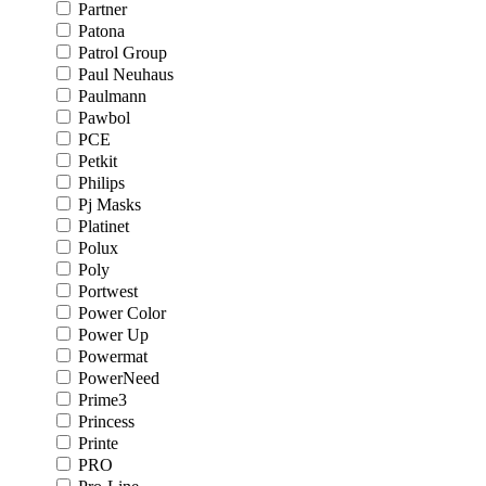
Partner
Patona
Patrol Group
Paul Neuhaus
Paulmann
Pawbol
PCE
Petkit
Philips
Pj Masks
Platinet
Polux
Poly
Portwest
Power Color
Power Up
Powermat
PowerNeed
Prime3
Princess
Printe
PRO