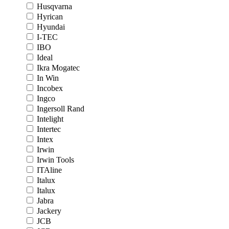
Husqvarna
Hyrican
Hyundai
I-TEC
IBO
Ideal
Ikra Mogatec
In Win
Incobex
Ingco
Ingersoll Rand
Intelight
Intertec
Intex
Irwin
Irwin Tools
ITAline
Italux
Italux
Jabra
Jackery
JCB