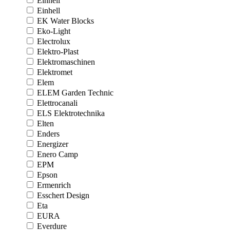
Einhell
Einhell
EK Water Blocks
Eko-Light
Electrolux
Elektro-Plast
Elektromaschinen
Elektromet
Elem
ELEM Garden Technic
Elettrocanali
ELS Elektrotechnika
Elten
Enders
Energizer
Enero Camp
EPM
Epson
Ermenrich
Esschert Design
Eta
EURA
Everdure