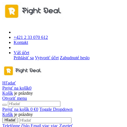
+421 2 33 070 612
Kontakt
Váš účet
Prihlásiť sa
Vytvoriť účet
Zabudnuté heslo
Hľadať
Prejsť na košík
0
Košík
je prázdny
Otvoriť menu
Prejsť na košík
0 €
0
Toggle Dropdown
Košík
je prázdny
Hľadať
Telefónne číslo
Email
viac
viac
Zavrieť