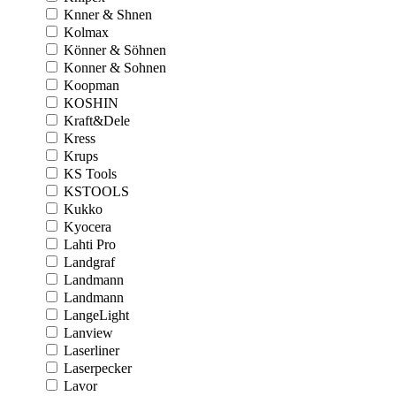
Knner & Shnen
Kolmax
Könner & Söhnen
Konner & Sohnen
Koopman
KOSHIN
Kraft&Dele
Kress
Krups
KS Tools
KSTOOLS
Kukko
Kyocera
Lahti Pro
Landgraf
Landmann
Landmann
LangeLight
Lanview
Laserliner
Laserpecker
Lavor