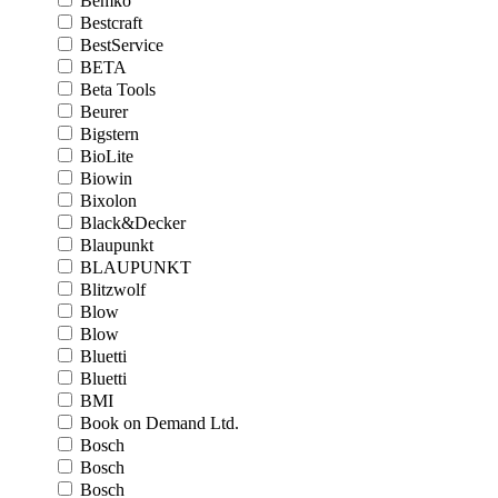
Bemko
Bestcraft
BestService
BETA
Beta Tools
Beurer
Bigstern
BioLite
Biowin
Bixolon
Black&Decker
Blaupunkt
BLAUPUNKT
Blitzwolf
Blow
Blow
Bluetti
Bluetti
BMI
Book on Demand Ltd.
Bosch
Bosch
Bosch