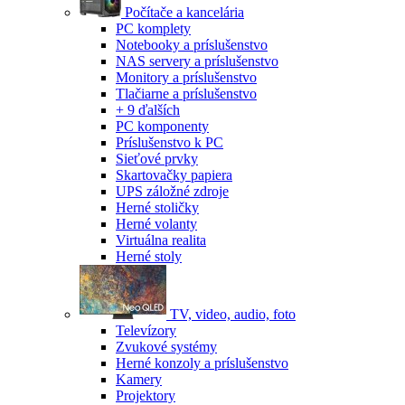
Počítače a kancelária
PC komplety
Notebooky a príslušenstvo
NAS servery a príslušenstvo
Monitory a príslušenstvo
Tlačiarne a príslušenstvo
+ 9 ďalších
PC komponenty
Príslušenstvo k PC
Sieťové prvky
Skartovačky papiera
UPS záložné zdroje
Herné stoličky
Herné volanty
Virtuálna realita
Herné stoly
TV, video, audio, foto
Televízory
Zvukové systémy
Herné konzoly a príslušenstvo
Kamery
Projektory