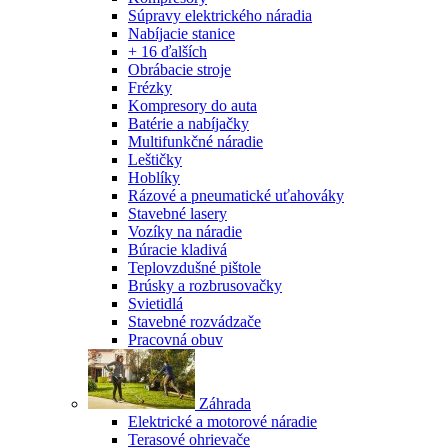
Súpravy elektrického náradia
Nabíjacie stanice
+ 16 ďalších
Obrábacie stroje
Frézky
Kompresory do auta
Batérie a nabíjačky
Multifunkčné náradie
Leštičky
Hoblíky
Rázové a pneumatické uťahováky
Stavebné lasery
Vozíky na náradie
Búracie kladivá
Teplovzdušné pištole
Brúsky a rozbrusovačky
Svietidlá
Stavebné rozvádzače
Pracovná obuv
Záhrada
Elektrické a motorové náradie
Terasové ohrievače