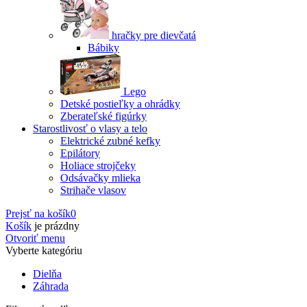
hračky pre dievčatá
Bábiky
Lego
Detské postieľky a ohrádky
Zberateľské figúrky
Starostlivosť o vlasy a telo
Elektrické zubné kefky
Epilátory
Holiace strojčeky
Odsávačky mlieka
Strihače vlasov
Prejsť na košík
0
Košík
je prázdny
Otvoriť menu
Vyberte kategóriu
Dielňa
Záhrada