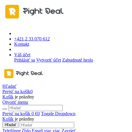
+421 2 33 070 612
Kontakt
Váš účet
Prihlásiť sa
Vytvoriť účet
Zabudnuté heslo
Hľadať
Prejsť na košík
0
Košík
je prázdny
Otvoriť menu
Prejsť na košík
0 €
0
Toggle Dropdown
Košík
je prázdny
Hľadať
Telefónne číslo
Email
viac
viac
Zavrieť