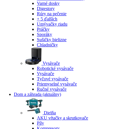
Varné dosky
Digestory
Rúry na pečenie
+ 5 ďalších
Umývačky riadu
Práčky
Sporáky
Sušičky bielizne
Chladničky
Vysávače
Robotické vysávače
Vysávače
Tyčové vysávače
Priemyselné vysávače
Ručné vysávače
Dom a záhrada
(aktuálny)
Dielňa
AKU vŕtačky a skrutkovače
Píly
Kompresory