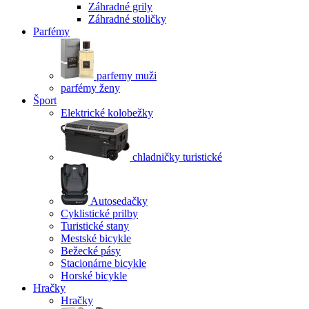
Záhradné grily
Záhradné stoličky
Parfémy
parfemy muži
parfémy ženy
Šport
Elektrické kolobežky
chladničky turistické
Autosedačky
Cyklistické prilby
Turistické stany
Mestské bicykle
Bežecké pásy
Stacionárne bicykle
Horské bicykle
Hračky
Hračky