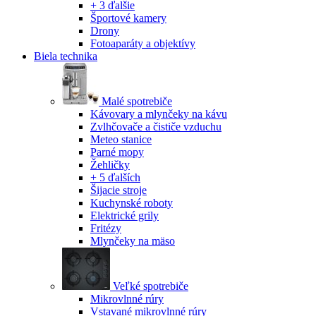
+ 3 ďalšie
Športové kamery
Drony
Fotoaparáty a objektívy
Biela technika
Malé spotrebiče
Kávovary a mlynčeky na kávu
Zvlhčovače a čističe vzduchu
Meteo stanice
Parné mopy
Žehličky
+ 5 ďalších
Šijacie stroje
Kuchynské roboty
Elektrické grily
Fritézy
Mlynčeky na mäso
Veľké spotrebiče
Mikrovlnné rúry
Vstavané mikrovlnné rúry