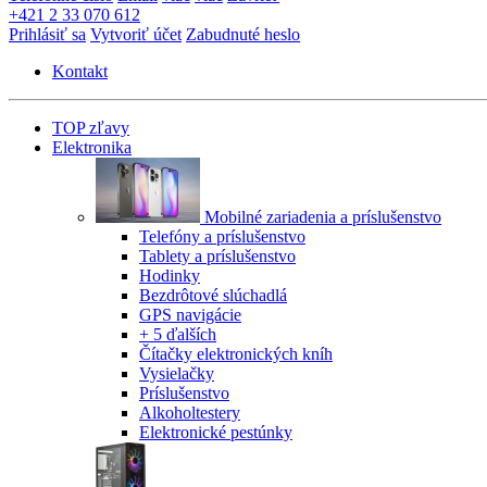
+421 2 33 070 612
Prihlásiť sa
Vytvoriť účet
Zabudnuté heslo
Kontakt
TOP zľavy
Elektronika
Mobilné zariadenia a príslušenstvo
Telefóny a príslušenstvo
Tablety a príslušenstvo
Hodinky
Bezdrôtové slúchadlá
GPS navigácie
+ 5 ďalších
Čítačky elektronických kníh
Vysielačky
Príslušenstvo
Alkoholtestery
Elektronické pestúnky