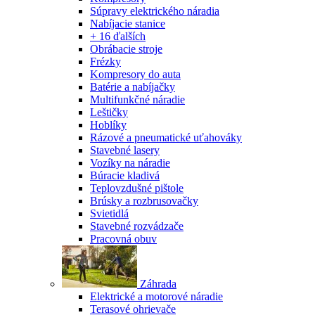
Súpravy elektrického náradia
Nabíjacie stanice
+ 16 ďalších
Obrábacie stroje
Frézky
Kompresory do auta
Batérie a nabíjačky
Multifunkčné náradie
Leštičky
Hoblíky
Rázové a pneumatické uťahováky
Stavebné lasery
Vozíky na náradie
Búracie kladivá
Teplovzdušné pištole
Brúsky a rozbrusovačky
Svietidlá
Stavebné rozvádzače
Pracovná obuv
Záhrada
Elektrické a motorové náradie
Terasové ohrievače