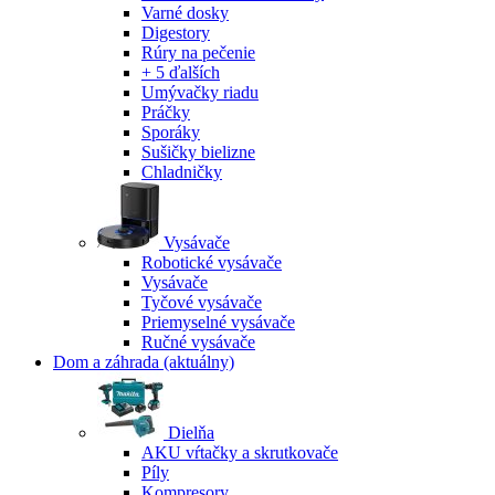
Varné dosky
Digestory
Rúry na pečenie
+ 5 ďalších
Umývačky riadu
Práčky
Sporáky
Sušičky bielizne
Chladničky
Vysávače
Robotické vysávače
Vysávače
Tyčové vysávače
Priemyselné vysávače
Ručné vysávače
Dom a záhrada
(aktuálny)
Dielňa
AKU vŕtačky a skrutkovače
Píly
Kompresory