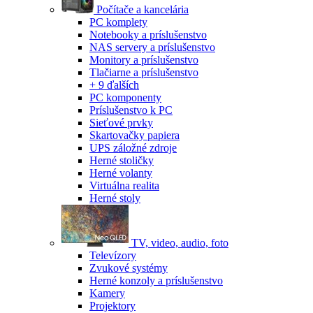
Počítače a kancelária
PC komplety
Notebooky a príslušenstvo
NAS servery a príslušenstvo
Monitory a príslušenstvo
Tlačiarne a príslušenstvo
+ 9 ďalších
PC komponenty
Príslušenstvo k PC
Sieťové prvky
Skartovačky papiera
UPS záložné zdroje
Herné stoličky
Herné volanty
Virtuálna realita
Herné stoly
TV, video, audio, foto
Televízory
Zvukové systémy
Herné konzoly a príslušenstvo
Kamery
Projektory