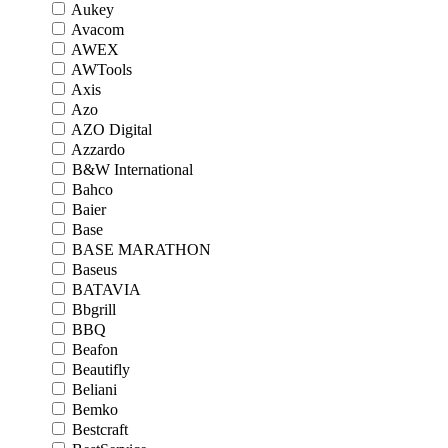
Aukey
Avacom
AWEX
AWTools
Axis
Azo
AZO Digital
Azzardo
B&W International
Bahco
Baier
Base
BASE MARATHON
Baseus
BATAVIA
Bbgrill
BBQ
Beafon
Beautifly
Beliani
Bemko
Bestcraft