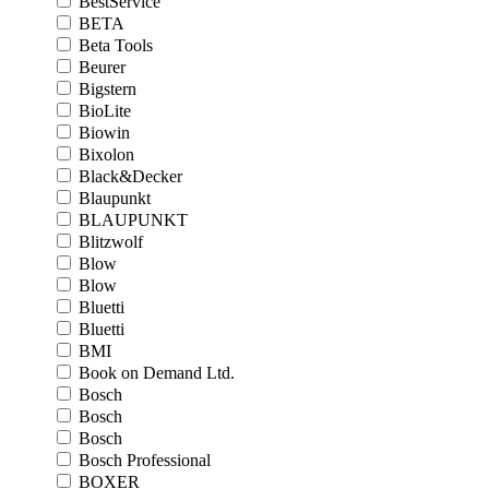
BestService
BETA
Beta Tools
Beurer
Bigstern
BioLite
Biowin
Bixolon
Black&Decker
Blaupunkt
BLAUPUNKT
Blitzwolf
Blow
Blow
Bluetti
Bluetti
BMI
Book on Demand Ltd.
Bosch
Bosch
Bosch
Bosch Professional
BOXER