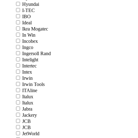
Hyundai
I-TEC
IBO
Ideal
Ikra Mogatec
In Win
Incobex
Ingco
Ingersoll Rand
Intelight
Intertec
Intex
Irwin
Irwin Tools
ITAline
Italux
Italux
Jabra
Jackery
JCB
JCB
JetWorld