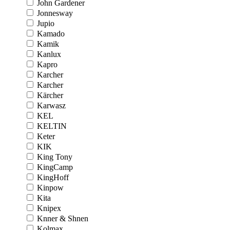
John Gardener
Jonnesway
Jupio
Kamado
Kamik
Kanlux
Kapro
Karcher
Karcher
Kärcher
Karwasz
KEL
KELTIN
Keter
KIK
King Tony
KingCamp
KingHoff
Kinpow
Kita
Knipex
Knner & Shnen
Kolmax