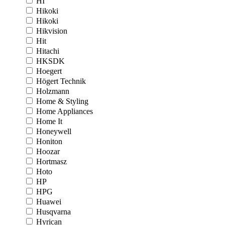
HI
Hikoki
Hikoki
Hikvision
Hit
Hitachi
HKSDK
Hoegert
Högert Technik
Holzmann
Home & Styling
Home Appliances
Home It
Honeywell
Honiton
Hoozar
Hortmasz
Hoto
HP
HPG
Huawei
Husqvarna
Hyrican