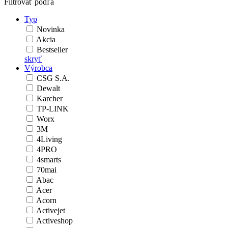
Filtrovať podľa
Typ
Novinka
Akcia
Bestseller
skryť
Výrobca
CSG S.A.
Dewalt
Karcher
TP-LINK
Worx
3M
4Living
4PRO
4smarts
70mai
Abac
Acer
Acorn
Activejet
Activeshop