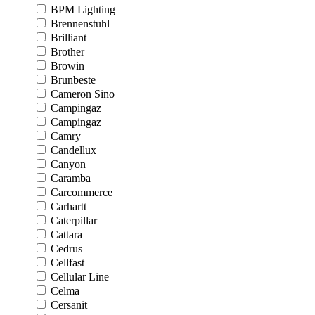
BPM Lighting
Brennenstuhl
Brilliant
Brother
Browin
Brunbeste
Cameron Sino
Campingaz
Campingaz
Camry
Candellux
Canyon
Caramba
Carcommerce
Carhartt
Caterpillar
Cattara
Cedrus
Cellfast
Cellular Line
Celma
Cersanit