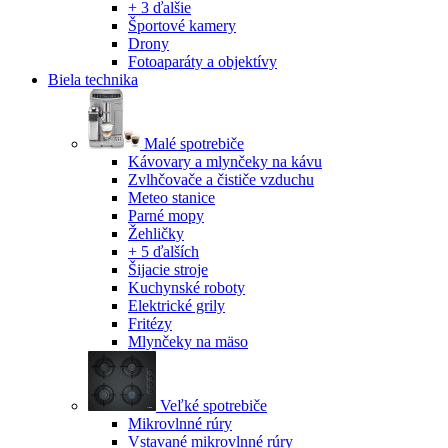
+ 3 ďalšie
Športové kamery
Drony
Fotoaparáty a objektívy
Biela technika
Malé spotrebiče
Kávovary a mlynčeky na kávu
Zvlhčovače a čističe vzduchu
Meteo stanice
Parné mopy
Žehličky
+ 5 ďalších
Šijacie stroje
Kuchynské roboty
Elektrické grily
Fritézy
Mlynčeky na mäso
Veľké spotrebiče
Mikrovlnné rúry
Vstavané mikrovlnné rúry