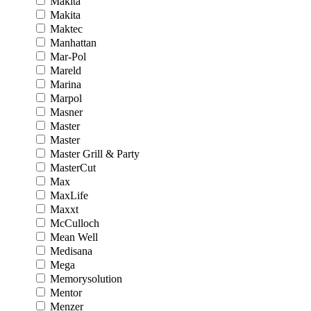
Makita
Makita
Maktec
Manhattan
Mar-Pol
Mareld
Marina
Marpol
Masner
Master
Master
Master Grill & Party
MasterCut
Max
MaxLife
Maxxt
McCulloch
Mean Well
Medisana
Mega
Memorysolution
Mentor
Menzer