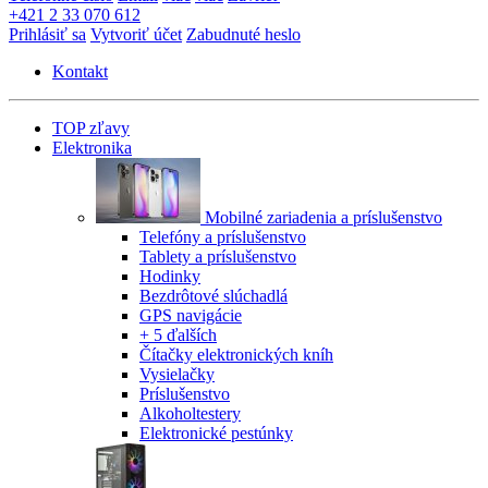
+421 2 33 070 612
Prihlásiť sa
Vytvoriť účet
Zabudnuté heslo
Kontakt
TOP zľavy
Elektronika
Mobilné zariadenia a príslušenstvo
Telefóny a príslušenstvo
Tablety a príslušenstvo
Hodinky
Bezdrôtové slúchadlá
GPS navigácie
+ 5 ďalších
Čítačky elektronických kníh
Vysielačky
Príslušenstvo
Alkoholtestery
Elektronické pestúnky