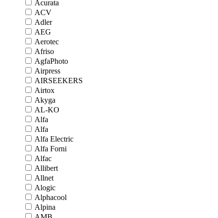
Acurata
ACV
Adler
AEG
Aerotec
Afriso
AgfaPhoto
Airpress
AIRSEEKERS
Airtox
Akyga
AL-KO
Alfa
Alfa
Alfa Electric
Alfa Forni
Alfac
Allibert
Allnet
Alogic
Alphacool
Alpina
AMB