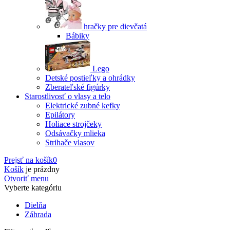
hračky pre dievčatá
Bábiky
Lego
Detské postieľky a ohrádky
Zberateľské figúrky
Starostlivosť o vlasy a telo
Elektrické zubné kefky
Epilátory
Holiace strojčeky
Odsávačky mlieka
Strihače vlasov
Prejsť na košík
0
Košík
je prázdny
Otvoriť menu
Vyberte kategóriu
Dielňa
Záhrada