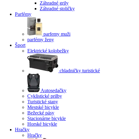
Záhradné grily
Záhradné stoličky
Parfémy
parfemy muži
parfémy ženy
Šport
Elektrické kolobežky
chladničky turistické
Autosedačky
Cyklistické prilby
Turistické stany
Mestské bicykle
Bežecké pásy
Stacionárne bicykle
Horské bicykle
Hračky
Hračky