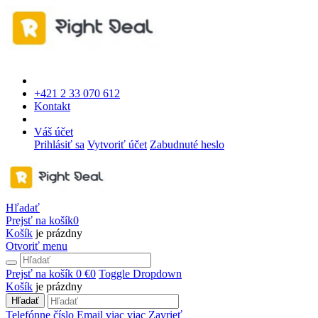
+421 2 33 070 612
Kontakt
Váš účet
Prihlásiť sa
Vytvoriť účet
Zabudnuté heslo
Hľadať
Prejsť na košík
0
Košík
je prázdny
Otvoriť menu
Prejsť na košík
0 €
0
Toggle Dropdown
Košík
je prázdny
Hľadať
Telefónne číslo
Email
viac
viac
Zavrieť