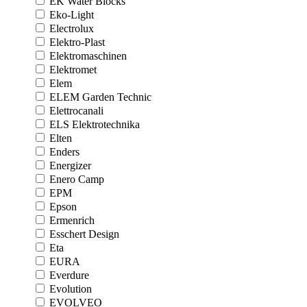
EK Water Blocks
Eko-Light
Electrolux
Elektro-Plast
Elektromaschinen
Elektromet
Elem
ELEM Garden Technic
Elettrocanali
ELS Elektrotechnika
Elten
Enders
Energizer
Enero Camp
EPM
Epson
Ermenrich
Esschert Design
Eta
EURA
Everdure
Evolution
EVOLVEO