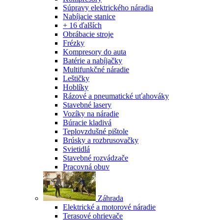
Súpravy elektrického náradia
Nabíjacie stanice
+ 16 ďalších
Obrábacie stroje
Frézky
Kompresory do auta
Batérie a nabíjačky
Multifunkčné náradie
Leštičky
Hoblíky
Rázové a pneumatické uťahováky
Stavebné lasery
Vozíky na náradie
Búracie kladivá
Teplovzdušné pištole
Brúsky a rozbrusovačky
Svietidlá
Stavebné rozvádzače
Pracovná obuv
Záhrada
Elektrické a motorové náradie
Terasové ohrievače