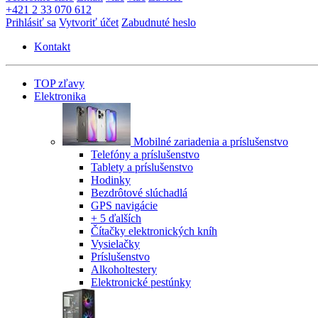
+421 2 33 070 612
Prihlásiť sa
Vytvoriť účet
Zabudnuté heslo
Kontakt
TOP zľavy
Elektronika
Mobilné zariadenia a príslušenstvo
Telefóny a príslušenstvo
Tablety a príslušenstvo
Hodinky
Bezdrôtové slúchadlá
GPS navigácie
+ 5 ďalších
Čítačky elektronických kníh
Vysielačky
Príslušenstvo
Alkoholtestery
Elektronické pestúnky