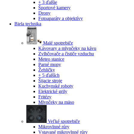
+ 3 ďalšie
Športové kamery
Drony
Fotoaparáty a objektívy
Biela technika
Malé spotrebiče
Kávovary a mlynčeky na kávu
Zvlhčovače a čističe vzduchu
Meteo stanice
Parné mopy
Žehličky
+ 5 ďalších
Šijacie stroje
Kuchynské roboty
Elektrické grily
Fritézy
Mlynčeky na mäso
Veľké spotrebiče
Mikrovlnné rúry
Vstavané mikrovlnné rúry