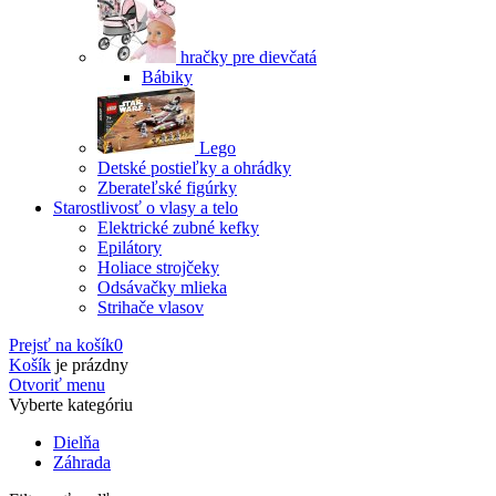
hračky pre dievčatá
Bábiky
Lego
Detské postieľky a ohrádky
Zberateľské figúrky
Starostlivosť o vlasy a telo
Elektrické zubné kefky
Epilátory
Holiace strojčeky
Odsávačky mlieka
Strihače vlasov
Prejsť na košík
0
Košík
je prázdny
Otvoriť menu
Vyberte kategóriu
Dielňa
Záhrada