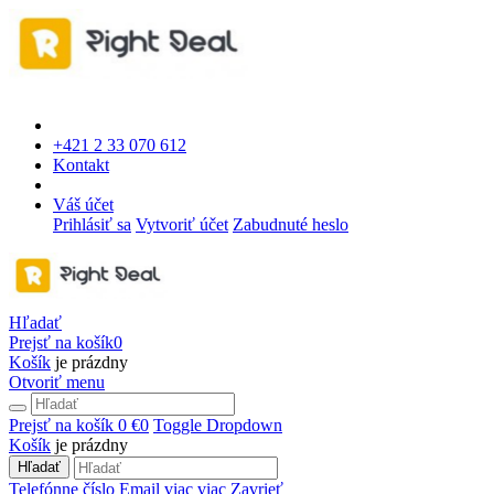
+421 2 33 070 612
Kontakt
Váš účet
Prihlásiť sa
Vytvoriť účet
Zabudnuté heslo
Hľadať
Prejsť na košík
0
Košík
je prázdny
Otvoriť menu
Prejsť na košík
0 €
0
Toggle Dropdown
Košík
je prázdny
Hľadať
Telefónne číslo
Email
viac
viac
Zavrieť