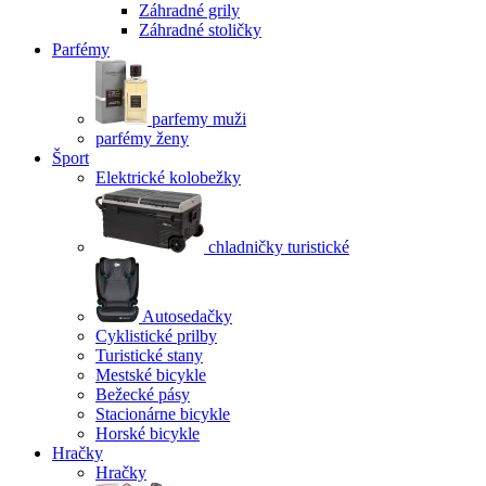
Záhradné grily
Záhradné stoličky
Parfémy
parfemy muži
parfémy ženy
Šport
Elektrické kolobežky
chladničky turistické
Autosedačky
Cyklistické prilby
Turistické stany
Mestské bicykle
Bežecké pásy
Stacionárne bicykle
Horské bicykle
Hračky
Hračky