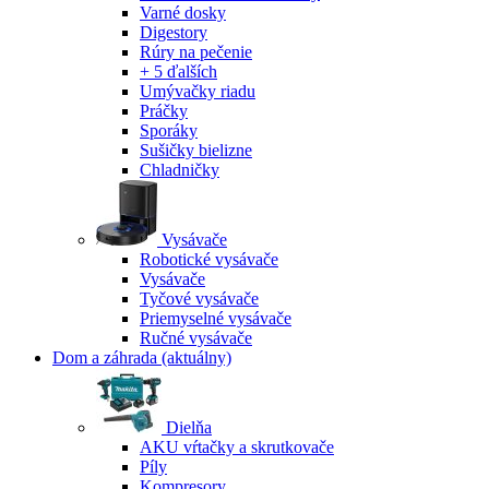
Varné dosky
Digestory
Rúry na pečenie
+ 5 ďalších
Umývačky riadu
Práčky
Sporáky
Sušičky bielizne
Chladničky
Vysávače
Robotické vysávače
Vysávače
Tyčové vysávače
Priemyselné vysávače
Ručné vysávače
Dom a záhrada
(aktuálny)
Dielňa
AKU vŕtačky a skrutkovače
Píly
Kompresory