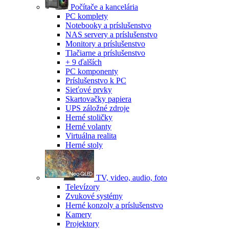
Počítače a kancelária
PC komplety
Notebooky a príslušenstvo
NAS servery a príslušenstvo
Monitory a príslušenstvo
Tlačiarne a príslušenstvo
+ 9 ďalších
PC komponenty
Príslušenstvo k PC
Sieťové prvky
Skartovačky papiera
UPS záložné zdroje
Herné stoličky
Herné volanty
Virtuálna realita
Herné stoly
TV, video, audio, foto
Televízory
Zvukové systémy
Herné konzoly a príslušenstvo
Kamery
Projektory