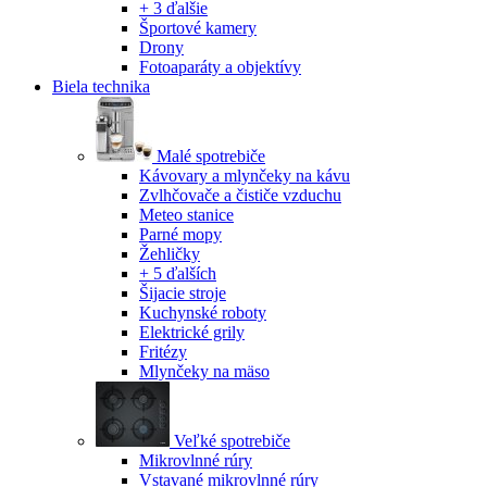
+ 3 ďalšie
Športové kamery
Drony
Fotoaparáty a objektívy
Biela technika
Malé spotrebiče
Kávovary a mlynčeky na kávu
Zvlhčovače a čističe vzduchu
Meteo stanice
Parné mopy
Žehličky
+ 5 ďalších
Šijacie stroje
Kuchynské roboty
Elektrické grily
Fritézy
Mlynčeky na mäso
Veľké spotrebiče
Mikrovlnné rúry
Vstavané mikrovlnné rúry