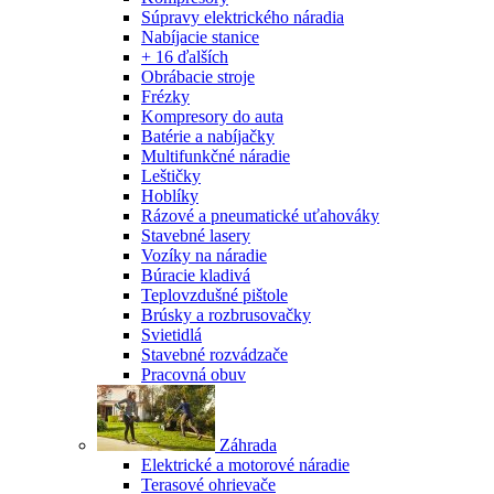
Súpravy elektrického náradia
Nabíjacie stanice
+ 16 ďalších
Obrábacie stroje
Frézky
Kompresory do auta
Batérie a nabíjačky
Multifunkčné náradie
Leštičky
Hoblíky
Rázové a pneumatické uťahováky
Stavebné lasery
Vozíky na náradie
Búracie kladivá
Teplovzdušné pištole
Brúsky a rozbrusovačky
Svietidlá
Stavebné rozvádzače
Pracovná obuv
Záhrada
Elektrické a motorové náradie
Terasové ohrievače