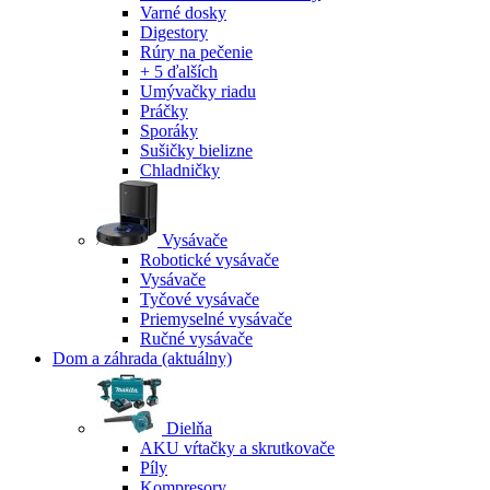
Varné dosky
Digestory
Rúry na pečenie
+ 5 ďalších
Umývačky riadu
Práčky
Sporáky
Sušičky bielizne
Chladničky
Vysávače
Robotické vysávače
Vysávače
Tyčové vysávače
Priemyselné vysávače
Ručné vysávače
Dom a záhrada
(aktuálny)
Dielňa
AKU vŕtačky a skrutkovače
Píly
Kompresory