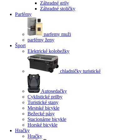
Záhradné grily
Záhradné stoličky
Parfémy
parfemy muži
parfémy ženy
Šport
Elektrické kolobežky
chladničky turistické
Autosedačky
Cyklistické prilby
Turistické stany
Mestské bicykle
Bežecké pásy
Stacionárne bicykle
Horské bicykle
Hračky
Hračky