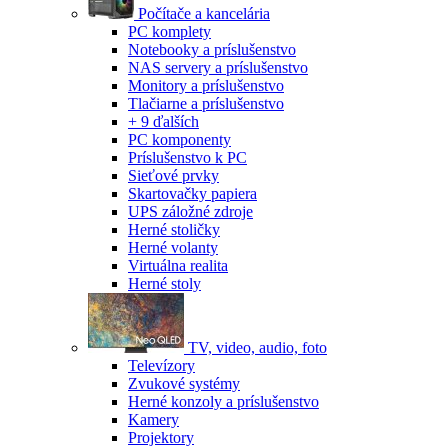
Počítače a kancelária
PC komplety
Notebooky a príslušenstvo
NAS servery a príslušenstvo
Monitory a príslušenstvo
Tlačiarne a príslušenstvo
+ 9 ďalších
PC komponenty
Príslušenstvo k PC
Sieťové prvky
Skartovačky papiera
UPS záložné zdroje
Herné stoličky
Herné volanty
Virtuálna realita
Herné stoly
TV, video, audio, foto
Televízory
Zvukové systémy
Herné konzoly a príslušenstvo
Kamery
Projektory