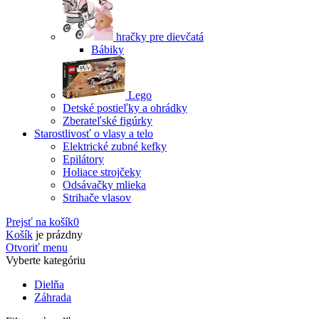
hračky pre dievčatá
Bábiky
Lego
Detské postieľky a ohrádky
Zberateľské figúrky
Starostlivosť o vlasy a telo
Elektrické zubné kefky
Epilátory
Holiace strojčeky
Odsávačky mlieka
Strihače vlasov
Prejsť na košík
0
Košík
je prázdny
Otvoriť menu
Vyberte kategóriu
Dielňa
Záhrada