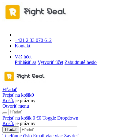
+421 2 33 070 612
Kontakt
Váš účet
Prihlásiť sa
Vytvoriť účet
Zabudnuté heslo
Hľadať
Prejsť na košík
0
Košík
je prázdny
Otvoriť menu
Prejsť na košík
0 €
0
Toggle Dropdown
Košík
je prázdny
Hľadať
Telefónne číslo
Email
viac
viac
Zavrieť