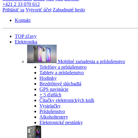
+421 2 33 070 612
Prihlásiť sa
Vytvoriť účet
Zabudnuté heslo
Kontakt
TOP zľavy
Elektronika
Mobilné zariadenia a príslušenstvo
Telefóny a príslušenstvo
Tablety a príslušenstvo
Hodinky
Bezdrôtové slúchadlá
GPS navigácie
+ 5 ďalších
Čítačky elektronických kníh
Vysielačky
Príslušenstvo
Alkoholtestery
Elektronické pestúnky