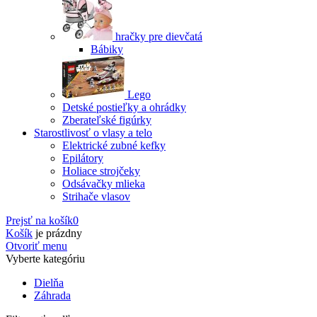
hračky pre dievčatá
Bábiky
Lego
Detské postieľky a ohrádky
Zberateľské figúrky
Starostlivosť o vlasy a telo
Elektrické zubné kefky
Epilátory
Holiace strojčeky
Odsávačky mlieka
Strihače vlasov
Prejsť na košík
0
Košík
je prázdny
Otvoriť menu
Vyberte kategóriu
Dielňa
Záhrada