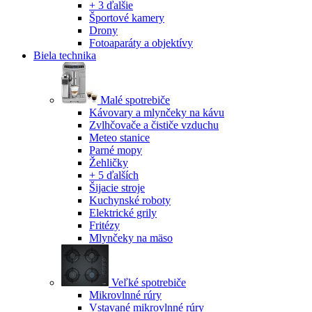
+ 3 ďalšie
Športové kamery
Drony
Fotoaparáty a objektívy
Biela technika
Malé spotrebiče
Kávovary a mlynčeky na kávu
Zvlhčovače a čističe vzduchu
Meteo stanice
Parné mopy
Žehličky
+ 5 ďalších
Šijacie stroje
Kuchynské roboty
Elektrické grily
Fritézy
Mlynčeky na mäso
Veľké spotrebiče
Mikrovlnné rúry
Vstavané mikrovlnné rúry