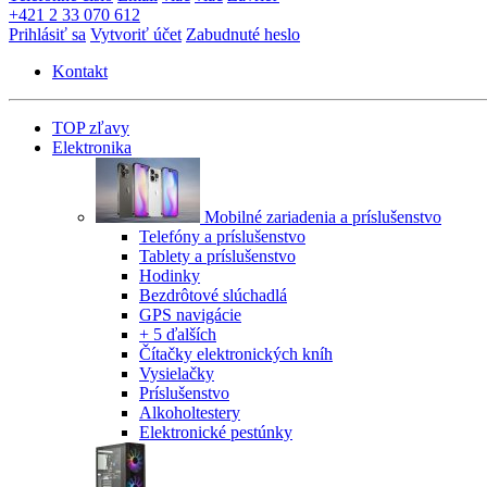
+421 2 33 070 612
Prihlásiť sa
Vytvoriť účet
Zabudnuté heslo
Kontakt
TOP zľavy
Elektronika
Mobilné zariadenia a príslušenstvo
Telefóny a príslušenstvo
Tablety a príslušenstvo
Hodinky
Bezdrôtové slúchadlá
GPS navigácie
+ 5 ďalších
Čítačky elektronických kníh
Vysielačky
Príslušenstvo
Alkoholtestery
Elektronické pestúnky