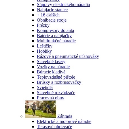
Súpravy elektrického náradia
Nabíjacie stanice
+ 16 ďalších
Obrábacie stroje
Frézky
Kompresory do auta
Batérie a nabíjačky
Multifunkčné náradie
Leštičky
Hoblíky
Rázové a pneumatické uťahováky
Stavebné lasery
Vozíky na náradie
Búracie kladivá
Teplovzdušné pištole
Brúsky a rozbrusovačky
Svietidlá
Stavebné rozvádzače
Pracovná obuv
Záhrada
Elektrické a motorové náradie
Terasové ohrievače