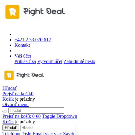
+421 2 33 070 612
Kontakt
Váš účet
Prihlásiť sa
Vytvoriť účet
Zabudnuté heslo
Hľadať
Prejsť na košík
0
Košík
je prázdny
Otvoriť menu
Prejsť na košík
0 €
0
Toggle Dropdown
Košík
je prázdny
Hľadať
Telefónne číslo
Email
viac
viac
Zavrieť