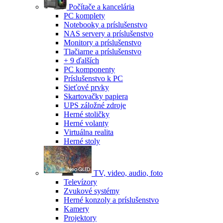
Počítače a kancelária
PC komplety
Notebooky a príslušenstvo
NAS servery a príslušenstvo
Monitory a príslušenstvo
Tlačiarne a príslušenstvo
+ 9 ďalších
PC komponenty
Príslušenstvo k PC
Sieťové prvky
Skartovačky papiera
UPS záložné zdroje
Herné stoličky
Herné volanty
Virtuálna realita
Herné stoly
TV, video, audio, foto
Televízory
Zvukové systémy
Herné konzoly a príslušenstvo
Kamery
Projektory