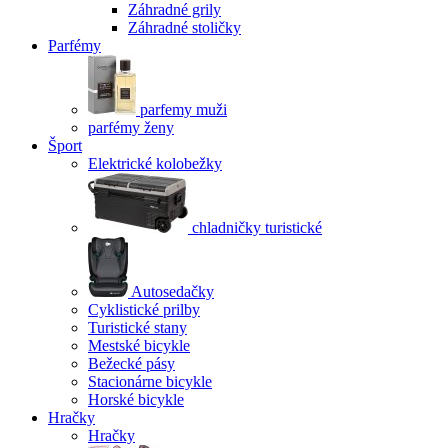
Záhradné grily
Záhradné stoličky
Parfémy
parfemy muži
parfémy ženy
Šport
Elektrické kolobežky
chladničky turistické
Autosedačky
Cyklistické prilby
Turistické stany
Mestské bicykle
Bežecké pásy
Stacionárne bicykle
Horské bicykle
Hračky
Hračky