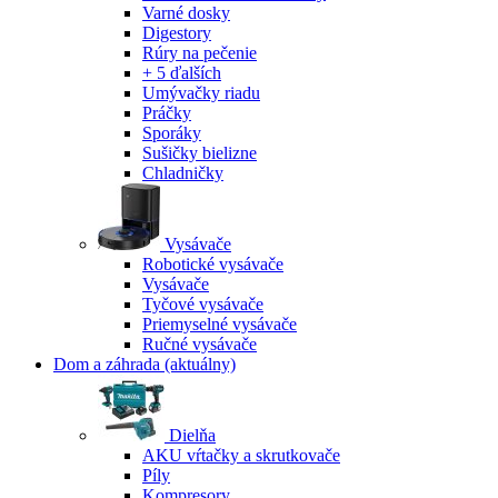
Varné dosky
Digestory
Rúry na pečenie
+ 5 ďalších
Umývačky riadu
Práčky
Sporáky
Sušičky bielizne
Chladničky
Vysávače
Robotické vysávače
Vysávače
Tyčové vysávače
Priemyselné vysávače
Ručné vysávače
Dom a záhrada
(aktuálny)
Dielňa
AKU vŕtačky a skrutkovače
Píly
Kompresory