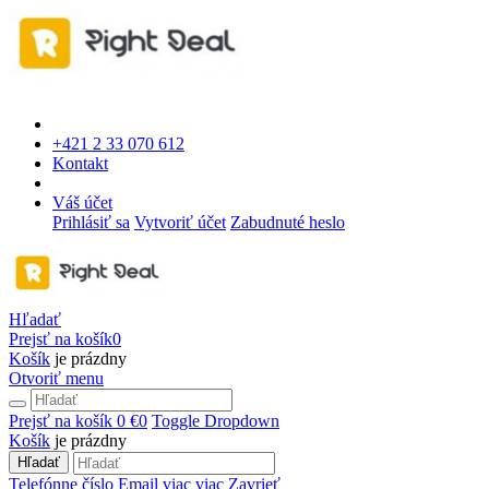
+421 2 33 070 612
Kontakt
Váš účet
Prihlásiť sa
Vytvoriť účet
Zabudnuté heslo
Hľadať
Prejsť na košík
0
Košík
je prázdny
Otvoriť menu
Prejsť na košík
0 €
0
Toggle Dropdown
Košík
je prázdny
Hľadať
Telefónne číslo
Email
viac
viac
Zavrieť