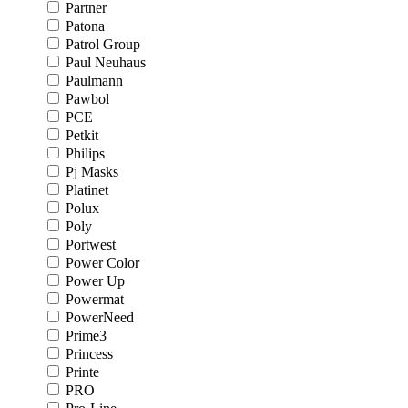
Partner
Patona
Patrol Group
Paul Neuhaus
Paulmann
Pawbol
PCE
Petkit
Philips
Pj Masks
Platinet
Polux
Poly
Portwest
Power Color
Power Up
Powermat
PowerNeed
Prime3
Princess
Printe
PRO