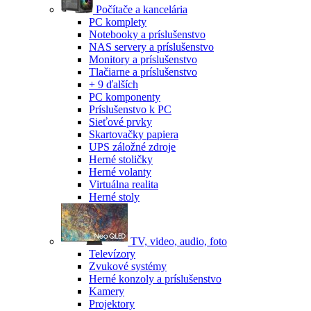
Počítače a kancelária
PC komplety
Notebooky a príslušenstvo
NAS servery a príslušenstvo
Monitory a príslušenstvo
Tlačiarne a príslušenstvo
+ 9 ďalších
PC komponenty
Príslušenstvo k PC
Sieťové prvky
Skartovačky papiera
UPS záložné zdroje
Herné stoličky
Herné volanty
Virtuálna realita
Herné stoly
TV, video, audio, foto
Televízory
Zvukové systémy
Herné konzoly a príslušenstvo
Kamery
Projektory