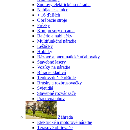
Súpravy elektrického náradia
Nabíjacie stanice
+ 16 ďalších
Obrábacie stroje
Frézky
Kompresory do auta
Batérie a nabíjačky
Multifunkčné náradie
Leštičky
Hoblíky
Rázové a pneumatické uťahováky
Stavebné lasery
Vozíky na náradie
Búracie kladivá
Teplovzdušné pištole
Brúsky a rozbrusovačky
Svietidlá
Stavebné rozvádzače
Pracovná obuv
Záhrada
Elektrické a motorové náradie
Terasové ohrievače