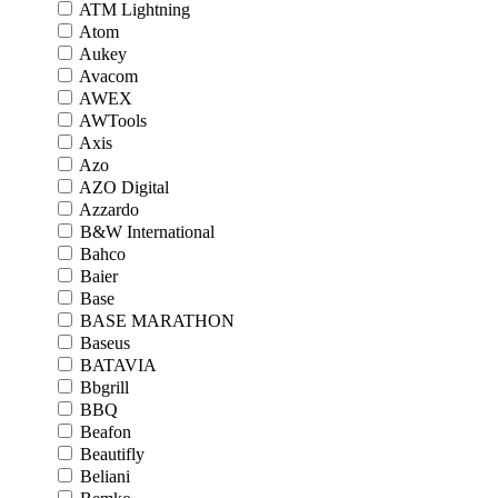
ATM Lightning
Atom
Aukey
Avacom
AWEX
AWTools
Axis
Azo
AZO Digital
Azzardo
B&W International
Bahco
Baier
Base
BASE MARATHON
Baseus
BATAVIA
Bbgrill
BBQ
Beafon
Beautifly
Beliani