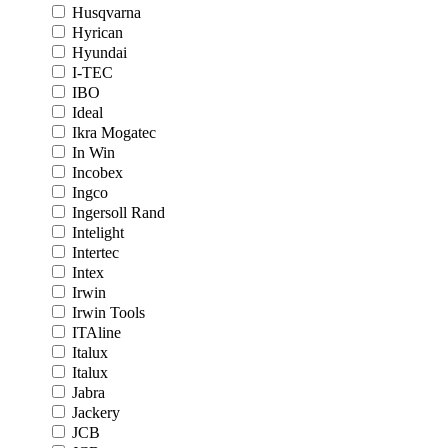
Husqvarna
Hyrican
Hyundai
I-TEC
IBO
Ideal
Ikra Mogatec
In Win
Incobex
Ingco
Ingersoll Rand
Intelight
Intertec
Intex
Irwin
Irwin Tools
ITAline
Italux
Italux
Jabra
Jackery
JCB