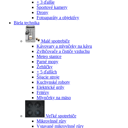
+ 3 ďalšie
Športové kamery
Drony
Fotoaparáty a objektívy
Biela technika
Malé spotrebiče
Kávovary a mlynčeky na kávu
Zvlhčovače a čističe vzduchu
Meteo stanice
Parné mopy
Žehličky
+ 5 ďalších
Šijacie stroje
Kuchynské roboty
Elektrické grily
Fritézy
Mlynčeky na mäso
Veľké spotrebiče
Mikrovlnné rúry
Vstavané mikrovlnné rúry