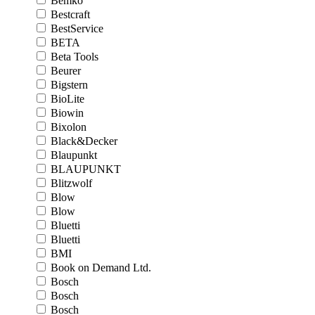
Bemko
Bestcraft
BestService
BETA
Beta Tools
Beurer
Bigstern
BioLite
Biowin
Bixolon
Black&Decker
Blaupunkt
BLAUPUNKT
Blitzwolf
Blow
Blow
Bluetti
Bluetti
BMI
Book on Demand Ltd.
Bosch
Bosch
Bosch