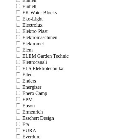
Einhell
Einhell
EK Water Blocks
Eko-Light
Electrolux
Elektro-Plast
Elektromaschinen
Elektromet
Elem
ELEM Garden Technic
Elettrocanali
ELS Elektrotechnika
Elten
Enders
Energizer
Enero Camp
EPM
Epson
Ermenrich
Esschert Design
Eta
EURA
Everdure