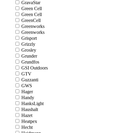
GravaStar
Green Cell
Green Cell
GreenCell
Greenworks
Greenworks
Grisport
Grizzly
Grosley
Grunder
Grundfos
GSI Outdoors
GTV
Guzzanti
GWS
Hager
Handy
HanksLight
Haushalt
Hazet
Heatpex
Hecht