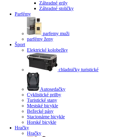
Záhradné grily
Záhradné stoličky
Parfémy
parfemy muži
parfémy ženy
Šport
Elektrické kolobežky
chladničky turistické
Autosedačky
Cyklistické prilby
Turistické stany
Mestské bicykle
Bežecké pásy
Stacionárne bicykle
Horské bicykle
Hračky
Hračky