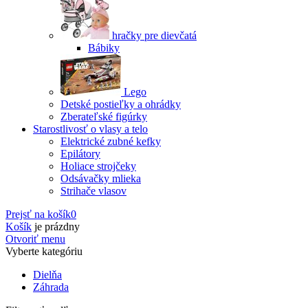
hračky pre dievčatá
Bábiky
Lego
Detské postieľky a ohrádky
Zberateľské figúrky
Starostlivosť o vlasy a telo
Elektrické zubné kefky
Epilátory
Holiace strojčeky
Odsávačky mlieka
Strihače vlasov
Prejsť na košík
0
Košík
je prázdny
Otvoriť menu
Vyberte kategóriu
Dielňa
Záhrada