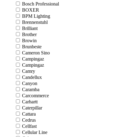
Bosch Professional
BOXER
BPM Lighting
Brennenstuhl
Brilliant
Brother
Browin
Brunbeste
Cameron Sino
Campingaz
Campingaz
Camry
Candellux
Canyon
Caramba
Carcommerce
Carhartt
Caterpillar
Cattara
Cedrus
Cellfast
Cellular Line