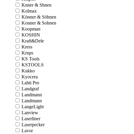
Knner & Shnen
Kolmax
Könner & Söhnen
Konner & Sohnen
Koopman
KOSHIN
Kraft&Dele
Kress
Krups
KS Tools
KSTOOLS
Kukko
Kyocera
Lahti Pro
Landgraf
Landmann
Landmann
LangeLight
Lanview
Laserliner
Laserpecker
Lavor