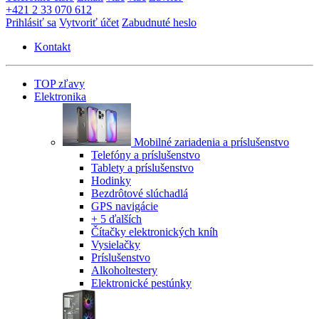
+421 2 33 070 612
Prihlásiť sa
Vytvoriť účet
Zabudnuté heslo
Kontakt
TOP zľavy
Elektronika
Mobilné zariadenia a príslušenstvo
Telefóny a príslušenstvo
Tablety a príslušenstvo
Hodinky
Bezdrôtové slúchadlá
GPS navigácie
+ 5 ďalších
Čítačky elektronických kníh
Vysielačky
Príslušenstvo
Alkoholtestery
Elektronické pestúnky