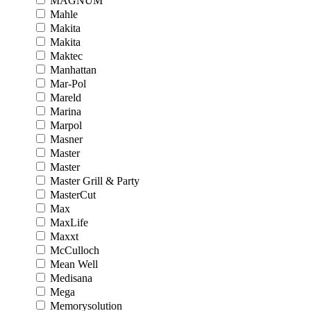
MAGNUM
Mahle
Makita
Makita
Maktec
Manhattan
Mar-Pol
Mareld
Marina
Marpol
Masner
Master
Master
Master Grill & Party
MasterCut
Max
MaxLife
Maxxt
McCulloch
Mean Well
Medisana
Mega
Memorysolution