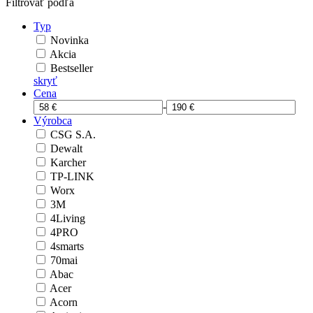
Filtrovať podľa
Typ
Novinka
Akcia
Bestseller
skryť
Cena
-
Výrobca
CSG S.A.
Dewalt
Karcher
TP-LINK
Worx
3M
4Living
4PRO
4smarts
70mai
Abac
Acer
Acorn