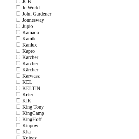
JCB
JetWorld
John Gardener
Jonnesway
Jupio
Kamado
Kamik
Kanlux
Kapro
Karcher
Karcher
Kärcher
Karwasz
KEL
KELTIN
Keter
KIK
King Tony
KingCamp
KingHoff
Kinpow
Kita
Knipex