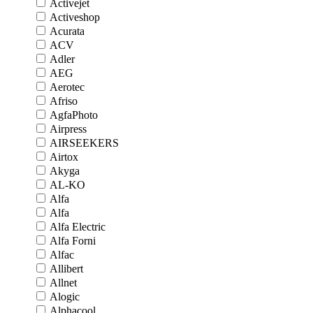
Activejet
Activeshop
Acurata
ACV
Adler
AEG
Aerotec
Afriso
AgfaPhoto
Airpress
AIRSEEKERS
Airtox
Akyga
AL-KO
Alfa
Alfa
Alfa Electric
Alfa Forni
Alfac
Allibert
Allnet
Alogic
Alphacool