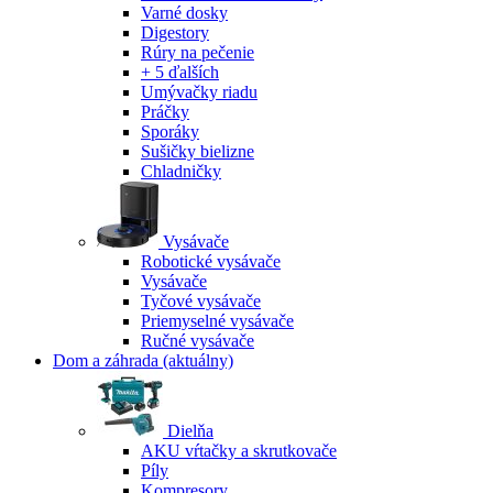
Varné dosky
Digestory
Rúry na pečenie
+ 5 ďalších
Umývačky riadu
Práčky
Sporáky
Sušičky bielizne
Chladničky
Vysávače
Robotické vysávače
Vysávače
Tyčové vysávače
Priemyselné vysávače
Ručné vysávače
Dom a záhrada
(aktuálny)
Dielňa
AKU vŕtačky a skrutkovače
Píly
Kompresory