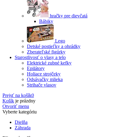
hračky pre dievčatá
Bábiky
Lego
Detské postieľky a ohrádky
Zberateľské figúrky
Starostlivosť o vlasy a telo
Elektrické zubné kefky
Epilátory
Holiace strojčeky
Odsávačky mlieka
Strihače vlasov
Prejsť na košík
0
Košík
je prázdny
Otvoriť menu
Vyberte kategóriu
Dielňa
Záhrada