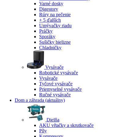
Varné dosky
Digestory
Rúry na pečenie
+ 5 ďalších
Umývačky riadu
Práčky
Sporáky
Sušičky bielizne
Chladničky
Vysávače
Robotické vysávače
Vysávače
Tyčové vysávače
Priemyselné vysávače
Ručné vysávače
Dom a záhrada
(aktuálny)
Dielňa
AKU vŕtačky a skrutkovače
Píly
Kompresory