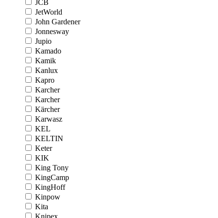
JCB
JetWorld
John Gardener
Jonnesway
Jupio
Kamado
Kamik
Kanlux
Kapro
Karcher
Karcher
Kärcher
Karwasz
KEL
KELTIN
Keter
KIK
King Tony
KingCamp
KingHoff
Kinpow
Kita
Knipex