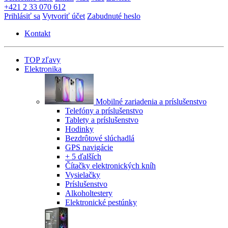
+421 2 33 070 612
Prihlásiť sa
Vytvoriť účet
Zabudnuté heslo
Kontakt
TOP zľavy
Elektronika
Mobilné zariadenia a príslušenstvo
Telefóny a príslušenstvo
Tablety a príslušenstvo
Hodinky
Bezdrôtové slúchadlá
GPS navigácie
+ 5 ďalších
Čítačky elektronických kníh
Vysielačky
Príslušenstvo
Alkoholtestery
Elektronické pestúnky