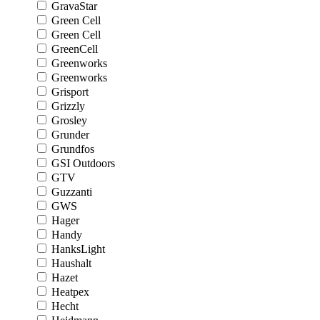
GravaStar
Green Cell
Green Cell
GreenCell
Greenworks
Greenworks
Grisport
Grizzly
Grosley
Grunder
Grundfos
GSI Outdoors
GTV
Guzzanti
GWS
Hager
Handy
HanksLight
Haushalt
Hazet
Heatpex
Hecht