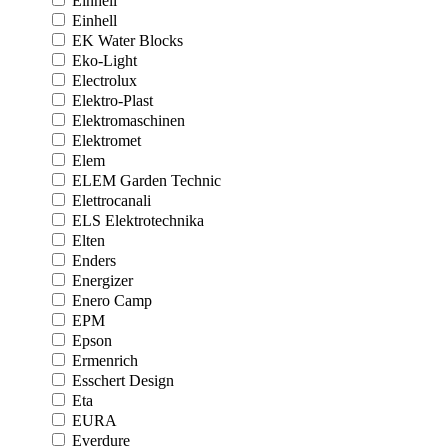
Einhell
Einhell
EK Water Blocks
Eko-Light
Electrolux
Elektro-Plast
Elektromaschinen
Elektromet
Elem
ELEM Garden Technic
Elettrocanali
ELS Elektrotechnika
Elten
Enders
Energizer
Enero Camp
EPM
Epson
Ermenrich
Esschert Design
Eta
EURA
Everdure