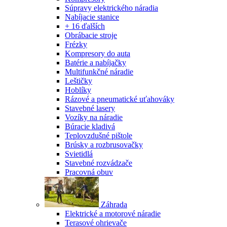
Súpravy elektrického náradia
Nabíjacie stanice
+ 16 ďalších
Obrábacie stroje
Frézky
Kompresory do auta
Batérie a nabíjačky
Multifunkčné náradie
Leštičky
Hoblíky
Rázové a pneumatické uťahováky
Stavebné lasery
Vozíky na náradie
Búracie kladivá
Teplovzdušné pištole
Brúsky a rozbrusovačky
Svietidlá
Stavebné rozvádzače
Pracovná obuv
Záhrada
Elektrické a motorové náradie
Terasové ohrievače