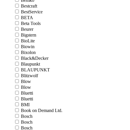
Bemko
Bestcraft
BestService
BETA
Beta Tools
Beurer
Bigstern
BioLite
Biowin
Bixolon
Black&Decker
Blaupunkt
BLAUPUNKT
Blitzwolf
Blow
Blow
Bluetti
Bluetti
BMI
Book on Demand Ltd.
Bosch
Bosch
Bosch