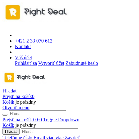
+421 2 33 070 612
Kontakt
Váš účet
Prihlásiť sa
Vytvoriť účet
Zabudnuté heslo
Hľadať
Prejsť na košík
0
Košík
je prázdny
Otvoriť menu
Prejsť na košík
0 €
0
Toggle Dropdown
Košík
je prázdny
Hľadať
Telefónne číslo
Email
viac
viac
Zavrieť