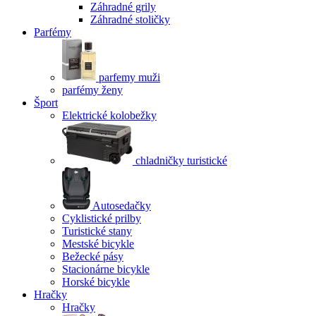
Záhradné grily
Záhradné stoličky
Parfémy
parfemy muži
parfémy ženy
Šport
Elektrické kolobežky
chladničky turistické
Autosedačky
Cyklistické prilby
Turistické stany
Mestské bicykle
Bežecké pásy
Stacionárne bicykle
Horské bicykle
Hračky
Hračky