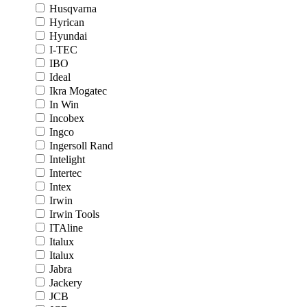
Husqvarna
Hyrican
Hyundai
I-TEC
IBO
Ideal
Ikra Mogatec
In Win
Incobex
Ingco
Ingersoll Rand
Intelight
Intertec
Intex
Irwin
Irwin Tools
ITAline
Italux
Italux
Jabra
Jackery
JCB