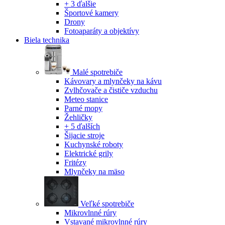
+ 3 ďalšie
Športové kamery
Drony
Fotoaparáty a objektívy
Biela technika
Malé spotrebiče
Kávovary a mlynčeky na kávu
Zvlhčovače a čističe vzduchu
Meteo stanice
Parné mopy
Žehličky
+ 5 ďalších
Šijacie stroje
Kuchynské roboty
Elektrické grily
Fritézy
Mlynčeky na mäso
Veľké spotrebiče
Mikrovlnné rúry
Vstavané mikrovlnné rúry