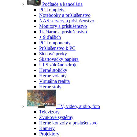
Počítače a kancelária
PC komplety
Notebooky a príslušenstvo
NAS servery a príslušenstvo
Monitory a príslušenstvo
Tlačiarne a príslušenstvo
+ 9 ďalších
PC komponenty
Príslušenstvo k PC
Sieťové prvky
Skartovačky papiera
UPS záložné zdroje
Herné stoličky
Herné volanty
Virtuálna realita
Herné stoly
TV, video, audio, foto
Televízory
Zvukové systémy
Herné konzoly a príslušenstvo
Kamery
Projektory