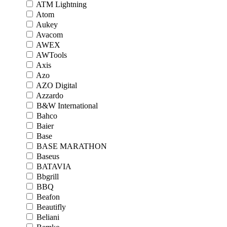
ATM Lightning
Atom
Aukey
Avacom
AWEX
AWTools
Axis
Azo
AZO Digital
Azzardo
B&W International
Bahco
Baier
Base
BASE MARATHON
Baseus
BATAVIA
Bbgrill
BBQ
Beafon
Beautifly
Beliani