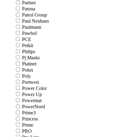
Partner
Patona
Patrol Group
Paul Neuhaus
Paulmann
Pawbol
PCE
Petkit
Philips
Pj Masks
Platinet
Polux
Poly
Portwest
Power Color
Power Up
Powermat
PowerNeed
Prime3
Princess
Printe
PRO