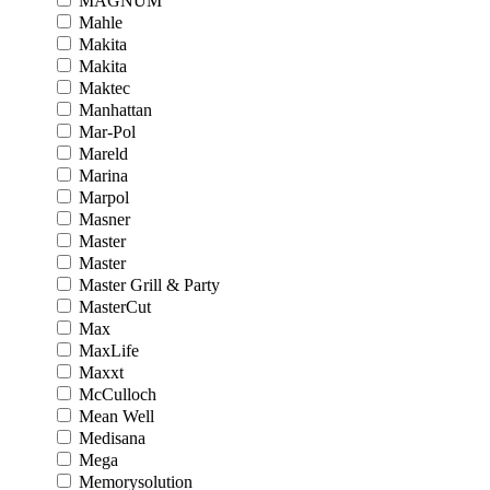
MAGNUM
Mahle
Makita
Makita
Maktec
Manhattan
Mar-Pol
Mareld
Marina
Marpol
Masner
Master
Master
Master Grill & Party
MasterCut
Max
MaxLife
Maxxt
McCulloch
Mean Well
Medisana
Mega
Memorysolution