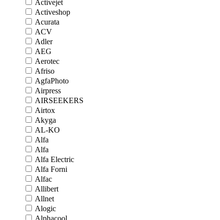
Activejet
Activeshop
Acurata
ACV
Adler
AEG
Aerotec
Afriso
AgfaPhoto
Airpress
AIRSEEKERS
Airtox
Akyga
AL-KO
Alfa
Alfa
Alfa Electric
Alfa Forni
Alfac
Allibert
Allnet
Alogic
Alphacool