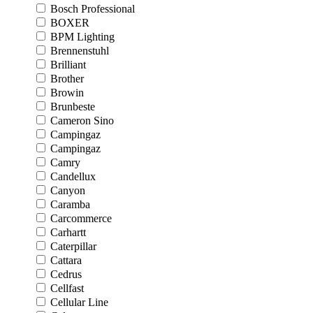
Bosch Professional
BOXER
BPM Lighting
Brennenstuhl
Brilliant
Brother
Browin
Brunbeste
Cameron Sino
Campingaz
Campingaz
Camry
Candellux
Canyon
Caramba
Carcommerce
Carhartt
Caterpillar
Cattara
Cedrus
Cellfast
Cellular Line