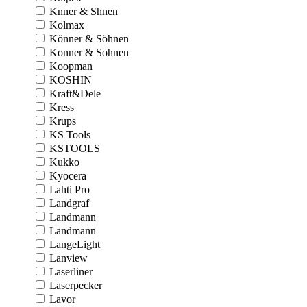
Knner & Shnen
Kolmax
Könner & Söhnen
Konner & Sohnen
Koopman
KOSHIN
Kraft&Dele
Kress
Krups
KS Tools
KSTOOLS
Kukko
Kyocera
Lahti Pro
Landgraf
Landmann
Landmann
LangeLight
Lanview
Laserliner
Laserpecker
Lavor