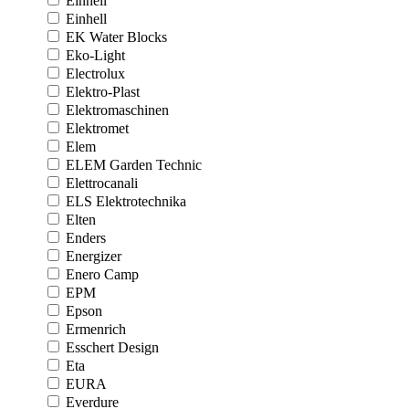
Einhell
Einhell
EK Water Blocks
Eko-Light
Electrolux
Elektro-Plast
Elektromaschinen
Elektromet
Elem
ELEM Garden Technic
Elettrocanali
ELS Elektrotechnika
Elten
Enders
Energizer
Enero Camp
EPM
Epson
Ermenrich
Esschert Design
Eta
EURA
Everdure