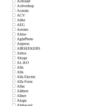
Activejet
Activeshop
Acurata
ACV
Adler
AEG
Aerotec
Afriso
AgfaPhoto
Airpress
AIRSEEKERS
Airtox
Akyga
AL-KO
Alfa
Alfa
Alfa Electric
Alfa Forni
Alfac
Allibert
Allnet
Alogic
Alphacool