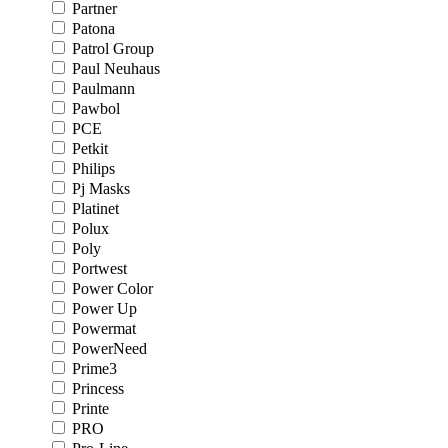
Partner
Patona
Patrol Group
Paul Neuhaus
Paulmann
Pawbol
PCE
Petkit
Philips
Pj Masks
Platinet
Polux
Poly
Portwest
Power Color
Power Up
Powermat
PowerNeed
Prime3
Princess
Printe
PRO