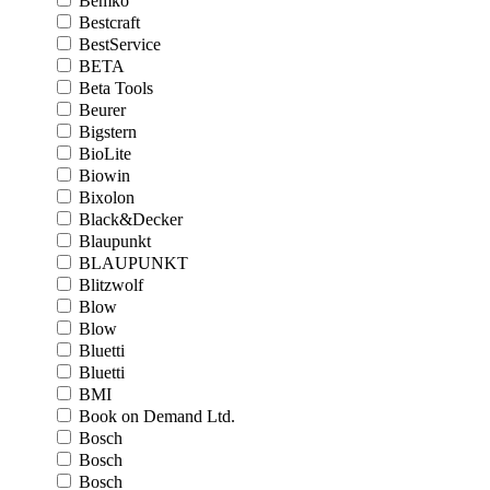
Bemko
Bestcraft
BestService
BETA
Beta Tools
Beurer
Bigstern
BioLite
Biowin
Bixolon
Black&Decker
Blaupunkt
BLAUPUNKT
Blitzwolf
Blow
Blow
Bluetti
Bluetti
BMI
Book on Demand Ltd.
Bosch
Bosch
Bosch