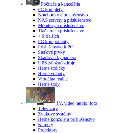
Počítače a kancelária
PC komplety
Notebooky a príslušenstvo
NAS servery a príslušenstvo
Monitory a príslušenstvo
Tlačiarne a príslušenstvo
+ 9 ďalších
PC komponenty
Príslušenstvo k PC
Sieťové prvky
Skartovačky papiera
UPS záložné zdroje
Herné stoličky
Herné volanty
Virtuálna realita
Herné stoly
TV, video, audio, foto
Televízory
Zvukové systémy
Herné konzoly a príslušenstvo
Kamery
Projektory