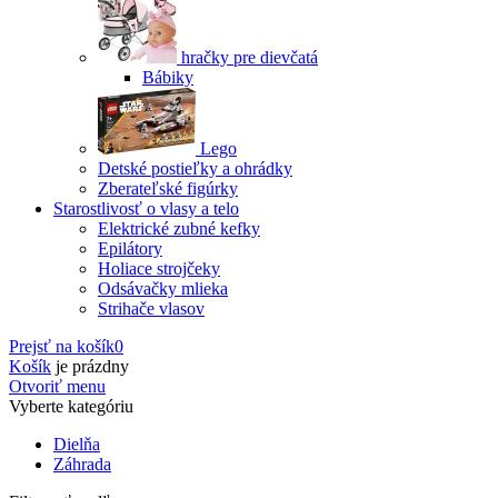
hračky pre dievčatá
Bábiky
Lego
Detské postieľky a ohrádky
Zberateľské figúrky
Starostlivosť o vlasy a telo
Elektrické zubné kefky
Epilátory
Holiace strojčeky
Odsávačky mlieka
Strihače vlasov
Prejsť na košík
0
Košík
je prázdny
Otvoriť menu
Vyberte kategóriu
Dielňa
Záhrada