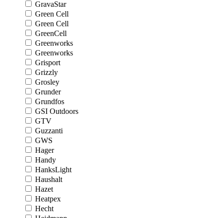
GravaStar
Green Cell
Green Cell
GreenCell
Greenworks
Greenworks
Grisport
Grizzly
Grosley
Grunder
Grundfos
GSI Outdoors
GTV
Guzzanti
GWS
Hager
Handy
HanksLight
Haushalt
Hazet
Heatpex
Hecht