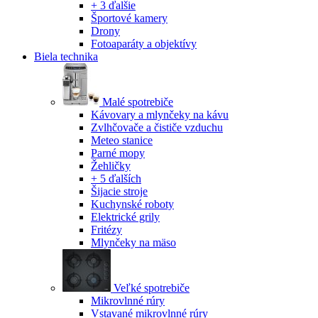
+ 3 ďalšie
Športové kamery
Drony
Fotoaparáty a objektívy
Biela technika
Malé spotrebiče
Kávovary a mlynčeky na kávu
Zvlhčovače a čističe vzduchu
Meteo stanice
Parné mopy
Žehličky
+ 5 ďalších
Šijacie stroje
Kuchynské roboty
Elektrické grily
Fritézy
Mlynčeky na mäso
Veľké spotrebiče
Mikrovlnné rúry
Vstavané mikrovlnné rúry