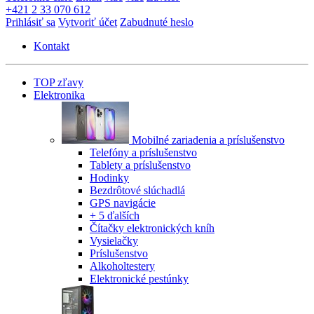
+421 2 33 070 612
Prihlásiť sa
Vytvoriť účet
Zabudnuté heslo
Kontakt
TOP zľavy
Elektronika
Mobilné zariadenia a príslušenstvo
Telefóny a príslušenstvo
Tablety a príslušenstvo
Hodinky
Bezdrôtové slúchadlá
GPS navigácie
+ 5 ďalších
Čítačky elektronických kníh
Vysielačky
Príslušenstvo
Alkoholtestery
Elektronické pestúnky