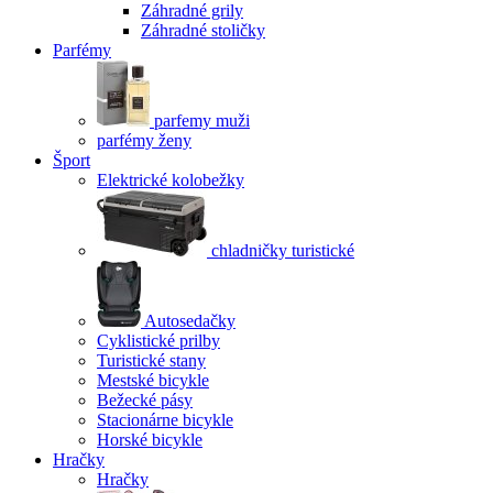
Záhradné grily
Záhradné stoličky
Parfémy
parfemy muži
parfémy ženy
Šport
Elektrické kolobežky
chladničky turistické
Autosedačky
Cyklistické prilby
Turistické stany
Mestské bicykle
Bežecké pásy
Stacionárne bicykle
Horské bicykle
Hračky
Hračky