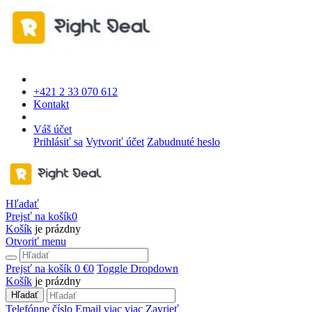
+421 2 33 070 612
Kontakt
Váš účet
Prihlásiť sa
Vytvoriť účet
Zabudnuté heslo
Hľadať
Prejsť na košík
0
Košík
je prázdny
Otvoriť menu
Prejsť na košík
0 €
0
Toggle Dropdown
Košík
je prázdny
Hľadať
Telefónne číslo
Email
viac
viac
Zavrieť