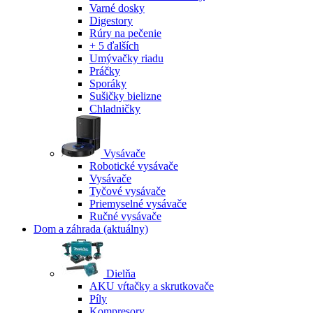
Varné dosky
Digestory
Rúry na pečenie
+ 5 ďalších
Umývačky riadu
Práčky
Sporáky
Sušičky bielizne
Chladničky
Vysávače
Robotické vysávače
Vysávače
Tyčové vysávače
Priemyselné vysávače
Ručné vysávače
Dom a záhrada
(aktuálny)
Dielňa
AKU vŕtačky a skrutkovače
Píly
Kompresory