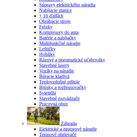
Súpravy elektrického náradia
Nabíjacie stanice
+ 16 ďalších
Obrábacie stroje
Frézky
Kompresory do auta
Batérie a nabíjačky
Multifunkčné náradie
Leštičky
Hoblíky
Rázové a pneumatické uťahováky
Stavebné lasery
Vozíky na náradie
Búracie kladivá
Teplovzdušné pištole
Brúsky a rozbrusovačky
Svietidlá
Stavebné rozvádzače
Pracovná obuv
Záhrada
Elektrické a motorové náradie
Terasové ohrievače