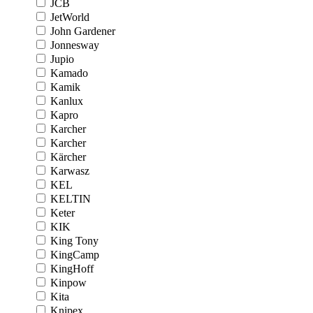
JCB
JetWorld
John Gardener
Jonnesway
Jupio
Kamado
Kamik
Kanlux
Kapro
Karcher
Karcher
Kärcher
Karwasz
KEL
KELTIN
Keter
KIK
King Tony
KingCamp
KingHoff
Kinpow
Kita
Knipex