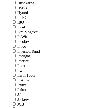
Husqvarna
Hyrican
Hyundai
I-TEC
IBO
Ideal
Ikra Mogatec
In Win
Incobex
Ingco
Ingersoll Rand
Intelight
Intertec
Intex
Irwin
Irwin Tools
ITAline
Italux
Italux
Jabra
Jackery
JCB