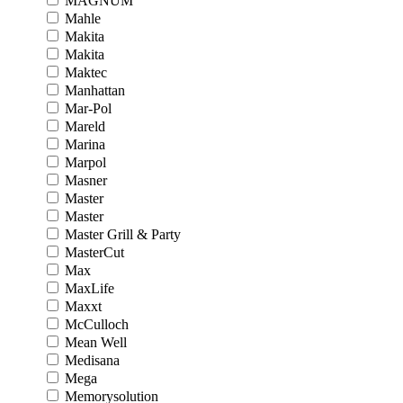
MAGNUM
Mahle
Makita
Makita
Maktec
Manhattan
Mar-Pol
Mareld
Marina
Marpol
Masner
Master
Master
Master Grill & Party
MasterCut
Max
MaxLife
Maxxt
McCulloch
Mean Well
Medisana
Mega
Memorysolution