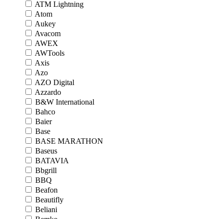
ATM Lightning
Atom
Aukey
Avacom
AWEX
AWTools
Axis
Azo
AZO Digital
Azzardo
B&W International
Bahco
Baier
Base
BASE MARATHON
Baseus
BATAVIA
Bbgrill
BBQ
Beafon
Beautifly
Beliani