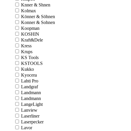
Knner & Shnen
Kolmax
Könner & Söhnen
Konner & Sohnen
Koopman
KOSHIN
Kraft&Dele
Kress
Krups
KS Tools
KSTOOLS
Kukko
Kyocera
Lahti Pro
Landgraf
Landmann
Landmann
LangeLight
Lanview
Laserliner
Laserpecker
Lavor