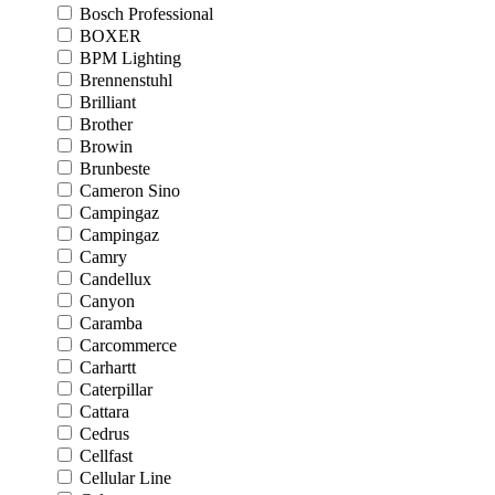
Bosch Professional
BOXER
BPM Lighting
Brennenstuhl
Brilliant
Brother
Browin
Brunbeste
Cameron Sino
Campingaz
Campingaz
Camry
Candellux
Canyon
Caramba
Carcommerce
Carhartt
Caterpillar
Cattara
Cedrus
Cellfast
Cellular Line