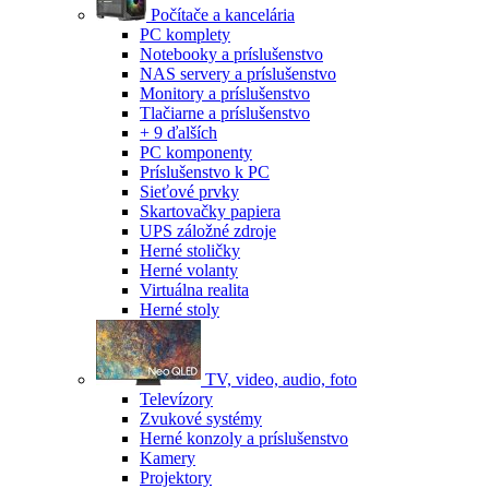
Počítače a kancelária
PC komplety
Notebooky a príslušenstvo
NAS servery a príslušenstvo
Monitory a príslušenstvo
Tlačiarne a príslušenstvo
+ 9 ďalších
PC komponenty
Príslušenstvo k PC
Sieťové prvky
Skartovačky papiera
UPS záložné zdroje
Herné stoličky
Herné volanty
Virtuálna realita
Herné stoly
TV, video, audio, foto
Televízory
Zvukové systémy
Herné konzoly a príslušenstvo
Kamery
Projektory