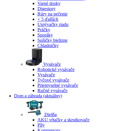
Varné dosky
Digestory
Rúry na pečenie
+ 5 ďalších
Umývačky riadu
Práčky
Sporáky
Sušičky bielizne
Chladničky
Vysávače
Robotické vysávače
Vysávače
Tyčové vysávače
Priemyselné vysávače
Ručné vysávače
Dom a záhrada
(aktuálny)
Dielňa
AKU vŕtačky a skrutkovače
Píly
Kompresory