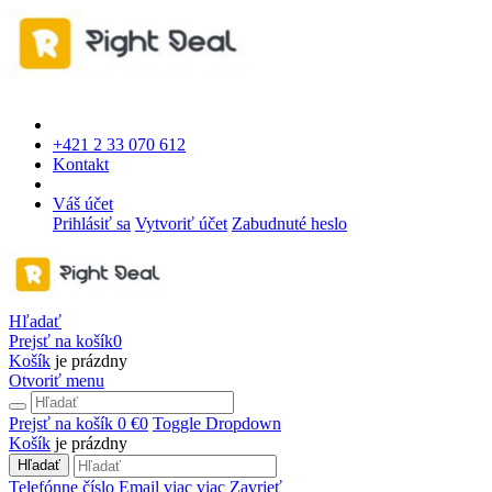
+421 2 33 070 612
Kontakt
Váš účet
Prihlásiť sa
Vytvoriť účet
Zabudnuté heslo
Hľadať
Prejsť na košík
0
Košík
je prázdny
Otvoriť menu
Prejsť na košík
0 €
0
Toggle Dropdown
Košík
je prázdny
Hľadať
Telefónne číslo
Email
viac
viac
Zavrieť