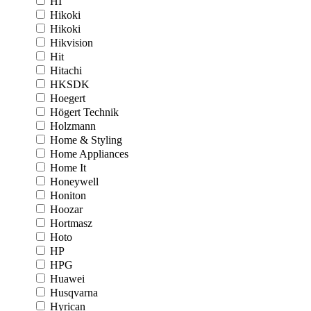
HI
Hikoki
Hikoki
Hikvision
Hit
Hitachi
HKSDK
Hoegert
Högert Technik
Holzmann
Home & Styling
Home Appliances
Home It
Honeywell
Honiton
Hoozar
Hortmasz
Hoto
HP
HPG
Huawei
Husqvarna
Hyrican