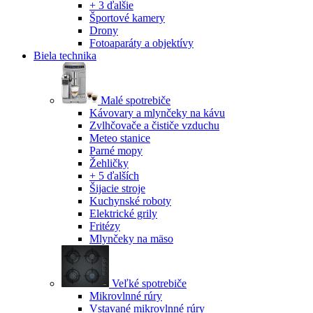
+ 3 ďalšie
Športové kamery
Drony
Fotoaparáty a objektívy
Biela technika
Malé spotrebiče
Kávovary a mlynčeky na kávu
Zvlhčovače a čističe vzduchu
Meteo stanice
Parné mopy
Žehličky
+ 5 ďalších
Šijacie stroje
Kuchynské roboty
Elektrické grily
Fritézy
Mlynčeky na mäso
Veľké spotrebiče
Mikrovlnné rúry
Vstavané mikrovlnné rúry