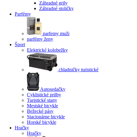
Záhradné grily
Záhradné stoličky
Parfémy
parfemy muži
parfémy ženy
Šport
Elektrické kolobežky
chladničky turistické
Autosedačky
Cyklistické prilby
Turistické stany
Mestské bicykle
Bežecké pásy
Stacionárne bicykle
Horské bicykle
Hračky
Hračky