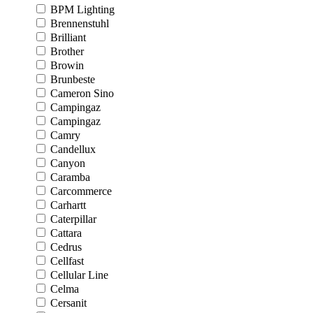
BPM Lighting
Brennenstuhl
Brilliant
Brother
Browin
Brunbeste
Cameron Sino
Campingaz
Campingaz
Camry
Candellux
Canyon
Caramba
Carcommerce
Carhartt
Caterpillar
Cattara
Cedrus
Cellfast
Cellular Line
Celma
Cersanit