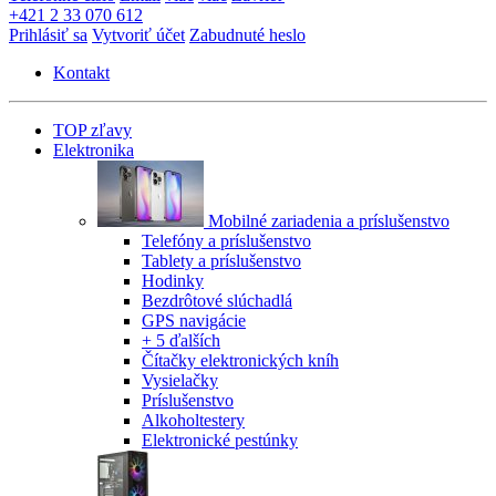
+421 2 33 070 612
Prihlásiť sa
Vytvoriť účet
Zabudnuté heslo
Kontakt
TOP zľavy
Elektronika
Mobilné zariadenia a príslušenstvo
Telefóny a príslušenstvo
Tablety a príslušenstvo
Hodinky
Bezdrôtové slúchadlá
GPS navigácie
+ 5 ďalších
Čítačky elektronických kníh
Vysielačky
Príslušenstvo
Alkoholtestery
Elektronické pestúnky