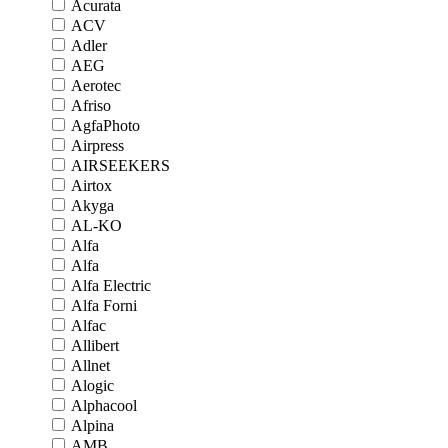
Acurata
ACV
Adler
AEG
Aerotec
Afriso
AgfaPhoto
Airpress
AIRSEEKERS
Airtox
Akyga
AL-KO
Alfa
Alfa
Alfa Electric
Alfa Forni
Alfac
Allibert
Allnet
Alogic
Alphacool
Alpina
AMB