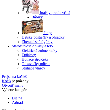
hračky pre dievčatá
Bábiky
Lego
Detské postieľky a ohrádky
Zberateľské figúrky
Starostlivosť o vlasy a telo
Elektrické zubné kefky
Epilátory
Holiace strojčeky
Odsávačky mlieka
Strihače vlasov
Prejsť na košík
0
Košík
je prázdny
Otvoriť menu
Vyberte kategóriu
Dielňa
Záhrada