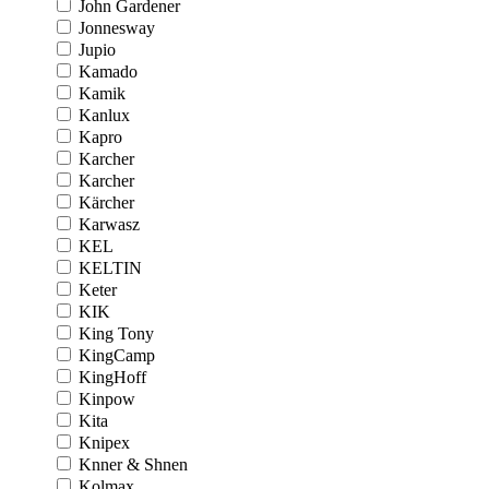
John Gardener
Jonnesway
Jupio
Kamado
Kamik
Kanlux
Kapro
Karcher
Karcher
Kärcher
Karwasz
KEL
KELTIN
Keter
KIK
King Tony
KingCamp
KingHoff
Kinpow
Kita
Knipex
Knner & Shnen
Kolmax