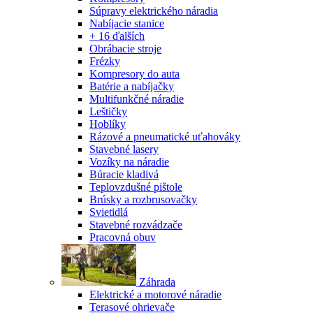
Súpravy elektrického náradia
Nabíjacie stanice
+ 16 ďalších
Obrábacie stroje
Frézky
Kompresory do auta
Batérie a nabíjačky
Multifunkčné náradie
Leštičky
Hoblíky
Rázové a pneumatické uťahováky
Stavebné lasery
Vozíky na náradie
Búracie kladivá
Teplovzdušné pištole
Brúsky a rozbrusovačky
Svietidlá
Stavebné rozvádzače
Pracovná obuv
Záhrada
Elektrické a motorové náradie
Terasové ohrievače