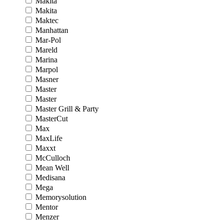
Makita
Makita
Maktec
Manhattan
Mar-Pol
Mareld
Marina
Marpol
Masner
Master
Master
Master Grill & Party
MasterCut
Max
MaxLife
Maxxt
McCulloch
Mean Well
Medisana
Mega
Memorysolution
Mentor
Menzer