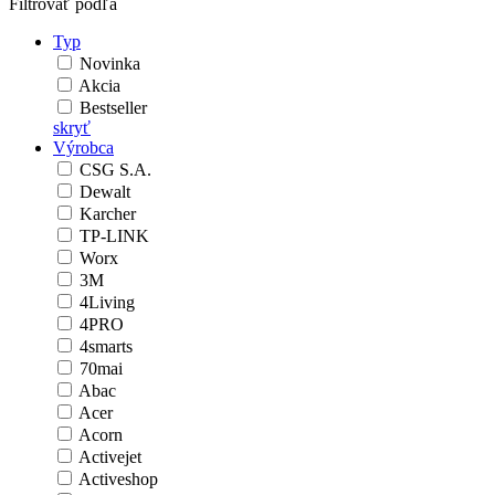
Filtrovať podľa
Typ
Novinka
Akcia
Bestseller
skryť
Výrobca
CSG S.A.
Dewalt
Karcher
TP-LINK
Worx
3M
4Living
4PRO
4smarts
70mai
Abac
Acer
Acorn
Activejet
Activeshop