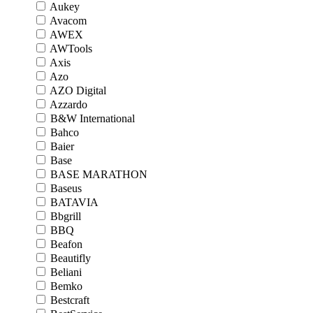
Aukey
Avacom
AWEX
AWTools
Axis
Azo
AZO Digital
Azzardo
B&W International
Bahco
Baier
Base
BASE MARATHON
Baseus
BATAVIA
Bbgrill
BBQ
Beafon
Beautifly
Beliani
Bemko
Bestcraft