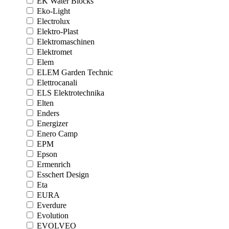
EK Water Blocks
Eko-Light
Electrolux
Elektro-Plast
Elektromaschinen
Elektromet
Elem
ELEM Garden Technic
Elettrocanali
ELS Elektrotechnika
Elten
Enders
Energizer
Enero Camp
EPM
Epson
Ermenrich
Esschert Design
Eta
EURA
Everdure
Evolution
EVOLVEO