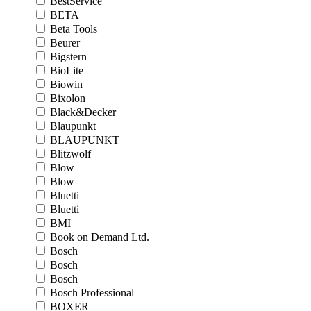
BestService
BETA
Beta Tools
Beurer
Bigstern
BioLite
Biowin
Bixolon
Black&Decker
Blaupunkt
BLAUPUNKT
Blitzwolf
Blow
Blow
Bluetti
Bluetti
BMI
Book on Demand Ltd.
Bosch
Bosch
Bosch
Bosch Professional
BOXER