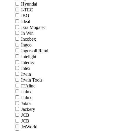
Hyundai
I-TEC
IBO
Ideal
Ikra Mogatec
In Win
Incobex
Ingco
Ingersoll Rand
Intelight
Intertec
Intex
Irwin
Irwin Tools
ITAline
Italux
Italux
Jabra
Jackery
JCB
JCB
JetWorld