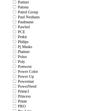
Partner
Patona
Patrol Group
Paul Neuhaus
Paulmann
Pawbol
PCE
Petkit
Philips
Pj Masks
Platinet
Polux
Poly
Portwest
Power Color
Power Up
Powermat
PowerNeed
Prime3
Princess
Printe
PRO