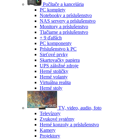
Počítače a kancelária
PC komplety
Notebooky a príslušenstvo
NAS servery a príslušenstvo
Monitory a príslušenstvo
Tlačiarne a príslušenstvo
+ 9 ďalších
PC komponenty
Príslušenstvo k PC
Sieťové prvky
Skartovačky papiera
UPS záložné zdroje
Herné stoličky
Herné volanty
Virtuálna realita
Herné stoly
TV, video, audio, foto
Televízory
Zvukové systémy
Herné konzoly a príslušenstvo
Kamery
Projektory