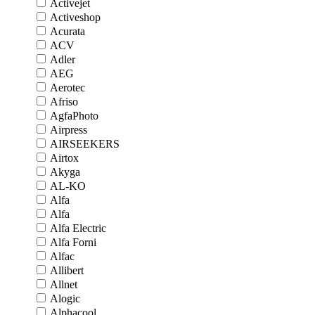
Activejet
Activeshop
Acurata
ACV
Adler
AEG
Aerotec
Afriso
AgfaPhoto
Airpress
AIRSEEKERS
Airtox
Akyga
AL-KO
Alfa
Alfa
Alfa Electric
Alfa Forni
Alfac
Allibert
Allnet
Alogic
Alphacool