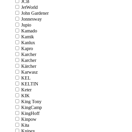
JCB
JetWorld
John Gardener
Jonnesway
Jupio
Kamado
Kamik
Kanlux
Kapro
Karcher
Karcher
Kärcher
Karwasz
KEL
KELTIN
Keter
KIK
King Tony
KingCamp
KingHoff
Kinpow
Kita
Knipex