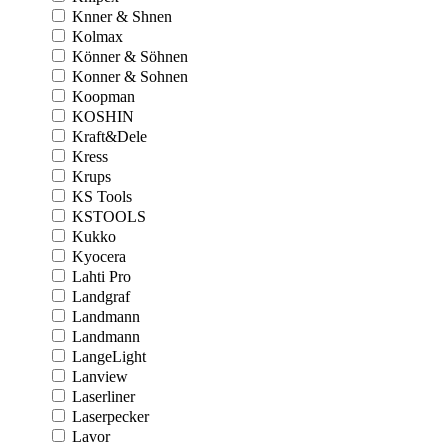
Knner & Shnen
Kolmax
Könner & Söhnen
Konner & Sohnen
Koopman
KOSHIN
Kraft&Dele
Kress
Krups
KS Tools
KSTOOLS
Kukko
Kyocera
Lahti Pro
Landgraf
Landmann
Landmann
LangeLight
Lanview
Laserliner
Laserpecker
Lavor