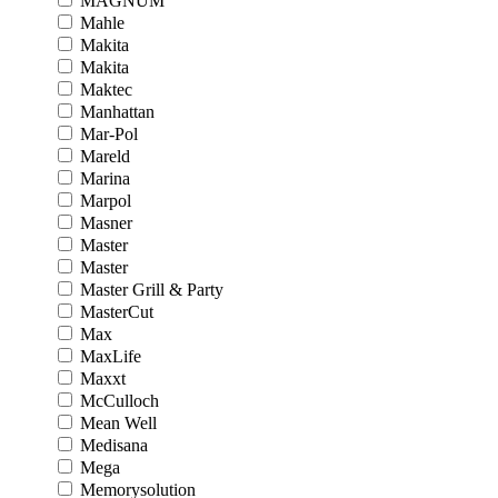
MAGNUM
Mahle
Makita
Makita
Maktec
Manhattan
Mar-Pol
Mareld
Marina
Marpol
Masner
Master
Master
Master Grill & Party
MasterCut
Max
MaxLife
Maxxt
McCulloch
Mean Well
Medisana
Mega
Memorysolution