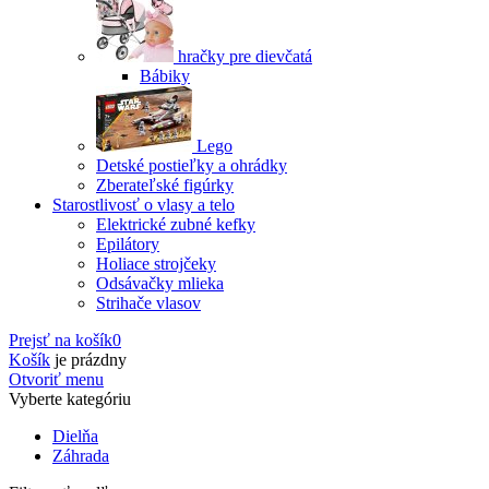
hračky pre dievčatá
Bábiky
Lego
Detské postieľky a ohrádky
Zberateľské figúrky
Starostlivosť o vlasy a telo
Elektrické zubné kefky
Epilátory
Holiace strojčeky
Odsávačky mlieka
Strihače vlasov
Prejsť na košík
0
Košík
je prázdny
Otvoriť menu
Vyberte kategóriu
Dielňa
Záhrada