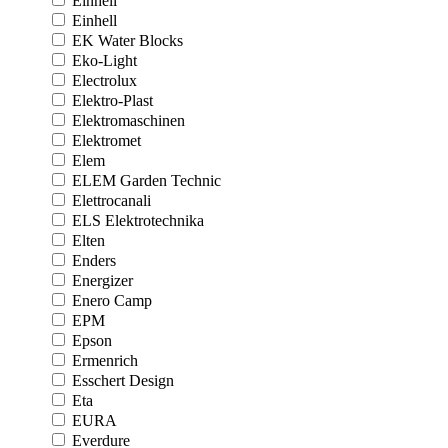
Einhell
Einhell
EK Water Blocks
Eko-Light
Electrolux
Elektro-Plast
Elektromaschinen
Elektromet
Elem
ELEM Garden Technic
Elettrocanali
ELS Elektrotechnika
Elten
Enders
Energizer
Enero Camp
EPM
Epson
Ermenrich
Esschert Design
Eta
EURA
Everdure