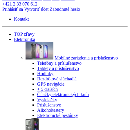
+421 2 33 070 612
Prihlásiť sa
Vytvoriť účet
Zabudnuté heslo
Kontakt
TOP zľavy
Elektronika
Mobilné zariadenia a príslušenstvo
Telefóny a príslušenstvo
Tablety a príslušenstvo
Hodinky
Bezdrôtové slúchadlá
GPS navigácie
+ 5 ďalších
Čítačky elektronických kníh
Vysielačky
Príslušenstvo
Alkoholtestery
Elektronické pestúnky