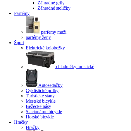
Záhradné grily
Záhradné stoličky
Parfémy
parfemy muži
parfémy ženy
Šport
Elektrické kolobežky
chladničky turistické
Autosedačky
Cyklistické prilby
Turistické stany
Mestské bicykle
Bežecké pásy
Stacionárne bicykle
Horské bicykle
Hračky
Hračky