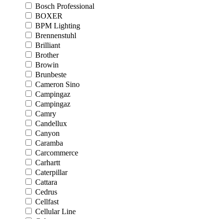
Bosch Professional
BOXER
BPM Lighting
Brennenstuhl
Brilliant
Brother
Browin
Brunbeste
Cameron Sino
Campingaz
Campingaz
Camry
Candellux
Canyon
Caramba
Carcommerce
Carhartt
Caterpillar
Cattara
Cedrus
Cellfast
Cellular Line