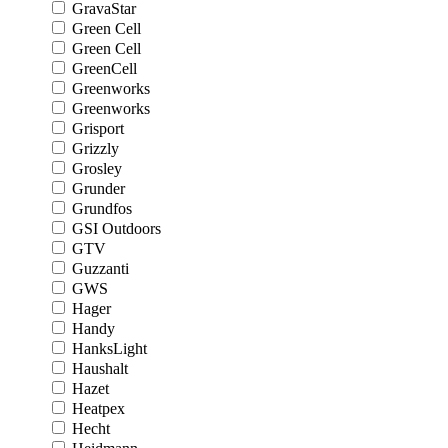
GravaStar
Green Cell
Green Cell
GreenCell
Greenworks
Greenworks
Grisport
Grizzly
Grosley
Grunder
Grundfos
GSI Outdoors
GTV
Guzzanti
GWS
Hager
Handy
HanksLight
Haushalt
Hazet
Heatpex
Hecht