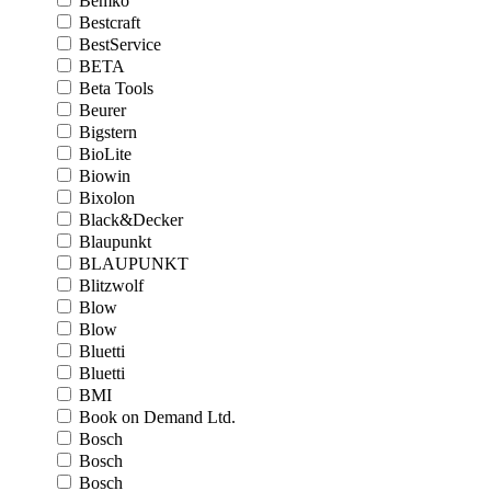
Bemko
Bestcraft
BestService
BETA
Beta Tools
Beurer
Bigstern
BioLite
Biowin
Bixolon
Black&Decker
Blaupunkt
BLAUPUNKT
Blitzwolf
Blow
Blow
Bluetti
Bluetti
BMI
Book on Demand Ltd.
Bosch
Bosch
Bosch