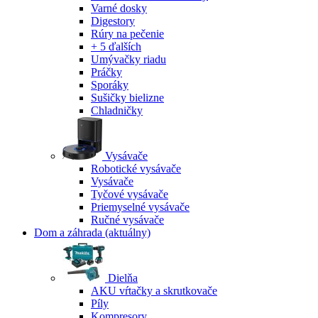
Varné dosky
Digestory
Rúry na pečenie
+ 5 ďalších
Umývačky riadu
Práčky
Sporáky
Sušičky bielizne
Chladničky
Vysávače
Robotické vysávače
Vysávače
Tyčové vysávače
Priemyselné vysávače
Ručné vysávače
Dom a záhrada
(aktuálny)
Dielňa
AKU vŕtačky a skrutkovače
Píly
Kompresory