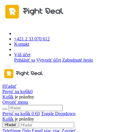
+421 2 33 070 612
Kontakt
Váš účet
Prihlásiť sa
Vytvoriť účet
Zabudnuté heslo
Hľadať
Prejsť na košík
0
Košík
je prázdny
Otvoriť menu
Prejsť na košík
0 €
0
Toggle Dropdown
Košík
je prázdny
Hľadať
Telefónne číslo
Email
viac
viac
Zavrieť