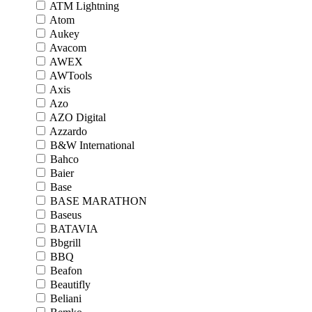
ATM Lightning
Atom
Aukey
Avacom
AWEX
AWTools
Axis
Azo
AZO Digital
Azzardo
B&W International
Bahco
Baier
Base
BASE MARATHON
Baseus
BATAVIA
Bbgrill
BBQ
Beafon
Beautifly
Beliani