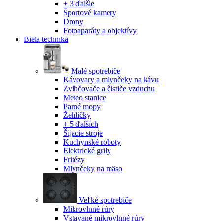
+ 3 ďalšie
Športové kamery
Drony
Fotoaparáty a objektívy
Biela technika
Malé spotrebiče
Kávovary a mlynčeky na kávu
Zvlhčovače a čističe vzduchu
Meteo stanice
Parné mopy
Žehličky
+ 5 ďalších
Šijacie stroje
Kuchynské roboty
Elektrické grily
Fritézy
Mlynčeky na mäso
Veľké spotrebiče
Mikrovlnné rúry
Vstavané mikrovlnné rúry