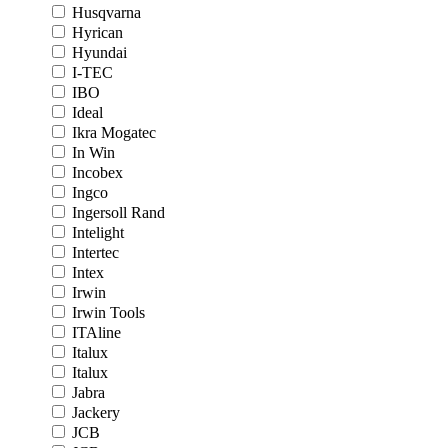
Husqvarna
Hyrican
Hyundai
I-TEC
IBO
Ideal
Ikra Mogatec
In Win
Incobex
Ingco
Ingersoll Rand
Intelight
Intertec
Intex
Irwin
Irwin Tools
ITAline
Italux
Italux
Jabra
Jackery
JCB