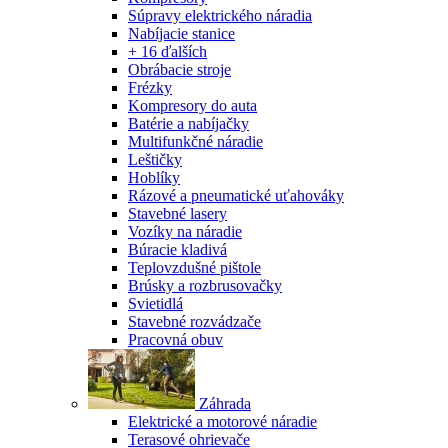
Súpravy elektrického náradia
Nabíjacie stanice
+ 16 ďalších
Obrábacie stroje
Frézky
Kompresory do auta
Batérie a nabíjačky
Multifunkčné náradie
Leštičky
Hoblíky
Rázové a pneumatické uťahováky
Stavebné lasery
Vozíky na náradie
Búracie kladivá
Teplovzdušné pištole
Brúsky a rozbrusovačky
Svietidlá
Stavebné rozvádzače
Pracovná obuv
Záhrada
Elektrické a motorové náradie
Terasové ohrievače