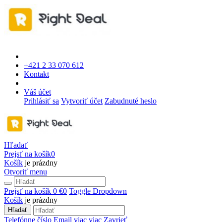
+421 2 33 070 612
Kontakt
Váš účet
Prihlásiť sa
Vytvoriť účet
Zabudnuté heslo
Hľadať
Prejsť na košík
0
Košík
je prázdny
Otvoriť menu
Prejsť na košík
0 €
0
Toggle Dropdown
Košík
je prázdny
Hľadať
Telefónne číslo
Email
viac
viac
Zavrieť