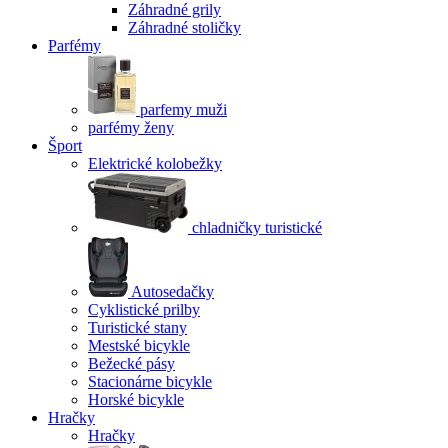
Záhradné grily
Záhradné stoličky
Parfémy
parfemy muži
parfémy ženy
Šport
Elektrické kolobežky
chladničky turistické
Autosedačky
Cyklistické prilby
Turistické stany
Mestské bicykle
Bežecké pásy
Stacionárne bicykle
Horské bicykle
Hračky
Hračky