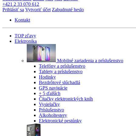
+421 2 33 070 612
Prihlásiť sa
Vytvoriť účet
Zabudnuté heslo
Kontakt
TOP zľavy
Elektronika
Mobilné zariadenia a príslušenstvo
Telefóny a príslušenstvo
Tablety a príslušenstvo
Hodinky
Bezdrôtové slúchadlá
GPS navigácie
+ 5 ďalších
Čítačky elektronických kníh
Vysielačky
Príslušenstvo
Alkoholtestery
Elektronické pestúnky