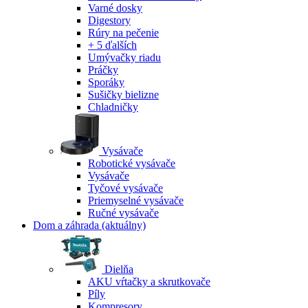
Varné dosky
Digestory
Rúry na pečenie
+ 5 ďalších
Umývačky riadu
Práčky
Sporáky
Sušičky bielizne
Chladničky
Vysávače
Robotické vysávače
Vysávače
Tyčové vysávače
Priemyselné vysávače
Ručné vysávače
Dom a záhrada
(aktuálny)
Dielňa
AKU vŕtačky a skrutkovače
Píly
Kompresory