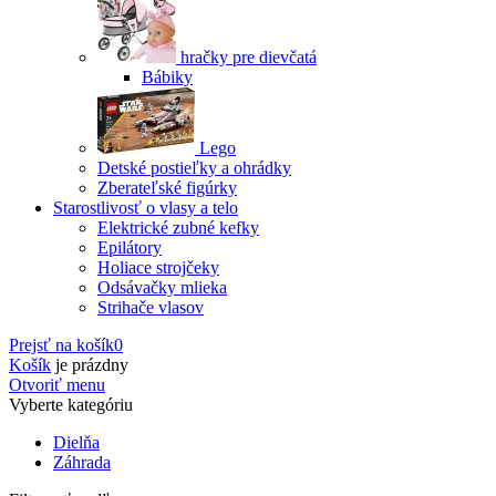
hračky pre dievčatá
Bábiky
Lego
Detské postieľky a ohrádky
Zberateľské figúrky
Starostlivosť o vlasy a telo
Elektrické zubné kefky
Epilátory
Holiace strojčeky
Odsávačky mlieka
Strihače vlasov
Prejsť na košík
0
Košík
je prázdny
Otvoriť menu
Vyberte kategóriu
Dielňa
Záhrada