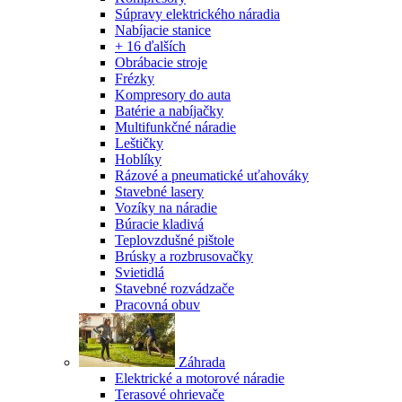
Súpravy elektrického náradia
Nabíjacie stanice
+ 16 ďalších
Obrábacie stroje
Frézky
Kompresory do auta
Batérie a nabíjačky
Multifunkčné náradie
Leštičky
Hoblíky
Rázové a pneumatické uťahováky
Stavebné lasery
Vozíky na náradie
Búracie kladivá
Teplovzdušné pištole
Brúsky a rozbrusovačky
Svietidlá
Stavebné rozvádzače
Pracovná obuv
Záhrada
Elektrické a motorové náradie
Terasové ohrievače