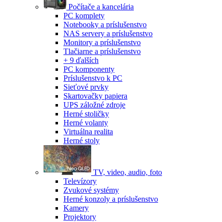
Počítače a kancelária
PC komplety
Notebooky a príslušenstvo
NAS servery a príslušenstvo
Monitory a príslušenstvo
Tlačiarne a príslušenstvo
+ 9 ďalších
PC komponenty
Príslušenstvo k PC
Sieťové prvky
Skartovačky papiera
UPS záložné zdroje
Herné stoličky
Herné volanty
Virtuálna realita
Herné stoly
TV, video, audio, foto
Televízory
Zvukové systémy
Herné konzoly a príslušenstvo
Kamery
Projektory