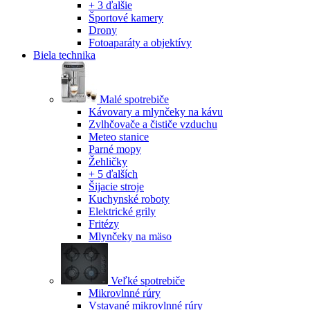
+ 3 ďalšie
Športové kamery
Drony
Fotoaparáty a objektívy
Biela technika
Malé spotrebiče
Kávovary a mlynčeky na kávu
Zvlhčovače a čističe vzduchu
Meteo stanice
Parné mopy
Žehličky
+ 5 ďalších
Šijacie stroje
Kuchynské roboty
Elektrické grily
Fritézy
Mlynčeky na mäso
Veľké spotrebiče
Mikrovlnné rúry
Vstavané mikrovlnné rúry