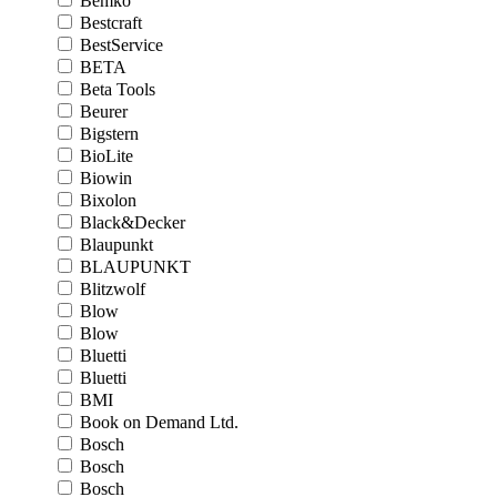
Bemko
Bestcraft
BestService
BETA
Beta Tools
Beurer
Bigstern
BioLite
Biowin
Bixolon
Black&Decker
Blaupunkt
BLAUPUNKT
Blitzwolf
Blow
Blow
Bluetti
Bluetti
BMI
Book on Demand Ltd.
Bosch
Bosch
Bosch