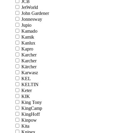
JCB
JetWorld
John Gardener
Jonnesway
Jupio
Kamado
Kamik
Kanlux
Kapro
Karcher
Karcher
Kärcher
Karwasz
KEL
KELTIN
Keter
KIK
King Tony
KingCamp
KingHoff
Kinpow
Kita
Knipex