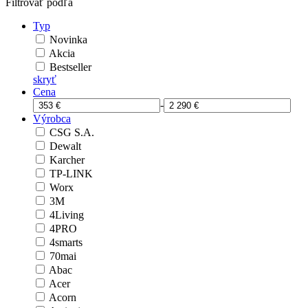
Filtrovať podľa
Typ
Novinka
Akcia
Bestseller
skryť
Cena
-
Výrobca
CSG S.A.
Dewalt
Karcher
TP-LINK
Worx
3M
4Living
4PRO
4smarts
70mai
Abac
Acer
Acorn