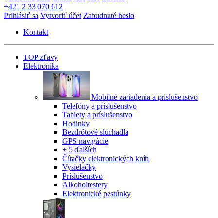
+421 2 33 070 612
Prihlásiť sa
Vytvoriť účet
Zabudnuté heslo
Kontakt
TOP zľavy
Elektronika
Mobilné zariadenia a príslušenstvo
Telefóny a príslušenstvo
Tablety a príslušenstvo
Hodinky
Bezdrôtové slúchadlá
GPS navigácie
+ 5 ďalších
Čítačky elektronických kníh
Vysielačky
Príslušenstvo
Alkoholtestery
Elektronické pestúnky