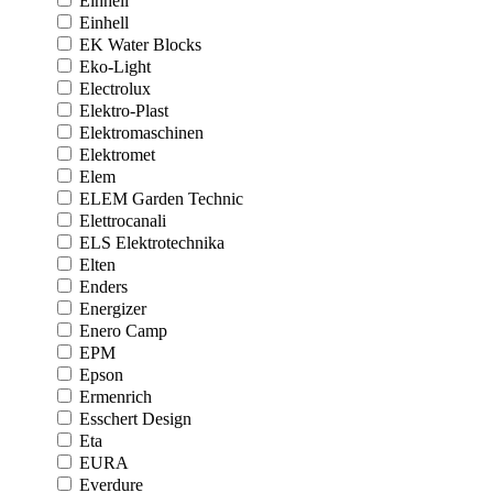
Einhell
Einhell
EK Water Blocks
Eko-Light
Electrolux
Elektro-Plast
Elektromaschinen
Elektromet
Elem
ELEM Garden Technic
Elettrocanali
ELS Elektrotechnika
Elten
Enders
Energizer
Enero Camp
EPM
Epson
Ermenrich
Esschert Design
Eta
EURA
Everdure