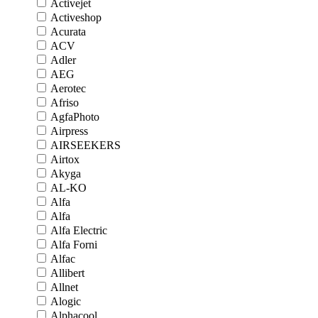
Activejet
Activeshop
Acurata
ACV
Adler
AEG
Aerotec
Afriso
AgfaPhoto
Airpress
AIRSEEKERS
Airtox
Akyga
AL-KO
Alfa
Alfa
Alfa Electric
Alfa Forni
Alfac
Allibert
Allnet
Alogic
Alphacool