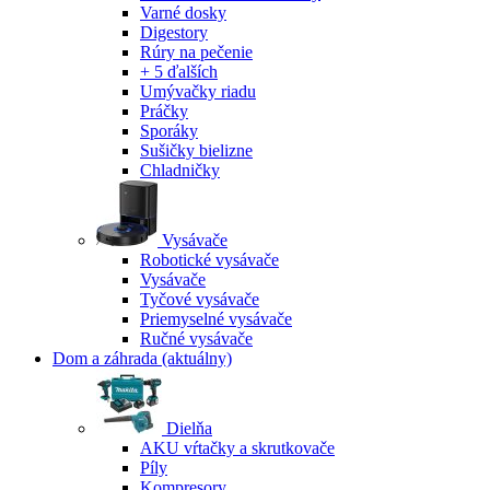
Varné dosky
Digestory
Rúry na pečenie
+ 5 ďalších
Umývačky riadu
Práčky
Sporáky
Sušičky bielizne
Chladničky
Vysávače
Robotické vysávače
Vysávače
Tyčové vysávače
Priemyselné vysávače
Ručné vysávače
Dom a záhrada
(aktuálny)
Dielňa
AKU vŕtačky a skrutkovače
Píly
Kompresory