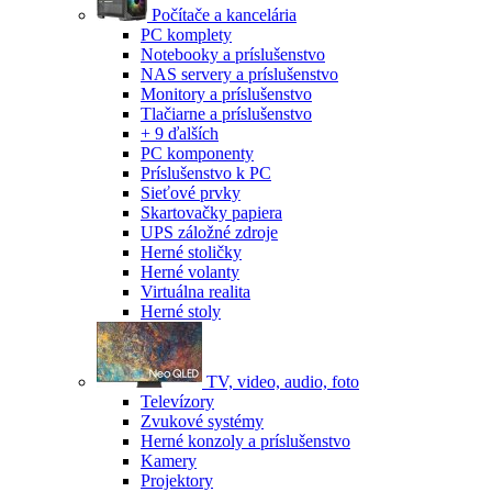
Počítače a kancelária
PC komplety
Notebooky a príslušenstvo
NAS servery a príslušenstvo
Monitory a príslušenstvo
Tlačiarne a príslušenstvo
+ 9 ďalších
PC komponenty
Príslušenstvo k PC
Sieťové prvky
Skartovačky papiera
UPS záložné zdroje
Herné stoličky
Herné volanty
Virtuálna realita
Herné stoly
TV, video, audio, foto
Televízory
Zvukové systémy
Herné konzoly a príslušenstvo
Kamery
Projektory