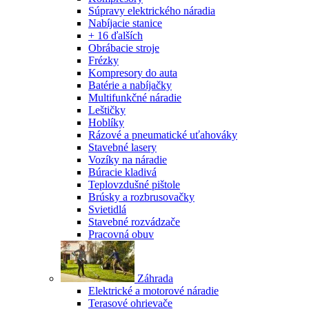
Súpravy elektrického náradia
Nabíjacie stanice
+ 16 ďalších
Obrábacie stroje
Frézky
Kompresory do auta
Batérie a nabíjačky
Multifunkčné náradie
Leštičky
Hoblíky
Rázové a pneumatické uťahováky
Stavebné lasery
Vozíky na náradie
Búracie kladivá
Teplovzdušné pištole
Brúsky a rozbrusovačky
Svietidlá
Stavebné rozvádzače
Pracovná obuv
Záhrada
Elektrické a motorové náradie
Terasové ohrievače