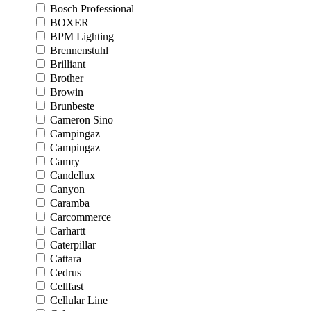
Bosch Professional
BOXER
BPM Lighting
Brennenstuhl
Brilliant
Brother
Browin
Brunbeste
Cameron Sino
Campingaz
Campingaz
Camry
Candellux
Canyon
Caramba
Carcommerce
Carhartt
Caterpillar
Cattara
Cedrus
Cellfast
Cellular Line