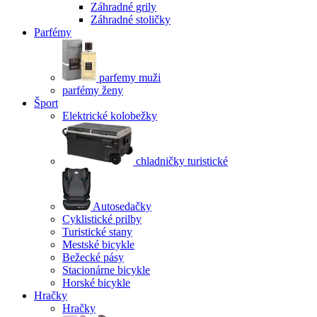
Záhradné grily
Záhradné stoličky
Parfémy
parfemy muži
parfémy ženy
Šport
Elektrické kolobežky
chladničky turistické
Autosedačky
Cyklistické prilby
Turistické stany
Mestské bicykle
Bežecké pásy
Stacionárne bicykle
Horské bicykle
Hračky
Hračky