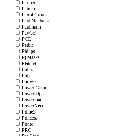
Partner
Patona
Patrol Group
Paul Neuhaus
Paulmann
Pawbol
PCE
Petkit
Philips
Pj Masks
Platinet
Polux
Poly
Portwest
Power Color
Power Up
Powermat
PowerNeed
Prime3
Princess
Printe
PRO