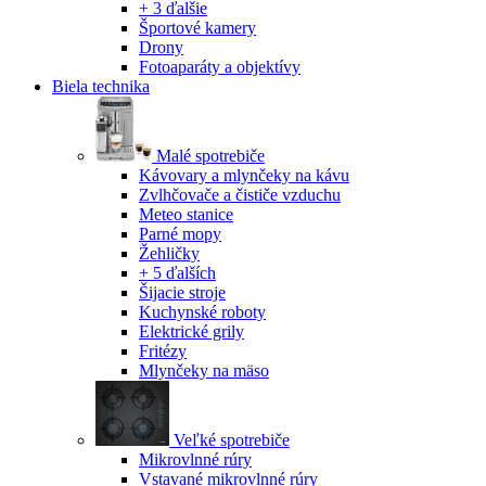
+ 3 ďalšie
Športové kamery
Drony
Fotoaparáty a objektívy
Biela technika
Malé spotrebiče
Kávovary a mlynčeky na kávu
Zvlhčovače a čističe vzduchu
Meteo stanice
Parné mopy
Žehličky
+ 5 ďalších
Šijacie stroje
Kuchynské roboty
Elektrické grily
Fritézy
Mlynčeky na mäso
Veľké spotrebiče
Mikrovlnné rúry
Vstavané mikrovlnné rúry