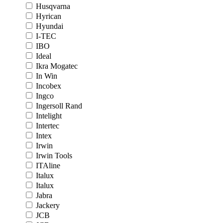
Husqvarna
Hyrican
Hyundai
I-TEC
IBO
Ideal
Ikra Mogatec
In Win
Incobex
Ingco
Ingersoll Rand
Intelight
Intertec
Intex
Irwin
Irwin Tools
ITAline
Italux
Italux
Jabra
Jackery
JCB