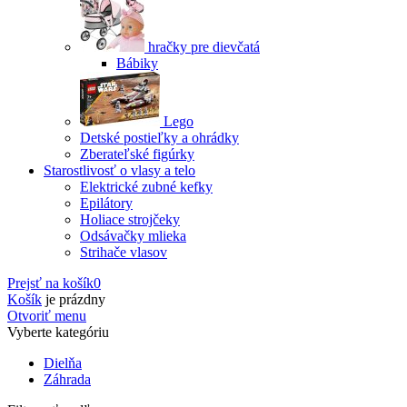
hračky pre dievčatá
Bábiky
Lego
Detské postieľky a ohrádky
Zberateľské figúrky
Starostlivosť o vlasy a telo
Elektrické zubné kefky
Epilátory
Holiace strojčeky
Odsávačky mlieka
Strihače vlasov
Prejsť na košík
0
Košík
je prázdny
Otvoriť menu
Vyberte kategóriu
Dielňa
Záhrada