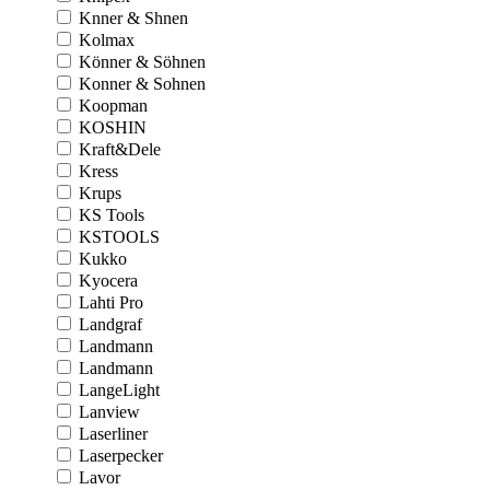
Knner & Shnen
Kolmax
Könner & Söhnen
Konner & Sohnen
Koopman
KOSHIN
Kraft&Dele
Kress
Krups
KS Tools
KSTOOLS
Kukko
Kyocera
Lahti Pro
Landgraf
Landmann
Landmann
LangeLight
Lanview
Laserliner
Laserpecker
Lavor