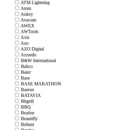
ATM Lightning
Atom
Aukey
Avacom
AWEX
AWTools
Axis
Azo
AZO Digital
Azzardo
B&W International
Bahco
Baier
Base
BASE MARATHON
Baseus
BATAVIA
Bbgrill
BBQ
Beafon
Beautifly
Beliani