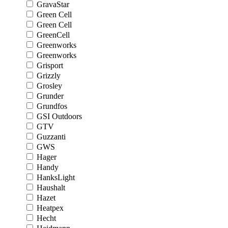
GravaStar
Green Cell
Green Cell
GreenCell
Greenworks
Greenworks
Grisport
Grizzly
Grosley
Grunder
Grundfos
GSI Outdoors
GTV
Guzzanti
GWS
Hager
Handy
HanksLight
Haushalt
Hazet
Heatpex
Hecht