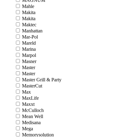
MAGNUM
Mahle
Makita
Makita
Maktec
Manhattan
Mar-Pol
Mareld
Marina
Marpol
Masner
Master
Master
Master Grill & Party
MasterCut
Max
MaxLife
Maxxt
McCulloch
Mean Well
Medisana
Mega
Memorysolution